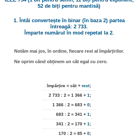
52 de biți pentru mantisă)
1. Întâi convertește în binar (în baza 2) partea
întreagă: 2 733.
Împarte numărul în mod repetat la 2.
Notăm mai jos, în ordine, fiecare rest al împărțirilor.
Ne oprim când obținem un cât egal cu zero.
împărțire = cât +
rest
;
2 733 : 2 = 1 366 +
1
;
1 366 : 2 = 683 +
0
;
683 : 2 = 341 +
1
;
341 : 2 = 170 +
1
;
170 : 2 = 85 +
0
;