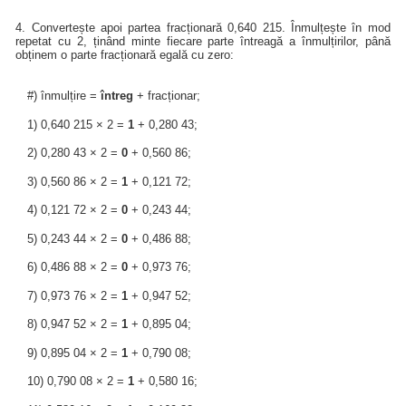
4. Convertește apoi partea fracționară 0,640 215. Înmulțește în mod
repetat cu 2, ținând minte fiecare parte întreagă a înmulțirilor, până
obținem o parte fracționară egală cu zero:
#) înmulțire =
întreg
+ fracționar;
1) 0,640 215 × 2 =
1
+ 0,280 43;
2) 0,280 43 × 2 =
0
+ 0,560 86;
3) 0,560 86 × 2 =
1
+ 0,121 72;
4) 0,121 72 × 2 =
0
+ 0,243 44;
5) 0,243 44 × 2 =
0
+ 0,486 88;
6) 0,486 88 × 2 =
0
+ 0,973 76;
7) 0,973 76 × 2 =
1
+ 0,947 52;
8) 0,947 52 × 2 =
1
+ 0,895 04;
9) 0,895 04 × 2 =
1
+ 0,790 08;
10) 0,790 08 × 2 =
1
+ 0,580 16;