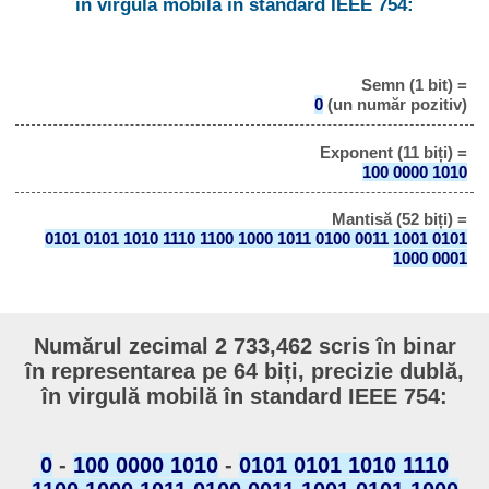
în virgulă mobilă în standard IEEE 754:
Semn (1 bit) =
0
(un număr pozitiv)
Exponent (11 biți) =
100 0000 1010
Mantisă (52 biți) =
0101 0101 1010 1110 1100 1000 1011 0100 0011 1001 0101
1000 0001
Numărul zecimal 2 733,462 scris în binar
în representarea pe 64 biți, precizie dublă,
în virgulă mobilă în standard IEEE 754:
0
-
100 0000 1010
-
0101 0101 1010 1110