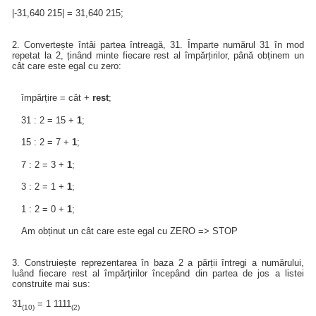
|-31,640 215| = 31,640 215;
2. Convertește întâi partea întreagă, 31. Împarte numărul 31 în mod
repetat la 2, ținând minte fiecare rest al împărțirilor, până obținem un
cât care este egal cu zero:
împărțire = cât +
rest
;
31 : 2 = 15 +
1
;
15 : 2 = 7 +
1
;
7 : 2 = 3 +
1
;
3 : 2 = 1 +
1
;
1 : 2 = 0 +
1
;
Am obținut un cât care este egal cu ZERO => STOP
3. Construiește reprezentarea în baza 2 a părții întregi a numărului,
luând fiecare rest al împărțirilor începând din partea de jos a listei
construite mai sus:
31
= 1 1111
(10)
(2)