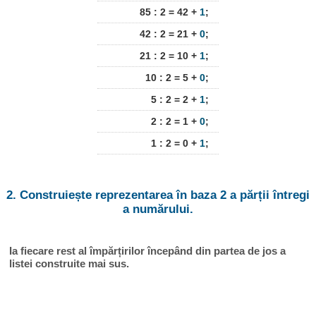
85 : 2 = 42 +
1
;
42 : 2 = 21 +
0
;
21 : 2 = 10 +
1
;
10 : 2 = 5 +
0
;
5 : 2 = 2 +
1
;
2 : 2 = 1 +
0
;
1 : 2 = 0 +
1
;
2. Construiește reprezentarea în baza 2 a părții întregi
a numărului.
Ia fiecare rest al împărțirilor începând din partea de jos a
listei construite mai sus.