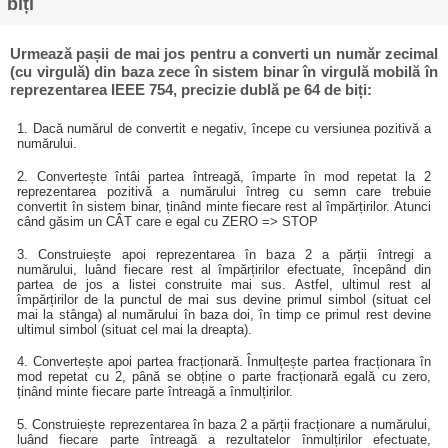
biți
Urmează pașii de mai jos pentru a converti un număr zecimal
(cu virgulă) din baza zece în sistem binar în virgulă mobilă în
reprezentarea IEEE 754, precizie dublă pe 64 de biți:
1. Dacă numărul de convertit e negativ, începe cu versiunea pozitivă a
numărului.
2. Convertește întâi partea întreagă, împarte în mod repetat la 2
reprezentarea pozitivă a numărului întreg cu semn care trebuie
convertit în sistem binar, ținând minte fiecare rest al împărțirilor. Atunci
când găsim un CÂT care e egal cu ZERO => STOP
3. Construiește apoi reprezentarea în baza 2 a părții întregi a
numărului, luând fiecare rest al împărțirilor efectuate, începând din
partea de jos a listei construite mai sus. Astfel, ultimul rest al
împărțirilor de la punctul de mai sus devine primul simbol (situat cel
mai la stânga) al numărului în baza doi, în timp ce primul rest devine
ultimul simbol (situat cel mai la dreapta).
4. Convertește apoi partea fracționară. Înmulțește partea fracționara în
mod repetat cu 2, până se obține o parte fracționară egală cu zero,
ținând minte fiecare parte întreagă a înmulțirilor.
5. Construiește reprezentarea în baza 2 a părții fracționare a numărului,
luând fiecare parte întreagă a rezultatelor înmulțirilor efectuate,