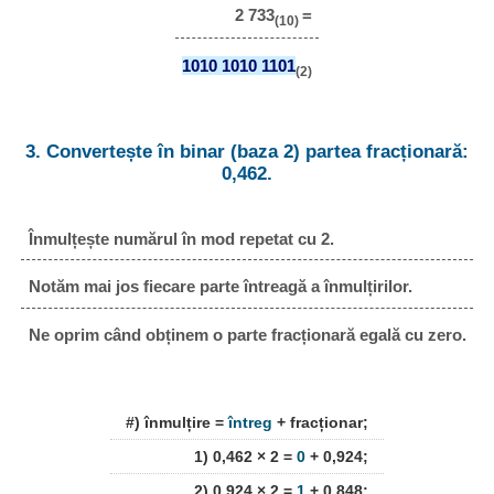
2 733
=
(10)
1010 1010 1101
(2)
3. Convertește în binar (baza 2) partea fracționară:
0,462.
Înmulțește numărul în mod repetat cu 2.
Notăm mai jos fiecare parte întreagă a înmulțirilor.
Ne oprim când obținem o parte fracționară egală cu zero.
#) înmulțire =
întreg
+ fracționar;
1) 0,462 × 2 =
0
+ 0,924;
2) 0,924 × 2 =
1
+ 0,848;