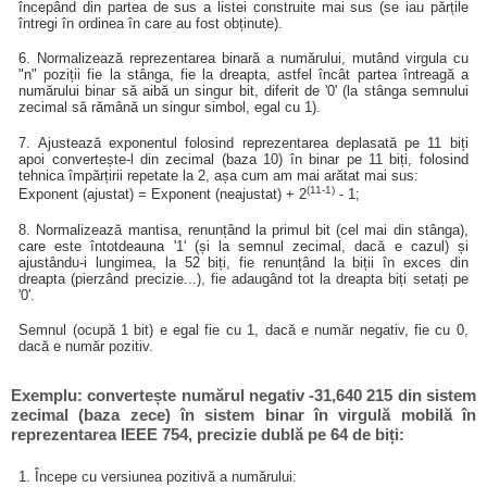
începând din partea de sus a listei construite mai sus (se iau părțile
întregi în ordinea în care au fost obținute).
6. Normalizează reprezentarea binară a numărului, mutând virgula cu
"n" poziții fie la stânga, fie la dreapta, astfel încât partea întreagă a
numărului binar să aibă un singur bit, diferit de '0' (la stânga semnului
zecimal să rămână un singur simbol, egal cu 1).
7. Ajustează exponentul folosind reprezentarea deplasată pe 11 biți
apoi convertește-l din zecimal (baza 10) în binar pe 11 biți, folosind
tehnica împărțirii repetate la 2, așa cum am mai arătat mai sus:
(11-1)
Exponent (ajustat) = Exponent (neajustat) + 2
- 1;
8. Normalizează mantisa, renunțând la primul bit (cel mai din stânga),
care este întotdeauna '1' (și la semnul zecimal, dacă e cazul) și
ajustându-i lungimea, la 52 biți, fie renunțând la biții în exces din
dreapta (pierzând precizie...), fie adaugând tot la dreapta biți setați pe
'0'.
Semnul (ocupă 1 bit) e egal fie cu 1, dacă e număr negativ, fie cu 0,
dacă e număr pozitiv.
Exemplu: convertește numărul negativ -31,640 215 din sistem
zecimal (baza zece) în sistem binar în virgulă mobilă în
reprezentarea IEEE 754, precizie dublă pe 64 de biți:
1. Începe cu versiunea pozitivă a numărului: