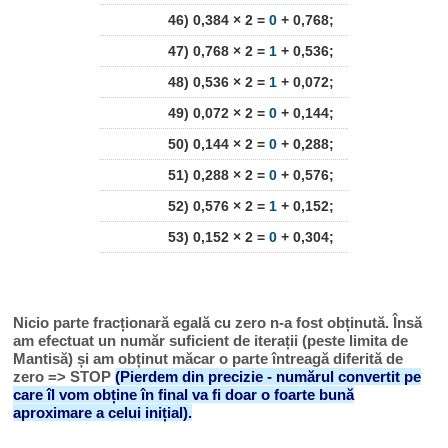
46) 0,384 × 2 =
0
+ 0,768;
47) 0,768 × 2 =
1
+ 0,536;
48) 0,536 × 2 =
1
+ 0,072;
49) 0,072 × 2 =
0
+ 0,144;
50) 0,144 × 2 =
0
+ 0,288;
51) 0,288 × 2 =
0
+ 0,576;
52) 0,576 × 2 =
1
+ 0,152;
53) 0,152 × 2 =
0
+ 0,304;
Nicio parte fracționară egală cu zero n-a fost obținută. Însă
am efectuat un număr suficient de iterații (peste limita de
Mantisă) și am obținut măcar o parte întreagă diferită de
zero => STOP
(Pierdem din precizie - numărul convertit pe
care îl vom obține în final va fi doar o foarte bună
aproximare a celui inițial).