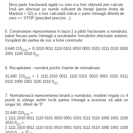
Nicio parte fracționară egală cu zero n-a fost obținută prin calcule.
Însă am efectuat un număr suficient de iterații (peste limita de
Mantisă = 52) și a fost calculată măcar o parte întreagă diferită de
zero => STOP (pierzând precizie...).
5. Construiește reprezentarea în baza 2 a părții fracționare a numărului,
luând fiecare parte întreagă a rezultatelor înmulțirilor efectuate anterior,
începând din partea de sus a listei construite:
0,640 215
= 0,1010 0011 1110 0101 0010 0001 0101 0111 0110 1000
(10)
1001 1100 1010 0
(2)
6. Recapitulare - numărul pozitiv înainte de normalizare:
31,640 215
= 1 1111,1010 0011 1110 0101 0010 0001 0101 0111
(10)
0110 1000 1001 1100 1010 0
(2)
7. Normalizează reprezentarea binară a numărului, mutând virgula cu 4
poziții la stânga astfel încât partea întreagă a acestuia să aibă un
singur bit, diferit de '0':
31,640 215
=
(10)
1 1111,1010 0011 1110 0101 0010 0001 0101 0111 0110 1000 1001 1100
1010 0
=
(2)
1 1111,1010 0011 1110 0101 0010 0001 0101 0111 0110 1000 1001 1100
0
1010 0
× 2
=