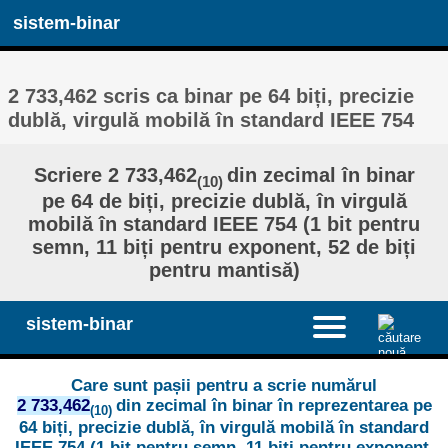
sistem-binar
2 733,462 scris ca binar pe 64 biți, precizie
dublă, virgulă mobilă în standard IEEE 754
Scriere 2 733,462
din zecimal în binar
(10)
pe 64 de biți, precizie dublă, în virgulă
mobilă în standard IEEE 754 (1 bit pentru
semn, 11 biți pentru exponent, 52 de biți
pentru mantisă)
sistem-binar
Care sunt pașii pentru a scrie numărul
2 733,462
din zecimal în binar în reprezentarea pe
(10)
64 biți, precizie dublă, în virgulă mobilă în standard
IEEE 754 (1 bit pentru semn, 11 biți pentru exponent,