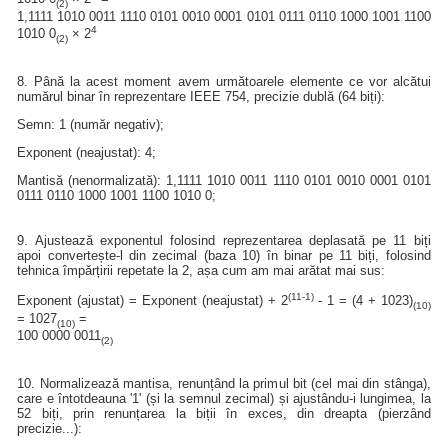
(2)
1,1111 1010 0011 1110 0101 0010 0001 0101 0111 0110 1000 1001 1100
4
1010 0
× 2
(2)
8. Până la acest moment avem următoarele elemente ce vor alcătui
numărul binar în reprezentare IEEE 754, precizie dublă (64 biți):
Semn: 1 (număr negativ);
Exponent (neajustat): 4;
Mantisă (nenormalizată): 1,1111 1010 0011 1110 0101 0010 0001 0101
0111 0110 1000 1001 1100 1010 0;
9. Ajustează exponentul folosind reprezentarea deplasată pe 11 biți
apoi convertește-l din zecimal (baza 10) în binar pe 11 biți, folosind
tehnica împărțirii repetate la 2, așa cum am mai arătat mai sus:
(11-1)
Exponent (ajustat) = Exponent (neajustat) + 2
- 1 = (4 + 1023)
(10)
= 1027
=
(10)
100 0000 0011
(2)
10. Normalizează mantisa, renunțând la primul bit (cel mai din stânga),
care e întotdeauna '1' (și la semnul zecimal) și ajustându-i lungimea, la
52 biți, prin renunțarea la biții în exces, din dreapta (pierzând
precizie...):