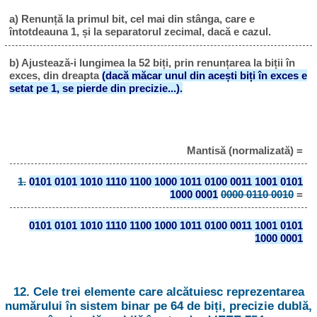
a) Renunță la primul bit, cel mai din stânga, care e
întotdeauna 1, și la separatorul zecimal, dacă e cazul.
b) Ajustează-i lungimea la 52 biți, prin renunțarea la biții în
exces, din dreapta
(dacă măcar unul din acești biți în exces e
setat pe 1, se pierde din precizie...).
Mantisă (normalizată) =
1.
0101 0101 1010 1110 1100 1000 1011 0100 0011 1001 0101
1000 0001
0000 0110 0010
=
0101 0101 1010 1110 1100 1000 1011 0100 0011 1001 0101
1000 0001
12. Cele trei elemente care alcătuiesc reprezentarea
numărului în sistem binar pe 64 de biți, precizie dublă,