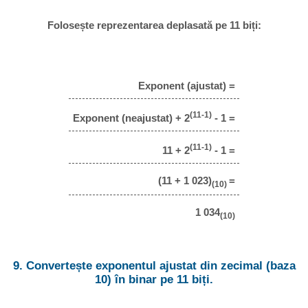
Folosește reprezentarea deplasată pe 11 biți:
Exponent (ajustat) =
(11-1)
Exponent (neajustat) + 2
- 1 =
(11-1)
11 + 2
- 1 =
(11 + 1 023)
=
(10)
1 034
(10)
9. Convertește exponentul ajustat din zecimal (baza
10) în binar pe 11 biți.