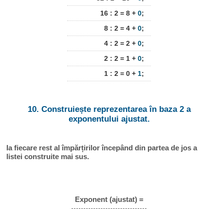
16 : 2 = 8 +
0
;
8 : 2 = 4 +
0
;
4 : 2 = 2 +
0
;
2 : 2 = 1 +
0
;
1 : 2 = 0 +
1
;
10. Construiește reprezentarea în baza 2 a
exponentului ajustat.
Ia fiecare rest al împărțirilor începând din partea de jos a
listei construite mai sus.
Exponent (ajustat) =