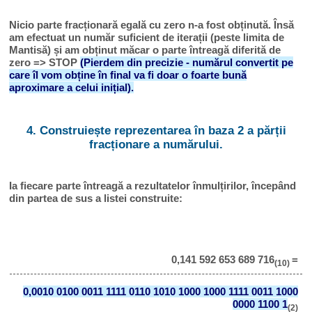
Nicio parte fracționară egală cu zero n-a fost obținută. Însă
am efectuat un număr suficient de iterații (peste limita de
Mantisă) și am obținut măcar o parte întreagă diferită de
zero => STOP
(Pierdem din precizie - numărul convertit pe
care îl vom obține în final va fi doar o foarte bună
aproximare a celui inițial).
4. Construiește reprezentarea în baza 2 a părții
fracționare a numărului.
Ia fiecare parte întreagă a rezultatelor înmulțirilor, începând
din partea de sus a listei construite:
0,141 592 653 689 716
=
(10)
0,0010 0100 0011 1111 0110 1010 1000 1000 1111 0011 1000
0000 1100 1
(2)