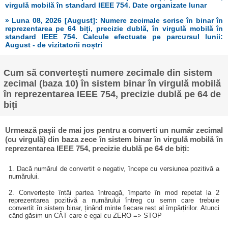
virgulă mobilă în standard IEEE 754. Date organizate lunar
» Luna 08, 2026 [August]: Numere zecimale scrise în binar în
reprezentarea pe 64 biți, precizie dublă, în virgulă mobilă în
standard IEEE 754. Calcule efectuate pe parcursul lunii:
August - de vizitatorii noștri
Cum să convertești numere zecimale din sistem
zecimal (baza 10) în sistem binar în virgulă mobilă
în reprezentarea IEEE 754, precizie dublă pe 64 de
biți
Urmează pașii de mai jos pentru a converti un număr zecimal
(cu virgulă) din baza zece în sistem binar în virgulă mobilă în
reprezentarea IEEE 754, precizie dublă pe 64 de biți:
1. Dacă numărul de convertit e negativ, începe cu versiunea pozitivă a
numărului.
2. Convertește întâi partea întreagă, împarte în mod repetat la 2
reprezentarea pozitivă a numărului întreg cu semn care trebuie
convertit în sistem binar, ținând minte fiecare rest al împărțirilor. Atunci
când găsim un CÂT care e egal cu ZERO => STOP