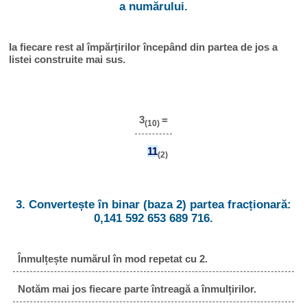
a numărului.
Ia fiecare rest al împărțirilor începând din partea de jos a
listei construite mai sus.
3
=
(10)
11
(2)
3. Convertește în binar (baza 2) partea fracționară:
0,141 592 653 689 716.
Înmulțește numărul în mod repetat cu 2.
Notăm mai jos fiecare parte întreagă a înmulțirilor.