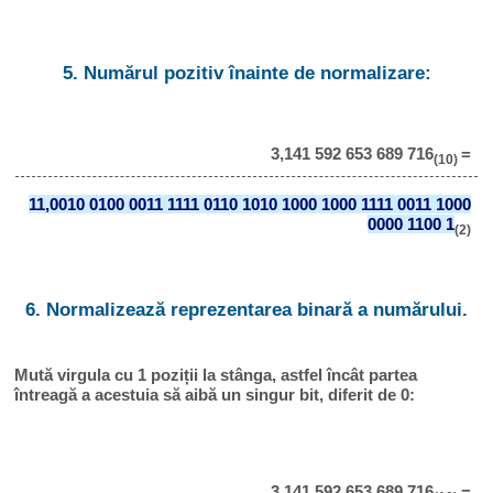
5. Numărul pozitiv înainte de normalizare:
3,141 592 653 689 716
=
(10)
11,0010 0100 0011 1111 0110 1010 1000 1000 1111 0011 1000
0000 1100 1
(2)
6. Normalizează reprezentarea binară a numărului.
Mută virgula cu 1 poziții la stânga, astfel încât partea
întreagă a acestuia să aibă un singur bit, diferit de 0:
3,141 592 653 689 716
=