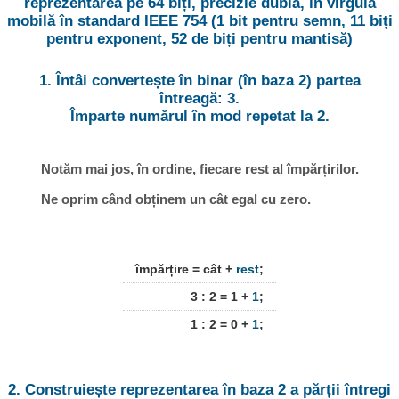
reprezentarea pe 64 biți, precizie dublă, în virgulă
mobilă în standard IEEE 754 (1 bit pentru semn, 11 biți
pentru exponent, 52 de biți pentru mantisă)
1. Întâi convertește în binar (în baza 2) partea
întreagă: 3.
Împarte numărul în mod repetat la 2.
Notăm mai jos, în ordine, fiecare rest al împărțirilor.
Ne oprim când obținem un cât egal cu zero.
împărțire = cât +
rest
;
3 : 2 = 1 +
1
;
1 : 2 = 0 +
1
;
2. Construiește reprezentarea în baza 2 a părții întregi