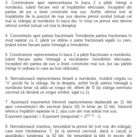
3. Construiește apoi reprezentarea în baza 2 a părții întregi a
numărului, luând fiecare rest al împărțirilor efectuate, începând din
partea de jos a listei construite mai sus. Astfel, ultimul rest al
împărțirilor de la punctul de mai sus devine primul simbol (situat cel
mai la stânga) al numărului în baza doi, în timp ce primul rest devine
ultimul simbol (situat cel mai la dreapta).
4. Convertește apoi partea fracționară. Înmulțește partea fracționara în
mod repetat cu 2, până se obține o parte fracționară egală cu zero,
ținând minte fiecare parte întreagă a înmulțirilor.
5. Construiește reprezentarea în baza 2 a părții fracționare a numărului,
luând fiecare parte întreagă a rezultatelor înmulțirilor efectuate,
începând din partea de sus a listei construite mai sus (se iau părțile
întregi în ordinea în care au fost obținute).
6. Normalizează reprezentarea binară a numărului, mutând virgula cu
"n" poziții fie la stânga, fie la dreapta, astfel încât partea întreagă a
numărului binar să aibă un singur bit, diferit de '0' (la stânga semnului
zecimal să rămână un singur simbol, egal cu 1).
7. Ajustează exponentul folosind reprezentarea deplasată pe 11 biți
apoi convertește-l din zecimal (baza 10) în binar pe 11 biți, folosind
tehnica împărțirii repetate la 2, așa cum am mai arătat mai sus:
(11-1)
Exponent (ajustat) = Exponent (neajustat) + 2
- 1;
8. Normalizează mantisa, renunțând la primul bit (cel mai din stânga),
care este întotdeauna '1' (și la semnul zecimal, dacă e cazul) și
ajustându-i lungimea, la 52 biți, fie renunțând la biții în exces din