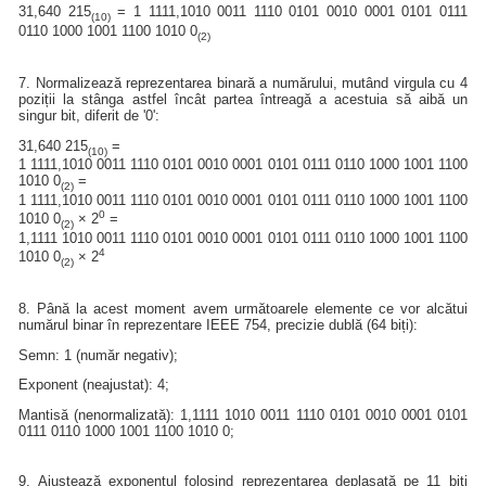
31,640 215
= 1 1111,1010 0011 1110 0101 0010 0001 0101 0111
(10)
0110 1000 1001 1100 1010 0
(2)
7. Normalizează reprezentarea binară a numărului, mutând virgula cu 4
poziții la stânga astfel încât partea întreagă a acestuia să aibă un
singur bit, diferit de '0':
31,640 215
=
(10)
1 1111,1010 0011 1110 0101 0010 0001 0101 0111 0110 1000 1001 1100
1010 0
=
(2)
1 1111,1010 0011 1110 0101 0010 0001 0101 0111 0110 1000 1001 1100
0
1010 0
× 2
=
(2)
1,1111 1010 0011 1110 0101 0010 0001 0101 0111 0110 1000 1001 1100
4
1010 0
× 2
(2)
8. Până la acest moment avem următoarele elemente ce vor alcătui
numărul binar în reprezentare IEEE 754, precizie dublă (64 biți):
Semn: 1 (număr negativ);
Exponent (neajustat): 4;
Mantisă (nenormalizată): 1,1111 1010 0011 1110 0101 0010 0001 0101
0111 0110 1000 1001 1100 1010 0;
9. Ajustează exponentul folosind reprezentarea deplasată pe 11 biți