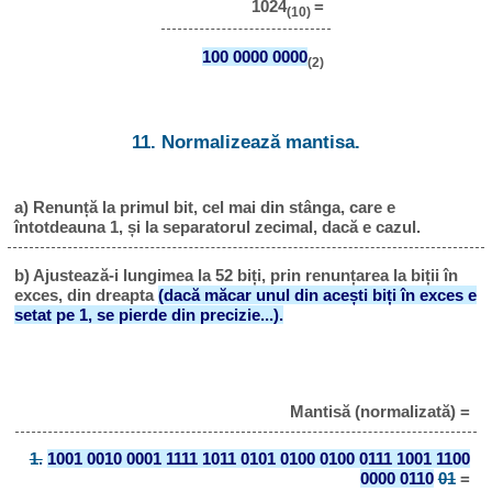
1024
=
(10)
100 0000 0000
(2)
11. Normalizează mantisa.
a) Renunță la primul bit, cel mai din stânga, care e
întotdeauna 1, și la separatorul zecimal, dacă e cazul.
b) Ajustează-i lungimea la 52 biți, prin renunțarea la biții în
exces, din dreapta
(dacă măcar unul din acești biți în exces e
setat pe 1, se pierde din precizie...).
Mantisă (normalizată) =
1.
1001 0010 0001 1111 1011 0101 0100 0100 0111 1001 1100
0000 0110
01
=