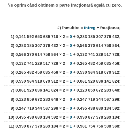
Ne oprim când obținem o parte fracționară egală cu zero.
#) înmulțire =
întreg
+ fracționar;
1) 0,141 592 653 689 716 × 2 =
0
+ 0,283 185 307 379 432;
2) 0,283 185 307 379 432 × 2 =
0
+ 0,566 370 614 758 864;
3) 0,566 370 614 758 864 × 2 =
1
+ 0,132 741 229 517 728;
4) 0,132 741 229 517 728 × 2 =
0
+ 0,265 482 459 035 456;
5) 0,265 482 459 035 456 × 2 =
0
+ 0,530 964 918 070 912;
6) 0,530 964 918 070 912 × 2 =
1
+ 0,061 929 836 141 824;
7) 0,061 929 836 141 824 × 2 =
0
+ 0,123 859 672 283 648;
8) 0,123 859 672 283 648 × 2 =
0
+ 0,247 719 344 567 296;
9) 0,247 719 344 567 296 × 2 =
0
+ 0,495 438 689 134 592;
10) 0,495 438 689 134 592 × 2 =
0
+ 0,990 877 378 269 184;
11) 0,990 877 378 269 184 × 2 =
1
+ 0,981 754 756 538 368;