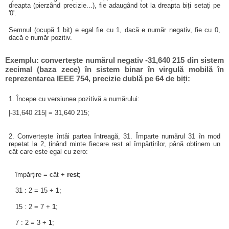
dreapta (pierzând precizie...), fie adaugând tot la dreapta biți setați pe
'0'.
Semnul (ocupă 1 bit) e egal fie cu 1, dacă e număr negativ, fie cu 0,
dacă e număr pozitiv.
Exemplu: convertește numărul negativ -31,640 215 din sistem
zecimal (baza zece) în sistem binar în virgulă mobilă în
reprezentarea IEEE 754, precizie dublă pe 64 de biți:
1. Începe cu versiunea pozitivă a numărului:
|-31,640 215| = 31,640 215;
2. Convertește întâi partea întreagă, 31. Împarte numărul 31 în mod
repetat la 2, ținând minte fiecare rest al împărțirilor, până obținem un
cât care este egal cu zero:
împărțire = cât +
rest
;
31 : 2 = 15 +
1
;
15 : 2 = 7 +
1
;
7 : 2 = 3 +
1
;