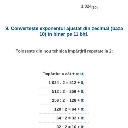
1 024
(10)
9. Convertește exponentul ajustat din zecimal (baza
10) în binar pe 11 biți.
Folosește din nou tehnica împărțirii repetate la 2:
împărțire = cât +
rest
;
1 024 : 2 = 512 +
0
;
512 : 2 = 256 +
0
;
256 : 2 = 128 +
0
;
128 : 2 = 64 +
0
;
64 : 2 = 32 +
0
;
32 : 2 = 16 +
0
;