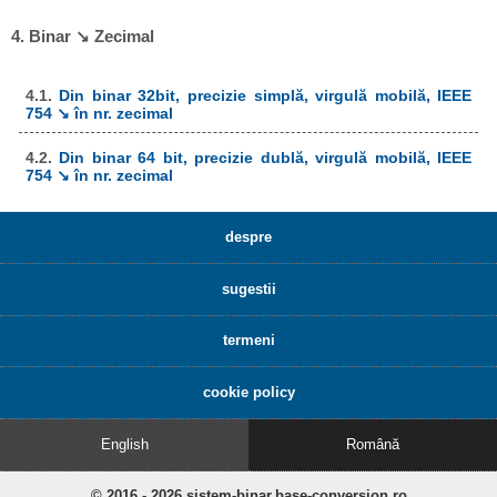
4. Binar ↘ Zecimal
4.1.
Din binar 32bit, precizie simplă, virgulă mobilă, IEEE
754 ↘ în nr. zecimal
4.2.
Din binar 64 bit, precizie dublă, virgulă mobilă, IEEE
754 ↘ în nr. zecimal
despre
sugestii
termeni
cookie policy
English
Română
© 2016 - 2026 sistem-binar.base-conversion.ro