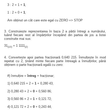
3 : 2 = 1 +
1
;
1 : 2 = 0 +
1
;
Am obținut un cât care este egal cu ZERO => STOP
3. Construiește reprezentarea în baza 2 a părții întregi a numărului,
luând fiecare rest al împărțirilor începând din partea de jos a listei
construite mai sus:
31
= 1 1111
(10)
(2)
4. Convertește apoi partea fracționară 0,640 215. Înmulțește în mod
repetat cu 2, ținând minte fiecare parte întreagă a înmulțirilor, până
obținem o parte fracționară egală cu zero:
#) înmulțire =
întreg
+ fracționar;
1) 0,640 215 × 2 =
1
+ 0,280 43;
2) 0,280 43 × 2 =
0
+ 0,560 86;
3) 0,560 86 × 2 =
1
+ 0,121 72;
4) 0,121 72 × 2 =
0
+ 0,243 44;