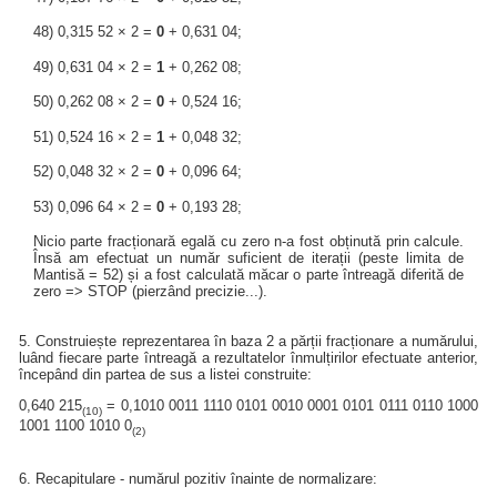
48) 0,315 52 × 2 =
0
+ 0,631 04;
49) 0,631 04 × 2 =
1
+ 0,262 08;
50) 0,262 08 × 2 =
0
+ 0,524 16;
51) 0,524 16 × 2 =
1
+ 0,048 32;
52) 0,048 32 × 2 =
0
+ 0,096 64;
53) 0,096 64 × 2 =
0
+ 0,193 28;
Nicio parte fracționară egală cu zero n-a fost obținută prin calcule.
Însă am efectuat un număr suficient de iterații (peste limita de
Mantisă = 52) și a fost calculată măcar o parte întreagă diferită de
zero => STOP (pierzând precizie...).
5. Construiește reprezentarea în baza 2 a părții fracționare a numărului,
luând fiecare parte întreagă a rezultatelor înmulțirilor efectuate anterior,
începând din partea de sus a listei construite:
0,640 215
= 0,1010 0011 1110 0101 0010 0001 0101 0111 0110 1000
(10)
1001 1100 1010 0
(2)
6. Recapitulare - numărul pozitiv înainte de normalizare: