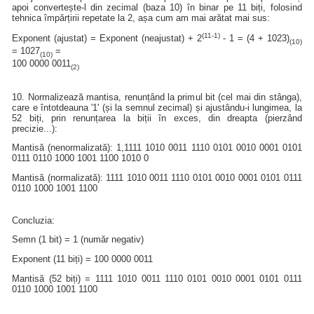
apoi convertește-l din zecimal (baza 10) în binar pe 11 biți, folosind
tehnica împărțirii repetate la 2, așa cum am mai arătat mai sus:
(11-1)
Exponent (ajustat) = Exponent (neajustat) + 2
- 1 = (4 + 1023)
(10)
= 1027
=
(10)
100 0000 0011
(2)
10. Normalizează mantisa, renunțând la primul bit (cel mai din stânga),
care e întotdeauna '1' (și la semnul zecimal) și ajustându-i lungimea, la
52 biți, prin renunțarea la biții în exces, din dreapta (pierzând
precizie...):
Mantisă (nenormalizată): 1,1111 1010 0011 1110 0101 0010 0001 0101
0111 0110 1000 1001 1100 1010 0
Mantisă (normalizată): 1111 1010 0011 1110 0101 0010 0001 0101 0111
0110 1000 1001 1100
Concluzia:
Semn (1 bit) = 1 (număr negativ)
Exponent (11 biți) = 100 0000 0011
Mantisă (52 biți) = 1111 1010 0011 1110 0101 0010 0001 0101 0111
0110 1000 1001 1100