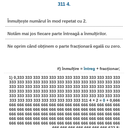
311 4.
Înmulțește numărul în mod repetat cu 2.
Notăm mai jos fiecare parte întreagă a înmulțirilor.
Ne oprim când obținem o parte fracționară egală cu zero.
#) înmulțire =
întreg
+ fracționar;
1) 0,333 333 333 333 333 333 333 333 333 333 333 333 333
333 333 333 333 333 333 333 333 333 333 333 333 333 333
333 333 333 333 333 333 333 333 333 333 333 333 333 333
333 333 333 333 333 333 333 333 333 333 333 333 333 333
333 333 333 333 333 333 333 333 333 333 333 333 333 333
333 333 333 333 333 333 333 333 333 311 4 × 2 =
0
+ 0,666
666 666 666 666 666 666 666 666 666 666 666 666 666 666
666 666 666 666 666 666 666 666 666 666 666 666 666 666
666 666 666 666 666 666 666 666 666 666 666 666 666 666
666 666 666 666 666 666 666 666 666 666 666 666 666 666
666 666 666 666 666 666 666 666 666 666 666 666 666 666
666 666 666 666 666 666 666 622 8;