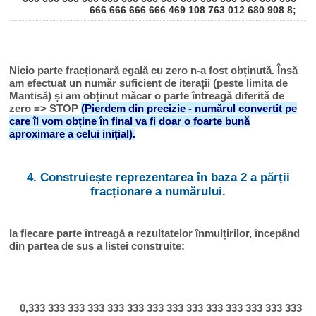
666 666 666 666 469 108 763 012 680 908 8;
Nicio parte fracționară egală cu zero n-a fost obținută. Însă
am efectuat un număr suficient de iterații (peste limita de
Mantisă) și am obținut măcar o parte întreagă diferită de
zero => STOP
(Pierdem din precizie - numărul convertit pe
care îl vom obține în final va fi doar o foarte bună
aproximare a celui inițial).
4. Construiește reprezentarea în baza 2 a părții
fracționare a numărului.
Ia fiecare parte întreagă a rezultatelor înmulțirilor, începând
din partea de sus a listei construite:
0,333 333 333 333 333 333 333 333 333 333 333 333 333 333