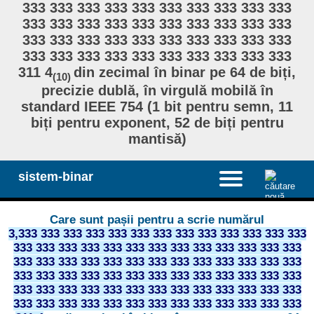
333 333 333 333 333 333 333 333 333 333
333 333 333 333 333 333 333 333 333 333
333 333 333 333 333 333 333 333 333 333
333 333 333 333 333 333 333 333 333 333
311 4
din zecimal în binar pe 64 de biți,
(10)
precizie dublă, în virgulă mobilă în
standard IEEE 754 (1 bit pentru semn, 11
biți pentru exponent, 52 de biți pentru
mantisă)
sistem-binar
Care sunt pașii pentru a scrie numărul
3,333 333 333 333 333 333 333 333 333 333 333 333 333
333 333 333 333 333 333 333 333 333 333 333 333 333
333 333 333 333 333 333 333 333 333 333 333 333 333
333 333 333 333 333 333 333 333 333 333 333 333 333
333 333 333 333 333 333 333 333 333 333 333 333 333
333 333 333 333 333 333 333 333 333 333 333 333 333