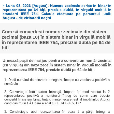
» Luna 08, 2026 [August]: Numere zecimale scrise în binar în
reprezentarea pe 64 biți, precizie dublă, în virgulă mobilă în
standard IEEE 754. Calcule efectuate pe parcursul lunii:
August - de vizitatorii noștri
Cum să convertești numere zecimale din sistem
zecimal (baza 10) în sistem binar în virgulă mobilă
în reprezentarea IEEE 754, precizie dublă pe 64 de
biți
Urmează pașii de mai jos pentru a converti un număr zecimal
(cu virgulă) din baza zece în sistem binar în virgulă mobilă în
reprezentarea IEEE 754, precizie dublă pe 64 de biți:
1. Dacă numărul de convertit e negativ, începe cu versiunea pozitivă a
numărului.
2. Convertește întâi partea întreagă, împarte în mod repetat la 2
reprezentarea pozitivă a numărului întreg cu semn care trebuie
convertit în sistem binar, ținând minte fiecare rest al împărțirilor. Atunci
când găsim un CÂT care e egal cu ZERO => STOP
3. Construiește apoi reprezentarea în baza 2 a părții întregi a