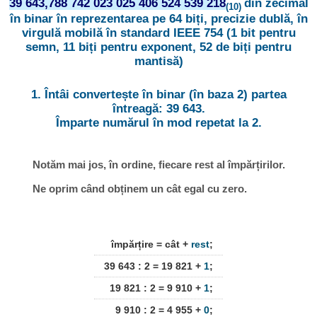
39 643,788 742 023 025 406 524 539 218
din zecimal
(10)
în binar în reprezentarea pe 64 biți, precizie dublă, în
virgulă mobilă în standard IEEE 754 (1 bit pentru
semn, 11 biți pentru exponent, 52 de biți pentru
mantisă)
1. Întâi convertește în binar (în baza 2) partea
întreagă: 39 643.
Împarte numărul în mod repetat la 2.
Notăm mai jos, în ordine, fiecare rest al împărțirilor.
Ne oprim când obținem un cât egal cu zero.
împărțire = cât +
rest
;
39 643 : 2 = 19 821 +
1
;
19 821 : 2 = 9 910 +
1
;
9 910 : 2 = 4 955 +
0
;