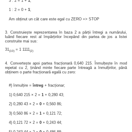
3 : 2 = 1 +
1
;
1 : 2 = 0 +
1
;
Am obținut un cât care este egal cu ZERO => STOP
3. Construiește reprezentarea în baza 2 a părții întregi a numărului,
luând fiecare rest al împărțirilor începând din partea de jos a listei
construite mai sus:
31
= 1 1111
(10)
(2)
4. Convertește apoi partea fracționară 0,640 215. Înmulțește în mod
repetat cu 2, ținând minte fiecare parte întreagă a înmulțirilor, până
obținem o parte fracționară egală cu zero:
#) înmulțire =
întreg
+ fracționar;
1) 0,640 215 × 2 =
1
+ 0,280 43;
2) 0,280 43 × 2 =
0
+ 0,560 86;
3) 0,560 86 × 2 =
1
+ 0,121 72;
4) 0,121 72 × 2 =
0
+ 0,243 44;
5) 0,243 44 × 2 =
0
+ 0,486 88;