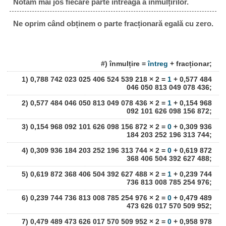
Notăm mai jos fiecare parte întreagă a înmulțirilor.
Ne oprim când obținem o parte fracționară egală cu zero.
#) înmulțire =
întreg
+ fracționar;
1) 0,788 742 023 025 406 524 539 218 × 2 =
1
+ 0,577 484
046 050 813 049 078 436;
2) 0,577 484 046 050 813 049 078 436 × 2 =
1
+ 0,154 968
092 101 626 098 156 872;
3) 0,154 968 092 101 626 098 156 872 × 2 =
0
+ 0,309 936
184 203 252 196 313 744;
4) 0,309 936 184 203 252 196 313 744 × 2 =
0
+ 0,619 872
368 406 504 392 627 488;
5) 0,619 872 368 406 504 392 627 488 × 2 =
1
+ 0,239 744
736 813 008 785 254 976;
6) 0,239 744 736 813 008 785 254 976 × 2 =
0
+ 0,479 489
473 626 017 570 509 952;
7) 0,479 489 473 626 017 570 509 952 × 2 =
0
+ 0,958 978