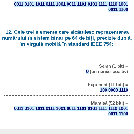
0011 0101 1011 0111 1001 0011 1101 0101 1111 1110 1001
0011 1100
12. Cele trei elemente care alcătuiesc reprezentarea
numărului în sistem binar pe 64 de biți, precizie dublă,
în virgulă mobilă în standard IEEE 754:
Semn (1 bit) =
0
(un număr pozitiv)
Exponent (11 biți) =
100 0000 1110
Mantisă (52 biți) =
0011 0101 1011 0111 1001 0011 1101 0101 1111 1110 1001
0011 1100