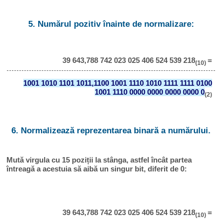
5. Numărul pozitiv înainte de normalizare:
39 643,788 742 023 025 406 524 539 218
=
(10)
1001 1010 1101 1011,1100 1001 1110 1010 1111 1111 0100
1001 1110 0000 0000 0000 0000 0
(2)
6. Normalizează reprezentarea binară a numărului.
Mută virgula cu 15 poziții la stânga, astfel încât partea
întreagă a acestuia să aibă un singur bit, diferit de 0:
39 643,788 742 023 025 406 524 539 218
=
(10)