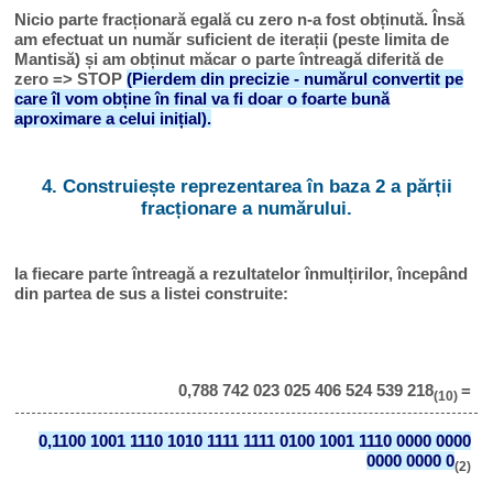
Nicio parte fracționară egală cu zero n-a fost obținută. Însă
am efectuat un număr suficient de iterații (peste limita de
Mantisă) și am obținut măcar o parte întreagă diferită de
zero => STOP
(Pierdem din precizie - numărul convertit pe
care îl vom obține în final va fi doar o foarte bună
aproximare a celui inițial).
4. Construiește reprezentarea în baza 2 a părții
fracționare a numărului.
Ia fiecare parte întreagă a rezultatelor înmulțirilor, începând
din partea de sus a listei construite:
0,788 742 023 025 406 524 539 218
=
(10)
0,1100 1001 1110 1010 1111 1111 0100 1001 1110 0000 0000
0000 0000 0
(2)