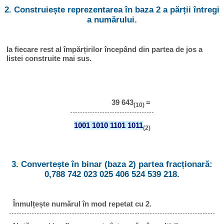
2. Construiește reprezentarea în baza 2 a părții întregi
a numărului.
Ia fiecare rest al împărțirilor începând din partea de jos a
listei construite mai sus.
39 643
=
(10)
1001 1010 1101 1011
(2)
3. Convertește în binar (baza 2) partea fracționară:
0,788 742 023 025 406 524 539 218.
Înmulțește numărul în mod repetat cu 2.