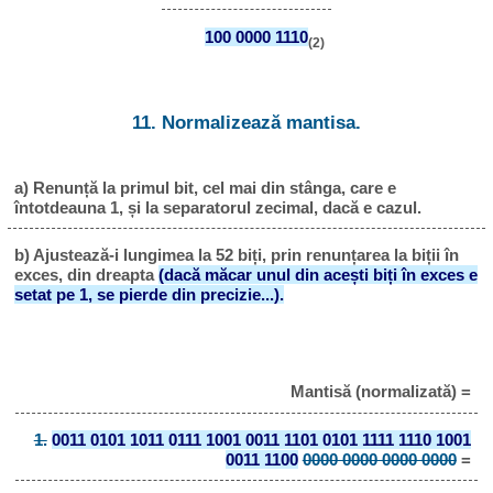
100 0000 1110
(2)
11. Normalizează mantisa.
a) Renunță la primul bit, cel mai din stânga, care e
întotdeauna 1, și la separatorul zecimal, dacă e cazul.
b) Ajustează-i lungimea la 52 biți, prin renunțarea la biții în
exces, din dreapta
(dacă măcar unul din acești biți în exces e
setat pe 1, se pierde din precizie...).
Mantisă (normalizată) =
1.
0011 0101 1011 0111 1001 0011 1101 0101 1111 1110 1001
0011 1100
0000 0000 0000 0000
=