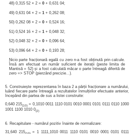
48) 0,315 52 × 2 =
0
+ 0,631 04;
49) 0,631 04 × 2 =
1
+ 0,262 08;
50) 0,262 08 × 2 =
0
+ 0,524 16;
51) 0,524 16 × 2 =
1
+ 0,048 32;
52) 0,048 32 × 2 =
0
+ 0,096 64;
53) 0,096 64 × 2 =
0
+ 0,193 28;
Nicio parte fracționară egală cu zero n-a fost obținută prin calcule.
Însă am efectuat un număr suficient de iterații (peste limita de
Mantisă = 52) și a fost calculată măcar o parte întreagă diferită de
zero => STOP (pierzând precizie...).
5. Construiește reprezentarea în baza 2 a părții fracționare a numărului,
luând fiecare parte întreagă a rezultatelor înmulțirilor efectuate anterior,
începând din partea de sus a listei construite:
0,640 215
= 0,1010 0011 1110 0101 0010 0001 0101 0111 0110 1000
(10)
1001 1100 1010 0
(2)
6. Recapitulare - numărul pozitiv înainte de normalizare:
31,640 215
= 1 1111,1010 0011 1110 0101 0010 0001 0101 0111
(10)