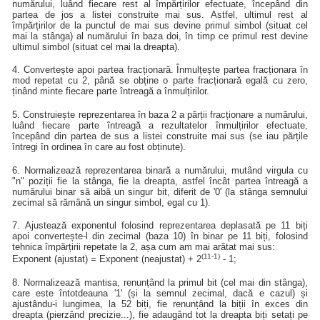
numărului, luând fiecare rest al împărțirilor efectuate, începând din
partea de jos a listei construite mai sus. Astfel, ultimul rest al
împărțirilor de la punctul de mai sus devine primul simbol (situat cel
mai la stânga) al numărului în baza doi, în timp ce primul rest devine
ultimul simbol (situat cel mai la dreapta).
4. Convertește apoi partea fracționară. Înmulțește partea fracționara în
mod repetat cu 2, până se obține o parte fracționară egală cu zero,
ținând minte fiecare parte întreagă a înmulțirilor.
5. Construiește reprezentarea în baza 2 a părții fracționare a numărului,
luând fiecare parte întreagă a rezultatelor înmulțirilor efectuate,
începând din partea de sus a listei construite mai sus (se iau părțile
întregi în ordinea în care au fost obținute).
6. Normalizează reprezentarea binară a numărului, mutând virgula cu
"n" poziții fie la stânga, fie la dreapta, astfel încât partea întreagă a
numărului binar să aibă un singur bit, diferit de '0' (la stânga semnului
zecimal să rămână un singur simbol, egal cu 1).
7. Ajustează exponentul folosind reprezentarea deplasată pe 11 biți
apoi convertește-l din zecimal (baza 10) în binar pe 11 biți, folosind
tehnica împărțirii repetate la 2, așa cum am mai arătat mai sus:
(11-1)
Exponent (ajustat) = Exponent (neajustat) + 2
- 1;
8. Normalizează mantisa, renunțând la primul bit (cel mai din stânga),
care este întotdeauna '1' (și la semnul zecimal, dacă e cazul) și
ajustându-i lungimea, la 52 biți, fie renunțând la biții în exces din
dreapta (pierzând precizie...), fie adaugând tot la dreapta biți setați pe