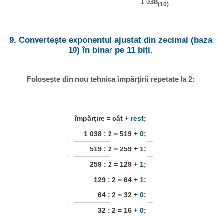
1 038
(10)
9. Convertește exponentul ajustat din zecimal (baza
10) în binar pe 11 biți.
Folosește din nou tehnica împărțirii repetate la 2:
împărțire = cât +
rest
;
1 038 : 2 = 519 +
0
;
519 : 2 = 259 +
1
;
259 : 2 = 129 +
1
;
129 : 2 = 64 +
1
;
64 : 2 = 32 +
0
;
32 : 2 = 16 +
0
;