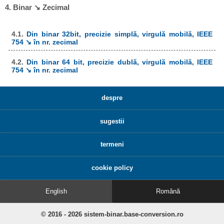
4. Binar ↘ Zecimal
4.1.
Din binar 32bit, precizie simplă, virgulă mobilă, IEEE
754 ↘ în nr. zecimal
4.2.
Din binar 64 bit, precizie dublă, virgulă mobilă, IEEE
754 ↘ în nr. zecimal
despre
sugestii
termeni
cookie policy
English
Română
© 2016 - 2026 sistem-binar.base-conversion.ro