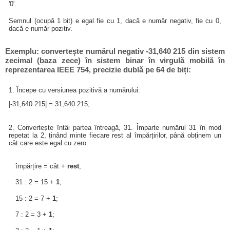
'0'.
Semnul (ocupă 1 bit) e egal fie cu 1, dacă e număr negativ, fie cu 0,
dacă e număr pozitiv.
Exemplu: convertește numărul negativ -31,640 215 din sistem
zecimal (baza zece) în sistem binar în virgulă mobilă în
reprezentarea IEEE 754, precizie dublă pe 64 de biți:
1. Începe cu versiunea pozitivă a numărului:
|-31,640 215| = 31,640 215;
2. Convertește întâi partea întreagă, 31. Împarte numărul 31 în mod
repetat la 2, ținând minte fiecare rest al împărțirilor, până obținem un
cât care este egal cu zero:
împărțire = cât +
rest
;
31 : 2 = 15 +
1
;
15 : 2 = 7 +
1
;
7 : 2 = 3 +
1
;