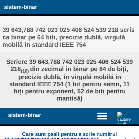
sistem-binar
39 643,788 742 023 025 406 524 539 218 scris
ca binar pe 64 biți, precizie dublă, virgulă
mobilă în standard IEEE 754
Scriere 39 643,788 742 023 025 406 524 539
218
din zecimal în binar pe 64 de biți,
(10)
precizie dublă, în virgulă mobilă în
standard IEEE 754 (1 bit pentru semn, 11
biți pentru exponent, 52 de biți pentru
mantisă)
sistem-binar
Care sunt pașii pentru a scrie numărul