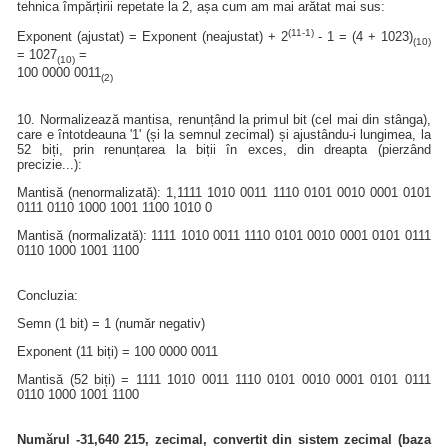
tehnica împărțirii repetate la 2, așa cum am mai arătat mai sus:
(11-1)
Exponent (ajustat) = Exponent (neajustat) + 2
- 1 = (4 + 1023)
(10)
= 1027
=
(10)
100 0000 0011
(2)
10. Normalizează mantisa, renunțând la primul bit (cel mai din stânga),
care e întotdeauna '1' (și la semnul zecimal) și ajustându-i lungimea, la
52 biți, prin renunțarea la biții în exces, din dreapta (pierzând
precizie...):
Mantisă (nenormalizată): 1,1111 1010 0011 1110 0101 0010 0001 0101
0111 0110 1000 1001 1100 1010 0
Mantisă (normalizată): 1111 1010 0011 1110 0101 0010 0001 0101 0111
0110 1000 1001 1100
Concluzia:
Semn (1 bit) = 1 (număr negativ)
Exponent (11 biți) = 100 0000 0011
Mantisă (52 biți) = 1111 1010 0011 1110 0101 0010 0001 0101 0111
0110 1000 1001 1100
Numărul -31,640 215, zecimal, convertit din sistem zecimal (baza