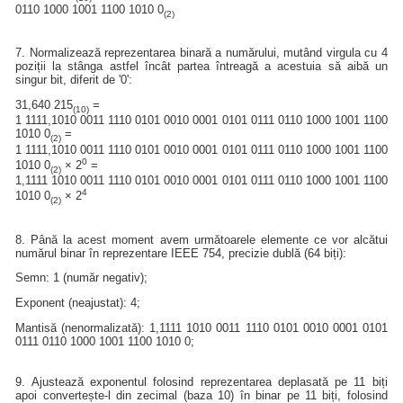
0110 1000 1001 1100 1010 0
(2)
7. Normalizează reprezentarea binară a numărului, mutând virgula cu 4
poziții la stânga astfel încât partea întreagă a acestuia să aibă un
singur bit, diferit de '0':
31,640 215
=
(10)
1 1111,1010 0011 1110 0101 0010 0001 0101 0111 0110 1000 1001 1100
1010 0
=
(2)
1 1111,1010 0011 1110 0101 0010 0001 0101 0111 0110 1000 1001 1100
0
1010 0
× 2
=
(2)
1,1111 1010 0011 1110 0101 0010 0001 0101 0111 0110 1000 1001 1100
4
1010 0
× 2
(2)
8. Până la acest moment avem următoarele elemente ce vor alcătui
numărul binar în reprezentare IEEE 754, precizie dublă (64 biți):
Semn: 1 (număr negativ);
Exponent (neajustat): 4;
Mantisă (nenormalizată): 1,1111 1010 0011 1110 0101 0010 0001 0101
0111 0110 1000 1001 1100 1010 0;
9. Ajustează exponentul folosind reprezentarea deplasată pe 11 biți
apoi convertește-l din zecimal (baza 10) în binar pe 11 biți, folosind