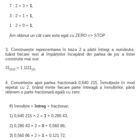
7 : 2 = 3 +
1
;
3 : 2 = 1 +
1
;
1 : 2 = 0 +
1
;
Am obținut un cât care este egal cu ZERO => STOP
3. Construiește reprezentarea în baza 2 a părții întregi a numărului,
luând fiecare rest al împărțirilor începând din partea de jos a listei
construite mai sus:
31
= 1 1111
(10)
(2)
4. Convertește apoi partea fracționară 0,640 215. Înmulțește în mod
repetat cu 2, ținând minte fiecare parte întreagă a înmulțirilor, până
obținem o parte fracționară egală cu zero:
#) înmulțire =
întreg
+ fracționar;
1) 0,640 215 × 2 =
1
+ 0,280 43;
2) 0,280 43 × 2 =
0
+ 0,560 86;
3) 0,560 86 × 2 =
1
+ 0,121 72;