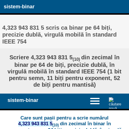
sistem-binar
4,323 943 831 5 scris ca binar pe 64 biți,
precizie dublă, virgulă mobilă în standard
IEEE 754
Scriere 4,323 943 831 5
din zecimal în
(10)
binar pe 64 de biți, precizie dublă, în
virgulă mobilă în standard IEEE 754 (1 bit
pentru semn, 11 biți pentru exponent, 52
de biți pentru mantisă)
sistem-binar
Care sunt pașii pentru a scrie numărul
4,323 943 831 5
din zecimal în binar în
(10)