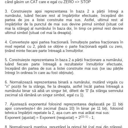
când găsim un CÂT care e egal cu ZERO => STOP
3. Construiește apoi reprezentarea în baza 2 a părții întregi a
numărului, luând fiecare rest al împărțirilor efectuate, începând din
partea de jos a listei construite mai sus. Astfel, ultimul rest al
împărțirilor de la punctul de mai sus devine primul simbol (situat cel
mai la stânga) al numărului în baza doi, în timp ce primul rest devine
ultimul simbol (situat cel mai la dreapta).
4. Convertește apoi partea fracționară. Înmulțește partea fracționara în
mod repetat cu 2, până se obține o parte fracționară egală cu zero,
ținând minte fiecare parte întreagă a înmulțirilor.
5. Construiește reprezentarea în baza 2 a părții fracționare a numărului,
luând fiecare parte întreagă a rezultatelor înmulțirilor efectuate,
începând din partea de sus a listei construite mai sus (se iau părțile
întregi în ordinea în care au fost obținute).
6. Normalizează reprezentarea binară a numărului, mutând virgula cu
"n" poziții fie la stânga, fie la dreapta, astfel încât partea întreagă a
numărului binar să aibă un singur bit, diferit de '0' (la stânga semnului
zecimal să rămână un singur simbol, egal cu 1).
7. Ajustează exponentul folosind reprezentarea deplasată pe 11 biți
apoi convertește-l din zecimal (baza 10) în binar pe 11 biți, folosind
tehnica împărțirii repetate la 2, așa cum am mai arătat mai sus:
(11-1)
Exponent (ajustat) = Exponent (neajustat) + 2
- 1;
8. Normalizează mantisa, renunțând la primul bit (cel mai din stânga),