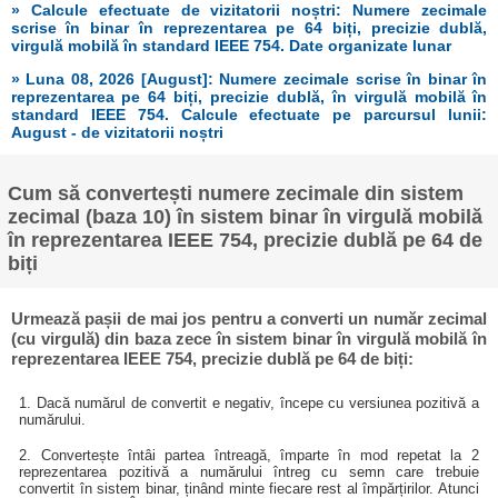
» Calcule efectuate de vizitatorii noștri: Numere zecimale
scrise în binar în reprezentarea pe 64 biți, precizie dublă,
virgulă mobilă în standard IEEE 754. Date organizate lunar
» Luna 08, 2026 [August]: Numere zecimale scrise în binar în
reprezentarea pe 64 biți, precizie dublă, în virgulă mobilă în
standard IEEE 754. Calcule efectuate pe parcursul lunii:
August - de vizitatorii noștri
Cum să convertești numere zecimale din sistem
zecimal (baza 10) în sistem binar în virgulă mobilă
în reprezentarea IEEE 754, precizie dublă pe 64 de
biți
Urmează pașii de mai jos pentru a converti un număr zecimal
(cu virgulă) din baza zece în sistem binar în virgulă mobilă în
reprezentarea IEEE 754, precizie dublă pe 64 de biți:
1. Dacă numărul de convertit e negativ, începe cu versiunea pozitivă a
numărului.
2. Convertește întâi partea întreagă, împarte în mod repetat la 2
reprezentarea pozitivă a numărului întreg cu semn care trebuie
convertit în sistem binar, ținând minte fiecare rest al împărțirilor. Atunci