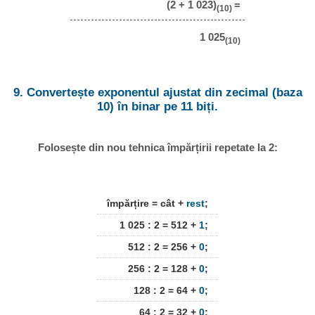
(2 + 1 023)
=
(10)
1 025
(10)
9. Convertește exponentul ajustat din zecimal (baza
10) în binar pe 11 biți.
Folosește din nou tehnica împărțirii repetate la 2:
împărțire = cât +
rest
;
1 025 : 2 = 512 +
1
;
512 : 2 = 256 +
0
;
256 : 2 = 128 +
0
;
128 : 2 = 64 +
0
;
64 : 2 = 32 +
0
;