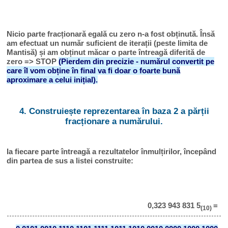
Nicio parte fracționară egală cu zero n-a fost obținută. Însă
am efectuat un număr suficient de iterații (peste limita de
Mantisă) și am obținut măcar o parte întreagă diferită de
zero => STOP
(Pierdem din precizie - numărul convertit pe
care îl vom obține în final va fi doar o foarte bună
aproximare a celui inițial).
4. Construiește reprezentarea în baza 2 a părții
fracționare a numărului.
Ia fiecare parte întreagă a rezultatelor înmulțirilor, începând
din partea de sus a listei construite:
0,323 943 831 5
=
(10)