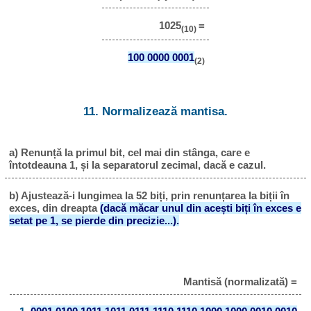
1025
=
(10)
100 0000 0001
(2)
11. Normalizează mantisa.
a) Renunță la primul bit, cel mai din stânga, care e
întotdeauna 1, și la separatorul zecimal, dacă e cazul.
b) Ajustează-i lungimea la 52 biți, prin renunțarea la biții în
exces, din dreapta
(dacă măcar unul din acești biți în exces e
setat pe 1, se pierde din precizie...).
Mantisă (normalizată) =