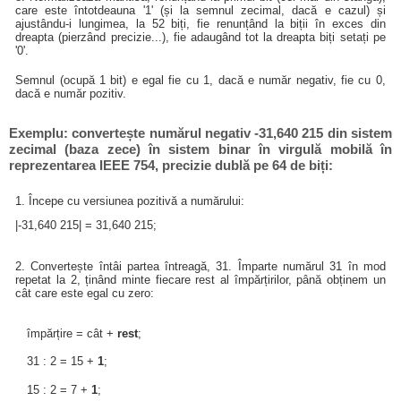
care este întotdeauna '1' (și la semnul zecimal, dacă e cazul) și
ajustându-i lungimea, la 52 biți, fie renunțând la biții în exces din
dreapta (pierzând precizie...), fie adaugând tot la dreapta biți setați pe
'0'.
Semnul (ocupă 1 bit) e egal fie cu 1, dacă e număr negativ, fie cu 0,
dacă e număr pozitiv.
Exemplu: convertește numărul negativ -31,640 215 din sistem
zecimal (baza zece) în sistem binar în virgulă mobilă în
reprezentarea IEEE 754, precizie dublă pe 64 de biți:
1. Începe cu versiunea pozitivă a numărului:
|-31,640 215| = 31,640 215;
2. Convertește întâi partea întreagă, 31. Împarte numărul 31 în mod
repetat la 2, ținând minte fiecare rest al împărțirilor, până obținem un
cât care este egal cu zero:
împărțire = cât +
rest
;
31 : 2 = 15 +
1
;
15 : 2 = 7 +
1
;