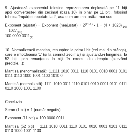
9. Ajustează exponentul folosind reprezentarea deplasată pe 11 biți
apoi convertește-l din zecimal (baza 10) în binar pe 11 biți, folosind
tehnica împărțirii repetate la 2, așa cum am mai arătat mai sus:
(11-1)
Exponent (ajustat) = Exponent (neajustat) + 2
- 1 = (4 + 1023)
(10)
= 1027
=
(10)
100 0000 0011
(2)
10. Normalizează mantisa, renunțând la primul bit (cel mai din stânga),
care e întotdeauna '1' (și la semnul zecimal) și ajustându-i lungimea, la
52 biți, prin renunțarea la biții în exces, din dreapta (pierzând
precizie...):
Mantisă (nenormalizată): 1,1111 1010 0011 1110 0101 0010 0001 0101
0111 0110 1000 1001 1100 1010 0
Mantisă (normalizată): 1111 1010 0011 1110 0101 0010 0001 0101 0111
0110 1000 1001 1100
Concluzia:
Semn (1 bit) = 1 (număr negativ)
Exponent (11 biți) = 100 0000 0011
Mantisă (52 biți) = 1111 1010 0011 1110 0101 0010 0001 0101 0111
0110 1000 1001 1100