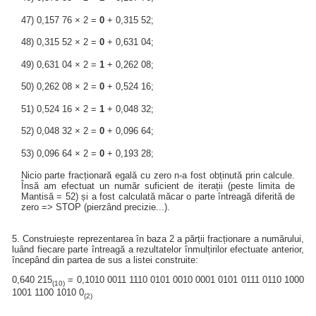
47) 0,157 76 × 2 =
0
+ 0,315 52;
48) 0,315 52 × 2 =
0
+ 0,631 04;
49) 0,631 04 × 2 =
1
+ 0,262 08;
50) 0,262 08 × 2 =
0
+ 0,524 16;
51) 0,524 16 × 2 =
1
+ 0,048 32;
52) 0,048 32 × 2 =
0
+ 0,096 64;
53) 0,096 64 × 2 =
0
+ 0,193 28;
Nicio parte fracționară egală cu zero n-a fost obținută prin calcule.
Însă am efectuat un număr suficient de iterații (peste limita de
Mantisă = 52) și a fost calculată măcar o parte întreagă diferită de
zero => STOP (pierzând precizie...).
5. Construiește reprezentarea în baza 2 a părții fracționare a numărului,
luând fiecare parte întreagă a rezultatelor înmulțirilor efectuate anterior,
începând din partea de sus a listei construite:
0,640 215
= 0,1010 0011 1110 0101 0010 0001 0101 0111 0110 1000
(10)
1001 1100 1010 0
(2)