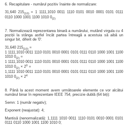
6. Recapitulare - numărul pozitiv înainte de normalizare:
31,640 215
= 1 1111,1010 0011 1110 0101 0010 0001 0101 0111
(10)
0110 1000 1001 1100 1010 0
(2)
7. Normalizează reprezentarea binară a numărului, mutând virgula cu 4
poziții la stânga astfel încât partea întreagă a acestuia să aibă un
singur bit, diferit de '0':
31,640 215
=
(10)
1 1111,1010 0011 1110 0101 0010 0001 0101 0111 0110 1000 1001 1100
1010 0
=
(2)
1 1111,1010 0011 1110 0101 0010 0001 0101 0111 0110 1000 1001 1100
0
1010 0
× 2
=
(2)
1,1111 1010 0011 1110 0101 0010 0001 0101 0111 0110 1000 1001 1100
4
1010 0
× 2
(2)
8. Până la acest moment avem următoarele elemente ce vor alcătui
numărul binar în reprezentare IEEE 754, precizie dublă (64 biți):
Semn: 1 (număr negativ);
Exponent (neajustat): 4;
Mantisă (nenormalizată): 1,1111 1010 0011 1110 0101 0010 0001 0101
0111 0110 1000 1001 1100 1010 0;