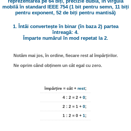
reprezentarea pe 64 biți, precizie dublă, în virgulă
mobilă în standard IEEE 754 (1 bit pentru semn, 11 biți
pentru exponent, 52 de biți pentru mantisă)
1. Întâi convertește în binar (în baza 2) partea
întreagă: 4.
Împarte numărul în mod repetat la 2.
Notăm mai jos, în ordine, fiecare rest al împărțirilor.
Ne oprim când obținem un cât egal cu zero.
împărțire = cât +
rest
;
4 : 2 = 2 +
0
;
2 : 2 = 1 +
0
;
1 : 2 = 0 +
1
;