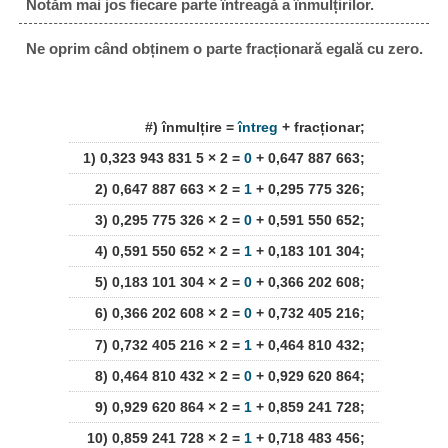
Notăm mai jos fiecare parte întreagă a înmulțirilor.
Ne oprim când obținem o parte fracționară egală cu zero.
#) înmulțire =
întreg
+ fracționar;
1) 0,323 943 831 5 × 2 =
0
+ 0,647 887 663;
2) 0,647 887 663 × 2 =
1
+ 0,295 775 326;
3) 0,295 775 326 × 2 =
0
+ 0,591 550 652;
4) 0,591 550 652 × 2 =
1
+ 0,183 101 304;
5) 0,183 101 304 × 2 =
0
+ 0,366 202 608;
6) 0,366 202 608 × 2 =
0
+ 0,732 405 216;
7) 0,732 405 216 × 2 =
1
+ 0,464 810 432;
8) 0,464 810 432 × 2 =
0
+ 0,929 620 864;
9) 0,929 620 864 × 2 =
1
+ 0,859 241 728;
10) 0,859 241 728 × 2 =
1
+ 0,718 483 456;