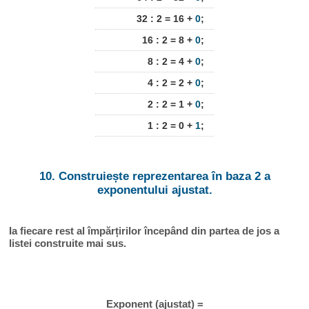
32 : 2 = 16 +
0
;
16 : 2 = 8 +
0
;
8 : 2 = 4 +
0
;
4 : 2 = 2 +
0
;
2 : 2 = 1 +
0
;
1 : 2 = 0 +
1
;
10. Construiește reprezentarea în baza 2 a
exponentului ajustat.
Ia fiecare rest al împărțirilor începând din partea de jos a
listei construite mai sus.
Exponent (ajustat) =