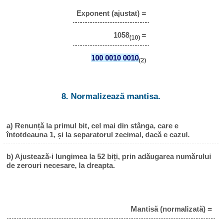
Exponent (ajustat) =
1058
=
(10)
100 0010 0010
(2)
8. Normalizează mantisa.
a) Renunță la primul bit, cel mai din stânga, care e
întotdeauna 1, și la separatorul zecimal, dacă e cazul.
b) Ajustează-i lungimea la 52 biți, prin adăugarea numărului
de zerouri necesare, la dreapta.
Mantisă (normalizată) =