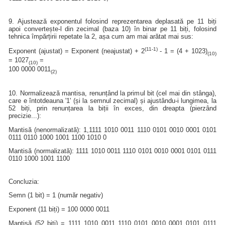
9. Ajustează exponentul folosind reprezentarea deplasată pe 11 biți
apoi convertește-l din zecimal (baza 10) în binar pe 11 biți, folosind
tehnica împărțirii repetate la 2, așa cum am mai arătat mai sus:
(11-1)
Exponent (ajustat) = Exponent (neajustat) + 2
- 1 = (4 + 1023)
(10)
= 1027
=
(10)
100 0000 0011
(2)
10. Normalizează mantisa, renunțând la primul bit (cel mai din stânga),
care e întotdeauna '1' (și la semnul zecimal) și ajustându-i lungimea, la
52 biți, prin renunțarea la biții în exces, din dreapta (pierzând
precizie...):
Mantisă (nenormalizată): 1,1111 1010 0011 1110 0101 0010 0001 0101
0111 0110 1000 1001 1100 1010 0
Mantisă (normalizată): 1111 1010 0011 1110 0101 0010 0001 0101 0111
0110 1000 1001 1100
Concluzia:
Semn (1 bit) = 1 (număr negativ)
Exponent (11 biți) = 100 0000 0011
Mantisă (52 biți) = 1111 1010 0011 1110 0101 0010 0001 0101 0111