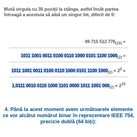
Mută virgula cu 35 poziții la stânga, astfel încât partea
întreagă a acestuia să aibă un singur bit, diferit de 0:
49 715 512 776
=
(10)
1011 1001 0011 0100 0110 1000 0101 1100 1000
=
(2)
0
1011 1001 0011 0100 0110 1000 0101 1100 1000
× 2
=
(2)
35
1,0111 0010 0110 1000 1101 0000 1011 1001 000
× 2
(2)
4. Până la acest moment avem următoarele elemente
ce vor alcătui numărul binar în reprezentare IEEE 754,
precizie dublă (64 biți):