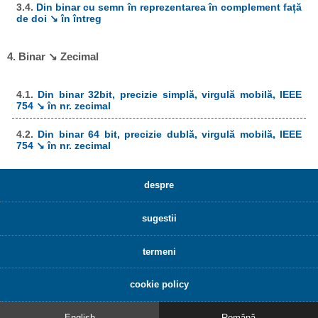
3.4.
Din binar cu semn în reprezentarea în complement față
de doi ↘ în întreg
4. Binar ↘ Zecimal
4.1.
Din binar 32bit, precizie simplă, virgulă mobilă, IEEE
754 ↘ în nr. zecimal
4.2.
Din binar 64 bit, precizie dublă, virgulă mobilă, IEEE
754 ↘ în nr. zecimal
despre
sugestii
termeni
cookie policy
English
Română