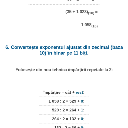
(35 + 1 023)
=
(10)
1 058
(10)
6. Convertește exponentul ajustat din zecimal (baza
10) în binar pe 11 biți.
Folosește din nou tehnica împărțirii repetate la 2:
împărțire = cât +
rest
;
1 058 : 2 = 529 +
0
;
529 : 2 = 264 +
1
;
264 : 2 = 132 +
0
;
132 : 2 = 66 +
0
;