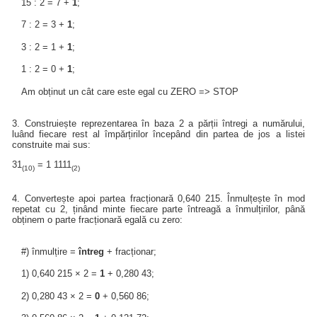
15 : 2 = 7 +
1
;
7 : 2 = 3 +
1
;
3 : 2 = 1 +
1
;
1 : 2 = 0 +
1
;
Am obținut un cât care este egal cu ZERO => STOP
3. Construiește reprezentarea în baza 2 a părții întregi a numărului,
luând fiecare rest al împărțirilor începând din partea de jos a listei
construite mai sus:
31
= 1 1111
(10)
(2)
4. Convertește apoi partea fracționară 0,640 215. Înmulțește în mod
repetat cu 2, ținând minte fiecare parte întreagă a înmulțirilor, până
obținem o parte fracționară egală cu zero:
#) înmulțire =
întreg
+ fracționar;
1) 0,640 215 × 2 =
1
+ 0,280 43;
2) 0,280 43 × 2 =
0
+ 0,560 86;