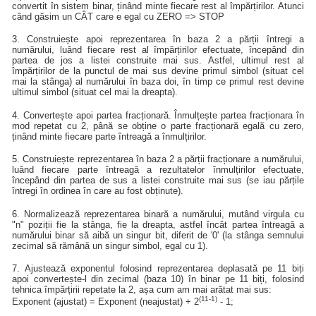
convertit în sistem binar, ținând minte fiecare rest al împărțirilor. Atunci
când găsim un CÂT care e egal cu ZERO => STOP
3. Construiește apoi reprezentarea în baza 2 a părții întregi a
numărului, luând fiecare rest al împărțirilor efectuate, începând din
partea de jos a listei construite mai sus. Astfel, ultimul rest al
împărțirilor de la punctul de mai sus devine primul simbol (situat cel
mai la stânga) al numărului în baza doi, în timp ce primul rest devine
ultimul simbol (situat cel mai la dreapta).
4. Convertește apoi partea fracționară. Înmulțește partea fracționara în
mod repetat cu 2, până se obține o parte fracționară egală cu zero,
ținând minte fiecare parte întreagă a înmulțirilor.
5. Construiește reprezentarea în baza 2 a părții fracționare a numărului,
luând fiecare parte întreagă a rezultatelor înmulțirilor efectuate,
începând din partea de sus a listei construite mai sus (se iau părțile
întregi în ordinea în care au fost obținute).
6. Normalizează reprezentarea binară a numărului, mutând virgula cu
"n" poziții fie la stânga, fie la dreapta, astfel încât partea întreagă a
numărului binar să aibă un singur bit, diferit de '0' (la stânga semnului
zecimal să rămână un singur simbol, egal cu 1).
7. Ajustează exponentul folosind reprezentarea deplasată pe 11 biți
apoi convertește-l din zecimal (baza 10) în binar pe 11 biți, folosind
tehnica împărțirii repetate la 2, așa cum am mai arătat mai sus:
(11-1)
Exponent (ajustat) = Exponent (neajustat) + 2
- 1;