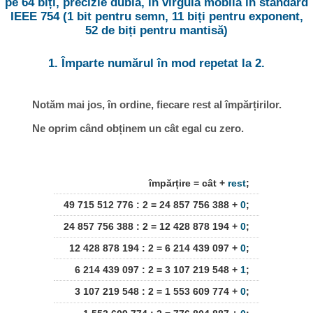
pe 64 biți, precizie dublă, în virgulă mobilă în standard
IEEE 754 (1 bit pentru semn, 11 biți pentru exponent,
52 de biți pentru mantisă)
1. Împarte numărul în mod repetat la 2.
Notăm mai jos, în ordine, fiecare rest al împărțirilor.
Ne oprim când obținem un cât egal cu zero.
împărțire = cât +
rest
;
49 715 512 776 : 2 = 24 857 756 388 +
0
;
24 857 756 388 : 2 = 12 428 878 194 +
0
;
12 428 878 194 : 2 = 6 214 439 097 +
0
;
6 214 439 097 : 2 = 3 107 219 548 +
1
;
3 107 219 548 : 2 = 1 553 609 774 +
0
;