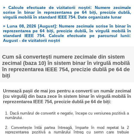
» Calcule efectuate de vizitatorii noștri: Numere zecimale
scrise în binar în reprezentarea pe 64 biți, precizie dublă,
virgulă mobilă în standard IEEE 754. Date organizate lunar
» Luna 08, 2026 [August]: Numere zecimale scrise în binar în
reprezentarea pe 64 biți, precizie dublă, în virgulă mobilă în
standard IEEE 754. Calcule efectuate pe parcursul lunii:
August - de vizitatorii noștri
Cum să convertești numere zecimale din sistem
zecimal (baza 10) în sistem binar în virgulă mobilă
în reprezentarea IEEE 754, precizie dublă pe 64 de
biți
Urmează pașii de mai jos pentru a converti un număr zecimal
(cu virgulă) din baza zece în sistem binar în virgulă mobilă în
reprezentarea IEEE 754, precizie dublă pe 64 de biți:
1. Dacă numărul de convertit e negativ, începe cu versiunea pozitivă a
numărului.
2. Convertește întâi partea întreagă, împarte în mod repetat la 2
reprezentarea pozitivă a numărului întreg cu semn care trebuie