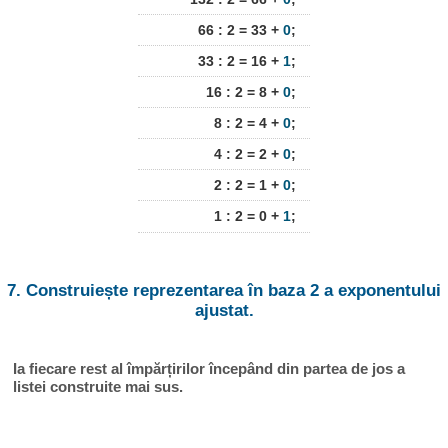
66 : 2 = 33 +
0
;
33 : 2 = 16 +
1
;
16 : 2 = 8 +
0
;
8 : 2 = 4 +
0
;
4 : 2 = 2 +
0
;
2 : 2 = 1 +
0
;
1 : 2 = 0 +
1
;
7. Construiește reprezentarea în baza 2 a exponentului
ajustat.
Ia fiecare rest al împărțirilor începând din partea de jos a
listei construite mai sus.