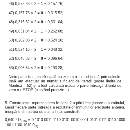
46) 0,578 88 × 2 =
1
+ 0,157 76;
47) 0,157 76 × 2 =
0
+ 0,315 52;
48) 0,315 52 × 2 =
0
+ 0,631 04;
49) 0,631 04 × 2 =
1
+ 0,262 08;
50) 0,262 08 × 2 =
0
+ 0,524 16;
51) 0,524 16 × 2 =
1
+ 0,048 32;
52) 0,048 32 × 2 =
0
+ 0,096 64;
53) 0,096 64 × 2 =
0
+ 0,193 28;
Nicio parte fracționară egală cu zero n-a fost obținută prin calcule.
Însă am efectuat un număr suficient de iterații (peste limita de
Mantisă = 52) și a fost calculată măcar o parte întreagă diferită de
zero => STOP (pierzând precizie...).
5. Construiește reprezentarea în baza 2 a părții fracționare a numărului,
luând fiecare parte întreagă a rezultatelor înmulțirilor efectuate anterior,
începând din partea de sus a listei construite:
0,640 215
= 0,1010 0011 1110 0101 0010 0001 0101 0111 0110 1000
(10)
1001 1100 1010 0
(2)