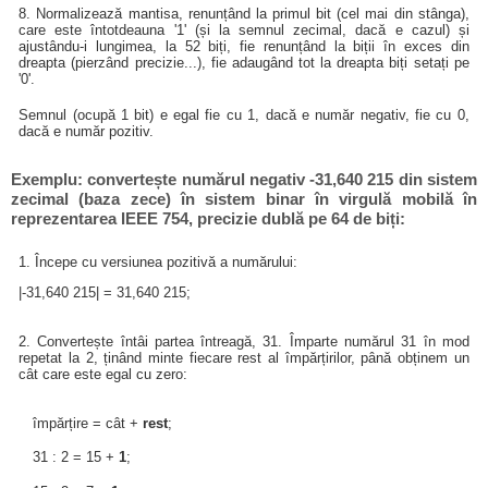
8. Normalizează mantisa, renunțând la primul bit (cel mai din stânga),
care este întotdeauna '1' (și la semnul zecimal, dacă e cazul) și
ajustându-i lungimea, la 52 biți, fie renunțând la biții în exces din
dreapta (pierzând precizie...), fie adaugând tot la dreapta biți setați pe
'0'.
Semnul (ocupă 1 bit) e egal fie cu 1, dacă e număr negativ, fie cu 0,
dacă e număr pozitiv.
Exemplu: convertește numărul negativ -31,640 215 din sistem
zecimal (baza zece) în sistem binar în virgulă mobilă în
reprezentarea IEEE 754, precizie dublă pe 64 de biți:
1. Începe cu versiunea pozitivă a numărului:
|-31,640 215| = 31,640 215;
2. Convertește întâi partea întreagă, 31. Împarte numărul 31 în mod
repetat la 2, ținând minte fiecare rest al împărțirilor, până obținem un
cât care este egal cu zero:
împărțire = cât +
rest
;
31 : 2 = 15 +
1
;