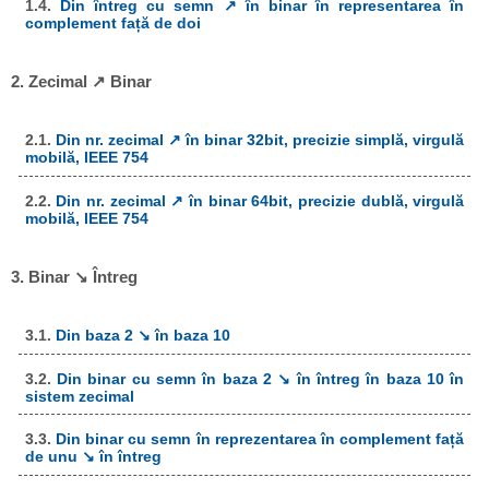
1.4.
Din întreg cu semn ↗ în binar în representarea în
complement față de doi
2. Zecimal ↗ Binar
2.1.
Din nr. zecimal ↗ în binar 32bit, precizie simplă, virgulă
mobilă, IEEE 754
2.2.
Din nr. zecimal ↗ în binar 64bit, precizie dublă, virgulă
mobilă, IEEE 754
3. Binar ↘ Întreg
3.1.
Din baza 2 ↘ în baza 10
3.2.
Din binar cu semn în baza 2 ↘ în întreg în baza 10 în
sistem zecimal
3.3.
Din binar cu semn în reprezentarea în complement față
de unu ↘ în întreg