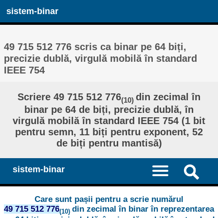
sistem-binar
49 715 512 776 scris ca binar pe 64 biți,
precizie dublă, virgulă mobilă în standard
IEEE 754
Scriere 49 715 512 776
din zecimal în
(10)
binar pe 64 de biți, precizie dublă, în
virgulă mobilă în standard IEEE 754 (1 bit
pentru semn, 11 biți pentru exponent, 52
de biți pentru mantisă)
sistem-binar
Care sunt pașii pentru a scrie numărul
49 715 512 776
din zecimal în binar în reprezentarea
(10)