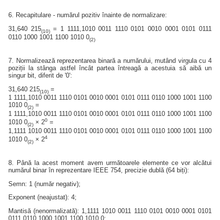
6. Recapitulare - numărul pozitiv înainte de normalizare:
31,640 215
= 1 1111,1010 0011 1110 0101 0010 0001 0101 0111
(10)
0110 1000 1001 1100 1010 0
(2)
7. Normalizează reprezentarea binară a numărului, mutând virgula cu 4
poziții la stânga astfel încât partea întreagă a acestuia să aibă un
singur bit, diferit de '0':
31,640 215
=
(10)
1 1111,1010 0011 1110 0101 0010 0001 0101 0111 0110 1000 1001 1100
1010 0
=
(2)
1 1111,1010 0011 1110 0101 0010 0001 0101 0111 0110 1000 1001 1100
0
1010 0
× 2
=
(2)
1,1111 1010 0011 1110 0101 0010 0001 0101 0111 0110 1000 1001 1100
4
1010 0
× 2
(2)
8. Până la acest moment avem următoarele elemente ce vor alcătui
numărul binar în reprezentare IEEE 754, precizie dublă (64 biți):
Semn: 1 (număr negativ);
Exponent (neajustat): 4;
Mantisă (nenormalizată): 1,1111 1010 0011 1110 0101 0010 0001 0101
0111 0110 1000 1001 1100 1010 0;