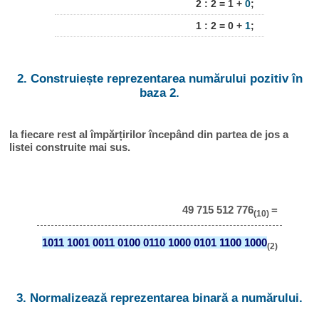
2 : 2 = 1 +
0
;
1 : 2 = 0 +
1
;
2. Construiește reprezentarea numărului pozitiv în
baza 2.
Ia fiecare rest al împărțirilor începând din partea de jos a
listei construite mai sus.
49 715 512 776
=
(10)
1011 1001 0011 0100 0110 1000 0101 1100 1000
(2)
3. Normalizează reprezentarea binară a numărului.