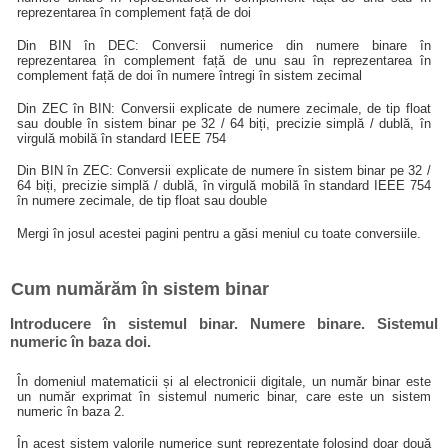
reprezentarea în complement față de doi
Din BIN în DEC: Conversii numerice din numere binare în
reprezentarea în complement față de unu sau în reprezentarea în
complement față de doi în numere întregi în sistem zecimal
Din ZEC în BIN: Conversii explicate de numere zecimale, de tip float
sau double în sistem binar pe 32 / 64 biți, precizie simplă / dublă, în
virgulă mobilă în standard IEEE 754
Din BIN în ZEC: Conversii explicate de numere în sistem binar pe 32 /
64 biți, precizie simplă / dublă, în virgulă mobilă în standard IEEE 754
în numere zecimale, de tip float sau double
Mergi în josul acestei pagini pentru a găsi meniul cu toate conversiile.
Cum numărăm în sistem binar
Introducere în sistemul binar. Numere binare. Sistemul
numeric în baza doi.
În domeniul matematicii și al electronicii digitale, un număr binar este
un număr exprimat în sistemul numeric binar, care este un sistem
numeric în baza 2.
În acest sistem valorile numerice sunt reprezentate folosind doar două