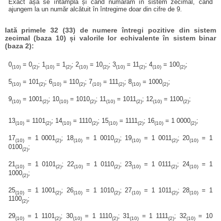
Exact așa se întâmplă și când numărăm în sistem zecimal, când
ajungem la un număr alcătuit în întregime doar din cifre de 9.
Iată primele 32 (33) de numere întregi pozitive din sistem
zecimal (baza 10) și valorile lor echivalente în sistem binar
(baza 2):
0
= 0
; 1
= 1
; 2
= 10
; 3
= 11
; 4
= 100
;
(10)
(2)
(10)
(2)
(10)
(2)
(10)
(2)
(10)
(2)
5
= 101
; 6
= 110
; 7
= 111
; 8
= 1000
;
(10)
(2)
(10)
(2)
(10)
(2)
(10)
(2)
9
= 1001
; 10
= 1010
; 11
= 1011
; 12
= 1100
;
(10)
(2)
(10)
(2)
(10)
(2)
(10)
(2)
13
= 1101
; 14
= 1110
; 15
= 1111
; 16
= 1 0000
;
(10)
(2)
(10)
(2)
(10)
(2)
(10)
(2)
17
= 1 0001
; 18
= 1 0010
; 19
= 1 0011
; 20
= 1
(10)
(2)
(10)
(2)
(10)
(2)
(10)
0100
;
(2)
21
= 1 0101
; 22
= 1 0110
; 23
= 1 0111
; 24
= 1
(10)
(2)
(10)
(2)
(10)
(2)
(10)
1000
;
(2)
25
= 1 1001
; 26
= 1 1010
; 27
= 1 1011
; 28
= 1
(10)
(2)
(10)
(2)
(10)
(2)
(10)
1100
;
(2)
29
= 1 1101
; 30
= 1 1110
; 31
= 1 1111
; 32
= 10
(10)
(2)
(10)
(2)
(10)
(2)
(10)