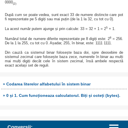
0000
(2)
După cum se poate vedea, sunt exact 33 de numere distincte care pot
fi reprezentate pe 5 digiți sau mai puțin (de la 1 la 32, cu tot cu 0).
5
La acest număr putem ajunge și prin calcule: 33 = 32 + 1 = 2
+ 1.
8
Numărul total de numere diferite reprezentate pe 8 digiți este: 2
= 256.
De la 1 la 255, cu tot cu 0. Așadar, 255, în binar, este: 1111 1111.
Din cauză ca sistemul binar folosește baza doi, spre deosebire de
sistemul zecimal care folosește baza zece, numerele în binar au mulți
mai mulți digiți decât cele în sistem zecimal, însă ambele respectă
exact același set de reguli.
» Codarea literelor alfabetului în sistem binar
» 0 și 1. Cum funcționeaza calculatorul. Biți și octeți (bytes).
Conversii: