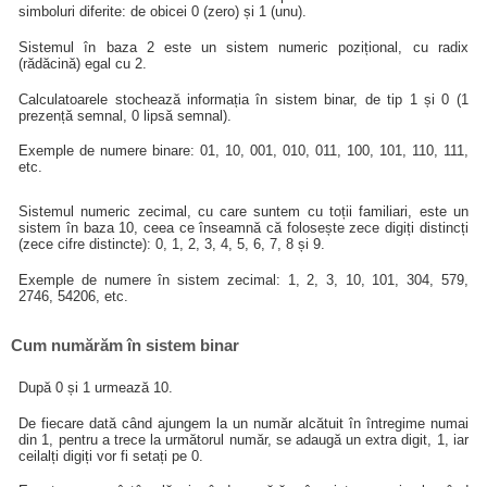
simboluri diferite: de obicei 0 (zero) și 1 (unu).
Sistemul în baza 2 este un sistem numeric pozițional, cu radix
(rădăcină) egal cu 2.
Calculatoarele stochează informația în sistem binar, de tip 1 și 0 (1
prezență semnal, 0 lipsă semnal).
Exemple de numere binare: 01, 10, 001, 010, 011, 100, 101, 110, 111,
etc.
Sistemul numeric zecimal, cu care suntem cu toții familiari, este un
sistem în baza 10, ceea ce înseamnă că folosește zece digiți distincți
(zece cifre distincte): 0, 1, 2, 3, 4, 5, 6, 7, 8 și 9.
Exemple de numere în sistem zecimal: 1, 2, 3, 10, 101, 304, 579,
2746, 54206, etc.
Cum numărăm în sistem binar
După 0 și 1 urmează 10.
De fiecare dată când ajungem la un număr alcătuit în întregime numai
din 1, pentru a trece la următorul număr, se adaugă un extra digit, 1, iar
ceilalți digiți vor fi setați pe 0.