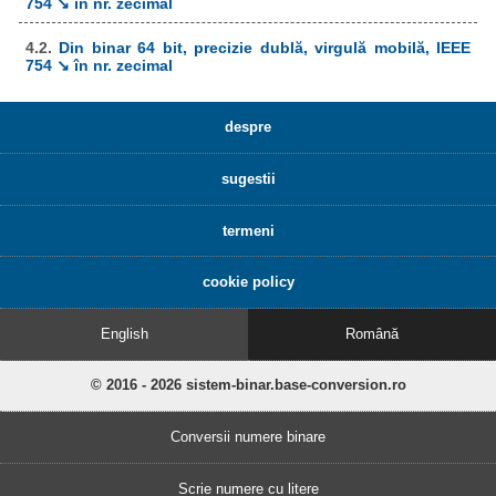
754 ↘ în nr. zecimal
4.2.
Din binar 64 bit, precizie dublă, virgulă mobilă, IEEE
754 ↘ în nr. zecimal
despre
sugestii
termeni
cookie policy
English
Română
© 2016 - 2026 sistem-binar.base-conversion.ro
Conversii numere binare
Scrie numere cu litere