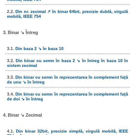
2.2.
Din nr. zecimal ↗ în binar 64bit, precizie dublă, virgulă
mobilă, IEEE 754
3. Binar ↘ Întreg
3.1.
Din baza 2 ↘ în baza 10
3.2.
Din binar cu semn în baza 2 ↘ în întreg în baza 10 în
sistem zecimal
3.3.
Din binar cu semn în reprezentarea în complement față
de unu ↘ în întreg
3.4.
Din binar cu semn în reprezentarea în complement față
de doi ↘ în întreg
4. Binar ↘ Zecimal
4.1.
Din binar 32bit, precizie simplă, virgulă mobilă, IEEE