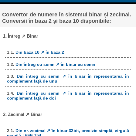
Convertor de numere în sistemul binar și zecimal.
Conversii în baza 2 și baza 10 disponibile:
1. Întreg ↗ Binar
1.1.
Din baza 10 ↗ în baza 2
1.2.
Din întreg cu semn ↗ în binar cu semn
1.3.
Din întreg cu semn ↗ în binar în representarea în
complement față de unu
1.4.
Din întreg cu semn ↗ în binar în representarea în
complement față de doi
2. Zecimal ↗ Binar
2.1.
Din nr. zecimal ↗ în binar 32bit, precizie simplă, virgulă
mobilă, IEEE 754