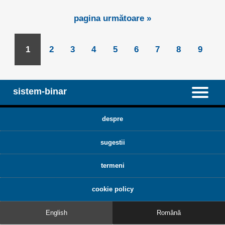
pagina următoare »
1
2
3
4
5
6
7
8
9
sistem-binar
despre
sugestii
termeni
cookie policy
English
Română