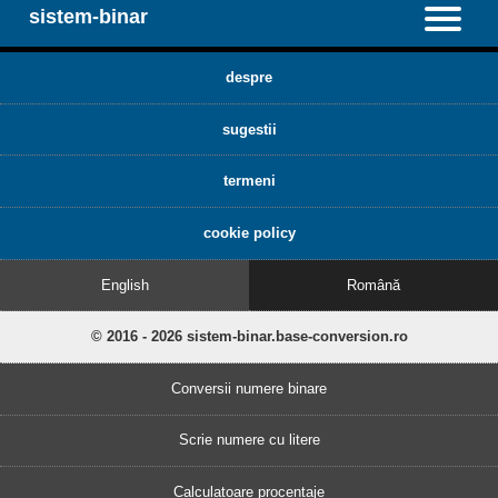
sistem-binar
despre
sugestii
termeni
cookie policy
English
Română
© 2016 - 2026 sistem-binar.base-conversion.ro
Conversii numere binare
Scrie numere cu litere
Calculatoare procentaje