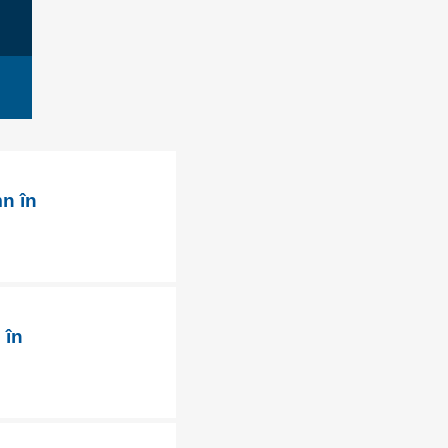
n în
 în