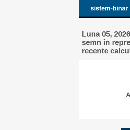
sistem-binar
Luna 05, 2026
semn în repre
recente calcu
A