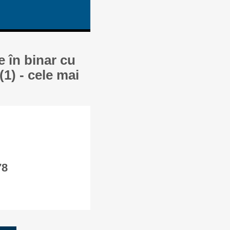
e în binar cu
1) - cele mai
78