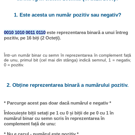
1. Este acesta un număr pozitiv sau negativ?
0010 1010 0011 0110
este reprezentarea binară a unui întreg
pozitiv, pe 16 biți (2 Octeți).
Într-un număr binar cu semn în reprezentarea în complement față
de unu, primul bit (cel mai din stânga) indică semnul, 1 = negativ,
0 = pozitiv.
2. Obține reprezentarea binară a numărului pozitiv.
* Parcurge acest pas doar dacă numărul e negativ *
Înlocuiește biții setați pe 1 cu 0 și biții de pe 0 cu 1 în
numărul binar cu semn scris în reprezentarea în
complement față de unu:
* Nu e cazul - numărul este pozitiv *