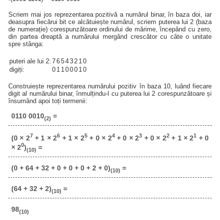
Scriem mai jos reprezentarea pozitivă a numărul binar, în baza doi, iar
deasupra fiecărui bit ce alcătuiește numărul, scriem puterea lui 2 (baza
de numerație) corespunzătoare ordinului de mărime, începând cu zero,
din partea dreaptă a numărului mergând crescător cu câte o unitate
spre stânga:
puteri ale lui 2:
7
6
5
4
3
2
1
0
digiți:
0
1
1
0
0
0
1
0
Construiește reprezentarea numărului pozitiv în baza 10, luând fiecare
digit al numărului binar, înmulțindu-l cu puterea lui 2 corespunzătoare și
însumând apoi toți termenii:
0110 0010
=
(2)
7
6
5
4
3
2
1
(0 × 2
+ 1 × 2
+ 1 × 2
+ 0 × 2
+ 0 × 2
+ 0 × 2
+ 1 × 2
+ 0
0
× 2
)
=
(10)
(0 + 64 + 32 + 0 + 0 + 0 + 2 + 0)
=
(10)
(64 + 32 + 2)
=
(10)
98
(10)