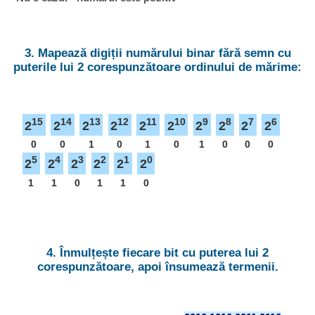
3. Mapează digiții numărului binar fără semn cu
puterile lui 2 corespunzătoare ordinului de mărime:
15
14
13
12
11
10
9
8
7
6
2
2
2
2
2
2
2
2
2
2
0
0
1
0
1
0
1
0
0
0
5
4
3
2
1
0
2
2
2
2
2
2
1
1
0
1
1
0
4. Înmulțește fiecare bit cu puterea lui 2
corespunzătoare, apoi însumează termenii.