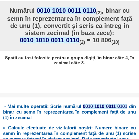
Numărul
0010 1010 0011 0110
, binar cu
(2)
semn în reprezentarea în complement față
de unu (1), convertit și scris ca întreg în
sistem zecimal (în baza zece):
0010 1010 0011 0110
= 10 806
(2)
(10)
Spații au fost folosite pentru a grupa digiți, în binar câte 4, în
zecimal câte 3.
» Mai multe operații: Scrie numărul
0010 1010 0011 0101
din
binar cu semn în reprezentarea în complement față de unu
(1) în zecimal
» Calcule efectuate de vizitatorii noștri: Numere binare cu
semn în reprezentarea în complement față de unu (1) scrise
ca numere întregi în sistem zecimal. Date organizate lunar