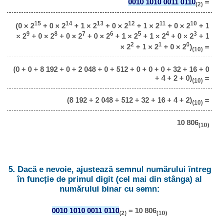
0010 1010 0011 0110
=
(2)
15
14
13
12
11
10
(0 × 2
+ 0 × 2
+ 1 × 2
+ 0 × 2
+ 1 × 2
+ 0 × 2
+ 1
9
8
7
6
5
4
3
× 2
+ 0 × 2
+ 0 × 2
+ 0 × 2
+ 1 × 2
+ 1 × 2
+ 0 × 2
+ 1
2
1
0
× 2
+ 1 × 2
+ 0 × 2
)
=
(10)
(0 + 0 + 8 192 + 0 + 2 048 + 0 + 512 + 0 + 0 + 0 + 32 + 16 + 0
+ 4 + 2 + 0)
=
(10)
(8 192 + 2 048 + 512 + 32 + 16 + 4 + 2)
=
(10)
10 806
(10)
5. Dacă e nevoie, ajustează semnul numărului întreg
în funcție de primul digit (cel mai din stânga) al
numărului binar cu semn:
0010 1010 0011 0110
= 10 806
(2)
(10)