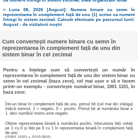
» Luna 08, 2026 [August]: Numere binare cu semn în
reprezentarea în complement față de unu (1) scrise ca numere
întregi în sistem zecimal. Calcule efectuate pe parcursul lunii:
August - de vizitatorii noștri
Cum convertești numere binare cu semn în
reprezentarea în complement față de unu din
sistem binar în cel zecimal
Pentru a înțelege cum să convertești un număr în
reprezentarea în complement față de unu din sistem binar cu
semn în cel zecimal (baza zece), cel mai ușor e să o facem
printr-un exemplu - convertește numărul binar, 1001 1101, în
baza zece:
Într-un binar în complement față de unu, primul bit (cel mai din stânga)
indică semnul, 1 = negativ, 0 = pozitiv. Primul bit al numărului binar e
1, deci numărul nostru este negativ.
Obține reprezentarea binară a numărului pozitiv, înlocuiește biții setați
pe 1 cu 0 și biții pe 0 cu 1 în reprezentarea binară în complement față
de unu:
!(1001 1101) = 0110 0010