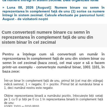
» Luna 08, 2026 [August]: Numere binare cu semn în
reprezentarea în complement față de unu (1) scrise ca numere
întregi în sistem zecimal. Calcule efectuate pe parcursul lunii:
August - de vizitatorii noștri
Cum convertești numere binare cu semn în
reprezentarea în complement față de unu din
sistem binar în cel zecimal
Pentru a înțelege cum să convertești un număr în
reprezentarea în complement față de unu din sistem binar cu
semn în cel zecimal (baza zece), cel mai ușor e să o facem
printr-un exemplu - convertește numărul binar, 1001 1101, în
baza zece:
Într-un binar în complement față de unu, primul bit (cel mai din stânga)
indică semnul, 1 = negativ, 0 = pozitiv. Primul bit al numărului binar e
1, deci numărul nostru este negativ.
Obține reprezentarea binară a numărului pozitiv, înlocuiește biții setați
pe 1 cu 0 și biții pe 0 cu 1 în reprezentarea binară în complement față
de unu:
!(1001 1101) = 0110 0010