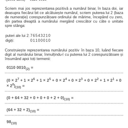
Scriem mai jos reprezentarea pozitivă a numărul binar, în baza doi, iar
deasupra fiecărui bit ce alcătuiește numărul, scriem puterea lui 2 (baza
de numerație) corespunzătoare ordinului de mărime, începând cu zero,
din partea dreaptă a numărului mergând crescător cu câte o unitate
spre stânga:
puteri ale lui 2:
7
6
5
4
3
2
1
0
digiți:
0
1
1
0
0
0
1
0
Construiește reprezentarea numărului pozitiv în baza 10, luând fiecare
digit al numărului binar, înmulțindu-l cu puterea lui 2 corespunzătoare și
însumând apoi toți termenii:
0110 0010
=
(2)
7
6
5
4
3
2
1
(0 × 2
+ 1 × 2
+ 1 × 2
+ 0 × 2
+ 0 × 2
+ 0 × 2
+ 1 × 2
+ 0
0
× 2
)
=
(10)
(0 + 64 + 32 + 0 + 0 + 0 + 2 + 0)
=
(10)
(64 + 32 + 2)
=
(10)
98
(10)