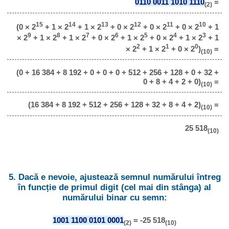
0110 0011 1010 1110
=
(2)
15
14
13
12
11
10
(0 × 2
+ 1 × 2
+ 1 × 2
+ 0 × 2
+ 0 × 2
+ 0 × 2
+ 1
9
8
7
6
5
4
3
× 2
+ 1 × 2
+ 1 × 2
+ 0 × 2
+ 1 × 2
+ 0 × 2
+ 1 × 2
+ 1
2
1
0
× 2
+ 1 × 2
+ 0 × 2
)
=
(10)
(0 + 16 384 + 8 192 + 0 + 0 + 0 + 512 + 256 + 128 + 0 + 32 +
0 + 8 + 4 + 2 + 0)
=
(10)
(16 384 + 8 192 + 512 + 256 + 128 + 32 + 8 + 4 + 2)
=
(10)
25 518
(10)
5. Dacă e nevoie, ajustează semnul numărului întreg
în funcție de primul digit (cel mai din stânga) al
numărului binar cu semn:
1001 1100 0101 0001
= -25 518
(2)
(10)