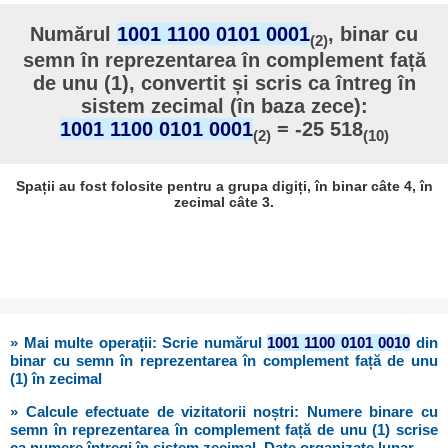
Numărul
1001 1100 0101 0001
, binar cu
(2)
semn în reprezentarea în complement față
de unu (1), convertit și scris ca întreg în
sistem zecimal (în baza zece):
1001 1100 0101 0001
= -25 518
(2)
(10)
Spații au fost folosite pentru a grupa digiți, în binar câte 4, în
zecimal câte 3.
» Mai multe operații: Scrie numărul
1001 1100 0101 0010
din
binar cu semn în reprezentarea în complement față de unu
(1) în zecimal
» Calcule efectuate de vizitatorii noștri: Numere binare cu
semn în reprezentarea în complement față de unu (1) scrise
ca numere întregi în sistem zecimal. Date organizate lunar