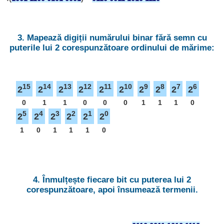
3. Mapează digiții numărului binar fără semn cu
puterile lui 2 corespunzătoare ordinului de mărime:
15
14
13
12
11
10
9
8
7
6
2
2
2
2
2
2
2
2
2
2
0
1
1
0
0
0
1
1
1
0
5
4
3
2
1
0
2
2
2
2
2
2
1
0
1
1
1
0
4. Înmulțește fiecare bit cu puterea lui 2
corespunzătoare, apoi însumează termenii.