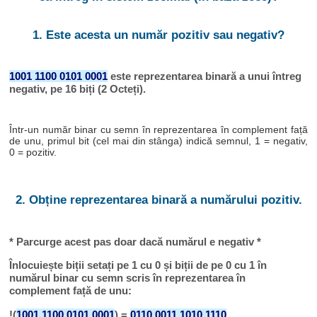
1. Este acesta un număr pozitiv sau negativ?
1001 1100 0101 0001
este reprezentarea binară a unui întreg
negativ, pe 16 biți (2 Octeți).
Într-un număr binar cu semn în reprezentarea în complement față
de unu, primul bit (cel mai din stânga) indică semnul, 1 = negativ,
0 = pozitiv.
2. Obține reprezentarea binară a numărului pozitiv.
* Parcurge acest pas doar dacă numărul e negativ *
Înlocuiește biții setați pe 1 cu 0 și biții de pe 0 cu 1 în
numărul binar cu semn scris în reprezentarea în
complement față de unu:
!(
1001 1100 0101 0001
) =
0110 0011 1010 1110