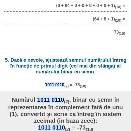
(0 + 64 + 0 + 0 + 8 + 0 + 0 + 1)
=
(10)
(64 + 8 + 1)
=
(10)
73
(10)
5. Dacă e nevoie, ajustează semnul numărului întreg
în funcție de primul digit (cel mai din stânga) al
numărului binar cu semn:
1011 0110
= -73
(2)
(10)
Numărul
1011 0110
, binar cu semn în
(2)
reprezentarea în complement față de unu
(1), convertit și scris ca întreg în sistem
zecimal (în baza zece):
1011 0110
= -73
(2)
(10)