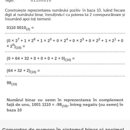
digiți:
0
1
1
0
0
0
1
0
Construiește reprezentarea numărului pozitiv în baza 10, luând fiecare
digit al numărului binar, înmulțindu-l cu puterea lui 2 corespunzătoare și
însumând apoi toți termenii:
0110 0010
=
(2)
7
6
5
4
3
2
1
(0 × 2
+ 1 × 2
+ 1 × 2
+ 0 × 2
+ 0 × 2
+ 0 × 2
+ 1 × 2
+ 0
0
× 2
)
=
(10)
(0 + 64 + 32 + 0 + 0 + 0 + 2 + 0)
=
(10)
(64 + 32 + 2)
=
(10)
98
(10)
Numărul binar cu semn în reprezentarea în complement
față de unu, 1001 1110 = -98
, întreg negativ (cu semn) în
(10)
baza 10
Convertor de numere în sistemul binar și zecimal.