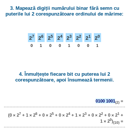
3. Mapează digiții numărului binar fără semn cu
puterile lui 2 corespunzătoare ordinului de mărime:
7
6
5
4
3
2
1
0
2
2
2
2
2
2
2
2
0
1
0
0
1
0
0
1
4. Înmulțește fiecare bit cu puterea lui 2
corespunzătoare, apoi însumează termenii.
0100 1001
=
(2)
7
6
5
4
3
2
1
(0 × 2
+ 1 × 2
+ 0 × 2
+ 0 × 2
+ 1 × 2
+ 0 × 2
+ 0 × 2
+
0
1 × 2
)
=
(10)