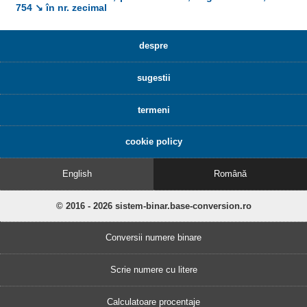
754 ↘ în nr. zecimal
despre
sugestii
termeni
cookie policy
English
Română
© 2016 - 2026 sistem-binar.base-conversion.ro
Conversii numere binare
Scrie numere cu litere
Calculatoare procentaje