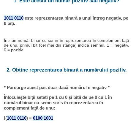
1. Este acesta un număr pozitiv sau negativ?
1011 0110
este reprezentarea binară a unui întreg negativ, pe
8 biți.
Într-un număr binar cu semn în reprezentarea în complement față
de unu, primul bit (cel mai din stânga) indică semnul, 1 = negativ,
0 = pozitiv.
2. Obține reprezentarea binară a numărului pozitiv.
* Parcurge acest pas doar dacă numărul e negativ *
Înlocuiește biții setați pe 1 cu 0 și biții de pe 0 cu 1 în
numărul binar cu semn scris în reprezentarea în
complement față de unu:
!(
1011 0110
) =
0100 1001