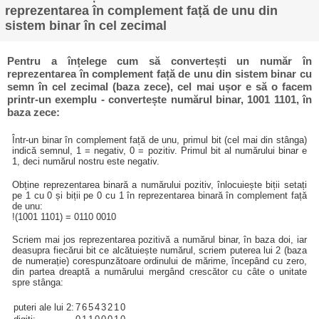
reprezentarea în complement față de unu din
sistem binar în cel zecimal
Pentru a înțelege cum să convertești un număr în
reprezentarea în complement față de unu din sistem binar cu
semn în cel zecimal (baza zece), cel mai ușor e să o facem
printr-un exemplu - convertește numărul binar, 1001 1101, în
baza zece:
Într-un binar în complement față de unu, primul bit (cel mai din stânga)
indică semnul, 1 = negativ, 0 = pozitiv. Primul bit al numărului binar e
1, deci numărul nostru este negativ.
Obține reprezentarea binară a numărului pozitiv, înlocuiește biții setați
pe 1 cu 0 și biții pe 0 cu 1 în reprezentarea binară în complement față
de unu:
!(1001 1101) = 0110 0010
Scriem mai jos reprezentarea pozitivă a numărul binar, în baza doi, iar
deasupra fiecărui bit ce alcătuiește numărul, scriem puterea lui 2 (baza
de numerație) corespunzătoare ordinului de mărime, începând cu zero,
din partea dreaptă a numărului mergând crescător cu câte o unitate
spre stânga:
puteri ale lui 2:
7
6
5
4
3
2
1
0