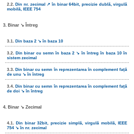
2.2.
Din nr. zecimal ↗ în binar 64bit, precizie dublă, virgulă
mobilă, IEEE 754
3. Binar ↘ Întreg
3.1.
Din baza 2 ↘ în baza 10
3.2.
Din binar cu semn în baza 2 ↘ în întreg în baza 10 în
sistem zecimal
3.3.
Din binar cu semn în reprezentarea în complement față
de unu ↘ în întreg
3.4.
Din binar cu semn în reprezentarea în complement față
de doi ↘ în întreg
4. Binar ↘ Zecimal
4.1.
Din binar 32bit, precizie simplă, virgulă mobilă, IEEE
754 ↘ în nr. zecimal