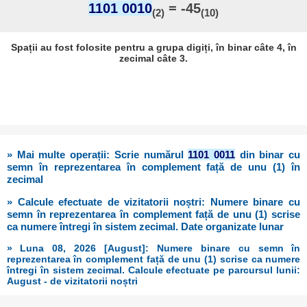
1101 0010
= -45
(2)
(10)
Spații au fost folosite pentru a grupa digiți, în binar câte 4, în
zecimal câte 3.
» Mai multe operații: Scrie numărul
1101 0011
din binar cu
semn în reprezentarea în complement față de unu (1) în
zecimal
» Calcule efectuate de vizitatorii noștri: Numere binare cu
semn în reprezentarea în complement față de unu (1) scrise
ca numere întregi în sistem zecimal. Date organizate lunar
» Luna 08, 2026 [August]: Numere binare cu semn în
reprezentarea în complement față de unu (1) scrise ca numere
întregi în sistem zecimal. Calcule efectuate pe parcursul lunii:
August - de vizitatorii noștri