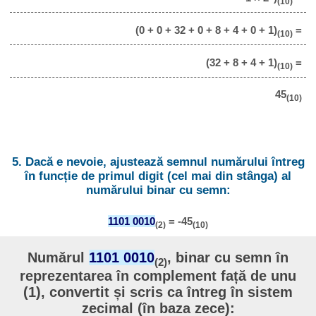
(10)
(0 + 0 + 32 + 0 + 8 + 4 + 0 + 1)
=
(10)
(32 + 8 + 4 + 1)
=
(10)
45
(10)
5. Dacă e nevoie, ajustează semnul numărului întreg
în funcție de primul digit (cel mai din stânga) al
numărului binar cu semn:
1101 0010
= -45
(2)
(10)
Numărul
1101 0010
, binar cu semn în
(2)
reprezentarea în complement față de unu
(1), convertit și scris ca întreg în sistem
zecimal (în baza zece):