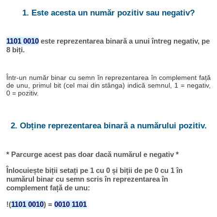
1. Este acesta un număr pozitiv sau negativ?
1101 0010
este reprezentarea binară a unui întreg negativ, pe
8 biți.
Într-un număr binar cu semn în reprezentarea în complement față
de unu, primul bit (cel mai din stânga) indică semnul, 1 = negativ,
0 = pozitiv.
2. Obține reprezentarea binară a numărului pozitiv.
* Parcurge acest pas doar dacă numărul e negativ *
Înlocuiește biții setați pe 1 cu 0 și biții de pe 0 cu 1 în
numărul binar cu semn scris în reprezentarea în
complement față de unu:
!(
1101 0010
) =
0010 1101