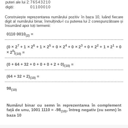
puteri ale lui 2:
7
6
5
4
3
2
1
0
digiți:
0
1
1
0
0
0
1
0
Construiește reprezentarea numărului pozitiv în baza 10, luând fiecare
digit al numărului binar, înmulțindu-l cu puterea lui 2 corespunzătoare și
însumând apoi toți termenii:
0110 0010
=
(2)
7
6
5
4
3
2
1
(0 × 2
+ 1 × 2
+ 1 × 2
+ 0 × 2
+ 0 × 2
+ 0 × 2
+ 1 × 2
+ 0
0
× 2
)
=
(10)
(0 + 64 + 32 + 0 + 0 + 0 + 2 + 0)
=
(10)
(64 + 32 + 2)
=
(10)
98
(10)
Numărul binar cu semn în reprezentarea în complement
față de unu, 1001 1110 = -98
, întreg negativ (cu semn) în
(10)
baza 10