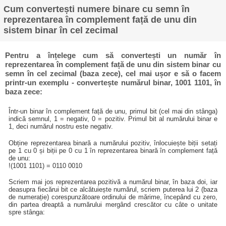
Cum convertești numere binare cu semn în
reprezentarea în complement față de unu din
sistem binar în cel zecimal
Pentru a înțelege cum să convertești un număr în
reprezentarea în complement față de unu din sistem binar cu
semn în cel zecimal (baza zece), cel mai ușor e să o facem
printr-un exemplu - convertește numărul binar, 1001 1101, în
baza zece:
Într-un binar în complement față de unu, primul bit (cel mai din stânga)
indică semnul, 1 = negativ, 0 = pozitiv. Primul bit al numărului binar e
1, deci numărul nostru este negativ.
Obține reprezentarea binară a numărului pozitiv, înlocuiește biții setați
pe 1 cu 0 și biții pe 0 cu 1 în reprezentarea binară în complement față
de unu:
!(1001 1101) = 0110 0010
Scriem mai jos reprezentarea pozitivă a numărul binar, în baza doi, iar
deasupra fiecărui bit ce alcătuiește numărul, scriem puterea lui 2 (baza
de numerație) corespunzătoare ordinului de mărime, începând cu zero,
din partea dreaptă a numărului mergând crescător cu câte o unitate
spre stânga: