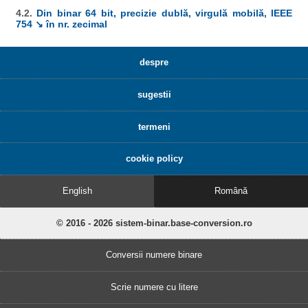
4.2.
Din binar 64 bit, precizie dublă, virgulă mobilă, IEEE
754 ↘ în nr. zecimal
despre
sugestii
termeni
cookie policy
English
Română
© 2016 - 2026 sistem-binar.base-conversion.ro
Conversii numere binare
Scrie numere cu litere