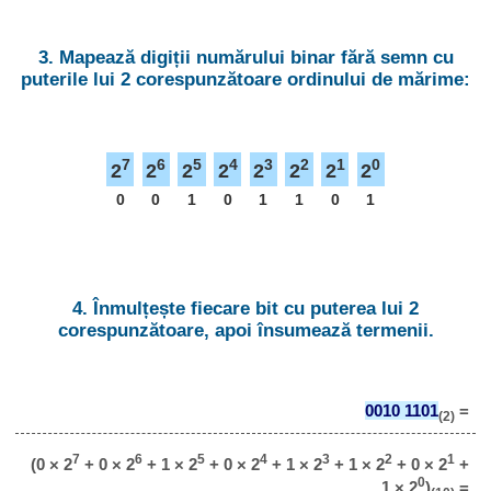
3. Mapează digiții numărului binar fără semn cu
puterile lui 2 corespunzătoare ordinului de mărime:
7
6
5
4
3
2
1
0
2
2
2
2
2
2
2
2
0
0
1
0
1
1
0
1
4. Înmulțește fiecare bit cu puterea lui 2
corespunzătoare, apoi însumează termenii.
0010 1101
=
(2)
7
6
5
4
3
2
1
(0 × 2
+ 0 × 2
+ 1 × 2
+ 0 × 2
+ 1 × 2
+ 1 × 2
+ 0 × 2
+
0
1 × 2
)
=