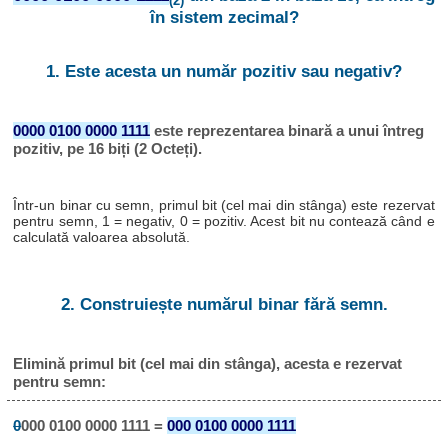
(2)
în sistem zecimal?
1. Este acesta un număr pozitiv sau negativ?
0000 0100 0000 1111
este reprezentarea binară a unui întreg
pozitiv, pe 16 biți (2 Octeți).
Într-un binar cu semn, primul bit (cel mai din stânga) este rezervat
pentru semn, 1 = negativ, 0 = pozitiv. Acest bit nu contează când e
calculată valoarea absolută.
2. Construiește numărul binar fără semn.
Elimină primul bit (cel mai din stânga), acesta e rezervat
pentru semn:
0
000 0100 0000 1111 =
000 0100 0000 1111