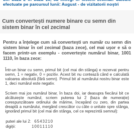
efectuate pe parcursul lunii: August - de vizitatorii noștri
Cum convertești numere binare cu semn din
sistem binar în cel zecimal
Pentru a înțelege cum să convertești un număr cu semn din
sistem binar în cel zecimal (baza zece), cel mai ușor e să o
facem printr-un exemplu - convertește numărul binar, 1001
1110, în baza zece:
Într-un binar cu semn, primul bit (cel mai din stânga) e rezervat pentru
semn, 1 = negativ, 0 = pozitiv. Acest bit nu contează când e calculată
valoarea absolută (fără semn). Primul bit al numărului nostru binar este
1, deci numărul este negativ.
Scriem mai jos numărul binar, în baza doi, iar deasupra fiecărui bit ce
alcătuiește numărul, scriem puterea lui 2 (baza de numerație)
corespunzătoare ordinului de mărime, începând cu zero, din partea
dreaptă a numărului, mergând crescător cu câte o unitate spre stânga,
ignorând primul bit (cel mai din stânga, cel ce reprezintă semnul):
puteri ale lui 2:
6
5
4
3
2
1
0
digiții:
1
0
0
1
1
1
1
0