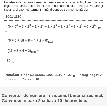
Construiește reprezentarea numărului negativ în baza 10, luând fiecare
digit al numărului binar, înmulțindu-l cu puterea lui 2 corespunzătoare și
însumând apoi toți termenii, ținând cont de semnul numărului:
1001 1110 =
6
5
4
3
2
1
0
- (0 × 2
+ 0 × 2
+ 1 × 2
+ 1 × 2
+ 1 × 2
+ 1 × 2
+ 0 × 2
)
(10)
=
- (0 + 0 + 16 + 8 + 4 + 2 + 0)
=
(10)
- (16 + 8 + 4 + 2)
=
(10)
-30
(10)
Numărul binar cu semn, 1001 1110 = -30
, întreg negativ
(10)
(cu semn) în baza 10
Convertor de numere în sistemul binar și zecimal.
Conversii în baza 2 și baza 10 disponibile: