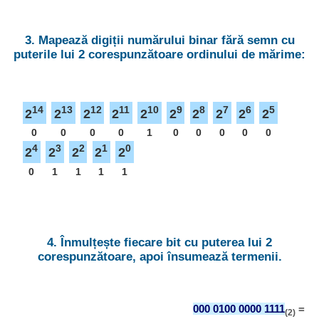
3. Mapează digiții numărului binar fără semn cu
puterile lui 2 corespunzătoare ordinului de mărime:
14
13
12
11
10
9
8
7
6
5
2
2
2
2
2
2
2
2
2
2
0
0
0
0
1
0
0
0
0
0
4
3
2
1
0
2
2
2
2
2
0
1
1
1
1
4. Înmulțește fiecare bit cu puterea lui 2
corespunzătoare, apoi însumează termenii.
000 0100 0000 1111
=
(2)