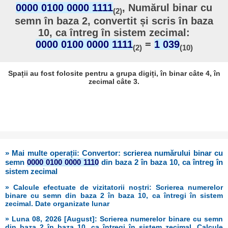
0000 0100 0000 1111
, Numărul binar cu
(2)
semn în baza 2, convertit și scris în baza
10, ca întreg în sistem zecimal:
0000 0100 0000 1111
=
1 039
(2)
(10)
Spații au fost folosite pentru a grupa digiți, în binar câte 4, în
zecimal câte 3.
» Mai multe operații: Convertor: scrierea numărului binar cu
semn
0000 0100 0000 1110
din baza 2 în baza 10, ca întreg în
sistem zecimal
» Calcule efectuate de vizitatorii noștri: Scrierea numerelor
binare cu semn din baza 2 în baza 10, ca întregi în sistem
zecimal. Date organizate lunar
» Luna 08, 2026 [August]: Scrierea numerelor binare cu semn
din baza 2 în baza 10, ca întregi în sistem zecimal. Calcule