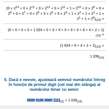
14
13
12
11
10
9
(0 × 2
+ 0 × 2
+ 0 × 2
+ 0 × 2
+ 1 × 2
+ 0 × 2
+ 0 ×
8
7
6
5
4
3
2
2
+ 0 × 2
+ 0 × 2
+ 0 × 2
+ 0 × 2
+ 1 × 2
+ 1 × 2
+ 1 ×
1
0
2
+ 1 × 2
)
=
(10)
(0 + 0 + 0 + 0 + 1 024 + 0 + 0 + 0 + 0 + 0 + 0 + 8 + 4 + 2 + 1)
=
(10)
(1 024 + 8 + 4 + 2 + 1)
=
(10)
1 039
(10)
5. Dacă e nevoie, ajustează semnul numărului întreg
în funcție de primul digit (cel mai din stânga) al
numărului binar cu semn:
0000 0100 0000 1111
= 1 039
(2)
(10)