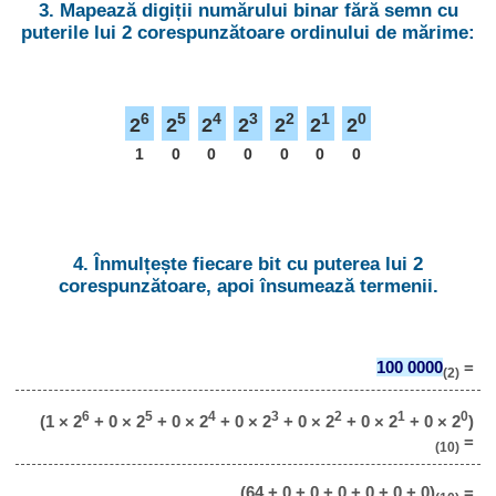
3. Mapează digiții numărului binar fără semn cu
puterile lui 2 corespunzătoare ordinului de mărime:
6
5
4
3
2
1
0
2
2
2
2
2
2
2
1
0
0
0
0
0
0
4. Înmulțește fiecare bit cu puterea lui 2
corespunzătoare, apoi însumează termenii.
100 0000
=
(2)
6
5
4
3
2
1
0
(1 × 2
+ 0 × 2
+ 0 × 2
+ 0 × 2
+ 0 × 2
+ 0 × 2
+ 0 × 2
)
=
(10)
(64 + 0 + 0 + 0 + 0 + 0 + 0)
=