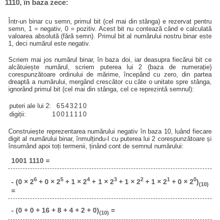
1110, în baza zece:
Într-un binar cu semn, primul bit (cel mai din stânga) e rezervat pentru
semn, 1 = negativ, 0 = pozitiv. Acest bit nu contează când e calculată
valoarea absolută (fără semn). Primul bit al numărului nostru binar este
1, deci numărul este negativ.
Scriem mai jos numărul binar, în baza doi, iar deasupra fiecărui bit ce
alcătuiește numărul, scriem puterea lui 2 (baza de numerație)
corespunzătoare ordinului de mărime, începând cu zero, din partea
dreaptă a numărului, mergând crescător cu câte o unitate spre stânga,
ignorând primul bit (cel mai din stânga, cel ce reprezintă semnul):
puteri ale lui 2:
6
5
4
3
2
1
0
digiții:
1
0
0
1
1
1
1
0
Construiește reprezentarea numărului negativ în baza 10, luând fiecare
digit al numărului binar, înmulțindu-l cu puterea lui 2 corespunzătoare și
însumând apoi toți termenii, ținând cont de semnul numărului:
1001 1110 =
6
5
4
3
2
1
0
- (0 × 2
+ 0 × 2
+ 1 × 2
+ 1 × 2
+ 1 × 2
+ 1 × 2
+ 0 × 2
)
(10)
=
- (0 + 0 + 16 + 8 + 4 + 2 + 0)
=
(10)