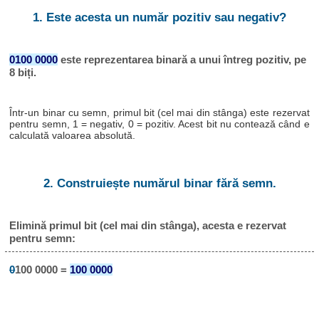
1. Este acesta un număr pozitiv sau negativ?
0100 0000
este reprezentarea binară a unui întreg pozitiv, pe
8 biți.
Într-un binar cu semn, primul bit (cel mai din stânga) este rezervat
pentru semn, 1 = negativ, 0 = pozitiv. Acest bit nu contează când e
calculată valoarea absolută.
2. Construiește numărul binar fără semn.
Elimină primul bit (cel mai din stânga), acesta e rezervat
pentru semn:
0
100 0000 =
100 0000