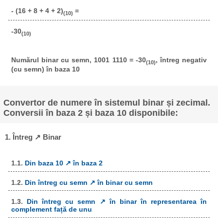
- (16 + 8 + 4 + 2)
=
(10)
-30
(10)
Numărul binar cu semn, 1001 1110 = -30
, întreg negativ
(10)
(cu semn) în baza 10
Convertor de numere în sistemul binar și zecimal.
Conversii în baza 2 și baza 10 disponibile:
1. Întreg ↗ Binar
1.1.
Din baza 10 ↗ în baza 2
1.2.
Din întreg cu semn ↗ în binar cu semn
1.3.
Din întreg cu semn ↗ în binar în representarea în
complement față de unu