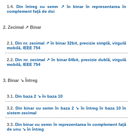
1.4.
Din întreg cu semn ↗ în binar în representarea în
complement față de doi
2. Zecimal ↗ Binar
2.1.
Din nr. zecimal ↗ în binar 32bit, precizie simplă, virgulă
mobilă, IEEE 754
2.2.
Din nr. zecimal ↗ în binar 64bit, precizie dublă, virgulă
mobilă, IEEE 754
3. Binar ↘ Întreg
3.1.
Din baza 2 ↘ în baza 10
3.2.
Din binar cu semn în baza 2 ↘ în întreg în baza 10 în
sistem zecimal
3.3.
Din binar cu semn în reprezentarea în complement față
de unu ↘ în întreg