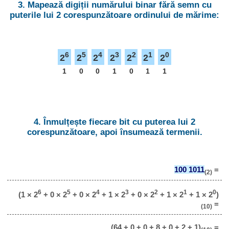
3. Mapează digiții numărului binar fără semn cu
puterile lui 2 corespunzătoare ordinului de mărime:
6
5
4
3
2
1
0
2
2
2
2
2
2
2
1
0
0
1
0
1
1
4. Înmulțește fiecare bit cu puterea lui 2
corespunzătoare, apoi însumează termenii.
100 1011
=
(2)
6
5
4
3
2
1
0
(1 × 2
+ 0 × 2
+ 0 × 2
+ 1 × 2
+ 0 × 2
+ 1 × 2
+ 1 × 2
)
=
(10)
(64 + 0 + 0 + 8 + 0 + 2 + 1)
=