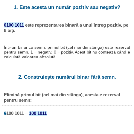
1. Este acesta un număr pozitiv sau negativ?
0100 1011
este reprezentarea binară a unui întreg pozitiv, pe
8 biți.
Într-un binar cu semn, primul bit (cel mai din stânga) este rezervat
pentru semn, 1 = negativ, 0 = pozitiv. Acest bit nu contează când e
calculată valoarea absolută.
2. Construiește numărul binar fără semn.
Elimină primul bit (cel mai din stânga), acesta e rezervat
pentru semn:
0
100 1011 =
100 1011