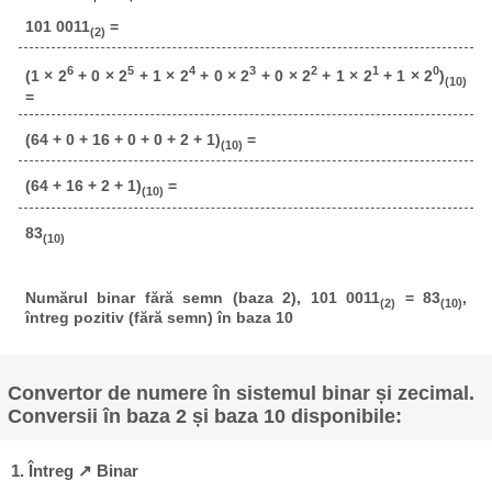
101 0011
=
(2)
6
5
4
3
2
1
0
(1 × 2
+ 0 × 2
+ 1 × 2
+ 0 × 2
+ 0 × 2
+ 1 × 2
+ 1 × 2
)
(10)
=
(64 + 0 + 16 + 0 + 0 + 2 + 1)
=
(10)
(64 + 16 + 2 + 1)
=
(10)
83
(10)
Numărul binar fără semn (baza 2), 101 0011
= 83
,
(2)
(10)
întreg pozitiv (fără semn) în baza 10
Convertor de numere în sistemul binar și zecimal.
Conversii în baza 2 și baza 10 disponibile:
1. Întreg ↗ Binar