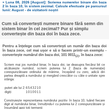
» Luna 08, 2026 [August]: Scrierea numerelor binare din baza
2 în baza 10, în sistem zecimal. Calcule efectuate pe parcursul
lunii: August - de vizitatorii noștri
Cum să convertești numere binare fără semn din
sistem binar în cel zecimal? Pur și simplu
convertește din baza doi în baza zece.
Pentru a înțelege cum să convertești un număr din baza doi
în baza zece, cel mai ușor e să o facem printr-un exemplu -
convertește numărul din baza doi, 101 0011
, în baza zece:
(2)
Scriem mai jos numărul binar, în baza doi, iar deasupra fiecărui bit ce
alcătuiește numărul, scriem puterea lui 2 (baza de numerație)
corespunzătoare ordinului de mărime, începând cu zero, adică din
partea dreaptă a numărului și mergând crescător cu câte o unitate spre
stânga:
puteri ale lui 2:
6
5
4
3
2
1
0
digiți:
1
0
1
0
0
1
1
Construiește reprezentarea numărului pozitiv în baza 10, luând fiecare
digit al numărului binar, înmulțindu-l cu puterea lui 2 corespunzătoare și
însumând apoi toți termenii: