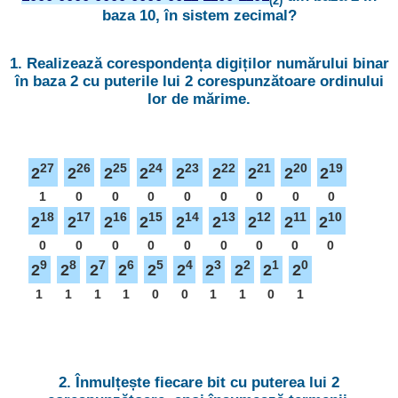
(2)
baza 10, în sistem zecimal?
1. Realizează corespondența digiților numărului binar
în baza 2 cu puterile lui 2 corespunzătoare ordinului
lor de mărime.
27
26
25
24
23
22
21
20
19
2
2
2
2
2
2
2
2
2
1
0
0
0
0
0
0
0
0
18
17
16
15
14
13
12
11
10
2
2
2
2
2
2
2
2
2
0
0
0
0
0
0
0
0
0
9
8
7
6
5
4
3
2
1
0
2
2
2
2
2
2
2
2
2
2
1
1
1
1
0
0
1
1
0
1
2. Înmulțește fiecare bit cu puterea lui 2