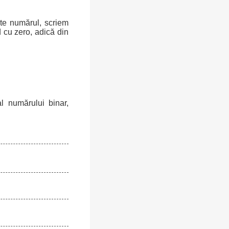
ște numărul, scriem
 cu zero, adică din
l numărului binar,