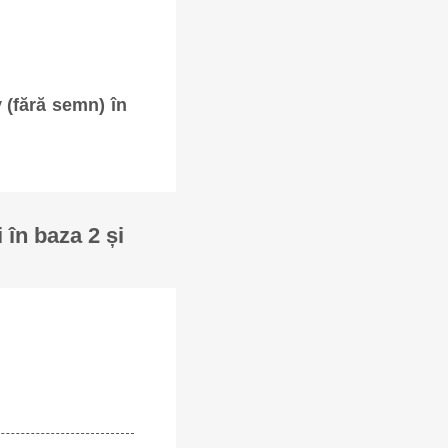
v (fără semn) în
 în baza 2 și