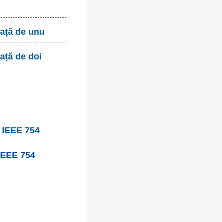
față de unu
ață de doi
, IEEE 754
 IEEE 754