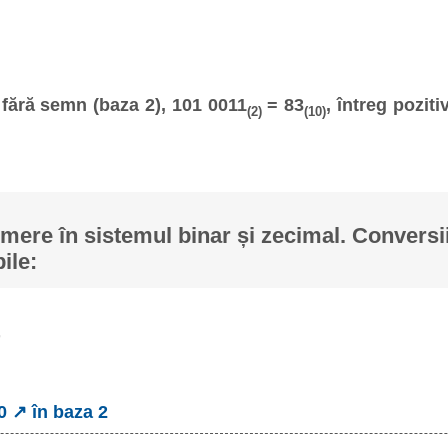
fără semn (baza 2), 101 0011
= 83
, întreg poziti
(2)
(10)
ere în sistemul binar și zecimal. Conversii
ile:
0 ↗ în baza 2