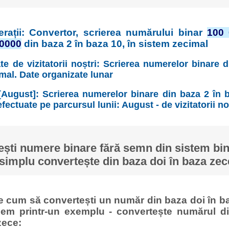
rații: Convertor, scrierea numărului binar
100 
 0000
din baza 2 în baza 10, în sistem zecimal
te de vizitatorii noștri: Scrierea numerelor binare 
imal. Date organizate lunar
[August]: Scrierea numerelor binare din baza 2 în b
fectuate pe parcursul lunii: August - de vizitatorii no
ști numere binare fără semn din sistem bina
simplu convertește din baza doi în baza zec
ge cum să convertești un număr din baza doi în ba
cem printr-un exemplu - convertește numărul di
zece: