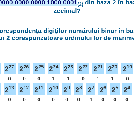
0000 0000 0000 1000 0001
din baza 2 în ba
(2)
zecimal?
orespondența digiților numărului binar în ba
ui 2 corespunzătoare ordinului lor de mărim
27
26
25
24
23
22
21
20
19
2
2
2
2
2
2
2
2
2
0
0
0
1
1
0
1
1
0
13
12
11
10
9
8
7
6
5
4
2
2
2
2
2
2
2
2
2
2
0
0
0
0
0
0
1
0
0
0