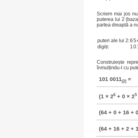
Scriem mai jos num
puterea lui 2 (baz
partea dreaptă a n
puteri ale lui 2:
6
5
digiți:
1
0
Construiește repr
înmulțindu-l cu put
101 0011
=
(2)
6
5
(1 × 2
+ 0 × 2
(64 + 0 + 16 + 0
(64 + 16 + 2 + 