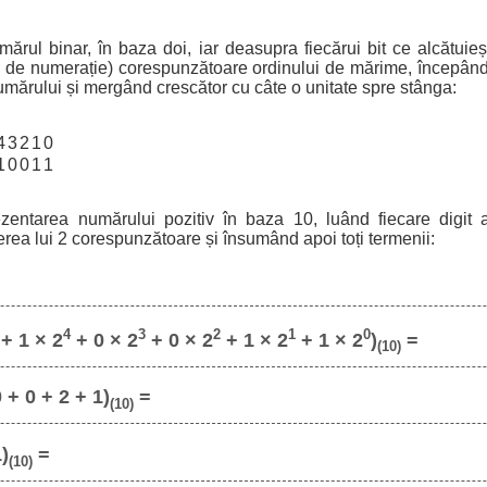
ărul binar, în baza doi, iar deasupra fiecărui bit ce alcătuie
a de numerație) corespunzătoare ordinului de mărime, începând
umărului și mergând crescător cu câte o unitate spre stânga:
4
3
2
1
0
1
0
0
1
1
ezentarea numărului pozitiv în baza 10, luând fiecare digit a
erea lui 2 corespunzătoare și însumând apoi toți termenii:
4
3
2
1
0
+ 1 × 2
+ 0 × 2
+ 0 × 2
+ 1 × 2
+ 1 × 2
)
=
(10)
 + 0 + 2 + 1)
=
(10)
1)
=
(10)