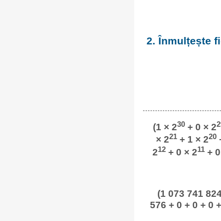
2. Înmulțește 
30
2
(1 × 2
+ 0 × 2
21
20
× 2
+ 1 × 2
+
12
11
2
+ 0 × 2
+ 0
(1 073 741 824
576 + 0 + 0 + 0 +