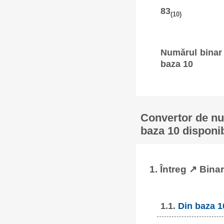
83
(10)
Numărul binar 
baza 10
Convertor de num
baza 10 disponib
1. Întreg ↗ Binar
1.1.
Din baza 1