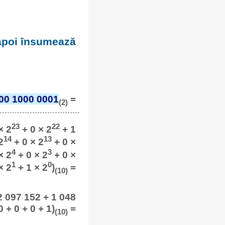
 apoi însumează
00 1000 0001
=
(2)
23
22
× 2
+ 0 × 2
+ 1
14
13
2
+ 0 × 2
+ 0 ×
4
3
× 2
+ 0 × 2
+ 0 ×
1
0
× 2
+ 1 × 2
)
=
(10)
 2 097 152 + 1 048
0 + 0 + 0 + 1)
=
(10)