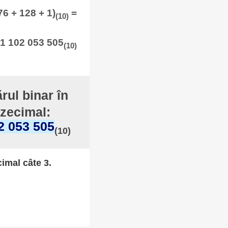
76 + 128 + 1)
=
(10)
1 102 053 505
(10)
rul binar în
 zecimal:
2 053 505
(10)
cimal câte 3.