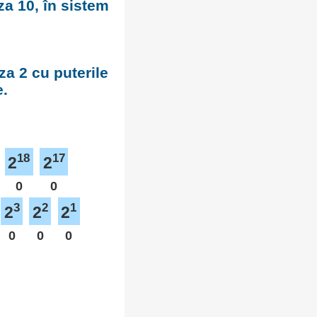
za 10, în sistem
za 2 cu puterile
e.
18
17
2
2
0
0
3
2
1
2
2
2
0
0
0