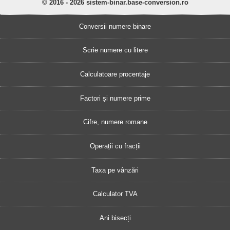
© 2016 - 2026 sistem-binar.base-conversion.ro
Conversii numere binare
Scrie numere cu litere
Calculatoare procentaje
Factori și numere prime
Cifre, numere romane
Operații cu fracții
Taxa pe vânzări
Calculator TVA
Ani bisecți