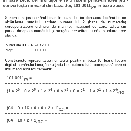
în baza zece, cel mai ușor e să o facem printr-un exemplu -
convertește numărul din baza doi, 101 0011
, în baza zece:
(2)
Scriem mai jos numărul binar, în baza doi, iar deasupra fiecărui bit ce
alcătuiește numărul, scriem puterea lui 2 (baza de numerație)
corespunzătoare ordinului de mărime, începând cu zero, adică din
partea dreaptă a numărului și mergând crescător cu câte o unitate spre
stânga:
puteri ale lui 2:
6
5
4
3
2
1
0
digiți:
1
0
1
0
0
1
1
Construiește reprezentarea numărului pozitiv în baza 10, luând fiecare
digit al numărului binar, înmulțindu-l cu puterea lui 2 corespunzătoare și
însumând apoi toți termenii:
101 0011
=
(2)
6
5
4
3
2
1
0
(1 × 2
+ 0 × 2
+ 1 × 2
+ 0 × 2
+ 0 × 2
+ 1 × 2
+ 1 × 2
)
(10)
=
(64 + 0 + 16 + 0 + 0 + 2 + 1)
=
(10)
(64 + 16 + 2 + 1)
=
(10)