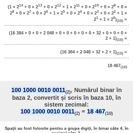
14
13
12
11
10
9
(1 × 2
+ 0 × 2
+ 0 × 2
+ 1 × 2
+ 0 × 2
+ 0 × 2
+ 0 ×
8
7
6
5
4
3
2
2
+ 0 × 2
+ 0 × 2
+ 1 × 2
+ 0 × 2
+ 0 × 2
+ 0 × 2
+ 1 ×
1
0
2
+ 1 × 2
)
=
(10)
(16 384 + 0 + 0 + 2 048 + 0 + 0 + 0 + 0 + 0 + 32 + 0 + 0 + 0 +
2 + 1)
=
(10)
(16 384 + 2 048 + 32 + 2 + 1)
=
(10)
18 467
(10)
100 1000 0010 0011
, Numărul binar în
(2)
baza 2, convertit și scris în baza 10, în
sistem zecimal:
100 1000 0010 0011
=
18 467
(2)
(10)
Spații au fost folosite pentru a grupa digiți, în binar câte 4, în
zecimal câte 3.