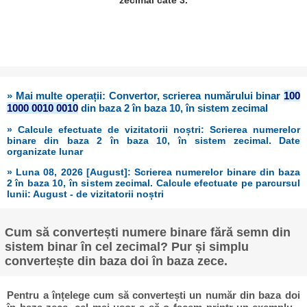
» Mai multe operații: Convertor, scrierea numărului binar
100
1000 0010 0010
din baza 2 în baza 10, în sistem zecimal
» Calcule efectuate de vizitatorii noștri: Scrierea numerelor
binare din baza 2 în baza 10, în sistem zecimal. Date
organizate lunar
» Luna 08, 2026 [August]: Scrierea numerelor binare din baza
2 în baza 10, în sistem zecimal. Calcule efectuate pe parcursul
lunii: August - de vizitatorii noștri
Cum să convertești numere binare fără semn din
sistem binar în cel zecimal? Pur și simplu
convertește din baza doi în baza zece.
Pentru a înțelege cum să convertești un număr din baza doi