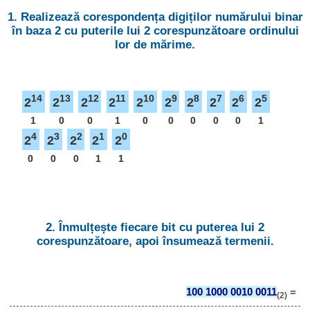
1. Realizează corespondența digiților numărului binar
în baza 2 cu puterile lui 2 corespunzătoare ordinului
lor de mărime.
14
13
12
11
10
9
8
7
6
5
2
2
2
2
2
2
2
2
2
2
1
0
0
1
0
0
0
0
0
1
4
3
2
1
0
2
2
2
2
2
0
0
0
1
1
2. Înmulțește fiecare bit cu puterea lui 2
corespunzătoare, apoi însumează termenii.
100 1000 0010 0011
=
(2)