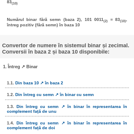
83
(10)
Numărul binar fără semn (baza 2), 101 0011
= 83
,
(2)
(10)
întreg pozitiv (fără semn) în baza 10
Convertor de numere în sistemul binar și zecimal.
Conversii în baza 2 și baza 10 disponibile:
1. Întreg ↗ Binar
1.1.
Din baza 10 ↗ în baza 2
1.2.
Din întreg cu semn ↗ în binar cu semn
1.3.
Din întreg cu semn ↗ în binar în representarea în
complement față de unu
1.4.
Din întreg cu semn ↗ în binar în representarea în
complement față de doi