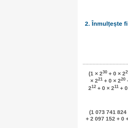
2. Înmulțește 
30
2
(1 × 2
+ 0 × 2
21
20
× 2
+ 0 × 2
+
12
11
2
+ 0 × 2
+ 0
(1 073 741 824 
+ 2 097 152 + 0 +