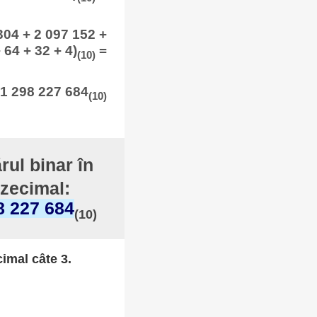
304 + 2 097 152 +
 64 + 32 + 4)
=
(10)
1 298 227 684
(10)
rul binar în
 zecimal:
8 227 684
(10)
cimal câte 3.