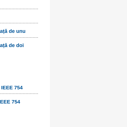
față de unu
ață de doi
, IEEE 754
 IEEE 754