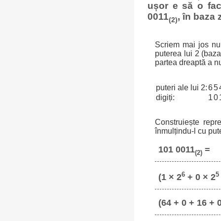
ușor e să o fa
0011
, în baza 
(2)
Scriem mai jos num
puterea lui 2 (baz
partea dreaptă a n
puteri ale lui 2:
6
5
digiți:
1
0
Construiește repr
înmulțindu-l cu put
101 0011
=
(2)
6
5
(1 × 2
+ 0 × 2
(64 + 0 + 16 + 0