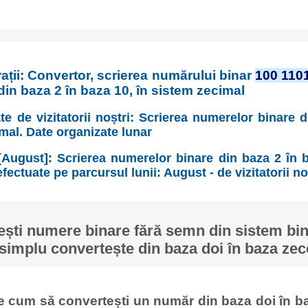
ații: Convertor, scrierea numărului binar
100 110
in baza 2 în baza 10, în sistem zecimal
te de vizitatorii noștri: Scrierea numerelor binare 
imal. Date organizate lunar
[August]: Scrierea numerelor binare din baza 2 în b
fectuate pe parcursul lunii: August - de vizitatorii no
ști numere binare fără semn din sistem bina
simplu convertește din baza doi în baza zec
ge cum să convertești un număr din baza doi în ba