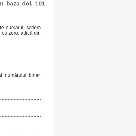
n baza doi, 101
ște numărul, scriem
 cu zero, adică din
l numărului binar,