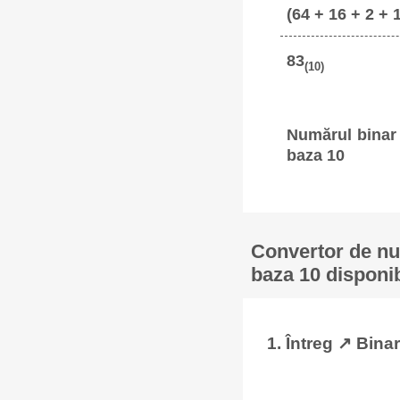
(64 + 16 + 2 + 
83
(10)
Numărul binar 
baza 10
Convertor de num
baza 10 disponib
1. Întreg ↗ Binar