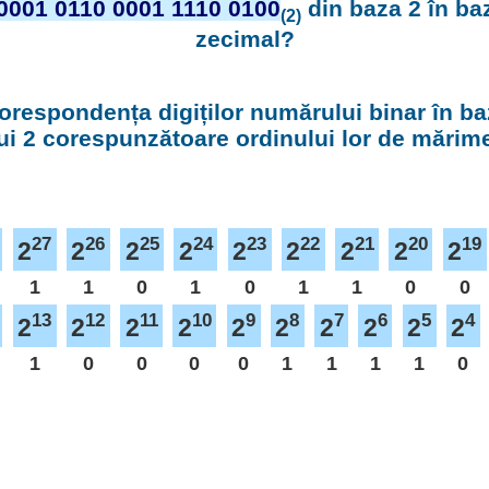
0001 0110 0001 1110 0100
din baza 2 în ba
(2)
zecimal?
orespondența digiților numărului binar în ba
ui 2 corespunzătoare ordinului lor de mărim
27
26
25
24
23
22
21
20
19
2
2
2
2
2
2
2
2
2
1
1
0
1
0
1
1
0
0
13
12
11
10
9
8
7
6
5
4
2
2
2
2
2
2
2
2
2
2
1
0
0
0
0
1
1
1
1
0