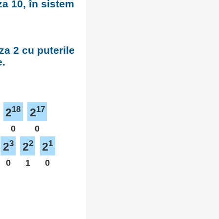
za 10, în sistem
za 2 cu puterile
e.
18
17
2
2
0
0
3
2
1
2
2
2
0
1
0