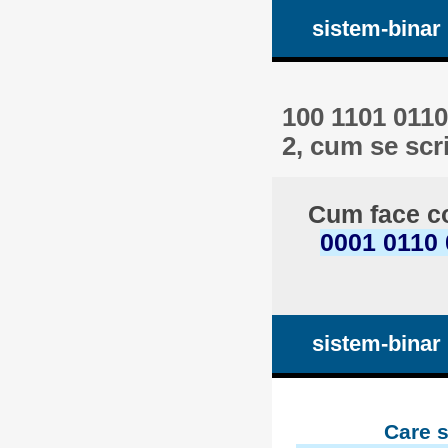
sistem-binar
100 1101 0110
2, cum se scr
Cum face co
0001 0110 
sistem-binar
Care s