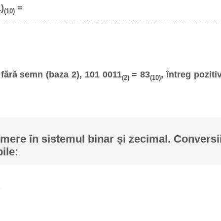
1)
=
(10)
fără semn (baza 2), 101 0011
= 83
, întreg poziti
(2)
(10)
ere în sistemul binar și zecimal. Conversii
ile: