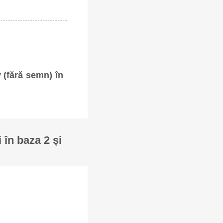
v (fără semn) în
 în baza 2 și