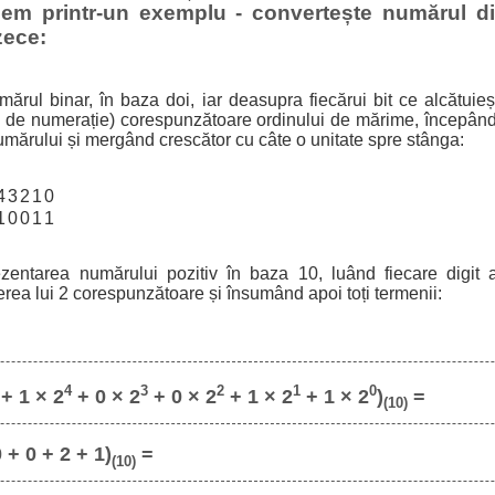
cem printr-un exemplu - convertește numărul di
zece:
ărul binar, în baza doi, iar deasupra fiecărui bit ce alcătuie
a de numerație) corespunzătoare ordinului de mărime, începând
umărului și mergând crescător cu câte o unitate spre stânga:
4
3
2
1
0
1
0
0
1
1
ezentarea numărului pozitiv în baza 10, luând fiecare digit a
erea lui 2 corespunzătoare și însumând apoi toți termenii:
4
3
2
1
0
+ 1 × 2
+ 0 × 2
+ 0 × 2
+ 1 × 2
+ 1 × 2
)
=
(10)
 + 0 + 2 + 1)
=
(10)