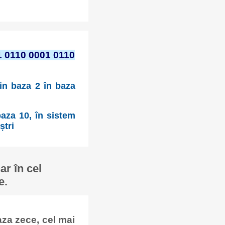
1 0110 0001 0110
din baza 2 în baza
aza 10, în sistem
ștri
r în cel
e.
za zece, cel mai