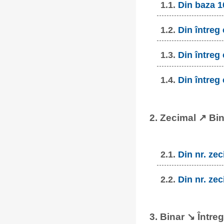
1.1.
Din baza 1
1.2.
Din întreg
1.3.
Din întreg
1.4.
Din întreg
2. Zecimal ↗ Bi
2.1.
Din nr. zec
2.2.
Din nr. zec
3. Binar ↘ Întreg