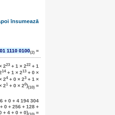
 apoi însumează
01 1110 0100
=
(2)
23
22
× 2
+ 1 × 2
+ 1
14
13
2
+ 1 × 2
+ 0 ×
4
3
× 2
+ 0 × 2
+ 1 ×
1
0
× 2
+ 0 × 2
)
=
(10)
6 + 0 + 4 194 304
 + 0 + 256 + 128 +
0 + 4 + 0 + 0)
=
(10)