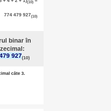
 + 4 + 2 + 1)
=
(10)
774 479 927
(10)
ul binar în
 zecimal:
479 927
(10)
cimal câte 3.