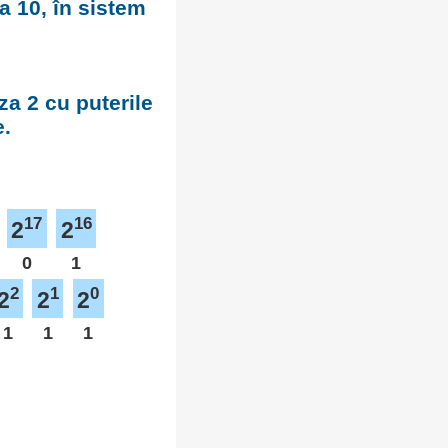
a 10, în sistem
za 2 cu puterile
e.
17
16
2
2
0
1
2
1
0
2
2
2
1
1
1