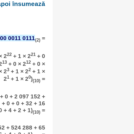
 apoi însumează
00 0011 0111
=
(2)
22
21
× 2
+ 1 × 2
+ 0
13
12
2
+ 0 × 2
+ 0 ×
3
2
× 2
+ 1 × 2
+ 1 ×
1
0
2
+ 1 × 2
)
=
(10)
+ 0 + 2 097 152 +
 + 0 + 0 + 32 + 16
0 + 4 + 2 + 1)
=
(10)
52 + 524 288 + 65