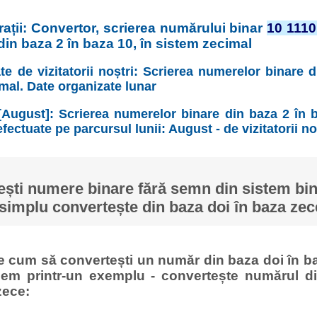
ații: Convertor, scrierea numărului binar
10 1110
in baza 2 în baza 10, în sistem zecimal
te de vizitatorii noștri: Scrierea numerelor binare 
imal. Date organizate lunar
[August]: Scrierea numerelor binare din baza 2 în b
fectuate pe parcursul lunii: August - de vizitatorii no
ști numere binare fără semn din sistem bina
simplu convertește din baza doi în baza zec
ge cum să convertești un număr din baza doi în ba
cem printr-un exemplu - convertește numărul di
zece: