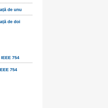
față de unu
ață de doi
, IEEE 754
 IEEE 754