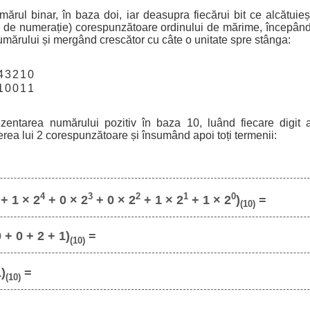
ărul binar, în baza doi, iar deasupra fiecărui bit ce alcătuie
a de numerație) corespunzătoare ordinului de mărime, începând
umărului și mergând crescător cu câte o unitate spre stânga:
4
3
2
1
0
1
0
0
1
1
ezentarea numărului pozitiv în baza 10, luând fiecare digit a
erea lui 2 corespunzătoare și însumând apoi toți termenii:
4
3
2
1
0
+ 1 × 2
+ 0 × 2
+ 0 × 2
+ 1 × 2
+ 1 × 2
)
=
(10)
 + 0 + 2 + 1)
=
(10)
1)
=
(10)