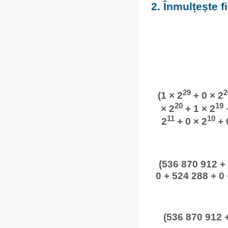
2. Înmulțește 
29
2
(1 × 2
+ 0 × 2
20
19
× 2
+ 1 × 2
+
11
10
2
+ 0 × 2
+ 
(536 870 912 + 
0 + 524 288 + 0 
(536 870 912 