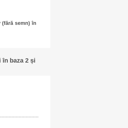
v (fără semn) în
 în baza 2 și