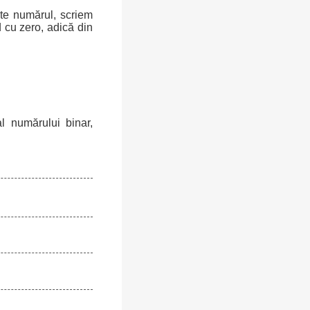
ște numărul, scriem
 cu zero, adică din
l numărului binar,