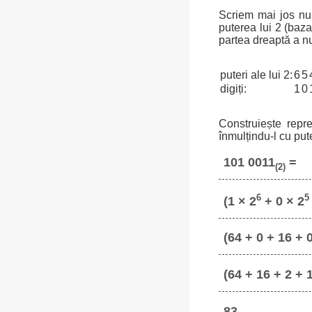
Scriem mai jos num
puterea lui 2 (baz
partea dreaptă a n
puteri ale lui 2:
6
5
digiți:
1
0
Construiește repr
înmulțindu-l cu put
101 0011
=
(2)
6
5
(1 × 2
+ 0 × 2
(64 + 0 + 16 + 0
(64 + 16 + 2 + 
83