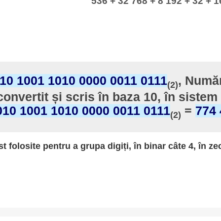
536 + 32 768 + 8 192 + 32 + 16
010 1001 1010 0000 0011 0111
, Număr
(2)
convertit și scris în baza 10, în sistem
010 1001 1010 0000 0011 0111
=
774 
(2)
st folosite pentru a grupa digiți, în binar câte 4, în ze