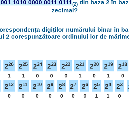
1001 1010 0000 0011 0111
din baza 2 în baz
(2)
zecimal?
orespondența digiților numărului binar în ba
ui 2 corespunzătoare ordinului lor de mărim
26
25
24
23
22
21
20
19
18
2
2
2
2
2
2
2
2
2
1
1
0
0
0
1
0
1
0
12
11
10
9
8
7
6
5
4
3
2
2
2
2
2
2
2
2
2
2
0
0
0
0
0
0
0
1
1
0