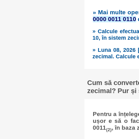
» Mai multe oper
0000 0011 0110
d
» Calcule efectua
10, în sistem zec
» Luna 08, 2026 
zecimal. Calcule e
Cum să converte
zecimal? Pur și 
Pentru a înțele
ușor e să o fa
0011
, în baza 
(2)