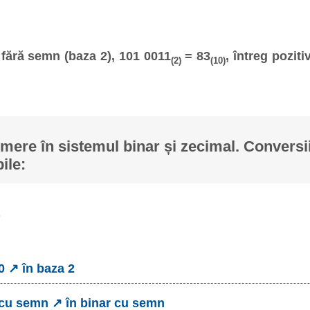
fără semn (baza 2), 101 0011
= 83
, întreg poziti
(2)
(10)
ere în sistemul binar și zecimal. Conversii
ile:
0 ↗ în baza 2
 cu semn ↗ în binar cu semn