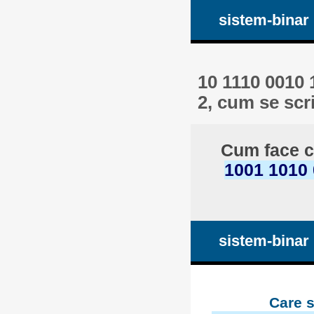
sistem-binar
10 1110 0010 
2, cum se scr
Cum face c
1001 1010 
sistem-binar
Care s