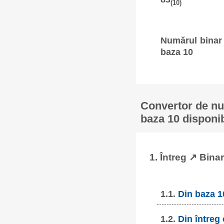
(10)
Numărul binar 
baza 10
Convertor de num
baza 10 disponib
1. Întreg ↗ Binar
1.1.
Din baza 1
1.2.
Din întreg