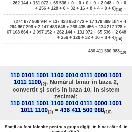
+ 262 144 + 131 072 + 65 536 + 0 + 0 + 0 + 0 + 2 048 + 0 + 0
+ 256 + 128 + 0 + 32 + 16 + 8 + 4 + 0 + 0)
=
(10)
(274 877 906 944 + 137 438 953 472 + 17 179 869 184 + 4
294 967 296 + 2 147 483 648 + 268 435 456 + 134 217 728 +
67 108 864 + 2 097 152 + 262 144 + 131 072 + 65 536 + 2 048
+ 256 + 128 + 32 + 16 + 8 + 4)
=
(10)
436 411 500 988
(10)
110 0101 1001 1100 0010 0111 0000 1001
1011 1100
, Numărul binar în baza 2,
(2)
convertit și scris în baza 10, în sistem
zecimal:
110 0101 1001 1100 0010 0111 0000 1001
1011 1100
=
436 411 500 988
(2)
(10)
Spații au fost folosite pentru a grupa digiți, în binar câte 4, în
zecimal câte 3.