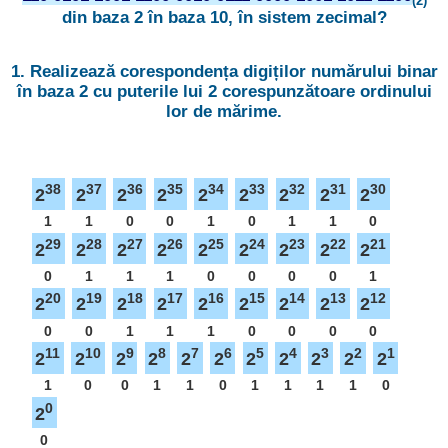
(2)
din baza 2 în baza 10, în sistem zecimal?
1. Realizează corespondența digiților numărului binar
în baza 2 cu puterile lui 2 corespunzătoare ordinului
lor de mărime.
38
37
36
35
34
33
32
31
30
2
2
2
2
2
2
2
2
2
1
1
0
0
1
0
1
1
0
29
28
27
26
25
24
23
22
21
2
2
2
2
2
2
2
2
2
0
1
1
1
0
0
0
0
1
20
19
18
17
16
15
14
13
12
2
2
2
2
2
2
2
2
2
0
0
1
1
1
0
0
0
0
11
10
9
8
7
6
5
4
3
2
1
2
2
2
2
2
2
2
2
2
2
2
1
0
0
1
1
0
1
1
1
1
0
0
2
0