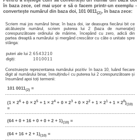
în baza zece, cel mai ușor e să o facem printr-un exemplu -
convertește numărul din baza doi, 101 0011
, în baza zece:
(2)
Scriem mai jos numărul binar, în baza doi, iar deasupra fiecărui bit ce
alcătuiește numărul, scriem puterea lui 2 (baza de numerație)
corespunzătoare ordinului de mărime, începând cu zero, adică din
partea dreaptă a numărului și mergând crescător cu câte o unitate spre
stânga:
puteri ale lui 2:
6
5
4
3
2
1
0
digiți:
1
0
1
0
0
1
1
Construiește reprezentarea numărului pozitiv în baza 10, luând fiecare
digit al numărului binar, înmulțindu-l cu puterea lui 2 corespunzătoare și
însumând apoi toți termenii:
101 0011
=
(2)
6
5
4
3
2
1
0
(1 × 2
+ 0 × 2
+ 1 × 2
+ 0 × 2
+ 0 × 2
+ 1 × 2
+ 1 × 2
)
(10)
=
(64 + 0 + 16 + 0 + 0 + 2 + 1)
=
(10)
(64 + 16 + 2 + 1)
=
(10)