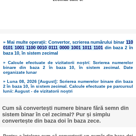
» Mai multe operații: Convertor, scrierea numărului binar
110
0101 1001 1100 0010 0111 0000 1001 1011 1101
din baza 2 în
baza 10, în sistem zecimal
» Calcule efectuate de vizitatorii noștri: Scrierea numerelor
binare din baza 2 în baza 10, în sistem zecimal. Date
organizate lunar
» Luna 08, 2026 [August]: Scrierea numerelor binare din baza
2 în baza 10, în sistem zecimal. Calcule efectuate pe parcursul
lunii: August - de vizitatorii noștri
Cum să convertești numere binare fără semn din
sistem binar în cel zecimal? Pur și simplu
convertește din baza doi în baza zece.
Pentru a înțelege cum să convertești un număr din baza doi