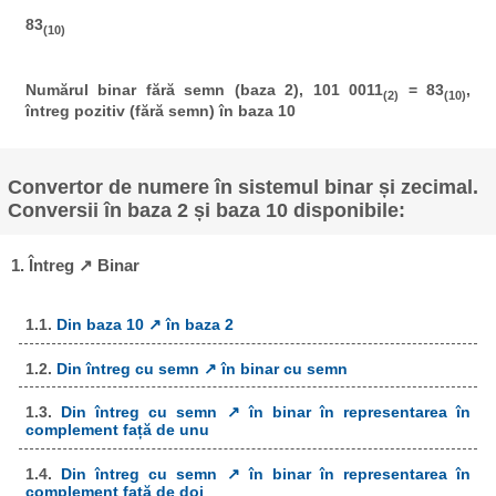
83
(10)
Numărul binar fără semn (baza 2), 101 0011
= 83
,
(2)
(10)
întreg pozitiv (fără semn) în baza 10
Convertor de numere în sistemul binar și zecimal.
Conversii în baza 2 și baza 10 disponibile:
1. Întreg ↗ Binar
1.1.
Din baza 10 ↗ în baza 2
1.2.
Din întreg cu semn ↗ în binar cu semn
1.3.
Din întreg cu semn ↗ în binar în representarea în
complement față de unu
1.4.
Din întreg cu semn ↗ în binar în representarea în
complement față de doi