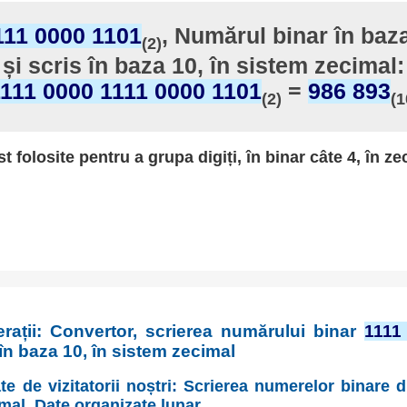
111 0000 1101
, Numărul binar în baza
(2)
și scris în baza 10, în sistem zecimal:
111 0000 1111 0000 1101
=
986 893
(2)
(1
st folosite pentru a grupa digiți, în binar câte 4, în ze
rații: Convertor, scrierea numărului binar
1111
în baza 10, în sistem zecimal
te de vizitatorii noștri: Scrierea numerelor binare 
imal. Date organizate lunar