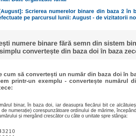
[August]: Scrierea numerelor binare din baza 2 în b
fectuate pe parcursul lunii: August - de vizitatorii no
ști numere binare fără semn din sistem bina
simplu convertește din baza doi în baza zec
ge cum să convertești un număr din baza doi în ba
cem printr-un exemplu - convertește numărul di
zece:
ărul binar, în baza doi, iar deasupra fiecărui bit ce alcătuie
a de numerație) corespunzătoare ordinului de mărime, începând
umărului și mergând crescător cu câte o unitate spre stânga:
4
3
2
1
0