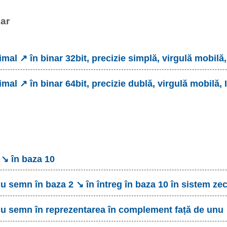
nar
imal ↗ în binar 32bit, precizie simplă, virgulă mobilă
imal ↗ în binar 64bit, precizie dublă, virgulă mobilă,
 ↘ în baza 10
cu semn în baza 2 ↘ în întreg în baza 10 în sistem ze
cu semn în reprezentarea în complement față de unu 