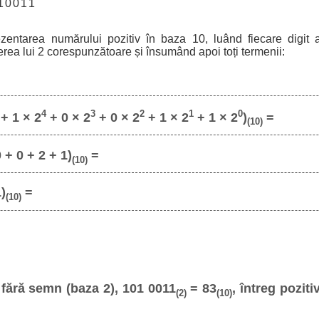
1
0
0
1
1
ezentarea numărului pozitiv în baza 10, luând fiecare digit a
erea lui 2 corespunzătoare și însumând apoi toți termenii:
4
3
2
1
0
+ 1 × 2
+ 0 × 2
+ 0 × 2
+ 1 × 2
+ 1 × 2
)
=
(10)
 + 0 + 2 + 1)
=
(10)
1)
=
(10)
fără semn (baza 2), 101 0011
= 83
, întreg poziti
(2)
(10)