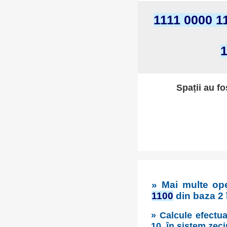
1111 0000 1
1
Spații au fo
» Mai multe ope
1100
din baza 2 
» Calcule efectua
10, în sistem zec