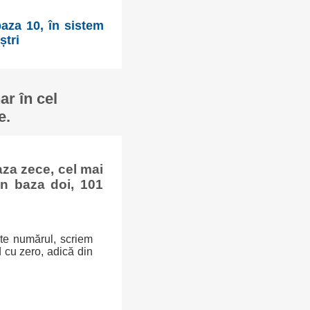
aza 10, în sistem
ștri
r în cel
e.
za zece, cel mai
n baza doi, 101
ște numărul, scriem
 cu zero, adică din