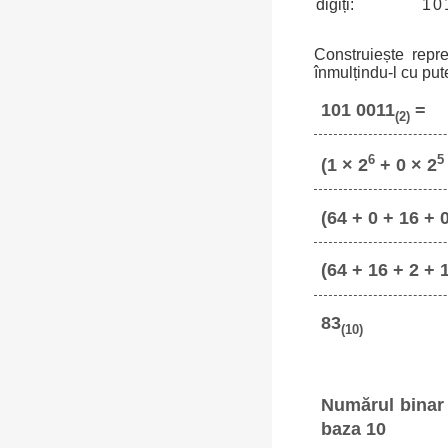
digiți:
1
0
Construiește repr
înmulțindu-l cu put
101 0011
=
(2)
6
5
(1 × 2
+ 0 × 2
(64 + 0 + 16 + 0
(64 + 16 + 2 + 
83
(10)
Numărul binar 
baza 10