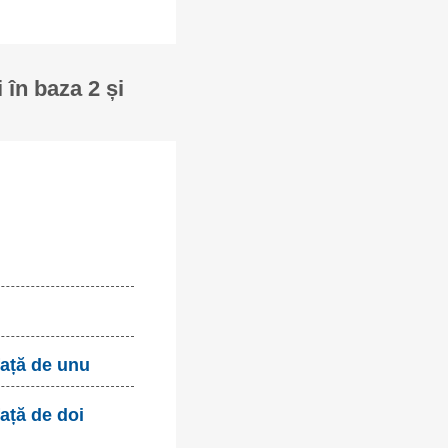
 în baza 2 și
față de unu
ață de doi