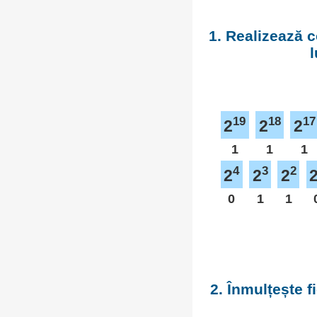
1. Realizează c
l
19
18
17
2
2
2
1
1
1
4
3
2
2
2
2
0
1
1
2. Înmulțește 