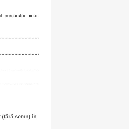
l numărului binar,
v (fără semn) în