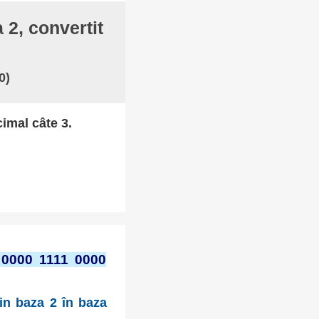
 2, convertit
0)
cimal câte 3.
 0000 1111 0000
din baza 2 în baza