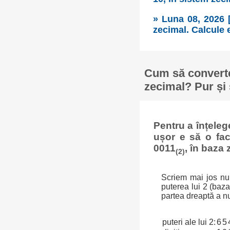
» Luna 08, 2026 
zecimal. Calcule e
Cum să converte
zecimal? Pur și 
Pentru a înțele
ușor e să o fa
0011
, în baza 
(2)
Scriem mai jos num
puterea lui 2 (baz
partea dreaptă a n
puteri ale lui 2:
6
5