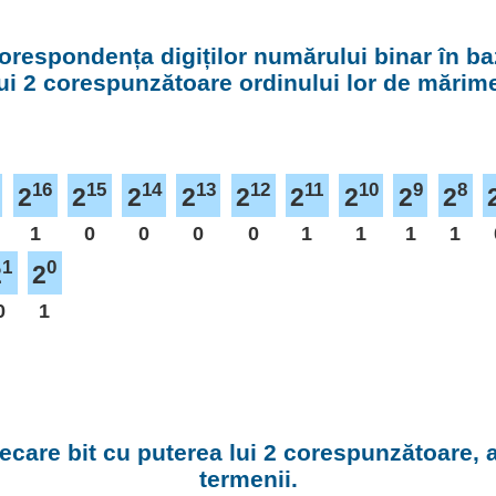
orespondența digiților numărului binar în ba
ui 2 corespunzătoare ordinului lor de mărim
16
15
14
13
12
11
10
9
8
2
2
2
2
2
2
2
2
2
1
0
0
0
0
1
1
1
1
1
0
2
2
0
1
fiecare bit cu puterea lui 2 corespunzătoare,
termenii.