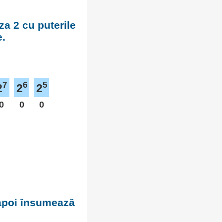
za 2 cu puterile
e.
7
6
5
2
2
2
0
0
0
 apoi însumează