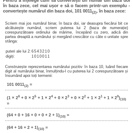
Pentru a înțelege cum să convertești un număr din baza doi
în baza zece, cel mai ușor e să o facem printr-un exemplu -
convertește numărul din baza doi, 101 0011
, în baza zece:
(2)
Scriem mai jos numărul binar, în baza doi, iar deasupra fiecărui bit ce
alcătuiește numărul, scriem puterea lui 2 (baza de numerație)
corespunzătoare ordinului de mărime, începând cu zero, adică din
partea dreaptă a numărului și mergând crescător cu câte o unitate spre
stânga:
puteri ale lui 2:
6
5
4
3
2
1
0
digiți:
1
0
1
0
0
1
1
Construiește reprezentarea numărului pozitiv în baza 10, luând fiecare
digit al numărului binar, înmulțindu-l cu puterea lui 2 corespunzătoare și
însumând apoi toți termenii:
101 0011
=
(2)
6
5
4
3
2
1
0
(1 × 2
+ 0 × 2
+ 1 × 2
+ 0 × 2
+ 0 × 2
+ 1 × 2
+ 1 × 2
)
(10)
=
(64 + 0 + 16 + 0 + 0 + 2 + 1)
=
(10)
(64 + 16 + 2 + 1)
=
(10)