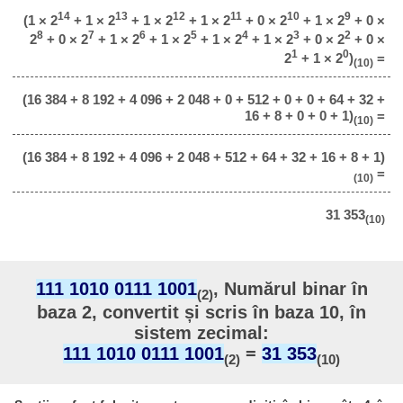
14
13
12
11
10
9
(1 × 2
+ 1 × 2
+ 1 × 2
+ 1 × 2
+ 0 × 2
+ 1 × 2
+ 0 ×
8
7
6
5
4
3
2
2
+ 0 × 2
+ 1 × 2
+ 1 × 2
+ 1 × 2
+ 1 × 2
+ 0 × 2
+ 0 ×
1
0
2
+ 1 × 2
)
=
(10)
(16 384 + 8 192 + 4 096 + 2 048 + 0 + 512 + 0 + 0 + 64 + 32 +
16 + 8 + 0 + 0 + 1)
=
(10)
(16 384 + 8 192 + 4 096 + 2 048 + 512 + 64 + 32 + 16 + 8 + 1)
=
(10)
31 353
(10)
111 1010 0111 1001
, Numărul binar în
(2)
baza 2, convertit și scris în baza 10, în
sistem zecimal:
111 1010 0111 1001
=
31 353
(2)
(10)