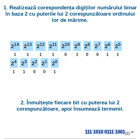
1. Realizează corespondența digiților numărului binar
în baza 2 cu puterile lui 2 corespunzătoare ordinului
lor de mărime.
14
13
12
11
10
9
8
7
6
5
2
2
2
2
2
2
2
2
2
2
1
1
1
1
0
1
0
0
1
1
4
3
2
1
0
2
2
2
2
2
1
1
0
0
1
2. Înmulțește fiecare bit cu puterea lui 2
corespunzătoare, apoi însumează termenii.
111 1010 0111 1001
=
(2)