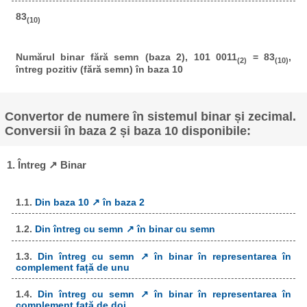
83
(10)
Numărul binar fără semn (baza 2), 101 0011
= 83
,
(2)
(10)
întreg pozitiv (fără semn) în baza 10
Convertor de numere în sistemul binar și zecimal.
Conversii în baza 2 și baza 10 disponibile:
1. Întreg ↗ Binar
1.1.
Din baza 10 ↗ în baza 2
1.2.
Din întreg cu semn ↗ în binar cu semn
1.3.
Din întreg cu semn ↗ în binar în representarea în
complement față de unu
1.4.
Din întreg cu semn ↗ în binar în representarea în
complement față de doi