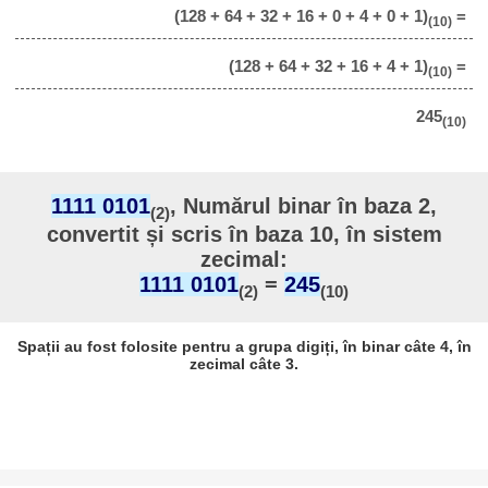
(128 + 64 + 32 + 16 + 0 + 4 + 0 + 1)
=
(10)
(128 + 64 + 32 + 16 + 4 + 1)
=
(10)
245
(10)
1111 0101
, Numărul binar în baza 2,
(2)
convertit și scris în baza 10, în sistem
zecimal:
1111 0101
=
245
(2)
(10)
Spații au fost folosite pentru a grupa digiți, în binar câte 4, în
zecimal câte 3.