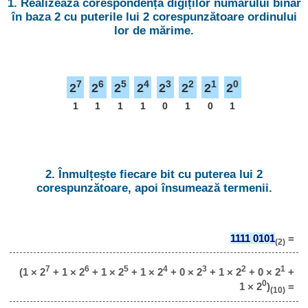
1. Realizează corespondența digiților numărului binar
în baza 2 cu puterile lui 2 corespunzătoare ordinului
lor de mărime.
7
6
5
4
3
2
1
0
2
2
2
2
2
2
2
2
1
1
1
1
0
1
0
1
2. Înmulțește fiecare bit cu puterea lui 2
corespunzătoare, apoi însumează termenii.
1111 0101
=
(2)
7
6
5
4
3
2
1
(1 × 2
+ 1 × 2
+ 1 × 2
+ 1 × 2
+ 0 × 2
+ 1 × 2
+ 0 × 2
+
0
1 × 2
)
=
(10)