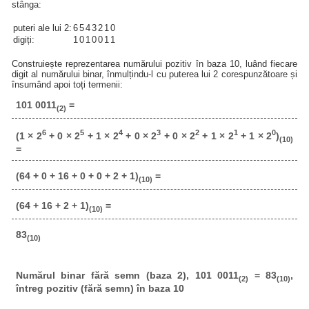
stânga:
puteri ale lui 2:
6
5
4
3
2
1
0
digiți:
1
0
1
0
0
1
1
Construiește reprezentarea numărului pozitiv în baza 10, luând fiecare
digit al numărului binar, înmulțindu-l cu puterea lui 2 corespunzătoare și
însumând apoi toți termenii:
101 0011
=
(2)
6
5
4
3
2
1
0
(1 × 2
+ 0 × 2
+ 1 × 2
+ 0 × 2
+ 0 × 2
+ 1 × 2
+ 1 × 2
)
(10)
=
(64 + 0 + 16 + 0 + 0 + 2 + 1)
=
(10)
(64 + 16 + 2 + 1)
=
(10)
83
(10)
Numărul binar fără semn (baza 2), 101 0011
= 83
,
(2)
(10)
întreg pozitiv (fără semn) în baza 10