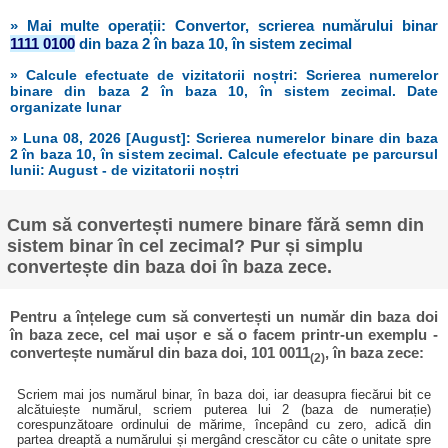
» Mai multe operații: Convertor, scrierea numărului binar
1111 0100
din baza 2 în baza 10, în sistem zecimal
» Calcule efectuate de vizitatorii noștri: Scrierea numerelor
binare din baza 2 în baza 10, în sistem zecimal. Date
organizate lunar
» Luna 08, 2026 [August]: Scrierea numerelor binare din baza
2 în baza 10, în sistem zecimal. Calcule efectuate pe parcursul
lunii: August - de vizitatorii noștri
Cum să convertești numere binare fără semn din
sistem binar în cel zecimal? Pur și simplu
convertește din baza doi în baza zece.
Pentru a înțelege cum să convertești un număr din baza doi
în baza zece, cel mai ușor e să o facem printr-un exemplu -
convertește numărul din baza doi, 101 0011
, în baza zece:
(2)
Scriem mai jos numărul binar, în baza doi, iar deasupra fiecărui bit ce
alcătuiește numărul, scriem puterea lui 2 (baza de numerație)
corespunzătoare ordinului de mărime, începând cu zero, adică din
partea dreaptă a numărului și mergând crescător cu câte o unitate spre