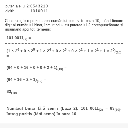
puteri ale lui 2:
6
5
4
3
2
1
0
digiți:
1
0
1
0
0
1
1
Construiește reprezentarea numărului pozitiv în baza 10, luând fiecare
digit al numărului binar, înmulțindu-l cu puterea lui 2 corespunzătoare și
însumând apoi toți termenii:
101 0011
=
(2)
6
5
4
3
2
1
0
(1 × 2
+ 0 × 2
+ 1 × 2
+ 0 × 2
+ 0 × 2
+ 1 × 2
+ 1 × 2
)
(10)
=
(64 + 0 + 16 + 0 + 0 + 2 + 1)
=
(10)
(64 + 16 + 2 + 1)
=
(10)
83
(10)
Numărul binar fără semn (baza 2), 101 0011
= 83
,
(2)
(10)
întreg pozitiv (fără semn) în baza 10