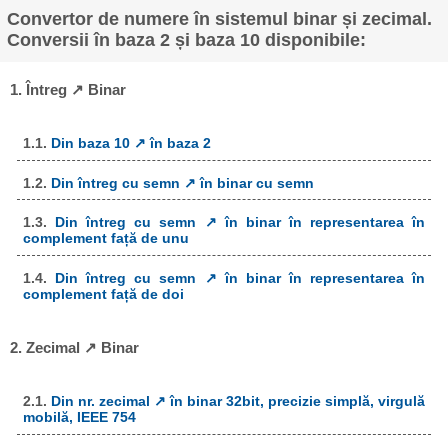
Convertor de numere în sistemul binar și zecimal.
Conversii în baza 2 și baza 10 disponibile:
1. Întreg ↗ Binar
1.1.
Din baza 10 ↗ în baza 2
1.2.
Din întreg cu semn ↗ în binar cu semn
1.3.
Din întreg cu semn ↗ în binar în representarea în
complement față de unu
1.4.
Din întreg cu semn ↗ în binar în representarea în
complement față de doi
2. Zecimal ↗ Binar
2.1.
Din nr. zecimal ↗ în binar 32bit, precizie simplă, virgulă
mobilă, IEEE 754