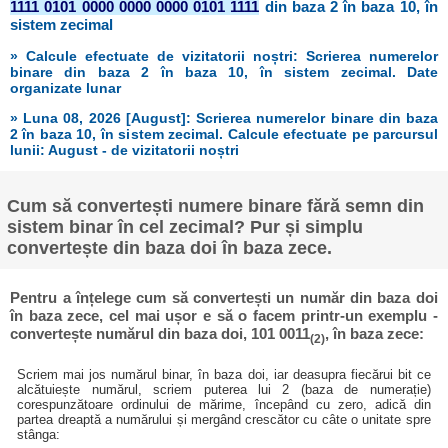
1111 0101 0000 0000 0000 0101 1111
din baza 2 în baza 10, în
sistem zecimal
» Calcule efectuate de vizitatorii noștri: Scrierea numerelor
binare din baza 2 în baza 10, în sistem zecimal. Date
organizate lunar
» Luna 08, 2026 [August]: Scrierea numerelor binare din baza
2 în baza 10, în sistem zecimal. Calcule efectuate pe parcursul
lunii: August - de vizitatorii noștri
Cum să convertești numere binare fără semn din
sistem binar în cel zecimal? Pur și simplu
convertește din baza doi în baza zece.
Pentru a înțelege cum să convertești un număr din baza doi
în baza zece, cel mai ușor e să o facem printr-un exemplu -
convertește numărul din baza doi, 101 0011
, în baza zece:
(2)
Scriem mai jos numărul binar, în baza doi, iar deasupra fiecărui bit ce
alcătuiește numărul, scriem puterea lui 2 (baza de numerație)
corespunzătoare ordinului de mărime, începând cu zero, adică din
partea dreaptă a numărului și mergând crescător cu câte o unitate spre
stânga: