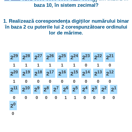
(2)
baza 10, în sistem zecimal?
1. Realizează corespondența digiților numărului binar
în baza 2 cu puterile lui 2 corespunzătoare ordinului
lor de mărime.
29
28
27
26
25
24
23
22
21
2
2
2
2
2
2
2
2
2
1
1
1
1
1
1
0
1
0
20
19
18
17
16
15
14
13
12
2
2
2
2
2
2
2
2
2
1
0
0
0
0
0
0
0
0
11
10
9
8
7
6
5
4
3
2
1
2
2
2
2
2
2
2
2
2
2
2
0
0
0
0
0
1
1
0
0
0
0
0
2
0