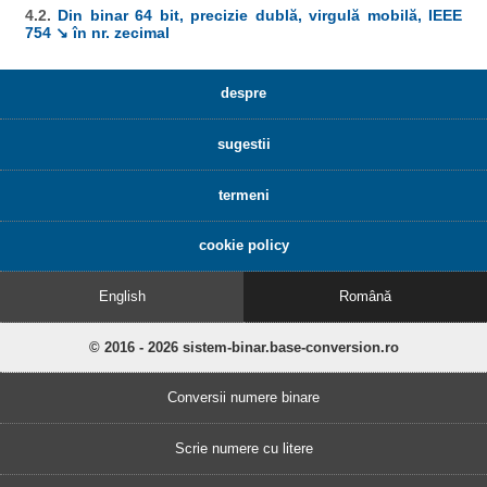
4.2.
Din binar 64 bit, precizie dublă, virgulă mobilă, IEEE
754 ↘ în nr. zecimal
despre
sugestii
termeni
cookie policy
English
Română
© 2016 - 2026 sistem-binar.base-conversion.ro
Conversii numere binare
Scrie numere cu litere