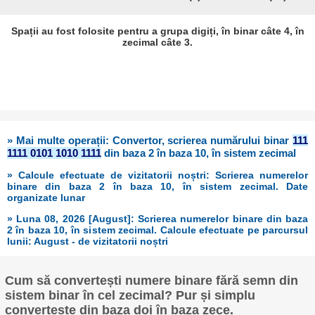
Spații au fost folosite pentru a grupa digiți, în binar câte 4, în
zecimal câte 3.
» Mai multe operații: Convertor, scrierea numărului binar
111
1111 0101 1010 1111
din baza 2 în baza 10, în sistem zecimal
» Calcule efectuate de vizitatorii noștri: Scrierea numerelor
binare din baza 2 în baza 10, în sistem zecimal. Date
organizate lunar
» Luna 08, 2026 [August]: Scrierea numerelor binare din baza
2 în baza 10, în sistem zecimal. Calcule efectuate pe parcursul
lunii: August - de vizitatorii noștri
Cum să convertești numere binare fără semn din
sistem binar în cel zecimal? Pur și simplu
convertește din baza doi în baza zece.