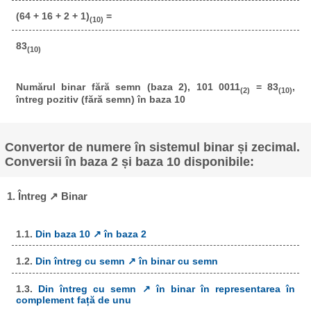
(64 + 16 + 2 + 1)
=
(10)
83
(10)
Numărul binar fără semn (baza 2), 101 0011
= 83
,
(2)
(10)
întreg pozitiv (fără semn) în baza 10
Convertor de numere în sistemul binar și zecimal.
Conversii în baza 2 și baza 10 disponibile:
1. Întreg ↗ Binar
1.1.
Din baza 10 ↗ în baza 2
1.2.
Din întreg cu semn ↗ în binar cu semn
1.3.
Din întreg cu semn ↗ în binar în representarea în
complement față de unu