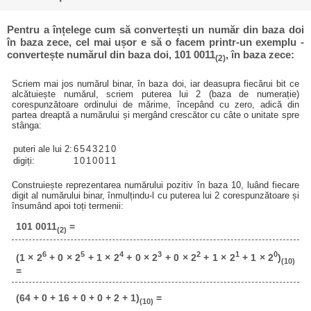
Pentru a înțelege cum să convertești un număr din baza doi
în baza zece, cel mai ușor e să o facem printr-un exemplu -
convertește numărul din baza doi, 101 0011
, în baza zece:
(2)
Scriem mai jos numărul binar, în baza doi, iar deasupra fiecărui bit ce
alcătuiește numărul, scriem puterea lui 2 (baza de numerație)
corespunzătoare ordinului de mărime, începând cu zero, adică din
partea dreaptă a numărului și mergând crescător cu câte o unitate spre
stânga:
puteri ale lui 2:
6
5
4
3
2
1
0
digiți:
1
0
1
0
0
1
1
Construiește reprezentarea numărului pozitiv în baza 10, luând fiecare
digit al numărului binar, înmulțindu-l cu puterea lui 2 corespunzătoare și
însumând apoi toți termenii:
101 0011
=
(2)
6
5
4
3
2
1
0
(1 × 2
+ 0 × 2
+ 1 × 2
+ 0 × 2
+ 0 × 2
+ 1 × 2
+ 1 × 2
)
(10)
=
(64 + 0 + 16 + 0 + 0 + 2 + 1)
=
(10)