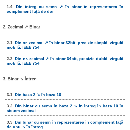
1.4.
Din întreg cu semn ↗ în binar în representarea în
complement față de doi
2. Zecimal ↗ Binar
2.1.
Din nr. zecimal ↗ în binar 32bit, precizie simplă, virgulă
mobilă, IEEE 754
2.2.
Din nr. zecimal ↗ în binar 64bit, precizie dublă, virgulă
mobilă, IEEE 754
3. Binar ↘ Întreg
3.1.
Din baza 2 ↘ în baza 10
3.2.
Din binar cu semn în baza 2 ↘ în întreg în baza 10 în
sistem zecimal
3.3.
Din binar cu semn în reprezentarea în complement față
de unu ↘ în întreg