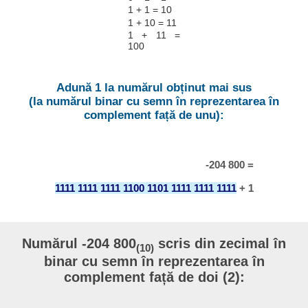
1 + 1 = 10
1 + 10 = 11
1 + 11 =
100
Adună 1 la numărul obținut mai sus
(la numărul binar cu semn în reprezentarea în
complement față de unu):
-204 800 =
1111 1111 1111 1100 1101 1111 1111 1111
+ 1
Numărul -204 800
scris din zecimal în
(10)
binar cu semn în reprezentarea în
complement față de doi (2):