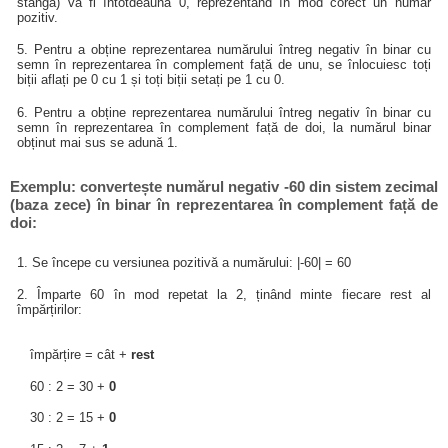
stânga) va fi întotdeauna 0, reprezentând în mod corect un număr
pozitiv.
5. Pentru a obține reprezentarea numărului întreg negativ în binar cu
semn în reprezentarea în complement față de unu, se înlocuiesc toți
biții aflați pe 0 cu 1 și toți biții setați pe 1 cu 0.
6. Pentru a obține reprezentarea numărului întreg negativ în binar cu
semn în reprezentarea în complement față de doi, la numărul binar
obținut mai sus se adună 1.
Exemplu: convertește numărul negativ -60 din sistem zecimal
(baza zece) în binar în reprezentarea în complement față de
doi:
1. Se începe cu versiunea pozitivă a numărului: |-60| = 60
2. Împarte 60 în mod repetat la 2, ținând minte fiecare rest al
împărțirilor:
împărțire = cât +
rest
60 : 2 = 30 +
0
30 : 2 = 15 +
0