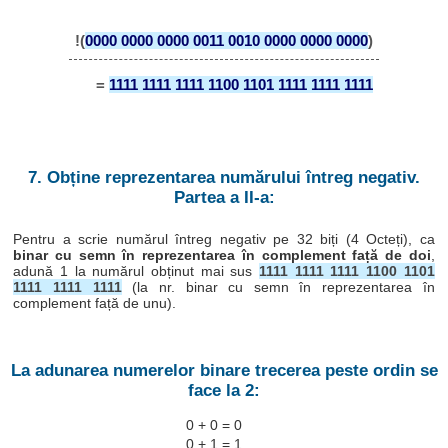
!(
0000 0000 0000 0011 0010 0000 0000 0000
)
=
1111 1111 1111 1100 1101 1111 1111 1111
7. Obține reprezentarea numărului întreg negativ.
Partea a II-a:
Pentru a scrie numărul întreg negativ pe 32 biți (4 Octeți), ca
binar cu semn în reprezentarea în complement față de doi
,
adună 1 la numărul obținut mai sus
1111 1111 1111 1100 1101
1111 1111 1111
(la nr. binar cu semn în reprezentarea în
complement față de unu).
La adunarea numerelor binare trecerea peste ordin se
face la 2:
0 + 0 = 0
0 + 1 = 1