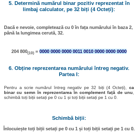
5. Determină numărul binar pozitiv reprezentat în
limbaj calculator, pe 32 biți (4 Octeți):
Dacă e nevoie, completează cu 0 în fața numărului în baza 2,
până la lungimea cerută, 32.
204 800
=
0000 0000 0000 0011 0010 0000 0000 0000
(10)
6. Obține reprezentarea numărului întreg negativ.
Partea I:
Pentru a scrie numărul întreg negativ pe 32 biți (4 Octeți),
ca
binar cu semn în reprezentarea în complement față de unu
,
schimbă toți biții setați pe 0 cu 1 și toți biții setați pe 1 cu 0.
Schimbă biții:
Înlocuiește toți biții setați pe 0 cu 1 și toți biții setați pe 1 cu 0.