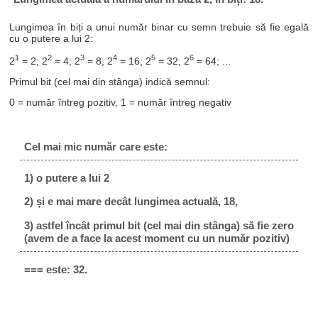
Lungimea în biți a unui număr binar cu semn trebuie să fie egală
cu o putere a lui 2:
1
2
3
4
5
6
2
= 2; 2
= 4; 2
= 8; 2
= 16; 2
= 32; 2
= 64; ...
Primul bit (cel mai din stânga) indică semnul:
0 = număr întreg pozitiv, 1 = număr întreg negativ
Cel mai mic număr care este:
1) o putere a lui 2
2) și e mai mare decât lungimea actuală, 18,
3) astfel încât primul bit (cel mai din stânga) să fie zero
(avem de a face la acest moment cu un număr pozitiv)
=== este: 32.