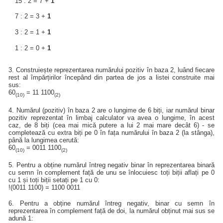
15 : 2 = 7 +
1
7 : 2 = 3 +
1
3 : 2 = 1 +
1
1 : 2 = 0 +
1
3. Construiește reprezentarea numărului pozitiv în baza 2, luând fiecare
rest al împărțirilor începând din partea de jos a listei construite mai
sus:
60
= 11 1100
(10)
(2)
4. Numărul (pozitiv) în baza 2 are o lungime de 6 biți, iar numărul binar
pozitiv reprezentat în limbaj calculator va avea o lungime, în acest
caz, de 8 biți (cea mai mică putere a lui 2 mai mare decât 6) - se
completează cu extra biți pe 0 în fața numărului în baza 2 (la stânga),
până la lungimea cerută:
60
= 0011 1100
(10)
(2)
5. Pentru a obține numărul întreg negativ binar în reprezentarea binară
cu semn în complement față de unu se înlocuiesc toți biții aflați pe 0
cu 1 și toți biții setați pe 1 cu 0:
!(0011 1100) = 1100 0011
6. Pentru a obține numărul întreg negativ, binar cu semn în
reprezentarea în complement față de doi, la numărul obținut mai sus se
adună 1: