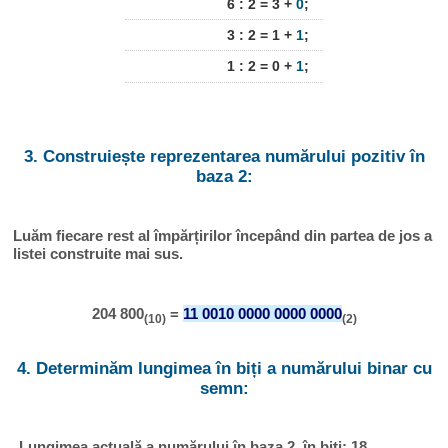
6 : 2 = 3 +
0
;
3 : 2 = 1 +
1
;
1 : 2 = 0 +
1
;
3. Construiește reprezentarea numărului pozitiv în
baza 2:
Luăm fiecare rest al împărțirilor începând din partea de jos a
listei construite mai sus.
204 800
=
11 0010 0000 0000 0000
(10)
(2)
4. Determinăm lungimea în biți a numărului binar cu
semn:
Lungimea actuală a numărului în baza 2, în biți: 18.