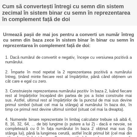
Cum să convertești întregi cu semn din sistem
zecimal în sistem binar cu semn în reprezentarea
în complement față de doi
Urmează pașii de mai jos pentru a converti un număr întreg
cu semn din baza zece în sistem binar în binar cu semn în
reprezentarea în complement față de doi:
1. Dacă numărul de convertit e negativ, începe cu versiunea pozitivă a
numărului.
2. Împarte în mod repetat la 2 reprezentarea pozitivă a numărului
întreg, ținând minte fiecare rest al împărțirilor, până când obținem un
cât care e egal cu zero.
3. Construiește reprezentarea numărului pozitiv în baza 2, luând fiecare
rest al împărțirilor începând din partea de jos a listei construite mai
sus. Astfel, ultimul rest al împărțirilor de la punctul de mai sus devine
primul simbol (situat cel mai la stânga) al numărului în baza doi, în
timp ce primul rest devine ultimul simbol (situat cel mai la dreapta).
4. Numerele binare reprezentate în limbaj calculator trebuie să aibă 4,
8, 16, 32, 64, ... de biți lungime (o putere a lui 2) - dacă e nevoie, se
completează cu 0 în fața numărului în baza 2 obținut mai sus (la
stânga lui), până la lungimea cerută, astfel încât primul bit (cel mai din