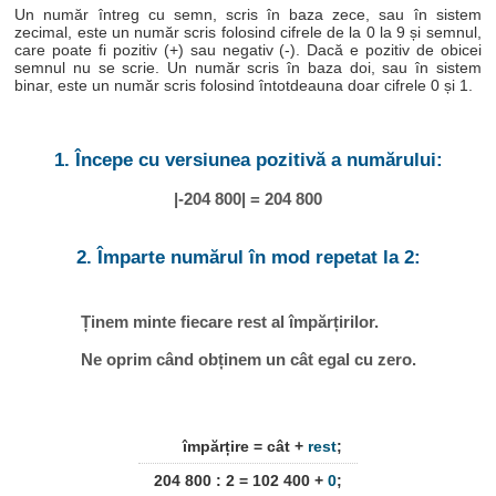
Un număr întreg cu semn, scris în baza zece, sau în sistem
zecimal, este un număr scris folosind cifrele de la 0 la 9 și semnul,
care poate fi pozitiv (+) sau negativ (-). Dacă e pozitiv de obicei
semnul nu se scrie. Un număr scris în baza doi, sau în sistem
binar, este un număr scris folosind întotdeauna doar cifrele 0 și 1.
1. Începe cu versiunea pozitivă a numărului:
|-204 800| = 204 800
2. Împarte numărul în mod repetat la 2:
Ținem minte fiecare rest al împărțirilor.
Ne oprim când obținem un cât egal cu zero.
împărțire = cât +
rest
;
204 800 : 2 = 102 400 +
0
;