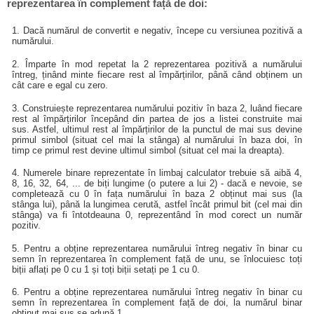
reprezentarea în complement față de doi:
1. Dacă numărul de convertit e negativ, începe cu versiunea pozitivă a
numărului.
2. Împarte în mod repetat la 2 reprezentarea pozitivă a numărului
întreg, ținând minte fiecare rest al împărțirilor, până când obținem un
cât care e egal cu zero.
3. Construiește reprezentarea numărului pozitiv în baza 2, luând fiecare
rest al împărțirilor începând din partea de jos a listei construite mai
sus. Astfel, ultimul rest al împărțirilor de la punctul de mai sus devine
primul simbol (situat cel mai la stânga) al numărului în baza doi, în
timp ce primul rest devine ultimul simbol (situat cel mai la dreapta).
4. Numerele binare reprezentate în limbaj calculator trebuie să aibă 4,
8, 16, 32, 64, ... de biți lungime (o putere a lui 2) - dacă e nevoie, se
completează cu 0 în fața numărului în baza 2 obținut mai sus (la
stânga lui), până la lungimea cerută, astfel încât primul bit (cel mai din
stânga) va fi întotdeauna 0, reprezentând în mod corect un număr
pozitiv.
5. Pentru a obține reprezentarea numărului întreg negativ în binar cu
semn în reprezentarea în complement față de unu, se înlocuiesc toți
biții aflați pe 0 cu 1 și toți biții setați pe 1 cu 0.
6. Pentru a obține reprezentarea numărului întreg negativ în binar cu
semn în reprezentarea în complement față de doi, la numărul binar
obținut mai sus se adună 1.