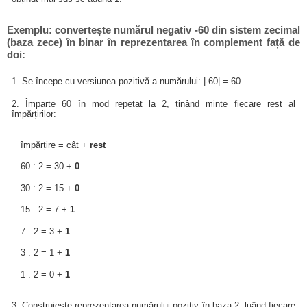
Exemplu: convertește numărul negativ -60 din sistem zecimal
(baza zece) în binar în reprezentarea în complement față de
doi:
1. Se începe cu versiunea pozitivă a numărului: |-60| = 60
2. Împarte 60 în mod repetat la 2, ținând minte fiecare rest al
împărțirilor:
împărțire = cât +
rest
60 : 2 = 30 +
0
30 : 2 = 15 +
0
15 : 2 = 7 +
1
7 : 2 = 3 +
1
3 : 2 = 1 +
1
1 : 2 = 0 +
1
3. Construiește reprezentarea numărului pozitiv în baza 2, luând fiecare