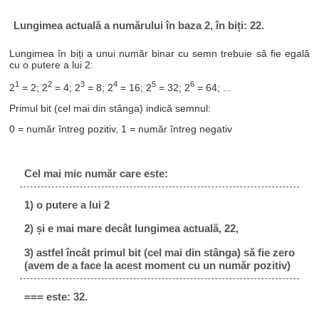
Lungimea actuală a numărului în baza 2, în biți: 22.
Lungimea în biți a unui număr binar cu semn trebuie să fie egală
cu o putere a lui 2:
1
2
3
4
5
6
2
= 2; 2
= 4; 2
= 8; 2
= 16; 2
= 32; 2
= 64; ...
Primul bit (cel mai din stânga) indică semnul:
0 = număr întreg pozitiv, 1 = număr întreg negativ
Cel mai mic număr care este:
1) o putere a lui 2
2) și e mai mare decât lungimea actuală, 22,
3) astfel încât primul bit (cel mai din stânga) să fie zero
(avem de a face la acest moment cu un număr pozitiv)
=== este: 32.