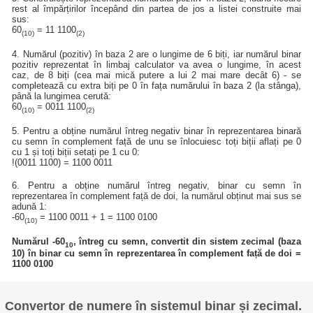
rest al împărțirilor începând din partea de jos a listei construite mai
sus:
60
= 11 1100
(10)
(2)
4. Numărul (pozitiv) în baza 2 are o lungime de 6 biți, iar numărul binar
pozitiv reprezentat în limbaj calculator va avea o lungime, în acest
caz, de 8 biți (cea mai mică putere a lui 2 mai mare decât 6) - se
completează cu extra biți pe 0 în fața numărului în baza 2 (la stânga),
până la lungimea cerută:
60
= 0011 1100
(10)
(2)
5. Pentru a obține numărul întreg negativ binar în reprezentarea binară
cu semn în complement față de unu se înlocuiesc toți biții aflați pe 0
cu 1 și toți biții setați pe 1 cu 0:
!(0011 1100) = 1100 0011
6. Pentru a obține numărul întreg negativ, binar cu semn în
reprezentarea în complement față de doi, la numărul obținut mai sus se
adună 1:
-60
= 1100 0011 + 1 = 1100 0100
(10)
Numărul -60
, întreg cu semn, convertit din sistem zecimal (baza
10
10) în binar cu semn în reprezentarea în complement față de doi =
1100 0100
Convertor de numere în sistemul binar și zecimal.