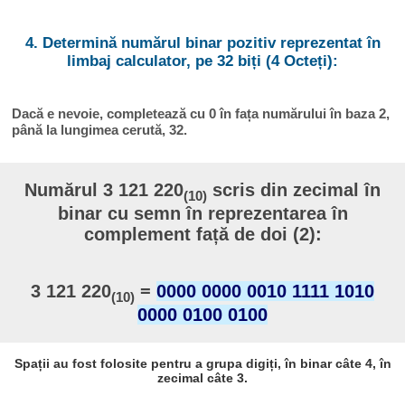
4. Determină numărul binar pozitiv reprezentat în
limbaj calculator, pe 32 biți (4 Octeți):
Dacă e nevoie, completează cu 0 în fața numărului în baza 2,
până la lungimea cerută, 32.
Numărul 3 121 220
scris din zecimal în
(10)
binar cu semn în reprezentarea în
complement față de doi (2):
3 121 220
=
0000 0000 0010 1111 1010
(10)
0000 0100 0100
Spații au fost folosite pentru a grupa digiți, în binar câte 4, în
zecimal câte 3.