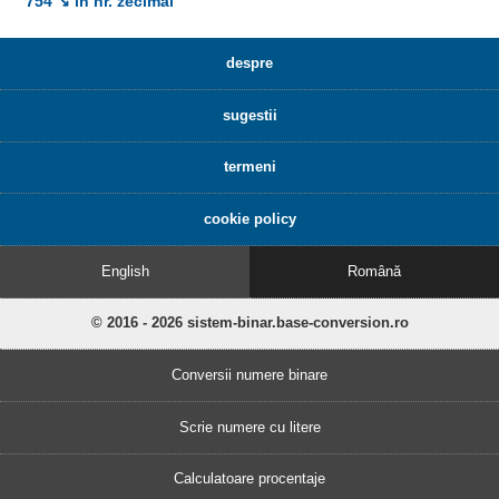
754 ↘ în nr. zecimal
despre
sugestii
termeni
cookie policy
English
Română
© 2016 - 2026 sistem-binar.base-conversion.ro
Conversii numere binare
Scrie numere cu litere
Calculatoare procentaje