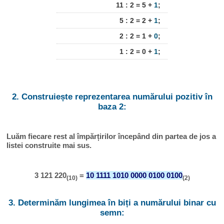
11 : 2 = 5 +
1
;
5 : 2 = 2 +
1
;
2 : 2 = 1 +
0
;
1 : 2 = 0 +
1
;
2. Construiește reprezentarea numărului pozitiv în
baza 2:
Luăm fiecare rest al împărțirilor începând din partea de jos a
listei construite mai sus.
3 121 220
=
10 1111 1010 0000 0100 0100
(10)
(2)
3. Determinăm lungimea în biți a numărului binar cu
semn: