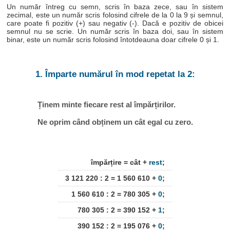
Un număr întreg cu semn, scris în baza zece, sau în sistem
zecimal, este un număr scris folosind cifrele de la 0 la 9 și semnul,
care poate fi pozitiv (+) sau negativ (-). Dacă e pozitiv de obicei
semnul nu se scrie. Un număr scris în baza doi, sau în sistem
binar, este un număr scris folosind întotdeauna doar cifrele 0 și 1.
1. Împarte numărul în mod repetat la 2:
Ținem minte fiecare rest al împărțirilor.
Ne oprim când obținem un cât egal cu zero.
împărțire = cât +
rest
;
3 121 220 : 2 = 1 560 610 +
0
;
1 560 610 : 2 = 780 305 +
0
;
780 305 : 2 = 390 152 +
1
;
390 152 : 2 = 195 076 +
0
;