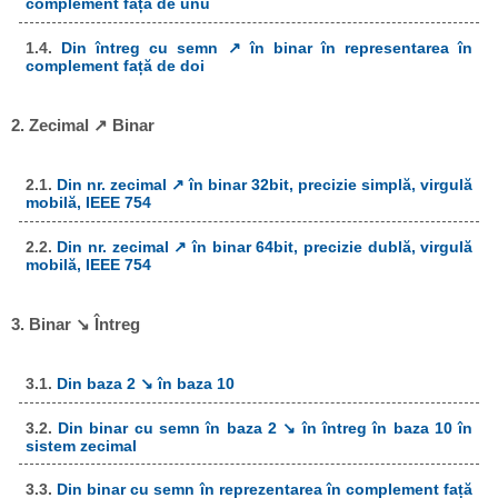
complement față de unu
1.4.
Din întreg cu semn ↗ în binar în representarea în
complement față de doi
2. Zecimal ↗ Binar
2.1.
Din nr. zecimal ↗ în binar 32bit, precizie simplă, virgulă
mobilă, IEEE 754
2.2.
Din nr. zecimal ↗ în binar 64bit, precizie dublă, virgulă
mobilă, IEEE 754
3. Binar ↘ Întreg
3.1.
Din baza 2 ↘ în baza 10
3.2.
Din binar cu semn în baza 2 ↘ în întreg în baza 10 în
sistem zecimal
3.3.
Din binar cu semn în reprezentarea în complement față