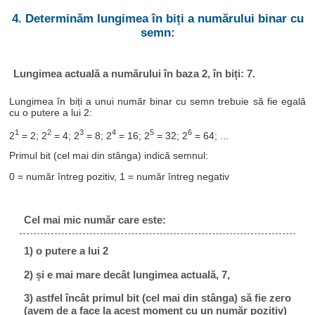
4. Determinăm lungimea în biți a numărului binar cu
semn:
Lungimea actuală a numărului în baza 2, în biți: 7.
Lungimea în biți a unui număr binar cu semn trebuie să fie egală
cu o putere a lui 2:
1
2
3
4
5
6
2
= 2; 2
= 4; 2
= 8; 2
= 16; 2
= 32; 2
= 64; ...
Primul bit (cel mai din stânga) indică semnul:
0 = număr întreg pozitiv, 1 = număr întreg negativ
Cel mai mic număr care este:
1) o putere a lui 2
2) și e mai mare decât lungimea actuală, 7,
3) astfel încât primul bit (cel mai din stânga) să fie zero
(avem de a face la acest moment cu un număr pozitiv)