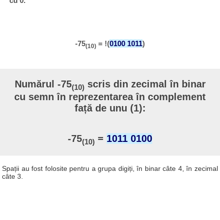
cu 0.
-75
= !(
0100 1011
)
(10)
Numărul -75
scris din zecimal în binar
(10)
cu semn în reprezentarea în complement
față de unu (1):
-75
=
1011 0100
(10)
Spații au fost folosite pentru a grupa digiți, în binar câte 4, în zecimal
câte 3.