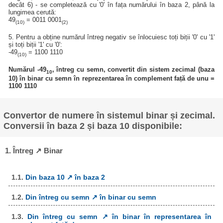
decât 6) - se completează cu '0' în fața numărului în baza 2, până la
lungimea cerută:
49
= 0011 0001
(10)
(2)
5. Pentru a obține numărul întreg negativ se înlocuiesc toți biții '0' cu '1'
și toți biții '1' cu '0':
-49
= 1100 1110
(10)
Numărul -49
, întreg cu semn, convertit din sistem zecimal (baza
10
10) în binar cu semn în reprezentarea în complement față de unu =
1100 1110
Convertor de numere în sistemul binar și zecimal.
Conversii în baza 2 și baza 10 disponibile:
1. Întreg ↗ Binar
1.1.
Din baza 10 ↗ în baza 2
1.2.
Din întreg cu semn ↗ în binar cu semn
1.3.
Din întreg cu semn ↗ în binar în representarea în