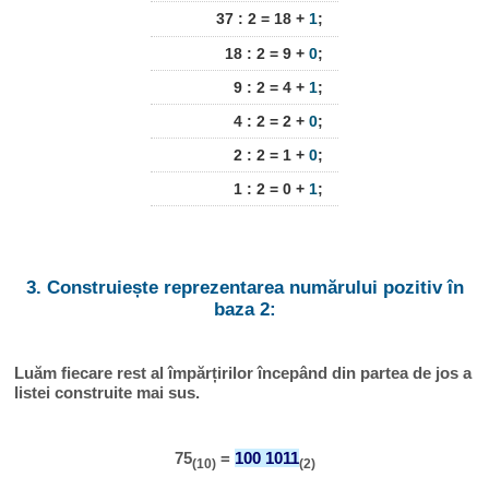
37 : 2 = 18 +
1
;
18 : 2 = 9 +
0
;
9 : 2 = 4 +
1
;
4 : 2 = 2 +
0
;
2 : 2 = 1 +
0
;
1 : 2 = 0 +
1
;
3. Construiește reprezentarea numărului pozitiv în
baza 2:
Luăm fiecare rest al împărțirilor începând din partea de jos a
listei construite mai sus.
75
=
100 1011
(10)
(2)