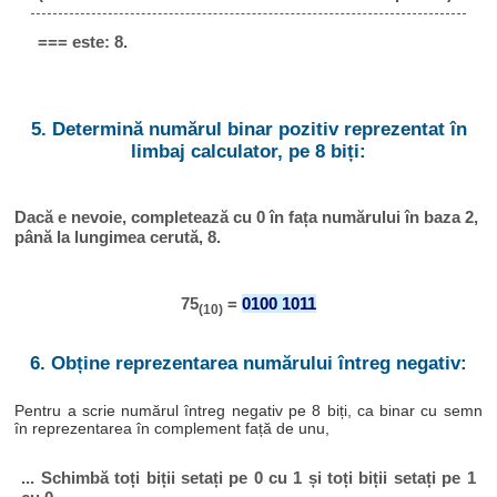
=== este: 8.
5. Determină numărul binar pozitiv reprezentat în
limbaj calculator, pe 8 biți:
Dacă e nevoie, completează cu 0 în fața numărului în baza 2,
până la lungimea cerută, 8.
75
=
0100 1011
(10)
6. Obține reprezentarea numărului întreg negativ:
Pentru a scrie numărul întreg negativ pe 8 biți, ca binar cu semn
în reprezentarea în complement față de unu,
... Schimbă toți biții setați pe 0 cu 1 și toți biții setați pe 1