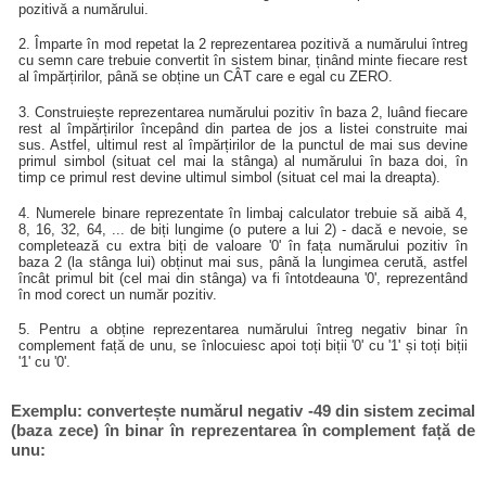
pozitivă a numărului.
2. Împarte în mod repetat la 2 reprezentarea pozitivă a numărului întreg
cu semn care trebuie convertit în sistem binar, ținând minte fiecare rest
al împărțirilor, până se obține un CÂT care e egal cu ZERO.
3. Construiește reprezentarea numărului pozitiv în baza 2, luând fiecare
rest al împărțirilor începând din partea de jos a listei construite mai
sus. Astfel, ultimul rest al împărțirilor de la punctul de mai sus devine
primul simbol (situat cel mai la stânga) al numărului în baza doi, în
timp ce primul rest devine ultimul simbol (situat cel mai la dreapta).
4. Numerele binare reprezentate în limbaj calculator trebuie să aibă 4,
8, 16, 32, 64, ... de biți lungime (o putere a lui 2) - dacă e nevoie, se
completează cu extra biți de valoare '0' în fața numărului pozitiv în
baza 2 (la stânga lui) obținut mai sus, până la lungimea cerută, astfel
încât primul bit (cel mai din stânga) va fi întotdeauna '0', reprezentând
în mod corect un număr pozitiv.
5. Pentru a obține reprezentarea numărului întreg negativ binar în
complement față de unu, se înlocuiesc apoi toți biții '0' cu '1' și toți biții
'1' cu '0'.
Exemplu: convertește numărul negativ -49 din sistem zecimal
(baza zece) în binar în reprezentarea în complement față de
unu: