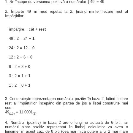
1. Se începe cu versiunea pozitivă a numărului: |-49| = 49
2. Împarte 49 în mod repetat la 2, ținând minte fiecare rest al
împărțirilor:
împărțire = cât +
rest
49 : 2 = 24 +
1
24 : 2 = 12 +
0
12 : 2 = 6 +
0
6 : 2 = 3 +
0
3 : 2 = 1 +
1
1 : 2 = 0 +
1
3. Construiește reprezentarea numărului pozitiv în baza 2, luând fiecare
rest al împărțirilor începând din partea de jos a listei construite mai
sus:
49
= 11 0001
(10)
(2)
4. Numărul (pozitiv) în baza 2 are o lungime actuală de 6 biți, iar
numărul binar pozitiv reprezentat în limbaj calculator va avea o
lungime, în acest caz, de 8 biți (cea mai mică putere a lui 2 mai mare