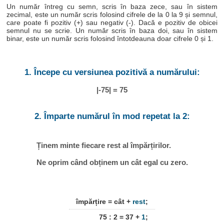
Un număr întreg cu semn, scris în baza zece, sau în sistem
zecimal, este un număr scris folosind cifrele de la 0 la 9 și semnul,
care poate fi pozitiv (+) sau negativ (-). Dacă e pozitiv de obicei
semnul nu se scrie. Un număr scris în baza doi, sau în sistem
binar, este un număr scris folosind întotdeauna doar cifrele 0 și 1.
1. Începe cu versiunea pozitivă a numărului:
|-75| = 75
2. Împarte numărul în mod repetat la 2:
Ținem minte fiecare rest al împărțirilor.
Ne oprim când obținem un cât egal cu zero.
împărțire = cât +
rest
;
75 : 2 = 37 +
1
;