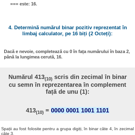
=== este: 16.
4. Determină numărul binar pozitiv reprezentat în
limbaj calculator, pe 16 biți (2 Octeți):
Dacă e nevoie, completează cu 0 în fața numărului în baza 2,
până la lungimea cerută, 16.
Numărul 413
scris din zecimal în binar
(10)
cu semn în reprezentarea în complement
față de unu (1):
413
=
0000 0001 1001 1101
(10)
Spații au fost folosite pentru a grupa digiți, în binar câte 4, în zecimal
câte 3.