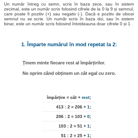
Un număr întreg cu semn, scris în baza zece, sau în sistem
zecimal, este un număr scris folosind cifrele de la 0 la 9 și semnul,
care poate fi pozitiv (+) sau negativ (-). Dacă e pozitiv de obicei
semnul nu se scrie. Un număr scris în baza doi, sau în sistem
binar, este un număr scris folosind întotdeauna doar cifrele 0 și 1.
1. Împarte numărul în mod repetat la 2:
Ținem minte fiecare rest al împărțirilor.
Ne oprim când obținem un cât egal cu zero.
împărțire = cât +
rest
;
413 : 2 = 206 +
1
;
206 : 2 = 103 +
0
;
103 : 2 = 51 +
1
;
51 : 2 = 25 +
1
;