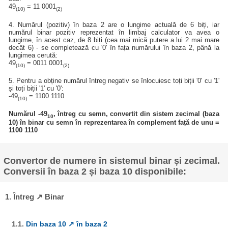
49
= 11 0001
(10)
(2)
4. Numărul (pozitiv) în baza 2 are o lungime actuală de 6 biți, iar
numărul binar pozitiv reprezentat în limbaj calculator va avea o
lungime, în acest caz, de 8 biți (cea mai mică putere a lui 2 mai mare
decât 6) - se completează cu '0' în fața numărului în baza 2, până la
lungimea cerută:
49
= 0011 0001
(10)
(2)
5. Pentru a obține numărul întreg negativ se înlocuiesc toți biții '0' cu '1'
și toți biții '1' cu '0':
-49
= 1100 1110
(10)
Numărul -49
, întreg cu semn, convertit din sistem zecimal (baza
10
10) în binar cu semn în reprezentarea în complement față de unu =
1100 1110
Convertor de numere în sistemul binar și zecimal.
Conversii în baza 2 și baza 10 disponibile:
1. Întreg ↗ Binar
1.1.
Din baza 10 ↗ în baza 2