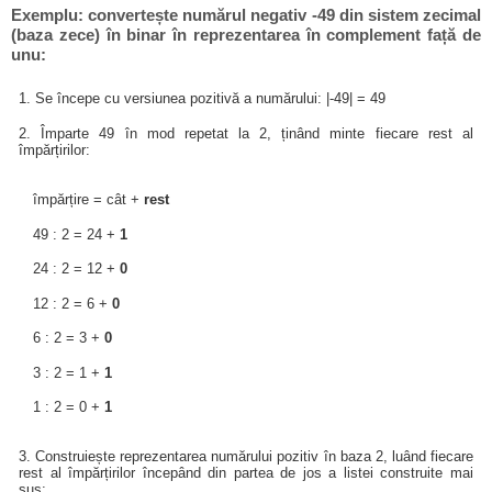
Exemplu: convertește numărul negativ -49 din sistem zecimal
(baza zece) în binar în reprezentarea în complement față de
unu:
1. Se începe cu versiunea pozitivă a numărului: |-49| = 49
2. Împarte 49 în mod repetat la 2, ținând minte fiecare rest al
împărțirilor:
împărțire = cât +
rest
49 : 2 = 24 +
1
24 : 2 = 12 +
0
12 : 2 = 6 +
0
6 : 2 = 3 +
0
3 : 2 = 1 +
1
1 : 2 = 0 +
1
3. Construiește reprezentarea numărului pozitiv în baza 2, luând fiecare
rest al împărțirilor începând din partea de jos a listei construite mai
sus: