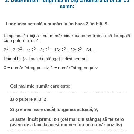
3. Determinăm lungimea în biți a numărului binar cu
semn:
Lungimea actuală a numărului în baza 2, în biți: 9.
Lungimea în biți a unui număr binar cu semn trebuie să fie egală
cu o putere a lui 2:
1
2
3
4
5
6
2
= 2; 2
= 4; 2
= 8; 2
= 16; 2
= 32; 2
= 64; ...
Primul bit (cel mai din stânga) indică semnul:
0 = număr întreg pozitiv, 1 = număr întreg negativ
Cel mai mic număr care este:
1) o putere a lui 2
2) și e mai mare decât lungimea actuală, 9,
3) astfel încât primul bit (cel mai din stânga) să fie zero
(avem de a face la acest moment cu un număr pozitiv)