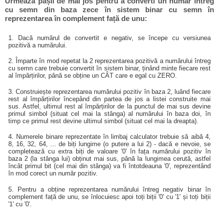
Urmează pașii de mai jos pentru a converti un număr întreg
cu semn din baza zece în sistem binar cu semn în
reprezentarea în complement față de unu:
1. Dacă numărul de convertit e negativ, se începe cu versiunea
pozitivă a numărului.
2. Împarte în mod repetat la 2 reprezentarea pozitivă a numărului întreg
cu semn care trebuie convertit în sistem binar, ținând minte fiecare rest
al împărțirilor, până se obține un CÂT care e egal cu ZERO.
3. Construiește reprezentarea numărului pozitiv în baza 2, luând fiecare
rest al împărțirilor începând din partea de jos a listei construite mai
sus. Astfel, ultimul rest al împărțirilor de la punctul de mai sus devine
primul simbol (situat cel mai la stânga) al numărului în baza doi, în
timp ce primul rest devine ultimul simbol (situat cel mai la dreapta).
4. Numerele binare reprezentate în limbaj calculator trebuie să aibă 4,
8, 16, 32, 64, ... de biți lungime (o putere a lui 2) - dacă e nevoie, se
completează cu extra biți de valoare '0' în fața numărului pozitiv în
baza 2 (la stânga lui) obținut mai sus, până la lungimea cerută, astfel
încât primul bit (cel mai din stânga) va fi întotdeauna '0', reprezentând
în mod corect un număr pozitiv.
5. Pentru a obține reprezentarea numărului întreg negativ binar în
complement față de unu, se înlocuiesc apoi toți biții '0' cu '1' și toți biții
'1' cu '0'.