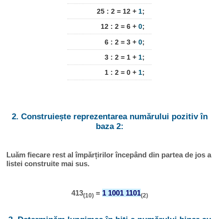
25 : 2 = 12 +
1
;
12 : 2 = 6 +
0
;
6 : 2 = 3 +
0
;
3 : 2 = 1 +
1
;
1 : 2 = 0 +
1
;
2. Construiește reprezentarea numărului pozitiv în
baza 2:
Luăm fiecare rest al împărțirilor începând din partea de jos a
listei construite mai sus.
413
=
1 1001 1101
(10)
(2)