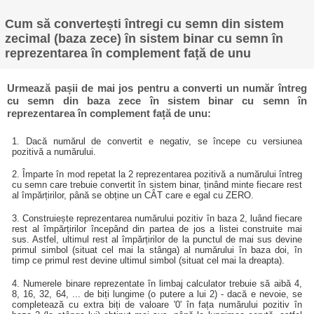
Cum să convertești întregi cu semn din sistem
zecimal (baza zece) în sistem binar cu semn în
reprezentarea în complement față de unu
Urmează pașii de mai jos pentru a converti un număr întreg
cu semn din baza zece în sistem binar cu semn în
reprezentarea în complement față de unu:
1. Dacă numărul de convertit e negativ, se începe cu versiunea
pozitivă a numărului.
2. Împarte în mod repetat la 2 reprezentarea pozitivă a numărului întreg
cu semn care trebuie convertit în sistem binar, ținând minte fiecare rest
al împărțirilor, până se obține un CÂT care e egal cu ZERO.
3. Construiește reprezentarea numărului pozitiv în baza 2, luând fiecare
rest al împărțirilor începând din partea de jos a listei construite mai
sus. Astfel, ultimul rest al împărțirilor de la punctul de mai sus devine
primul simbol (situat cel mai la stânga) al numărului în baza doi, în
timp ce primul rest devine ultimul simbol (situat cel mai la dreapta).
4. Numerele binare reprezentate în limbaj calculator trebuie să aibă 4,
8, 16, 32, 64, ... de biți lungime (o putere a lui 2) - dacă e nevoie, se
completează cu extra biți de valoare '0' în fața numărului pozitiv în