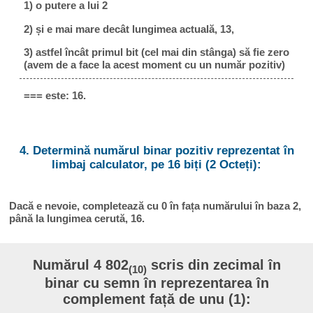
1) o putere a lui 2
2) și e mai mare decât lungimea actuală, 13,
3) astfel încât primul bit (cel mai din stânga) să fie zero
(avem de a face la acest moment cu un număr pozitiv)
=== este: 16.
4. Determină numărul binar pozitiv reprezentat în
limbaj calculator, pe 16 biți (2 Octeți):
Dacă e nevoie, completează cu 0 în fața numărului în baza 2,
până la lungimea cerută, 16.
Numărul 4 802
scris din zecimal în
(10)
binar cu semn în reprezentarea în
complement față de unu (1):