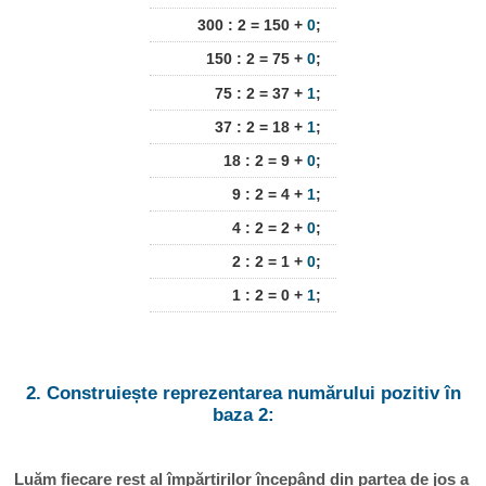
300 : 2 = 150 +
0
;
150 : 2 = 75 +
0
;
75 : 2 = 37 +
1
;
37 : 2 = 18 +
1
;
18 : 2 = 9 +
0
;
9 : 2 = 4 +
1
;
4 : 2 = 2 +
0
;
2 : 2 = 1 +
0
;
1 : 2 = 0 +
1
;
2. Construiește reprezentarea numărului pozitiv în
baza 2:
Luăm fiecare rest al împărțirilor începând din partea de jos a