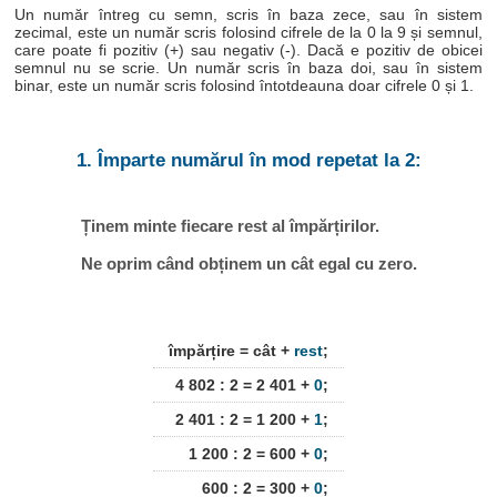
Un număr întreg cu semn, scris în baza zece, sau în sistem
zecimal, este un număr scris folosind cifrele de la 0 la 9 și semnul,
care poate fi pozitiv (+) sau negativ (-). Dacă e pozitiv de obicei
semnul nu se scrie. Un număr scris în baza doi, sau în sistem
binar, este un număr scris folosind întotdeauna doar cifrele 0 și 1.
1. Împarte numărul în mod repetat la 2:
Ținem minte fiecare rest al împărțirilor.
Ne oprim când obținem un cât egal cu zero.
împărțire = cât +
rest
;
4 802 : 2 = 2 401 +
0
;
2 401 : 2 = 1 200 +
1
;
1 200 : 2 = 600 +
0
;
600 : 2 = 300 +
0
;