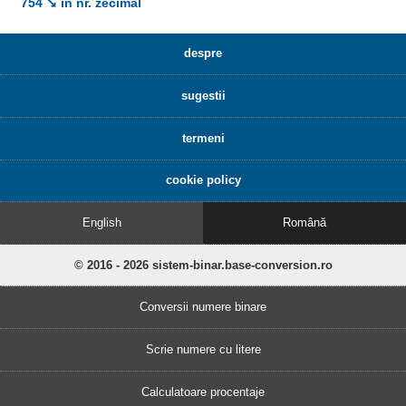
754 ↘ în nr. zecimal
despre
sugestii
termeni
cookie policy
English
Română
© 2016 - 2026 sistem-binar.base-conversion.ro
Conversii numere binare
Scrie numere cu litere
Calculatoare procentaje