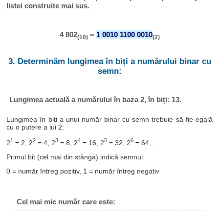
listei construite mai sus.
4 802
=
1 0010 1100 0010
(10)
(2)
3. Determinăm lungimea în biți a numărului binar cu
semn:
Lungimea actuală a numărului în baza 2, în biți: 13.
Lungimea în biți a unui număr binar cu semn trebuie să fie egală
cu o putere a lui 2:
1
2
3
4
5
6
2
= 2; 2
= 4; 2
= 8; 2
= 16; 2
= 32; 2
= 64; ...
Primul bit (cel mai din stânga) indică semnul:
0 = număr întreg pozitiv, 1 = număr întreg negativ
Cel mai mic număr care este: