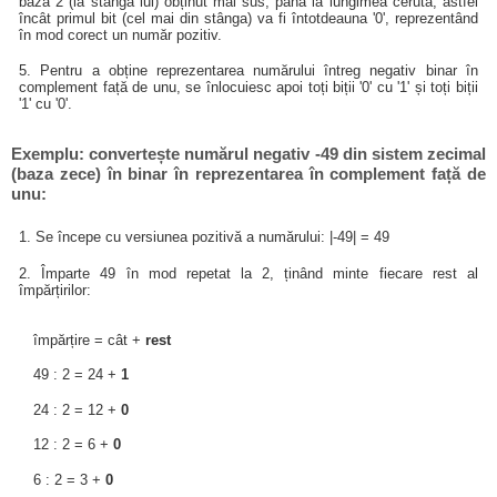
baza 2 (la stânga lui) obținut mai sus, până la lungimea cerută, astfel
încât primul bit (cel mai din stânga) va fi întotdeauna '0', reprezentând
în mod corect un număr pozitiv.
5. Pentru a obține reprezentarea numărului întreg negativ binar în
complement față de unu, se înlocuiesc apoi toți biții '0' cu '1' și toți biții
'1' cu '0'.
Exemplu: convertește numărul negativ -49 din sistem zecimal
(baza zece) în binar în reprezentarea în complement față de
unu:
1. Se începe cu versiunea pozitivă a numărului: |-49| = 49
2. Împarte 49 în mod repetat la 2, ținând minte fiecare rest al
împărțirilor:
împărțire = cât +
rest
49 : 2 = 24 +
1
24 : 2 = 12 +
0
12 : 2 = 6 +
0
6 : 2 = 3 +
0