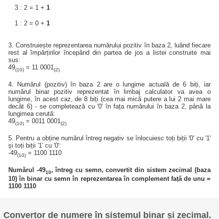
3 : 2 = 1 +
1
1 : 2 = 0 +
1
3. Construiește reprezentarea numărului pozitiv în baza 2, luând fiecare
rest al împărțirilor începând din partea de jos a listei construite mai
sus:
49
= 11 0001
(10)
(2)
4. Numărul (pozitiv) în baza 2 are o lungime actuală de 6 biți, iar
numărul binar pozitiv reprezentat în limbaj calculator va avea o
lungime, în acest caz, de 8 biți (cea mai mică putere a lui 2 mai mare
decât 6) - se completează cu '0' în fața numărului în baza 2, până la
lungimea cerută:
49
= 0011 0001
(10)
(2)
5. Pentru a obține numărul întreg negativ se înlocuiesc toți biții '0' cu '1'
și toți biții '1' cu '0':
-49
= 1100 1110
(10)
Numărul -49
, întreg cu semn, convertit din sistem zecimal (baza
10
10) în binar cu semn în reprezentarea în complement față de unu =
1100 1110
Convertor de numere în sistemul binar și zecimal.