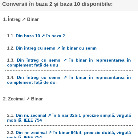
Conversii în baza 2 și baza 10 disponibile:
1. Întreg ↗ Binar
1.1.
Din baza 10 ↗ în baza 2
1.2.
Din întreg cu semn ↗ în binar cu semn
1.3.
Din întreg cu semn ↗ în binar în representarea în
complement față de unu
1.4.
Din întreg cu semn ↗ în binar în representarea în
complement față de doi
2. Zecimal ↗ Binar
2.1.
Din nr. zecimal ↗ în binar 32bit, precizie simplă, virgulă
mobilă, IEEE 754
2.2.
Din nr. zecimal ↗ în binar 64bit, precizie dublă, virgulă
mobilă, IEEE 754