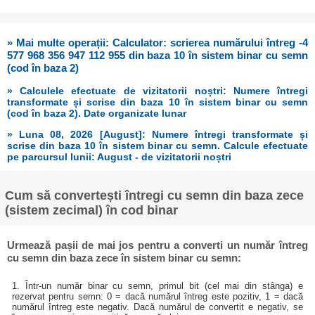
» Mai multe operații: Calculator: scrierea numărului întreg -4
577 968 356 947 112 955 din baza 10 în sistem binar cu semn
(cod în baza 2)
» Calculele efectuate de vizitatorii noștri: Numere întregi
transformate și scrise din baza 10 în sistem binar cu semn
(cod în baza 2). Date organizate lunar
» Luna 08, 2026 [August]: Numere întregi transformate și
scrise din baza 10 în sistem binar cu semn. Calcule efectuate
pe parcursul lunii: August - de vizitatorii noștri
Cum să convertești întregi cu semn din baza zece
(sistem zecimal) în cod binar
Urmează pașii de mai jos pentru a converti un număr întreg
cu semn din baza zece în sistem binar cu semn:
1. Într-un număr binar cu semn, primul bit (cel mai din stânga) e
rezervat pentru semn: 0 = dacă numărul întreg este pozitiv, 1 = dacă
numărul întreg este negativ. Dacă numărul de convertit e negativ, se