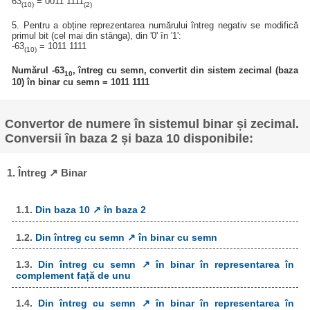
63
= 0011 1111
(10)
(2)
5. Pentru a obține reprezentarea numărului întreg negativ se modifică
primul bit (cel mai din stânga), din '0' în '1':
-63
= 1011 1111
(10)
Numărul -63
, întreg cu semn, convertit din sistem zecimal (baza
10
10) în binar cu semn = 1011 1111
Convertor de numere în sistemul binar și zecimal.
Conversii în baza 2 și baza 10 disponibile:
1. Întreg ↗ Binar
1.1.
Din baza 10 ↗ în baza 2
1.2.
Din întreg cu semn ↗ în binar cu semn
1.3.
Din întreg cu semn ↗ în binar în representarea în
complement față de unu
1.4.
Din întreg cu semn ↗ în binar în representarea în