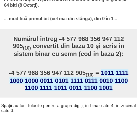
64 biți (8 Octeți),
... modifică primul bit (cel mai din stânga), din 0 în 1...
Numărul întreg -4 577 968 356 947 112
905
convertit din baza 10 și scris în
(10)
sistem binar cu semn (cod în baza 2):
-4 577 968 356 947 112 905
=
1011 1111
(10)
1000 1000 0011 0101 1111 0111 0010 1100
1100 1111 1011 0011 1100 1001
Spații au fost folosite pentru a grupa digiți, în binar câte 4, în zecimal
câte 3.