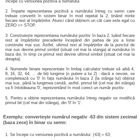
începe cu versiunea pozitivă a numărului.
2. Împarte reprezentarea pozitivă a numărului întreg cu semn care
trebuie convertit în sistem binar în mod repetat la 2, ținând minte
fiecare rest al împărțirilor. Atunci când obținem un cât care este egal cu
ZERO => STOP.
3. Construiește reprezentarea numărului pozitiv în baza 2, luând fiecare
rest al împărțirilor precedente începând din partea de jos a listei
construite mai sus. Astfel, ultimul rest al împărțirilor de la punctul de
mai sus devine primul simbol (situat cel mai la stanga) al numărului în
baza doi, în timp ce primul rest devine ultimul simbol (situat cel mai la
dreapta).
4. Numerele binare reprezentate în limbaj calculator trebuie să aibă 4,
8, 16, 32, 64, ... de biți lungime (o putere a lui 2) - dacă e nevoie, se
completează cu '0' în fața numărului în baza 2 (la stânga lui) obținut
mai sus, până la lungimea cerută, astfel, primul bit (cel mai din stânga)
va fi întotdeauna '0', reprezentând în mod corect un număr pozitiv.
5. Pentru a obține reprezentarea numărului întreg negativ se modifică
primul bit (cel mai din stânga), din '0' în '1'.
Exemplu: convertește numărul negativ -63 din sistem zecimal
(baza zece) în binar cu semn:
1. Se începe cu versiunea pozitivă a numărului: |-63| = 63;