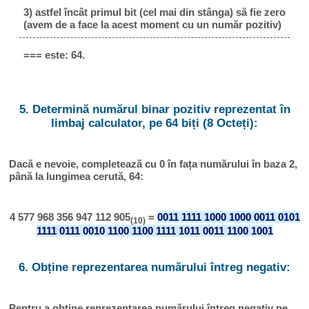
3) astfel încât primul bit (cel mai din stânga) să fie zero
(avem de a face la acest moment cu un număr pozitiv)
=== este: 64.
5. Determină numărul binar pozitiv reprezentat în
limbaj calculator, pe 64 biți (8 Octeți):
Dacă e nevoie, completează cu 0 în fața numărului în baza 2,
până la lungimea cerută, 64:
4 577 968 356 947 112 905
=
0011 1111 1000 1000 0011 0101
(10)
1111 0111 0010 1100 1100 1111 1011 0011 1100 1001
6. Obține reprezentarea numărului întreg negativ:
Pentru a obține reprezentarea numărului întreg negativ pe