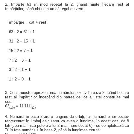
2. Împarte 63 în mod repetat la 2, ținând minte fiecare rest al
împărțirilor, până obținem un cât egal cu zero:
împărțire = cât +
rest
63 : 2 = 31 +
1
31 : 2 = 15 +
1
15 : 2 = 7 +
1
7 : 2 = 3 +
1
3 : 2 = 1 +
1
1 : 2 = 0 +
1
3. Construiește reprezentarea numărului pozitiv în baza 2, luând fiecare
rest al împărțirilor începând din partea de jos a listei construite mai
sus:
63
= 11 1111
(10)
(2)
4. Numărul în baza 2 are o lungime de 6 biți, iar numărul binar pozitiv
reprezentat în limbaj calculator va avea o lungime, în acest caz, de 8
biți (cea mai mică putere a lui 2 mai mare decât 6) - se completează cu
'0' în fața numărului în baza 2, până la lungimea cerută: