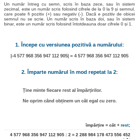
Un număr întreg cu semn, scris în baza zece, sau în sistem
zecimal, este un număr scris folosind cifrele de la 0 la 9 și semnul,
care poate fi pozitiv (+) sau negativ (-). Dacă e pozitiv de obicei
semnul nu se scrie. Un număr scris în baza doi, sau în sistem
binar, este un număr scris folosind întotdeauna doar cifrele 0 și 1.
1. Începe cu versiunea pozitivă a numărului:
|-4 577 968 356 947 112 905| = 4 577 968 356 947 112 905
2. Împarte numărul în mod repetat la 2:
Ține minte fiecare rest al împărțirilor.
Ne oprim când obținem un cât egal cu zero.
împărțire = cât +
rest
;
4 577 968 356 947 112 905 : 2 = 2 288 984 178 473 556 452