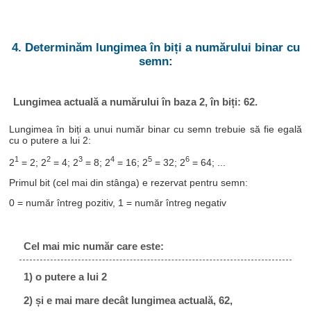
4. Determinăm lungimea în biți a numărului binar cu
semn:
Lungimea actuală a numărului în baza 2, în biți: 62.
Lungimea în biți a unui număr binar cu semn trebuie să fie egală
cu o putere a lui 2:
1
2
3
4
5
6
2
= 2; 2
= 4; 2
= 8; 2
= 16; 2
= 32; 2
= 64; ...
Primul bit (cel mai din stânga) e rezervat pentru semn:
0 = număr întreg pozitiv, 1 = număr întreg negativ
Cel mai mic număr care este:
1) o putere a lui 2
2) și e mai mare decât lungimea actuală, 62,