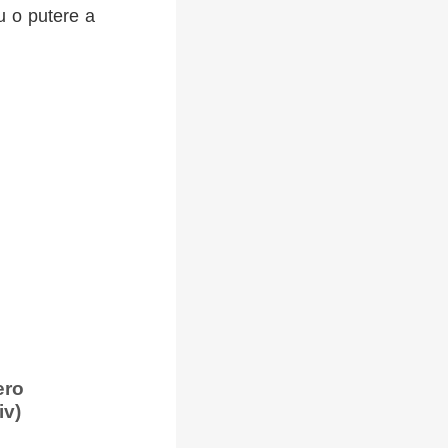
u o putere a
ero
iv)