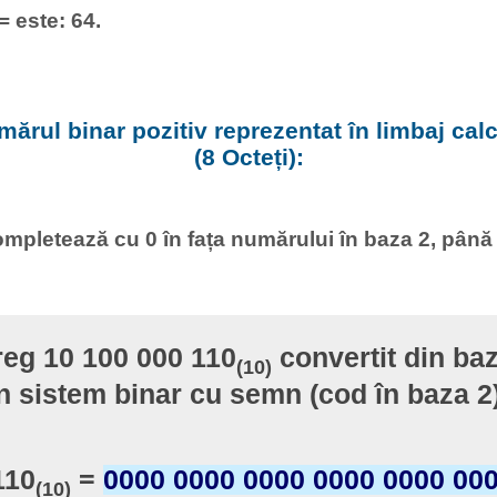
= este: 64.
ărul binar pozitiv reprezentat în limbaj calcu
(8 Octeți):
mpletează cu 0 în fața numărului în baza 2, până
reg 10 100 000 110
convertit din baz
(10)
n sistem binar cu semn (cod în baza 2
110
=
0000 0000 0000 0000 0000 00
(10)