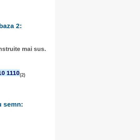
baza 2:
onstruite mai sus.
10 1110
(2)
cu semn: