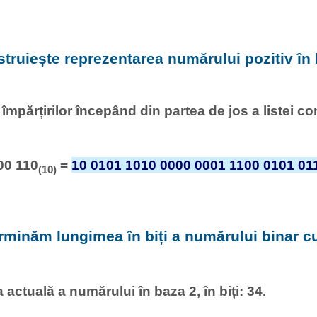
struiește reprezentarea numărului pozitiv în 
l împărțirilor începând din partea de jos a listei c
00 110
=
10 0101 1010 0000 0001 1100 0101 01
(10)
rminăm lungimea în biți a numărului binar 
actuală a numărului în baza 2, în biți: 34.