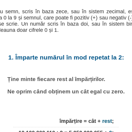
u semn, scris în baza zece, sau în sistem zecimal, e
la 0 la 9 și semnul, care poate fi pozitiv (+) sau negativ (
e scrie. Un număr scris în baza doi, sau în sistem b
deauna doar cifrele 0 și 1.
1. Împarte numărul în mod repetat la 2:
Ține minte fiecare rest al împărțirilor.
Ne oprim când obținem un cât egal cu zero.
împărțire = cât +
rest
;