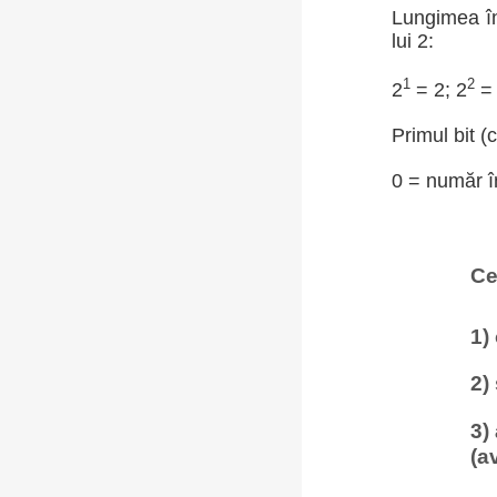
Lungimea în
lui 2:
1
2
2
= 2; 2
= 
Primul bit (
0 = număr în
Ce
1)
2)
3)
(a