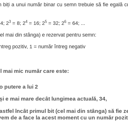
 biți a unui număr binar cu semn trebuie să fie egală c
3
4
5
6
4; 2
= 8; 2
= 16; 2
= 32; 2
= 64; ...
cel mai din stânga) e rezervat pentru semn:
treg pozitiv, 1 = număr întreg negativ
l mai mic număr care este:
 o putere a lui 2
 și e mai mare decât lungimea actuală, 34,
 astfel încât primul bit (cel mai din stânga) să fie z
vem de a face la acest moment cu un număr pozit