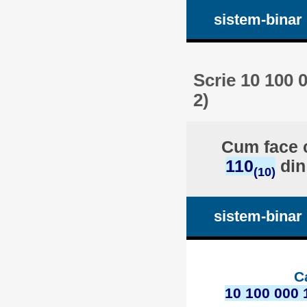
sistem-binar
Scrie 10 100 
2)
Cum face c
110
din
(10)
sistem-binar
C
10 100 000 