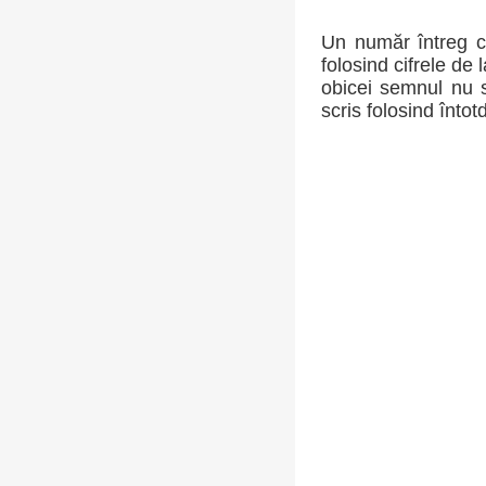
Un număr întreg c
folosind cifrele de 
obicei semnul nu s
scris folosind întot