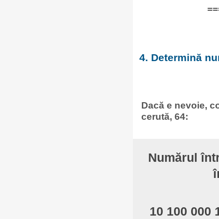
==
4. Determină num
Dacă e nevoie, co
cerută, 64:
Numărul înt
î
10 100 000 