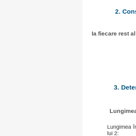
2. Con
Ia fiecare rest a
3. Dete
Lungimea 
Lungimea în
lui 2: