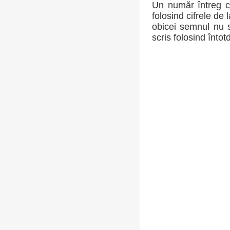
Un număr întreg c
folosind cifrele de 
obicei semnul nu s
scris folosind întot