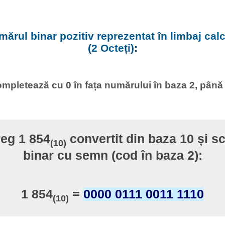
ărul binar pozitiv reprezentat în limbaj calcu
(2 Octeți):
mpletează cu 0 în fața numărului în baza 2, până
reg 1 854
convertit din baza 10 și sc
(10)
binar cu semn (cod în baza 2):
1 854
=
0000 0111 0011 1110
(10)