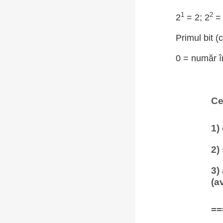
1
2
2
= 2; 2
= 
Primul bit (
0 = număr în
Ce
1)
2)
3)
(a
==