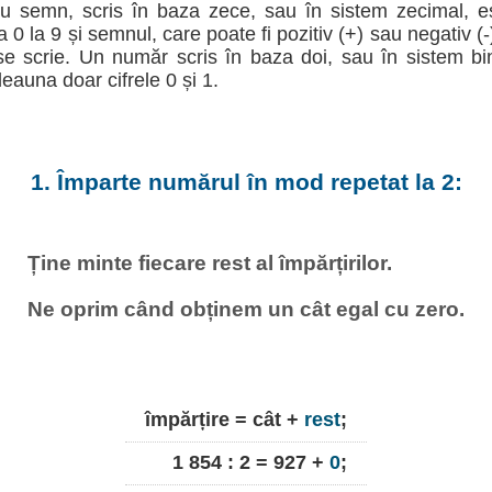
u semn, scris în baza zece, sau în sistem zecimal, e
la 0 la 9 și semnul, care poate fi pozitiv (+) sau negativ (
e scrie. Un număr scris în baza doi, sau în sistem b
deauna doar cifrele 0 și 1.
1. Împarte numărul în mod repetat la 2:
Ține minte fiecare rest al împărțirilor.
Ne oprim când obținem un cât egal cu zero.
împărțire = cât +
rest
;
1 854 : 2 = 927 +
0
;