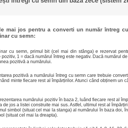
ști întregi cu semn din baza zece (sistem z
de mai jos pentru a converti un număr întreg c
binar cu semn:
binar cu semn, primul bit (cel mai din stânga) e rezervat pen
 pozitiv, 1 = dacă numărul întreg este negativ. Dacă numărul de 
unea pozitivă a numărului.
tarea pozitivă a numărului întreg cu semn care trebuie converti
inând minte fiecare rest al împărțirilor. Atunci când obținem un c
rezentarea numărului pozitiv în baza 2, luând fiecare rest al împ
de jos a listei construite mai sus. Astfel, ultimul rest al împărțir
ul simbol (situat cel mai la stanga) al numărului în baza doi, în
ol (situat cel mai la dreapta).