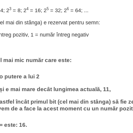
3
4
5
6
4; 2
= 8; 2
= 16; 2
= 32; 2
= 64; ...
cel mai din stânga) e rezervat pentru semn:
treg pozitiv, 1 = număr întreg negativ
l mai mic număr care este:
 o putere a lui 2
 și e mai mare decât lungimea actuală, 11,
 astfel încât primul bit (cel mai din stânga) să fie z
vem de a face la acest moment cu un număr pozit
= este: 16.