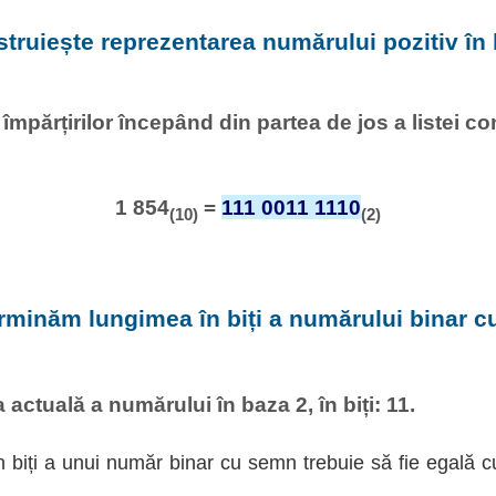
struiește reprezentarea numărului pozitiv în 
l împărțirilor începând din partea de jos a listei c
1 854
=
111 0011 1110
(10)
(2)
rminăm lungimea în biți a numărului binar 
actuală a numărului în baza 2, în biți: 11.
 biți a unui număr binar cu semn trebuie să fie egală c