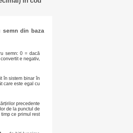
ecimal) în cod
u semn din baza
tru semn: 0 = dacă
convertit e negativ,
t în sistem binar în
ât care este egal cu
ărțirilor precedente
ilor de la punctul de
 timp ce primul rest