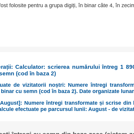
fost folosite pentru a grupa digiți, în binar câte 4, în zeci
rații: Calculator: scrierea numărului întreg 1 89
 semn (cod în baza 2)
uate de vizitatorii noștri: Numere întregi transfor
 binar cu semn (cod în baza 2). Date organizate luna
August]: Numere întregi transformate și scrise din
cule efectuate pe parcursul lunii: August - de vizitat