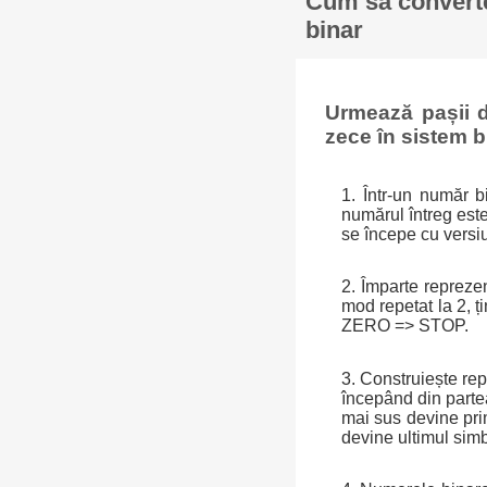
Cum să converte
binar
Urmează pașii 
zece în sistem 
1. Într-un număr 
numărul întreg este
se începe cu versi
2. Împarte reprezen
mod repetat la 2, ț
ZERO => STOP.
3. Construiește rep
începând din partea 
mai sus devine prim
devine ultimul simb