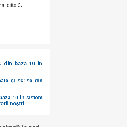
mal câte 3.
0 din baza 10 în
mate și scrise din
r
 baza 10 în sistem
orii noștri