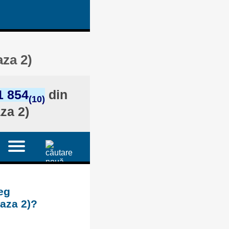
aza 2)
1 854
din
(10)
za 2)
eg
baza 2)?