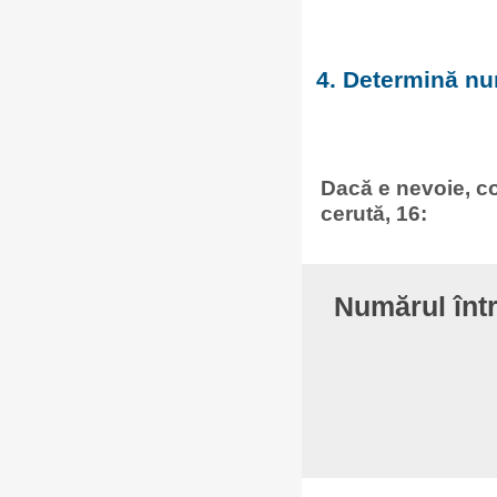
4. Determină num
Dacă e nevoie, co
cerută, 16:
Numărul înt