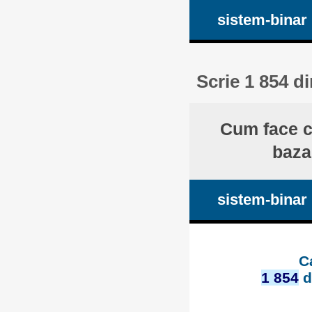
sistem-binar
Scrie 1 854 d
Cum face c
baza
sistem-binar
C
1 854
d