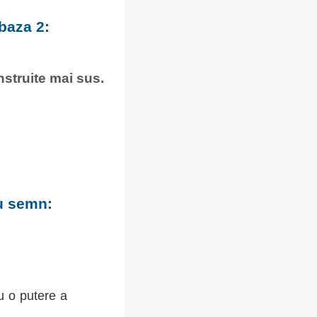
baza 2:
onstruite mai sus.
cu semn:
u o putere a