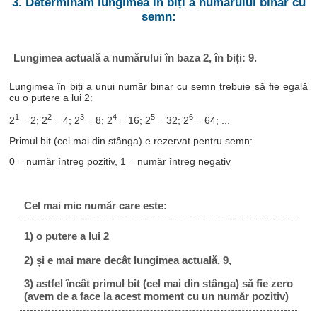
3. Determinăm lungimea în biți a numărului binar cu
semn:
Lungimea actuală a numărului în baza 2, în biți: 9.
Lungimea în biți a unui număr binar cu semn trebuie să fie egală
cu o putere a lui 2:
1
2
3
4
5
6
2
= 2; 2
= 4; 2
= 8; 2
= 16; 2
= 32; 2
= 64; ...
Primul bit (cel mai din stânga) e rezervat pentru semn:
0 = număr întreg pozitiv, 1 = număr întreg negativ
Cel mai mic număr care este:
1) o putere a lui 2
2) și e mai mare decât lungimea actuală, 9,
3) astfel încât primul bit (cel mai din stânga) să fie zero
(avem de a face la acest moment cu un număr pozitiv)