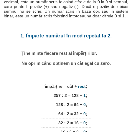
zecimal, este un număr scris folosind cifrele de la 0 la 9 și semnul,
care poate fi pozitiv (+) sau negativ (-). Dacă e pozitiv de obicei
semnul nu se scrie. Un număr scris în baza doi, sau în sistem
binar, este un număr scris folosind întotdeauna doar cifrele 0 și 1.
1. Împarte numărul în mod repetat la 2:
Ține minte fiecare rest al împărțirilor.
Ne oprim când obținem un cât egal cu zero.
împărțire = cât +
rest
;
257 : 2 = 128 +
1
;
128 : 2 = 64 +
0
;
64 : 2 = 32 +
0
;
32 : 2 = 16 +
0
;