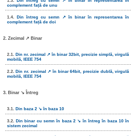
1.3.
Din întreg cu semn ↗ în binar în representarea în
complement față de unu
1.4.
Din întreg cu semn ↗ în binar în representarea în
complement față de doi
2. Zecimal ↗ Binar
2.1.
Din nr. zecimal ↗ în binar 32bit, precizie simplă, virgulă
mobilă, IEEE 754
2.2.
Din nr. zecimal ↗ în binar 64bit, precizie dublă, virgulă
mobilă, IEEE 754
3. Binar ↘ Întreg
3.1.
Din baza 2 ↘ în baza 10
3.2.
Din binar cu semn în baza 2 ↘ în întreg în baza 10 în
sistem zecimal