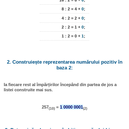
16 : 2 = 8 +
0
;
8 : 2 = 4 +
0
;
4 : 2 = 2 +
0
;
2 : 2 = 1 +
0
;
1 : 2 = 0 +
1
;
2. Construiește reprezentarea numărului pozitiv în
baza 2:
Ia fiecare rest al împărțirilor începând din partea de jos a
listei construite mai sus.
257
=
1 0000 0001
(10)
(2)