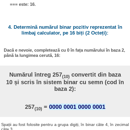
=== este: 16.
4. Determină numărul binar pozitiv reprezentat în
limbaj calculator, pe 16 biți (2 Octeți):
Dacă e nevoie, completează cu 0 în fața numărului în baza 2,
până la lungimea cerută, 16:
Numărul întreg 257
convertit din baza
(10)
10 și scris în sistem binar cu semn (cod în
baza 2):
257
=
0000 0001 0000 0001
(10)
Spații au fost folosite pentru a grupa digiți, în binar câte 4, în zecimal
câte 3.