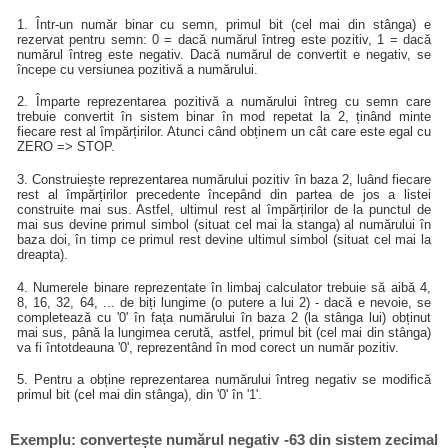
1. Într-un număr binar cu semn, primul bit (cel mai din stânga) e
rezervat pentru semn: 0 = dacă numărul întreg este pozitiv, 1 = dacă
numărul întreg este negativ. Dacă numărul de convertit e negativ, se
începe cu versiunea pozitivă a numărului.
2. Împarte reprezentarea pozitivă a numărului întreg cu semn care
trebuie convertit în sistem binar în mod repetat la 2, ținând minte
fiecare rest al împărțirilor. Atunci când obținem un cât care este egal cu
ZERO => STOP.
3. Construiește reprezentarea numărului pozitiv în baza 2, luând fiecare
rest al împărțirilor precedente începând din partea de jos a listei
construite mai sus. Astfel, ultimul rest al împărțirilor de la punctul de
mai sus devine primul simbol (situat cel mai la stanga) al numărului în
baza doi, în timp ce primul rest devine ultimul simbol (situat cel mai la
dreapta).
4. Numerele binare reprezentate în limbaj calculator trebuie să aibă 4,
8, 16, 32, 64, ... de biți lungime (o putere a lui 2) - dacă e nevoie, se
completează cu '0' în fața numărului în baza 2 (la stânga lui) obținut
mai sus, până la lungimea cerută, astfel, primul bit (cel mai din stânga)
va fi întotdeauna '0', reprezentând în mod corect un număr pozitiv.
5. Pentru a obține reprezentarea numărului întreg negativ se modifică
primul bit (cel mai din stânga), din '0' în '1'.
Exemplu: convertește numărul negativ -63 din sistem zecimal