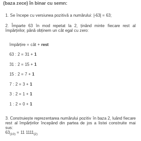
(baza zece) în binar cu semn:
1. Se începe cu versiunea pozitivă a numărului: |-63| = 63;
2. Împarte 63 în mod repetat la 2, ținând minte fiecare rest al
împărțirilor, până obținem un cât egal cu zero:
împărțire = cât +
rest
63 : 2 = 31 +
1
31 : 2 = 15 +
1
15 : 2 = 7 +
1
7 : 2 = 3 +
1
3 : 2 = 1 +
1
1 : 2 = 0 +
1
3. Construiește reprezentarea numărului pozitiv în baza 2, luând fiecare
rest al împărțirilor începând din partea de jos a listei construite mai
sus:
63
= 11 1111
(10)
(2)