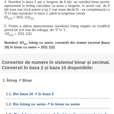
4. Numărul în baza 2 are o lungime de 6 biți, iar numărul binar pozitiv
reprezentat în limbaj calculator va avea o lungime, în acest caz, de 8
biți (cea mai mică putere a lui 2 mai mare decât 6) - se completează cu
'0' în fața numărului în baza 2, până la lungimea cerută:
63
= 0011 1111
(10)
(2)
5. Pentru a obține reprezentarea numărului întreg negativ se modifică
primul bit (cel mai din stânga), din '0' în '1':
-63
= 1011 1111
(10)
Numărul -63
, întreg cu semn, convertit din sistem zecimal (baza
10
10) în binar cu semn = 1011 1111
Convertor de numere în sistemul binar și zecimal.
Conversii în baza 2 și baza 10 disponibile:
1. Întreg ↗ Binar
1.1.
Din baza 10 ↗ în baza 2
1.2.
Din întreg cu semn ↗ în binar cu semn