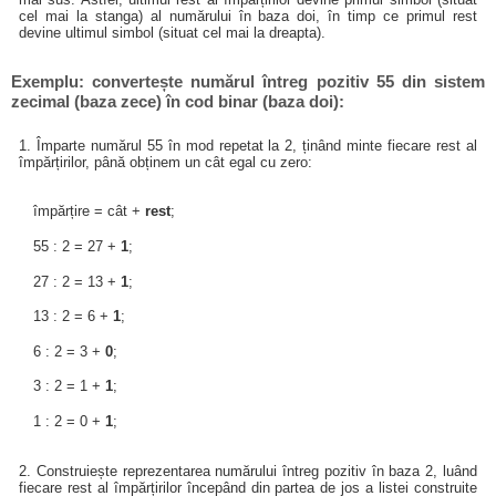
cel mai la stanga) al numărului în baza doi, în timp ce primul rest
devine ultimul simbol (situat cel mai la dreapta).
Exemplu: convertește numărul întreg pozitiv 55 din sistem
zecimal (baza zece) în cod binar (baza doi):
1. Împarte numărul 55 în mod repetat la 2, ținând minte fiecare rest al
împărțirilor, până obținem un cât egal cu zero:
împărțire = cât +
rest
;
55 : 2 = 27 +
1
;
27 : 2 = 13 +
1
;
13 : 2 = 6 +
1
;
6 : 2 = 3 +
0
;
3 : 2 = 1 +
1
;
1 : 2 = 0 +
1
;
2. Construiește reprezentarea numărului întreg pozitiv în baza 2, luând
fiecare rest al împărțirilor începând din partea de jos a listei construite