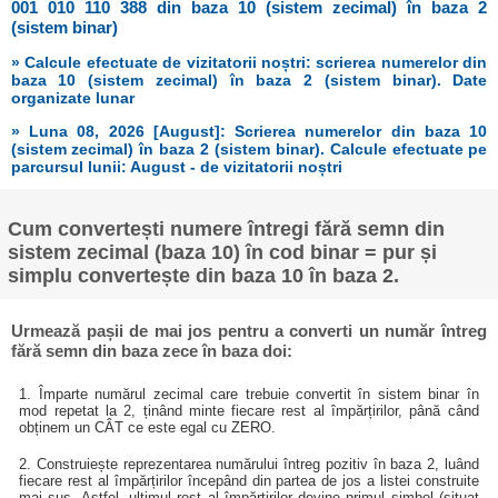
001 010 110 388 din baza 10 (sistem zecimal) în baza 2
(sistem binar)
» Calcule efectuate de vizitatorii noștri: scrierea numerelor din
baza 10 (sistem zecimal) în baza 2 (sistem binar). Date
organizate lunar
» Luna 08, 2026 [August]: Scrierea numerelor din baza 10
(sistem zecimal) în baza 2 (sistem binar). Calcule efectuate pe
parcursul lunii: August - de vizitatorii noștri
Cum convertești numere întregi fără semn din
sistem zecimal (baza 10) în cod binar = pur și
simplu convertește din baza 10 în baza 2.
Urmează pașii de mai jos pentru a converti un număr întreg
fără semn din baza zece în baza doi:
1. Împarte numărul zecimal care trebuie convertit în sistem binar în
mod repetat la 2, ținând minte fiecare rest al împărțirilor, până când
obținem un CÂT ce este egal cu ZERO.
2. Construiește reprezentarea numărului întreg pozitiv în baza 2, luând
fiecare rest al împărțirilor începând din partea de jos a listei construite
mai sus. Astfel, ultimul rest al împărțirilor devine primul simbol (situat