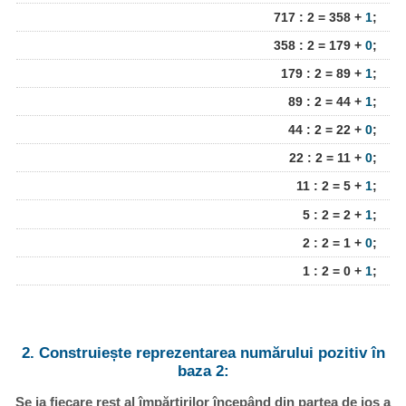
717 : 2 = 358 +
1
;
358 : 2 = 179 +
0
;
179 : 2 = 89 +
1
;
89 : 2 = 44 +
1
;
44 : 2 = 22 +
0
;
22 : 2 = 11 +
0
;
11 : 2 = 5 +
1
;
5 : 2 = 2 +
1
;
2 : 2 = 1 +
0
;
1 : 2 = 0 +
1
;
2. Construiește reprezentarea numărului pozitiv în
baza 2:
Se ia fiecare rest al împărțirilor începând din partea de jos a