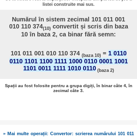
listei construite mai sus.
Numărul în sistem zecimal 101 011 001
010 110 374
convertit și scris din baza
(10)
10 în baza 2, ca binar fără semn:
101 011 001 010 110 374
=
1 0110
(baza 10)
0110 1101 1100 1111 1000 0110 0001 1001
1101 0011 1111 1010 0110
(baza 2)
Spații au fost folosite pentru a grupa digiți, în binar câte 4, în
zecimal câte 3.
» Mai multe operații: Convertor: scrierea numărului 101 011