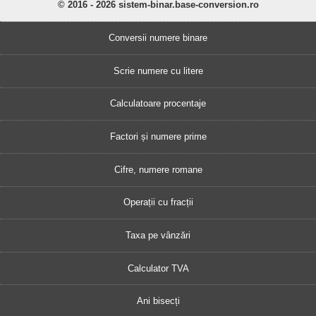
© 2016 - 2026 sistem-binar.base-conversion.ro
Conversii numere binare
Scrie numere cu litere
Calculatoare procentaje
Factori și numere prime
Cifre, numere romane
Operații cu fracții
Taxa pe vânzări
Calculator TVA
Ani bisecți