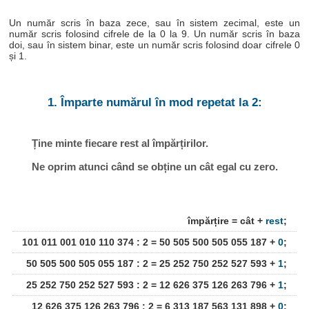
Un număr scris în baza zece, sau în sistem zecimal, este un
număr scris folosind cifrele de la 0 la 9. Un număr scris în baza
doi, sau în sistem binar, este un număr scris folosind doar cifrele 0
și 1.
1. Împarte numărul în mod repetat la 2:
Ține minte fiecare rest al împărțirilor.
Ne oprim atunci când se obține un cât egal cu zero.
împărțire = cât +
rest
;
101 011 001 010 110 374 : 2 = 50 505 500 505 055 187 +
0
;
50 505 500 505 055 187 : 2 = 25 252 750 252 527 593 +
1
;
25 252 750 252 527 593 : 2 = 12 626 375 126 263 796 +
1
;
12 626 375 126 263 796 : 2 = 6 313 187 563 131 898 +
0
;