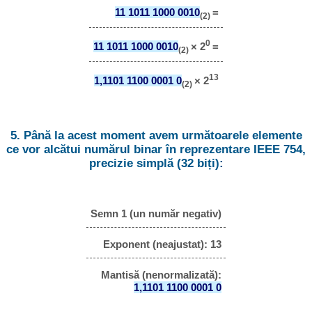
11 1011 1000 0010
=
(2)
0
11 1011 1000 0010
× 2
=
(2)
13
1,1101 1100 0001 0
× 2
(2)
5. Până la acest moment avem următoarele elemente
ce vor alcătui numărul binar în reprezentare IEEE 754,
precizie simplă (32 biți):
Semn 1 (un număr negativ)
Exponent (neajustat): 13
Mantisă (nenormalizată):
1,1101 1100 0001 0