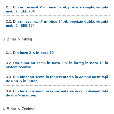
2.1.
Din nr. zecimal ↗ în binar 32bit, precizie simplă, virgulă
mobilă, IEEE 754
2.2.
Din nr. zecimal ↗ în binar 64bit, precizie dublă, virgulă
mobilă, IEEE 754
3. Binar ↘ Întreg
3.1.
Din baza 2 ↘ în baza 10
3.2.
Din binar cu semn în baza 2 ↘ în întreg în baza 10 în
sistem zecimal
3.3.
Din binar cu semn în reprezentarea în complement față
de unu ↘ în întreg
3.4.
Din binar cu semn în reprezentarea în complement față
de doi ↘ în întreg
4. Binar ↘ Zecimal