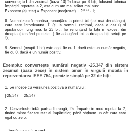
convertește-l din zecimal (baza 10) în binar pe 8 biți, folosind tehnica
împărțirii repetate la 2, așa cum am mai arătat mai sus:
(8-1)
Exponent (ajustat) = Exponent (neajustat) + 2
- 1;
8. Normalizează mantisa, renunțând la primul bit (cel mai din stânga),
care este întotdeauna '1' (și la semnul zecimal, dacă e cazul) și
ajustându-i lungimea, la 23 biți, fie renunțând la biții în exces, din
dreapta (pierzând precizie...) fie adaugând tot la dreapta biți setați pe
'0'.
9. Semnul (ocupă 1 bit) este egal fie cu 1, dacă este un număr negativ,
fie cu 0, dacă e un număr pozitiv.
Exemplu: convertește numărul negativ -25,347 din sistem
zecimal (baza zece) în sistem binar în virgulă mobilă în
reprezentarea IEEE 754, precizie simplă pe 32 de biți:
1. Se începe cu versiunea pozitivă a numărului:
|-25,347| = 25,347;
2. Convertește întâi partea întreagă, 25. Împarte în mod repetat la 2,
ținând minte fiecare rest al împărțirilor, până obținem un cât care este
egal cu zero:
împărțire = cât +
rest
;