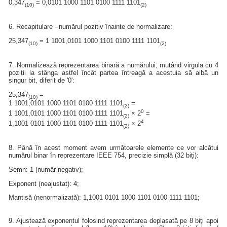
0,347
= 0,0101 1000 1101 0100 1111 1101
(10)
(2)
6. Recapitulare - numărul pozitiv înainte de normalizare:
25,347
= 1 1001,0101 1000 1101 0100 1111 1101
(10)
(2)
7. Normalizează reprezentarea binară a numărului, mutând virgula cu 4
poziții la stânga astfel încât partea întreagă a acestuia să aibă un
singur bit, diferit de '0':
25,347
=
(10)
1 1001,0101 1000 1101 0100 1111 1101
=
(2)
0
1 1001,0101 1000 1101 0100 1111 1101
× 2
=
(2)
4
1,1001 0101 1000 1101 0100 1111 1101
× 2
(2)
8. Până în acest moment avem următoarele elemente ce vor alcătui
numărul binar în reprezentare IEEE 754, precizie simplă (32 biți):
Semn: 1 (număr negativ);
Exponent (neajustat): 4;
Mantisă (nenormalizată): 1,1001 0101 1000 1101 0100 1111 1101;
9. Ajustează exponentul folosind reprezentarea deplasată pe 8 biți apoi