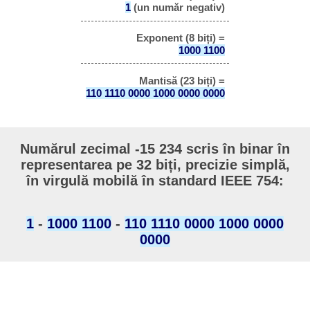
1
(un număr negativ)
Exponent (8 biți) =
1000 1100
Mantisă (23 biți) =
110 1110 0000 1000 0000 0000
Numărul zecimal -15 234 scris în binar în
representarea pe 32 biți, precizie simplă,
în virgulă mobilă în standard IEEE 754:
1
-
1000 1100
-
110 1110 0000 1000 0000
0000