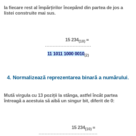
Ia fiecare rest al împărțirilor începând din partea de jos a
listei construite mai sus.
15 234
=
(10)
11 1011 1000 0010
(2)
4. Normalizează reprezentarea binară a numărului.
Mută virgula cu 13 poziții la stânga, astfel încât partea
întreagă a acestuia să aibă un singur bit, diferit de 0:
15 234
=
(10)