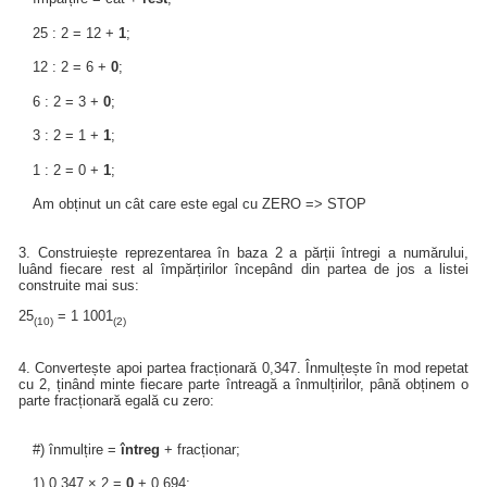
25 : 2 = 12 +
1
;
12 : 2 = 6 +
0
;
6 : 2 = 3 +
0
;
3 : 2 = 1 +
1
;
1 : 2 = 0 +
1
;
Am obținut un cât care este egal cu ZERO => STOP
3. Construiește reprezentarea în baza 2 a părții întregi a numărului,
luând fiecare rest al împărțirilor începând din partea de jos a listei
construite mai sus:
25
= 1 1001
(10)
(2)
4. Convertește apoi partea fracționară 0,347. Înmulțește în mod repetat
cu 2, ținând minte fiecare parte întreagă a înmulțirilor, până obținem o
parte fracționară egală cu zero:
#) înmulțire =
întreg
+ fracționar;
1) 0,347 × 2 =
0
+ 0,694;