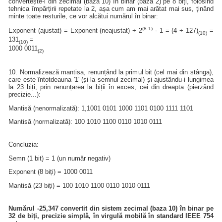
convertește-l din zecimal (baza 10) în binar (baza 2) pe 8 biți, folosind
tehnica împărțirii repetate la 2, așa cum am mai arătat mai sus, ținând
minte toate resturile, ce vor alcătui numărul în binar:
(8-1)
Exponent (ajustat) = Exponent (neajustat) + 2
- 1 = (4 + 127)
=
(10)
131
=
(10)
1000 0011
(2)
10. Normalizează mantisa, renunțând la primul bit (cel mai din stânga),
care este întotdeauna '1' (și la semnul zecimal) și ajustându-i lungimea
la 23 biți, prin renunțarea la biții în exces, cei din dreapta (pierzând
precizie...):
Mantisă (nenormalizată): 1,1001 0101 1000 1101 0100 1111 1101
Mantisă (normalizată): 100 1010 1100 0110 1010 0111
Concluzia:
Semn (1 bit) = 1 (un număr negativ)
Exponent (8 biți) = 1000 0011
Mantisă (23 biți) = 100 1010 1100 0110 1010 0111
Numărul -25,347 convertit din sistem zecimal (baza 10) în binar pe
32 de biți, precizie simplă, în virgulă mobilă în standard IEEE 754