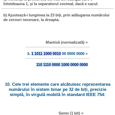
întotdeauna 1, și la separatorul zecimal, dacă e cazul.
b) Ajustează-i lungimea la 23 biți, prin adăugarea numărului
de zerouri necesare, la dreapta.
Mantisă (normalizată) =
1.
1 1011 1000 0010
00 0000 0000
=
110 1110 0000 1000 0000 0000
10. Cele trei elemente care alcătuiesc reprezentarea
numărului în sistem binar pe 32 de biți, precizie
simplă, în virgulă mobilă în standard IEEE 754:
Semn (1 bit) =