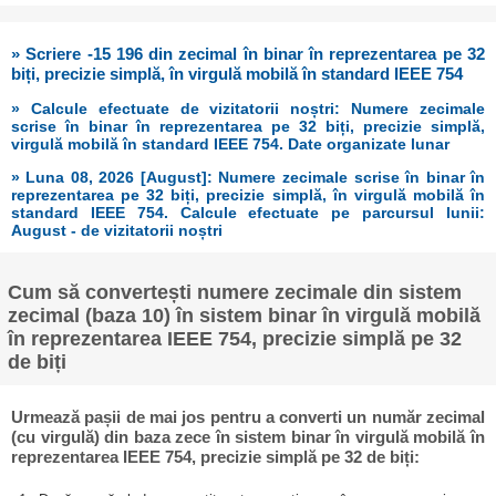
» Scriere -15 196 din zecimal în binar în reprezentarea pe 32
biți, precizie simplă, în virgulă mobilă în standard IEEE 754
» Calcule efectuate de vizitatorii noștri: Numere zecimale
scrise în binar în reprezentarea pe 32 biți, precizie simplă,
virgulă mobilă în standard IEEE 754. Date organizate lunar
» Luna 08, 2026 [August]: Numere zecimale scrise în binar în
reprezentarea pe 32 biți, precizie simplă, în virgulă mobilă în
standard IEEE 754. Calcule efectuate pe parcursul lunii:
August - de vizitatorii noștri
Cum să convertești numere zecimale din sistem
zecimal (baza 10) în sistem binar în virgulă mobilă
în reprezentarea IEEE 754, precizie simplă pe 32
de biți
Urmează pașii de mai jos pentru a converti un număr zecimal
(cu virgulă) din baza zece în sistem binar în virgulă mobilă în
reprezentarea IEEE 754, precizie simplă pe 32 de biți: