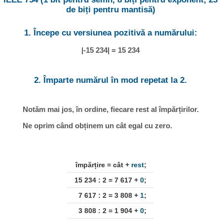
de biți pentru mantisă)
1. Începe cu versiunea pozitivă a numărului:
|-15 234| = 15 234
2. Împarte numărul în mod repetat la 2.
Notăm mai jos, în ordine, fiecare rest al împărțirilor.
Ne oprim când obținem un cât egal cu zero.
împărțire = cât +
rest
;
15 234 : 2 = 7 617 +
0
;
7 617 : 2 = 3 808 +
1
;
3 808 : 2 = 1 904 +
0
;