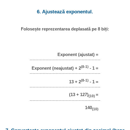
6. Ajustează exponentul.
Folosește reprezentarea deplasată pe 8 biți:
Exponent (ajustat) =
(8-1)
Exponent (neajustat) + 2
- 1 =
(8-1)
13 + 2
- 1 =
(13 + 127)
=
(10)
140
(10)