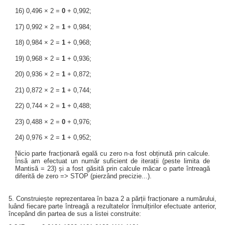
16) 0,496 × 2 =
0
+ 0,992;
17) 0,992 × 2 =
1
+ 0,984;
18) 0,984 × 2 =
1
+ 0,968;
19) 0,968 × 2 =
1
+ 0,936;
20) 0,936 × 2 =
1
+ 0,872;
21) 0,872 × 2 =
1
+ 0,744;
22) 0,744 × 2 =
1
+ 0,488;
23) 0,488 × 2 =
0
+ 0,976;
24) 0,976 × 2 =
1
+ 0,952;
Nicio parte fracționară egală cu zero n-a fost obținută prin calcule.
Însă am efectuat un număr suficient de iterații (peste limita de
Mantisă = 23) și a fost găsită prin calcule măcar o parte întreagă
diferită de zero => STOP (pierzând precizie...).
5. Construiește reprezentarea în baza 2 a părții fracționare a numărului,
luând fiecare parte întreagă a rezultatelor înmulțirilor efectuate anterior,
începând din partea de sus a listei construite: