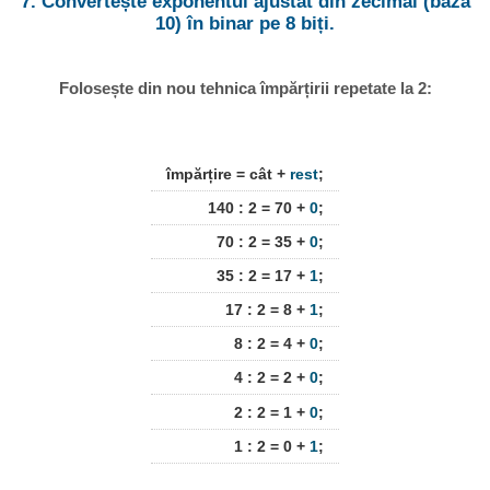
7. Convertește exponentul ajustat din zecimal (baza
10) în binar pe 8 biți.
Folosește din nou tehnica împărțirii repetate la 2:
împărțire = cât +
rest
;
140 : 2 = 70 +
0
;
70 : 2 = 35 +
0
;
35 : 2 = 17 +
1
;
17 : 2 = 8 +
1
;
8 : 2 = 4 +
0
;
4 : 2 = 2 +
0
;
2 : 2 = 1 +
0
;
1 : 2 = 0 +
1
;