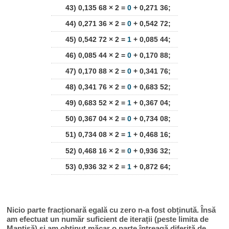
43) 0,135 68 × 2 =
0
+ 0,271 36;
44) 0,271 36 × 2 =
0
+ 0,542 72;
45) 0,542 72 × 2 =
1
+ 0,085 44;
46) 0,085 44 × 2 =
0
+ 0,170 88;
47) 0,170 88 × 2 =
0
+ 0,341 76;
48) 0,341 76 × 2 =
0
+ 0,683 52;
49) 0,683 52 × 2 =
1
+ 0,367 04;
50) 0,367 04 × 2 =
0
+ 0,734 08;
51) 0,734 08 × 2 =
1
+ 0,468 16;
52) 0,468 16 × 2 =
0
+ 0,936 32;
53) 0,936 32 × 2 =
1
+ 0,872 64;
Nicio parte fracționară egală cu zero n-a fost obținută. Însă
am efectuat un număr suficient de iterații (peste limita de
Mantisă) și am obținut măcar o parte întreagă diferită de