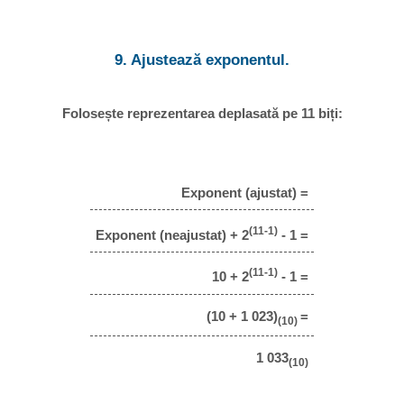
9. Ajustează exponentul.
Folosește reprezentarea deplasată pe 11 biți:
Exponent (ajustat) =
(11-1)
Exponent (neajustat) + 2
- 1 =
(11-1)
10 + 2
- 1 =
(10 + 1 023)
=
(10)
1 033
(10)