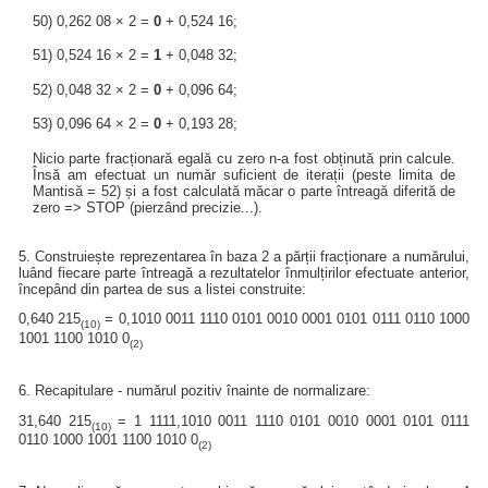
50) 0,262 08 × 2 =
0
+ 0,524 16;
51) 0,524 16 × 2 =
1
+ 0,048 32;
52) 0,048 32 × 2 =
0
+ 0,096 64;
53) 0,096 64 × 2 =
0
+ 0,193 28;
Nicio parte fracționară egală cu zero n-a fost obținută prin calcule.
Însă am efectuat un număr suficient de iterații (peste limita de
Mantisă = 52) și a fost calculată măcar o parte întreagă diferită de
zero => STOP (pierzând precizie...).
5. Construiește reprezentarea în baza 2 a părții fracționare a numărului,
luând fiecare parte întreagă a rezultatelor înmulțirilor efectuate anterior,
începând din partea de sus a listei construite:
0,640 215
= 0,1010 0011 1110 0101 0010 0001 0101 0111 0110 1000
(10)
1001 1100 1010 0
(2)
6. Recapitulare - numărul pozitiv înainte de normalizare:
31,640 215
= 1 1111,1010 0011 1110 0101 0010 0001 0101 0111
(10)
0110 1000 1001 1100 1010 0
(2)