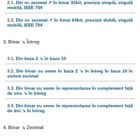
2.1.
Din nr. zecimal ↗ în binar 32bit, precizie simplă, virgulă
mobilă, IEEE 754
2.2.
Din nr. zecimal ↗ în binar 64bit, precizie dublă, virgulă
mobilă, IEEE 754
3. Binar ↘ Întreg
3.1.
Din baza 2 ↘ în baza 10
3.2.
Din binar cu semn în baza 2 ↘ în întreg în baza 10 în
sistem zecimal
3.3.
Din binar cu semn în reprezentarea în complement față
de unu ↘ în întreg
3.4.
Din binar cu semn în reprezentarea în complement față
de doi ↘ în întreg
4. Binar ↘ Zecimal