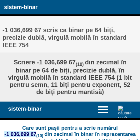
sistem-binar
-1 036,699 67 scris ca binar pe 64 biți,
precizie dublă, virgulă mobilă în standard
IEEE 754
Scriere -1 036,699 67
din zecimal în
(10)
binar pe 64 de biți, precizie dublă, în
virgulă mobilă în standard IEEE 754 (1 bit
pentru semn, 11 biți pentru exponent, 52
de biți pentru mantisă)
sistem-binar
Care sunt pașii pentru a scrie numărul
-1 036,699 67
din zecimal în binar în reprezentarea
(10)