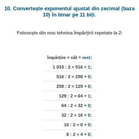
10. Convertește exponentul ajustat din zecimal (baza
10) în binar pe 11 biți.
Folosește din nou tehnica împărțirii repetate la 2:
împărțire = cât +
rest
;
1 033 : 2 = 516 +
1
;
516 : 2 = 258 +
0
;
258 : 2 = 129 +
0
;
129 : 2 = 64 +
1
;
64 : 2 = 32 +
0
;
32 : 2 = 16 +
0
;
16 : 2 = 8 +
0
;
8 : 2 = 4 +
0
;