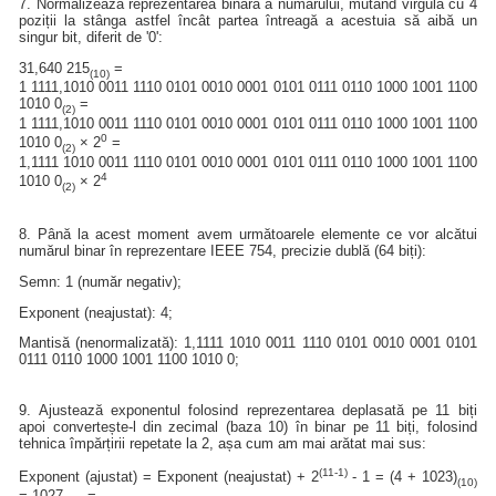
7. Normalizează reprezentarea binară a numărului, mutând virgula cu 4
poziții la stânga astfel încât partea întreagă a acestuia să aibă un
singur bit, diferit de '0':
31,640 215
=
(10)
1 1111,1010 0011 1110 0101 0010 0001 0101 0111 0110 1000 1001 1100
1010 0
=
(2)
1 1111,1010 0011 1110 0101 0010 0001 0101 0111 0110 1000 1001 1100
0
1010 0
× 2
=
(2)
1,1111 1010 0011 1110 0101 0010 0001 0101 0111 0110 1000 1001 1100
4
1010 0
× 2
(2)
8. Până la acest moment avem următoarele elemente ce vor alcătui
numărul binar în reprezentare IEEE 754, precizie dublă (64 biți):
Semn: 1 (număr negativ);
Exponent (neajustat): 4;
Mantisă (nenormalizată): 1,1111 1010 0011 1110 0101 0010 0001 0101
0111 0110 1000 1001 1100 1010 0;
9. Ajustează exponentul folosind reprezentarea deplasată pe 11 biți
apoi convertește-l din zecimal (baza 10) în binar pe 11 biți, folosind
tehnica împărțirii repetate la 2, așa cum am mai arătat mai sus:
(11-1)
Exponent (ajustat) = Exponent (neajustat) + 2
- 1 = (4 + 1023)
(10)
= 1027
=