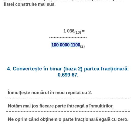
listei construite mai sus.
1 036
=
(10)
100 0000 1100
(2)
4. Convertește în binar (baza 2) partea fracționară:
0,699 67.
Înmulțește numărul în mod repetat cu 2.
Notăm mai jos fiecare parte întreagă a înmulțirilor.
Ne oprim când obținem o parte fracționară egală cu zero.