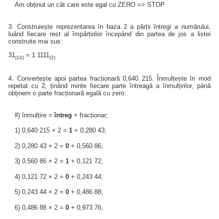
Am obținut un cât care este egal cu ZERO => STOP
3. Construiește reprezentarea în baza 2 a părții întregi a numărului,
luând fiecare rest al împărțirilor începând din partea de jos a listei
construite mai sus:
31
= 1 1111
(10)
(2)
4. Convertește apoi partea fracționară 0,640 215. Înmulțește în mod
repetat cu 2, ținând minte fiecare parte întreagă a înmulțirilor, până
obținem o parte fracționară egală cu zero:
#) înmulțire =
întreg
+ fracționar;
1) 0,640 215 × 2 =
1
+ 0,280 43;
2) 0,280 43 × 2 =
0
+ 0,560 86;
3) 0,560 86 × 2 =
1
+ 0,121 72;
4) 0,121 72 × 2 =
0
+ 0,243 44;
5) 0,243 44 × 2 =
0
+ 0,486 88;
6) 0,486 88 × 2 =
0
+ 0,973 76;