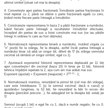
ultimul simbol (situat cel mai la dreapta).
4. Convertește apoi partea fracționară. Înmulțește partea fracționara în
mod repetat cu 2, până se obține o parte fracționară egală cu zero,
ținând minte fiecare parte întreagă a înmulțirilor.
5. Construiește reprezentarea în baza 2 a părții fracționare a numărului,
luând fiecare parte întreagă a rezultatelor înmulțirilor efectuate,
începând din partea de sus a listei construite mai sus (se iau părțile
întregi în ordinea în care au fost obținute).
6. Normalizează reprezentarea binară a numărului, mutând virgula cu
"n" poziții fie la stânga, fie la dreapta, astfel încât partea întreagă a
numărului binar să aibă un singur bit, diferit de '0' (la stânga semnului
zecimal să rămână un singur simbol, egal cu 1).
7. Ajustează exponentul folosind reprezentarea deplasată pe 11 biți
apoi convertește-l din zecimal (baza 10) în binar pe 11 biți, folosind
tehnica împărțirii repetate la 2, așa cum am mai arătat mai sus:
(11-1)
Exponent (ajustat) = Exponent (neajustat) + 2
- 1;
8. Normalizează mantisa, renunțând la primul bit (cel mai din stânga),
care este întotdeauna '1' (și la semnul zecimal, dacă e cazul) și
ajustându-i lungimea, la 52 biți, fie renunțând la biții în exces din
dreapta (pierzând precizie...), fie adaugând tot la dreapta biți setați pe
'0'.
Semnul (ocupă 1 bit) e egal fie cu 1, dacă e număr negativ, fie cu 0,