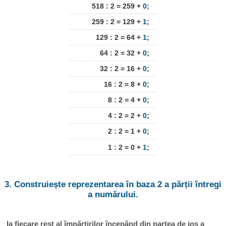
518 : 2 = 259 +
0
;
259 : 2 = 129 +
1
;
129 : 2 = 64 +
1
;
64 : 2 = 32 +
0
;
32 : 2 = 16 +
0
;
16 : 2 = 8 +
0
;
8 : 2 = 4 +
0
;
4 : 2 = 2 +
0
;
2 : 2 = 1 +
0
;
1 : 2 = 0 +
1
;
3. Construiește reprezentarea în baza 2 a părții întregi
a numărului.
Ia fiecare rest al împărțirilor începând din partea de jos a