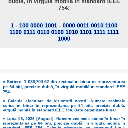
dublă, în virgulă mobilă în standard IEEE
754:
1
-
100 0000 1001
-
0000 0011 0010 1100
1100 0111 0110 0100 1010 1101 1111 1111
1000
» Scriere -1 036,700 62 din zecimal în binar în reprezentarea
pe 64 biți, precizie dublă, în virgulă mobilă în standard IEEE
754
» Calcule efectuate de vizitatorii noștri: Numere zecimale
scrise în binar în reprezentarea pe 64 biți, precizie dublă,
virgulă mobilă în standard IEEE 754. Date organizate lunar
» Luna 08, 2026 [August]: Numere zecimale scrise în binar în
reprezentarea pe 64 biți, precizie dublă, în virgulă mobilă în
standard IEEE 754. Calcule efectuate pe parcursul lunii: