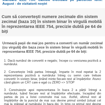
August - de vizitatorii noștri
Cum să convertești numere zecimale din sistem
zecimal (baza 10) în sistem binar în virgulă mobilă
în reprezentarea IEEE 754, precizie dublă pe 64 de
biți
Urmează pașii de mai jos pentru a converti un număr zecimal
(cu virgulă) din baza zece în sistem binar în virgulă mobilă în
reprezentarea IEEE 754, precizie dublă pe 64 de biți:
1. Dacă numărul de convertit e negativ, începe cu versiunea pozitivă a
numărului.
2. Convertește întâi partea întreagă, împarte în mod repetat la 2
reprezentarea pozitivă a numărului întreg cu semn care trebuie
convertit în sistem binar, ținând minte fiecare rest al împărțirilor. Atunci
când găsim un CÂT care e egal cu ZERO => STOP
3. Construiește apoi reprezentarea în baza 2 a părții întregi a
numărului, luând fiecare rest al împărțirilor efectuate, începând din
partea de jos a listei construite mai sus. Astfel, ultimul rest al
împărțirilor de la punctul de mai sus devine primul simbol (situat cel
mai la stânga) al numărului în baza doi, în timp ce primul rest devine