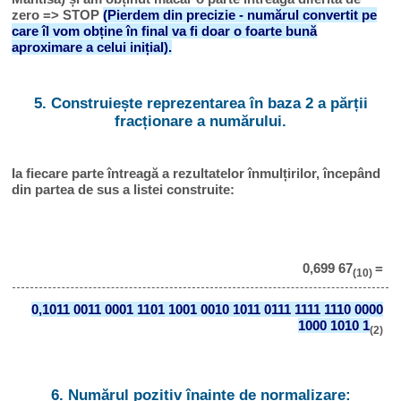
zero => STOP
(Pierdem din precizie - numărul convertit pe
care îl vom obține în final va fi doar o foarte bună
aproximare a celui inițial).
5. Construiește reprezentarea în baza 2 a părții
fracționare a numărului.
Ia fiecare parte întreagă a rezultatelor înmulțirilor, începând
din partea de sus a listei construite:
0,699 67
=
(10)
0,1011 0011 0001 1101 1001 0010 1011 0111 1111 1110 0000
1000 1010 1
(2)
6. Numărul pozitiv înainte de normalizare: