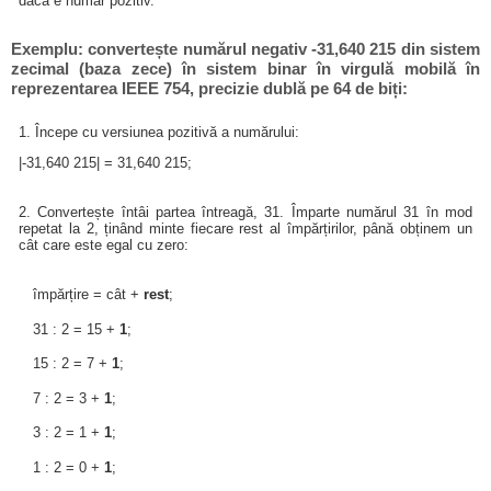
dacă e număr pozitiv.
Exemplu: convertește numărul negativ -31,640 215 din sistem
zecimal (baza zece) în sistem binar în virgulă mobilă în
reprezentarea IEEE 754, precizie dublă pe 64 de biți:
1. Începe cu versiunea pozitivă a numărului:
|-31,640 215| = 31,640 215;
2. Convertește întâi partea întreagă, 31. Împarte numărul 31 în mod
repetat la 2, ținând minte fiecare rest al împărțirilor, până obținem un
cât care este egal cu zero:
împărțire = cât +
rest
;
31 : 2 = 15 +
1
;
15 : 2 = 7 +
1
;
7 : 2 = 3 +
1
;
3 : 2 = 1 +
1
;
1 : 2 = 0 +
1
;