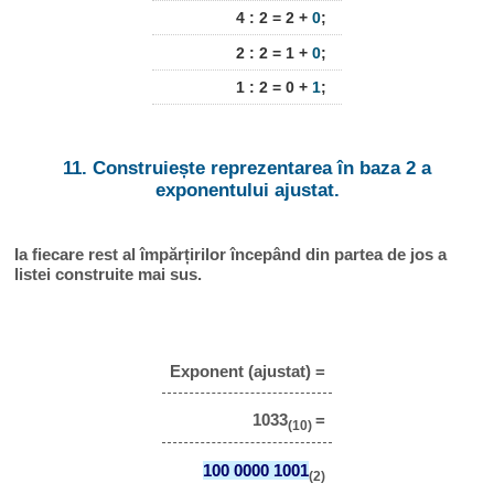
4 : 2 = 2 +
0
;
2 : 2 = 1 +
0
;
1 : 2 = 0 +
1
;
11. Construiește reprezentarea în baza 2 a
exponentului ajustat.
Ia fiecare rest al împărțirilor începând din partea de jos a
listei construite mai sus.
Exponent (ajustat) =
1033
=
(10)
100 0000 1001
(2)