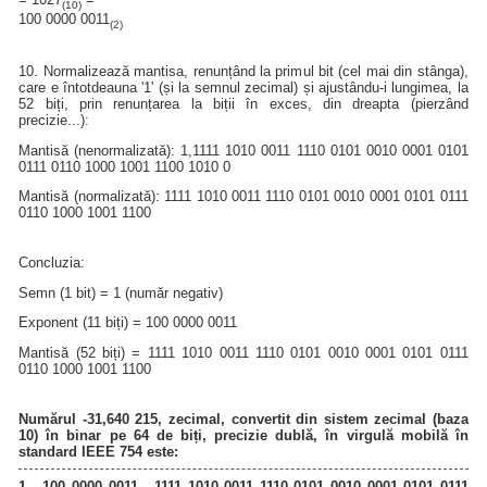
(10)
100 0000 0011
(2)
10. Normalizează mantisa, renunțând la primul bit (cel mai din stânga),
care e întotdeauna '1' (și la semnul zecimal) și ajustându-i lungimea, la
52 biți, prin renunțarea la biții în exces, din dreapta (pierzând
precizie...):
Mantisă (nenormalizată): 1,1111 1010 0011 1110 0101 0010 0001 0101
0111 0110 1000 1001 1100 1010 0
Mantisă (normalizată): 1111 1010 0011 1110 0101 0010 0001 0101 0111
0110 1000 1001 1100
Concluzia:
Semn (1 bit) = 1 (număr negativ)
Exponent (11 biți) = 100 0000 0011
Mantisă (52 biți) = 1111 1010 0011 1110 0101 0010 0001 0101 0111
0110 1000 1001 1100
Numărul -31,640 215, zecimal, convertit din sistem zecimal (baza
10) în binar pe 64 de biți, precizie dublă, în virgulă mobilă în
standard IEEE 754 este:
1 - 100 0000 0011 - 1111 1010 0011 1110 0101 0010 0001 0101 0111