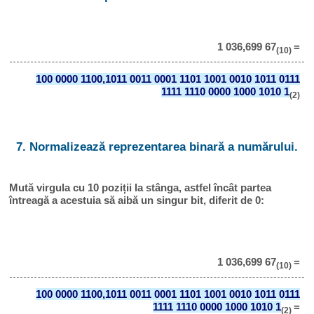
1 036,699 67
=
(10)
100 0000 1100,1011 0011 0001 1101 1001 0010 1011 0111
1111 1110 0000 1000 1010 1
(2)
7. Normalizează reprezentarea binară a numărului.
Mută virgula cu 10 poziții la stânga, astfel încât partea
întreagă a acestuia să aibă un singur bit, diferit de 0:
1 036,699 67
=
(10)
100 0000 1100,1011 0011 0001 1101 1001 0010 1011 0111
1111 1110 0000 1000 1010 1
=
(2)