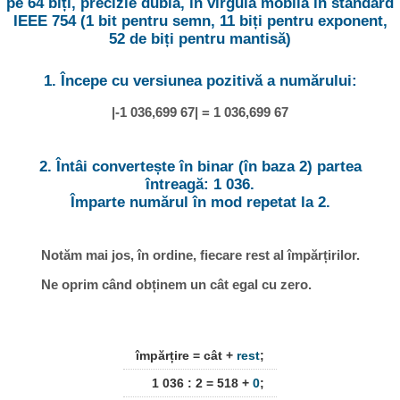
pe 64 biți, precizie dublă, în virgulă mobilă în standard
IEEE 754 (1 bit pentru semn, 11 biți pentru exponent,
52 de biți pentru mantisă)
1. Începe cu versiunea pozitivă a numărului:
|-1 036,699 67| = 1 036,699 67
2. Întâi convertește în binar (în baza 2) partea
întreagă: 1 036.
Împarte numărul în mod repetat la 2.
Notăm mai jos, în ordine, fiecare rest al împărțirilor.
Ne oprim când obținem un cât egal cu zero.
împărțire = cât +
rest
;
1 036 : 2 = 518 +
0
;