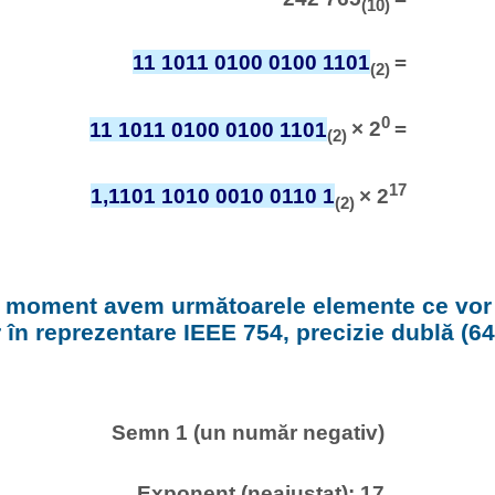
(10)
11 1011 0100 0100 1101
=
(2)
0
11 1011 0100 0100 1101
× 2
=
(2)
17
1,1101 1010 0010 0110 1
× 2
(2)
t moment avem următoarele elemente ce vor
 în reprezentare IEEE 754, precizie dublă (64 
Semn 1 (un număr negativ)
Exponent (neajustat): 17