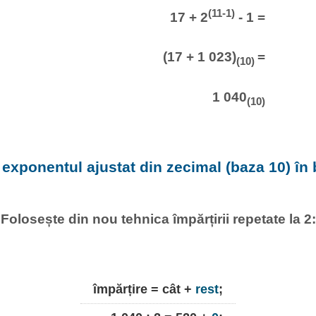
(11-1)
17 + 2
- 1 =
(17 + 1 023)
=
(10)
1 040
(10)
exponentul ajustat din zecimal (baza 10) în b
Folosește din nou tehnica împărțirii repetate la 2:
împărțire = cât +
rest
;