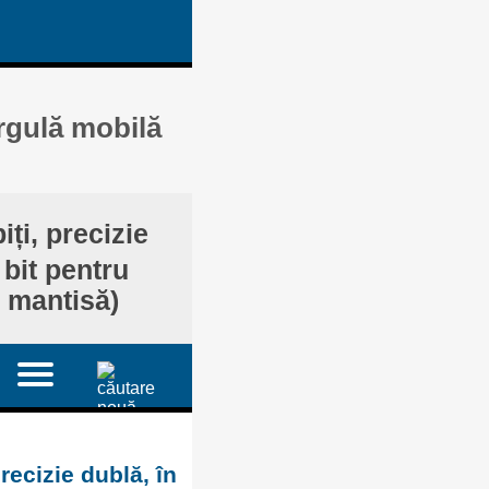
irgulă mobilă
iți, precizie
 bit pentru
u mantisă)
recizie dublă, în