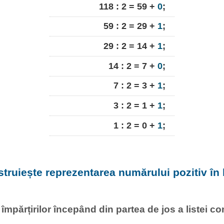
118 : 2 = 59 +
0
;
59 : 2 = 29 +
1
;
29 : 2 = 14 +
1
;
14 : 2 = 7 +
0
;
7 : 2 = 3 +
1
;
3 : 2 = 1 +
1
;
1 : 2 = 0 +
1
;
struiește reprezentarea numărului pozitiv în 
l împărțirilor începând din partea de jos a listei c