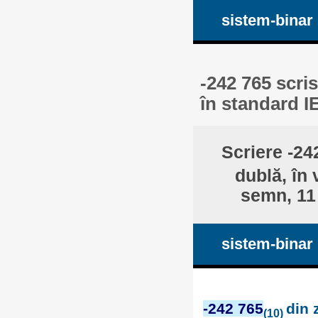
sistem-binar
-242 765 scris
în standard I
Scriere -24
dublă, în 
semn, 11 
sistem-binar
-242 765
din 
(10)