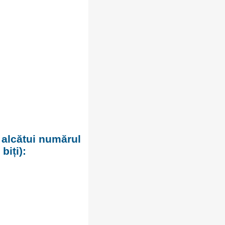
 alcătui numărul
biți):