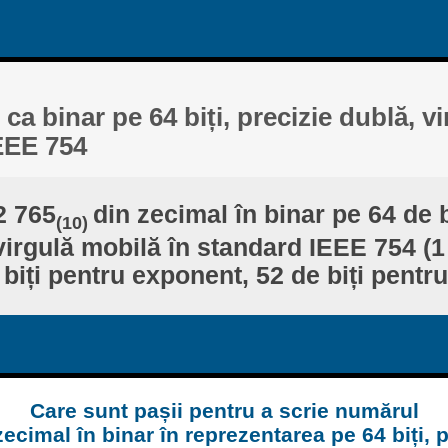
 ca binar pe 64 biți, precizie dublă, v
EEE 754
2 765
din zecimal în binar pe 64 de b
(10)
virgulă mobilă în standard IEEE 754 (1
biți pentru exponent, 52 de biți pentr
Care sunt pașii pentru a scrie numărul
zecimal în binar în reprezentarea pe 64 biți, p