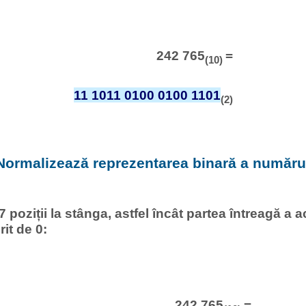
242 765
=
(10)
11 1011 0100 0100 1101
(2)
 Normalizează reprezentarea binară a numărul
 poziții la stânga, astfel încât partea întreagă a 
rit de 0:
242 765
=