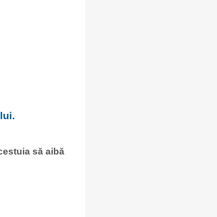
ui.
acestuia să aibă