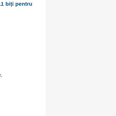
1 biți pentru
:
.