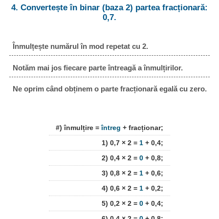
4. Convertește în binar (baza 2) partea fracționară:
0,7.
Înmulțește numărul în mod repetat cu 2.
Notăm mai jos fiecare parte întreagă a înmulțirilor.
Ne oprim când obținem o parte fracționară egală cu zero.
#) înmulțire =
întreg
+ fracționar;
1) 0,7 × 2 =
1
+ 0,4;
2) 0,4 × 2 =
0
+ 0,8;
3) 0,8 × 2 =
1
+ 0,6;
4) 0,6 × 2 =
1
+ 0,2;
5) 0,2 × 2 =
0
+ 0,4;
6) 0,4 × 2 =
0
+ 0,8;