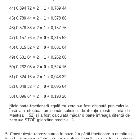
44) 0,894 72 × 2 =
1
+ 0,789 44;
45) 0,789 44 × 2 =
1
+ 0,578 88;
46) 0,578 88 × 2 =
1
+ 0,157 76;
47) 0,157 76 × 2 =
0
+ 0,315 52;
48) 0,315 52 × 2 =
0
+ 0,631 04;
49) 0,631 04 × 2 =
1
+ 0,262 08;
50) 0,262 08 × 2 =
0
+ 0,524 16;
51) 0,524 16 × 2 =
1
+ 0,048 32;
52) 0,048 32 × 2 =
0
+ 0,096 64;
53) 0,096 64 × 2 =
0
+ 0,193 28;
Nicio parte fracționară egală cu zero n-a fost obținută prin calcule.
Însă am efectuat un număr suficient de iterații (peste limita de
Mantisă = 52) și a fost calculată măcar o parte întreagă diferită de
zero => STOP (pierzând precizie...).
5. Construiește reprezentarea în baza 2 a părții fracționare a numărului,
luând fiecare parte întreagă a rezultatelor înmulțirilor efectuate anterior,