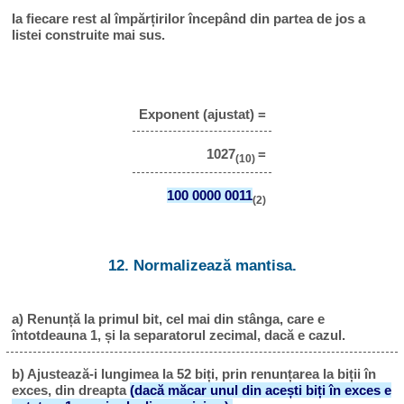
Ia fiecare rest al împărțirilor începând din partea de jos a
listei construite mai sus.
Exponent (ajustat) =
1027
=
(10)
100 0000 0011
(2)
12. Normalizează mantisa.
a) Renunță la primul bit, cel mai din stânga, care e
întotdeauna 1, și la separatorul zecimal, dacă e cazul.
b) Ajustează-i lungimea la 52 biți, prin renunțarea la biții în
exces, din dreapta
(dacă măcar unul din acești biți în exces e