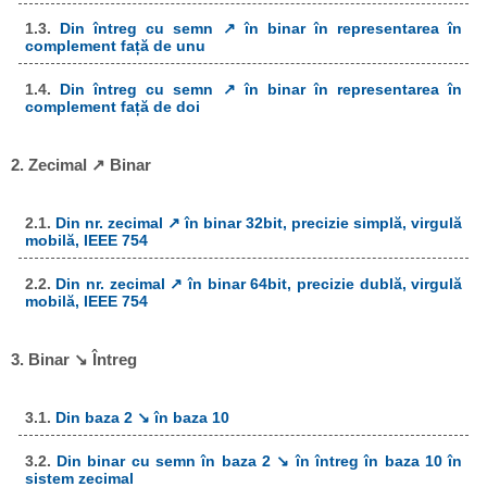
1.3.
Din întreg cu semn ↗ în binar în representarea în
complement față de unu
1.4.
Din întreg cu semn ↗ în binar în representarea în
complement față de doi
2. Zecimal ↗ Binar
2.1.
Din nr. zecimal ↗ în binar 32bit, precizie simplă, virgulă
mobilă, IEEE 754
2.2.
Din nr. zecimal ↗ în binar 64bit, precizie dublă, virgulă
mobilă, IEEE 754
3. Binar ↘ Întreg
3.1.
Din baza 2 ↘ în baza 10
3.2.
Din binar cu semn în baza 2 ↘ în întreg în baza 10 în
sistem zecimal