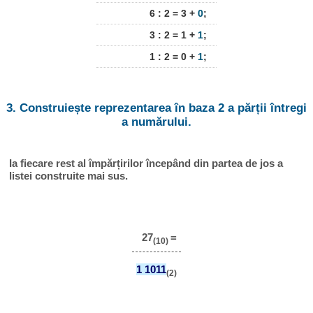
6 : 2 = 3 +
0
;
3 : 2 = 1 +
1
;
1 : 2 = 0 +
1
;
3. Construiește reprezentarea în baza 2 a părții întregi
a numărului.
Ia fiecare rest al împărțirilor începând din partea de jos a
listei construite mai sus.
27
=
(10)
1 1011
(2)