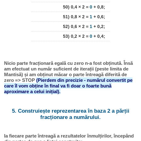
50) 0,4 × 2 =
0
+ 0,8;
51) 0,8 × 2 =
1
+ 0,6;
52) 0,6 × 2 =
1
+ 0,2;
53) 0,2 × 2 =
0
+ 0,4;
Nicio parte fracționară egală cu zero n-a fost obținută. Însă
am efectuat un număr suficient de iterații (peste limita de
Mantisă) și am obținut măcar o parte întreagă diferită de
zero => STOP
(Pierdem din precizie - numărul convertit pe
care îl vom obține în final va fi doar o foarte bună
aproximare a celui inițial).
5. Construiește reprezentarea în baza 2 a părții
fracționare a numărului.
Ia fiecare parte întreagă a rezultatelor înmulțirilor, începând