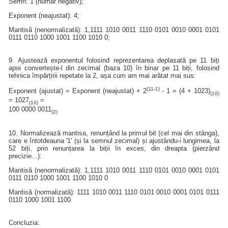
Semn: 1 (număr negativ);
Exponent (neajustat): 4;
Mantisă (nenormalizată): 1,1111 1010 0011 1110 0101 0010 0001 0101
0111 0110 1000 1001 1100 1010 0;
9. Ajustează exponentul folosind reprezentarea deplasată pe 11 biți
apoi convertește-l din zecimal (baza 10) în binar pe 11 biți, folosind
tehnica împărțirii repetate la 2, așa cum am mai arătat mai sus:
(11-1)
Exponent (ajustat) = Exponent (neajustat) + 2
- 1 = (4 + 1023)
(10)
= 1027
=
(10)
100 0000 0011
(2)
10. Normalizează mantisa, renunțând la primul bit (cel mai din stânga),
care e întotdeauna '1' (și la semnul zecimal) și ajustându-i lungimea, la
52 biți, prin renunțarea la biții în exces, din dreapta (pierzând
precizie...):
Mantisă (nenormalizată): 1,1111 1010 0011 1110 0101 0010 0001 0101
0111 0110 1000 1001 1100 1010 0
Mantisă (normalizată): 1111 1010 0011 1110 0101 0010 0001 0101 0111
0110 1000 1001 1100
Concluzia: