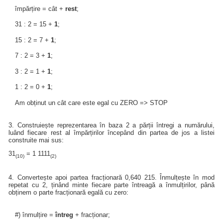
împărțire = cât +
rest
;
31 : 2 = 15 +
1
;
15 : 2 = 7 +
1
;
7 : 2 = 3 +
1
;
3 : 2 = 1 +
1
;
1 : 2 = 0 +
1
;
Am obținut un cât care este egal cu ZERO => STOP
3. Construiește reprezentarea în baza 2 a părții întregi a numărului,
luând fiecare rest al împărțirilor începând din partea de jos a listei
construite mai sus:
31
= 1 1111
(10)
(2)
4. Convertește apoi partea fracționară 0,640 215. Înmulțește în mod
repetat cu 2, ținând minte fiecare parte întreagă a înmulțirilor, până
obținem o parte fracționară egală cu zero:
#) înmulțire =
întreg
+ fracționar;