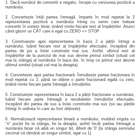
1. Dacă numărul de convertit e negativ, începe cu versiunea pozitivă a
numărului.
2. Convertește întâi partea întreagă, împarte în mod repetat la 2
reprezentarea pozitivă a numărului întreg cu semn care trebuie
convertit în sistem binar, ținând minte fiecare rest al împărțirilor. Atunci
când găsim un CÂT care e egal cu ZERO => STOP
3. Construiește apoi reprezentarea în baza 2 a părții întregi a
numărului, luând fiecare rest al împărțirilor efectuate, începând din
partea de jos a listei construite mai sus. Astfel, ultimul rest al
împărțirilor de la punctul de mai sus devine primul simbol (situat cel
mai la stânga) al numărului în baza doi, în timp ce primul rest devine
ultimul simbol (situat cel mai la dreapta).
4. Convertește apoi partea fracționară. Înmulțește partea fracționara în
mod repetat cu 2, până se obține o parte fracționară egală cu zero,
ținând minte fiecare parte întreagă a înmulțirilor.
5. Construiește reprezentarea în baza 2 a părții fracționare a numărului,
luând fiecare parte întreagă a rezultatelor înmulțirilor efectuate,
începând din partea de sus a listei construite mai sus (se iau părțile
întregi în ordinea în care au fost obținute).
6. Normalizează reprezentarea binară a numărului, mutând virgula cu
"n" poziții fie la stânga, fie la dreapta, astfel încât partea întreagă a
numărului binar să aibă un singur bit, diferit de '0' (la stânga semnului
zecimal să rămână un singur simbol, egal cu 1).