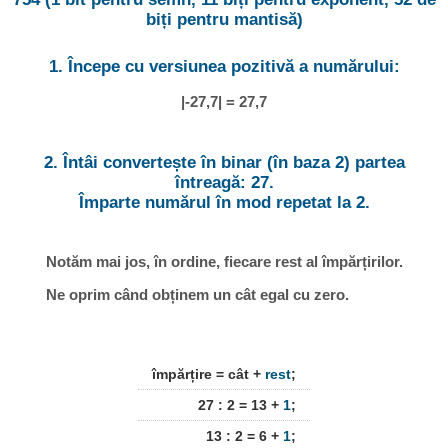
biți pentru mantisă)
1. Începe cu versiunea pozitivă a numărului:
|-27,7| = 27,7
2. Întâi convertește în binar (în baza 2) partea
întreagă: 27.
Împarte numărul în mod repetat la 2.
Notăm mai jos, în ordine, fiecare rest al împărțirilor.
Ne oprim când obținem un cât egal cu zero.
împărțire = cât +
rest
;
27 : 2 = 13 +
1
;
13 : 2 = 6 +
1
;