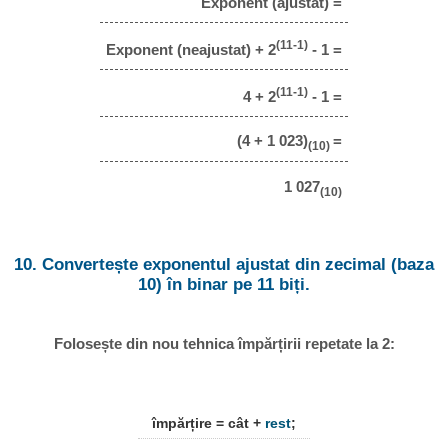
Exponent (ajustat) =
(11-1)
Exponent (neajustat) + 2
- 1 =
(11-1)
4 + 2
- 1 =
(4 + 1 023)
=
(10)
1 027
(10)
10. Convertește exponentul ajustat din zecimal (baza
10) în binar pe 11 biți.
Folosește din nou tehnica împărțirii repetate la 2:
împărțire = cât +
rest
;