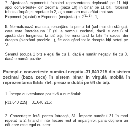
7. Ajustează exponentul folosind reprezentarea deplasată pe 11 biți
apoi convertește-l din zecimal (baza 10) în binar pe 11 biți, folosind
tehnica împărțirii repetate la 2, așa cum am mai arătat mai sus:
(11-1)
Exponent (ajustat) = Exponent (neajustat) + 2
- 1;
8. Normalizează mantisa, renunțând la primul bit (cel mai din stânga),
care este întotdeauna '1' (și la semnul zecimal, dacă e cazul) și
ajustându-i lungimea, la 52 biți, fie renunțând la biții în exces din
dreapta (pierzând precizie...), fie adaugând tot la dreapta biți setați pe
'0'.
Semnul (ocupă 1 bit) e egal fie cu 1, dacă e număr negativ, fie cu 0,
dacă e număr pozitiv.
Exemplu: convertește numărul negativ -31,640 215 din sistem
zecimal (baza zece) în sistem binar în virgulă mobilă în
reprezentarea IEEE 754, precizie dublă pe 64 de biți:
1. Începe cu versiunea pozitivă a numărului:
|-31,640 215| = 31,640 215;
2. Convertește întâi partea întreagă, 31. Împarte numărul 31 în mod
repetat la 2, ținând minte fiecare rest al împărțirilor, până obținem un
cât care este egal cu zero: