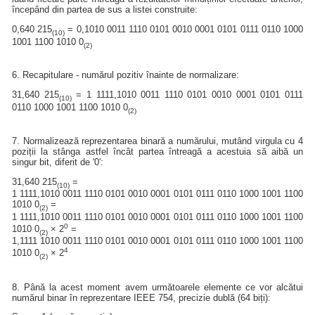
începând din partea de sus a listei construite:
0,640 215
= 0,1010 0011 1110 0101 0010 0001 0101 0111 0110 1000
(10)
1001 1100 1010 0
(2)
6. Recapitulare - numărul pozitiv înainte de normalizare:
31,640 215
= 1 1111,1010 0011 1110 0101 0010 0001 0101 0111
(10)
0110 1000 1001 1100 1010 0
(2)
7. Normalizează reprezentarea binară a numărului, mutând virgula cu 4
poziții la stânga astfel încât partea întreagă a acestuia să aibă un
singur bit, diferit de '0':
31,640 215
=
(10)
1 1111,1010 0011 1110 0101 0010 0001 0101 0111 0110 1000 1001 1100
1010 0
=
(2)
1 1111,1010 0011 1110 0101 0010 0001 0101 0111 0110 1000 1001 1100
0
1010 0
× 2
=
(2)
1,1111 1010 0011 1110 0101 0010 0001 0101 0111 0110 1000 1001 1100
4
1010 0
× 2
(2)
8. Până la acest moment avem următoarele elemente ce vor alcătui
numărul binar în reprezentare IEEE 754, precizie dublă (64 biți):