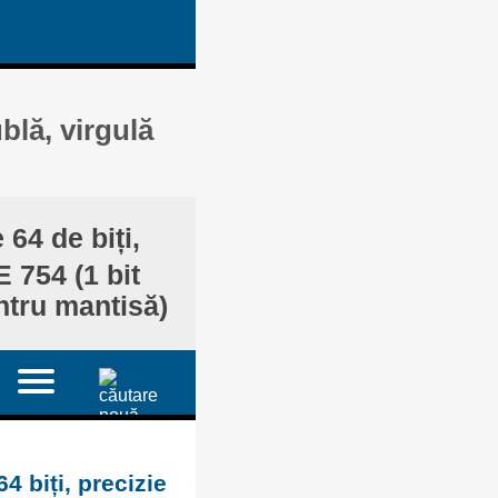
ublă, virgulă
 64 de biți,
 754 (1 bit
ntru mantisă)
4 biți, precizie