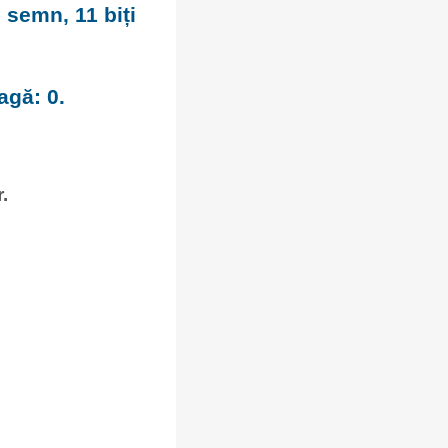
 semn, 11 biți
agă: 0.
.