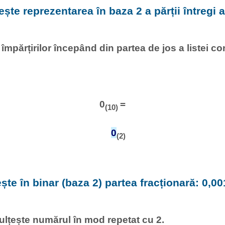
ește reprezentarea în baza 2 a părții întregi 
l împărțirilor începând din partea de jos a listei c
0
=
(10)
0
(2)
ște în binar (baza 2) partea fracționară: 0,00
ulțește numărul în mod repetat cu 2.