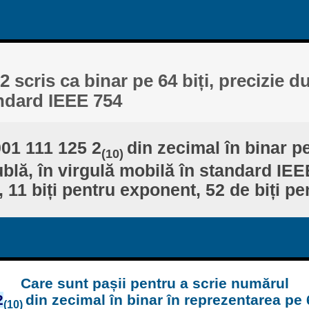
2 scris ca binar pe 64 biți, precizie d
ndard IEEE 754
001 111 125 2
din zecimal în binar pe
(10)
ublă, în virgulă mobilă în standard IEEE
 11 biți pentru exponent, 52 de biți pe
Care sunt pașii pentru a scrie numărul
2
din zecimal în binar în reprezentarea pe 6
(10)