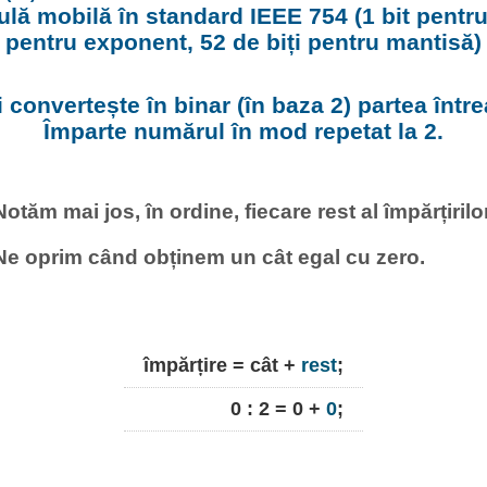
gulă mobilă în standard IEEE 754 (1 bit pentru
pentru exponent, 52 de biți pentru mantisă)
âi convertește în binar (în baza 2) partea între
Împarte numărul în mod repetat la 2.
Notăm mai jos, în ordine, fiecare rest al împărțirilor
Ne oprim când obținem un cât egal cu zero.
împărțire = cât +
rest
;
0 : 2 = 0 +
0
;