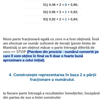
51) 0,48 × 2 =
0
+ 0,96;
52) 0,96 × 2 =
1
+ 0,92;
53) 0,92 × 2 =
1
+ 0,84;
Nicio parte fracționară egală cu zero n-a fost obținută. Însă
am efectuat un număr suficient de iterații (peste limita de
Mantisă) și am obținut măcar o parte întreagă diferită de
zero => STOP
(Pierdem din precizie - numărul convertit pe
care îl vom obține în final va fi doar o foarte bună
aproximare a celui inițial).
4. Construiește reprezentarea în baza 2 a părții
fracționare a numărului.
Ia fiecare parte întreagă a rezultatelor înmulțirilor, începând
din partea de sus a listei construite: