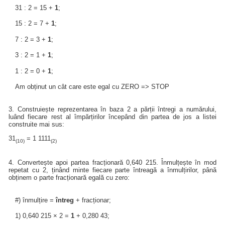
31 : 2 = 15 +
1
;
15 : 2 = 7 +
1
;
7 : 2 = 3 +
1
;
3 : 2 = 1 +
1
;
1 : 2 = 0 +
1
;
Am obținut un cât care este egal cu ZERO => STOP
3. Construiește reprezentarea în baza 2 a părții întregi a numărului,
luând fiecare rest al împărțirilor începând din partea de jos a listei
construite mai sus:
31
= 1 1111
(10)
(2)
4. Convertește apoi partea fracționară 0,640 215. Înmulțește în mod
repetat cu 2, ținând minte fiecare parte întreagă a înmulțirilor, până
obținem o parte fracționară egală cu zero:
#) înmulțire =
întreg
+ fracționar;
1) 0,640 215 × 2 =
1
+ 0,280 43;