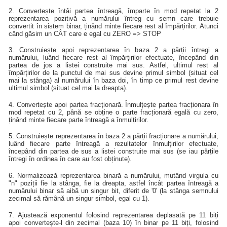
2. Convertește întâi partea întreagă, împarte în mod repetat la 2
reprezentarea pozitivă a numărului întreg cu semn care trebuie
convertit în sistem binar, ținând minte fiecare rest al împărțirilor. Atunci
când găsim un CÂT care e egal cu ZERO => STOP
3. Construiește apoi reprezentarea în baza 2 a părții întregi a
numărului, luând fiecare rest al împărțirilor efectuate, începând din
partea de jos a listei construite mai sus. Astfel, ultimul rest al
împărțirilor de la punctul de mai sus devine primul simbol (situat cel
mai la stânga) al numărului în baza doi, în timp ce primul rest devine
ultimul simbol (situat cel mai la dreapta).
4. Convertește apoi partea fracționară. Înmulțește partea fracționara în
mod repetat cu 2, până se obține o parte fracționară egală cu zero,
ținând minte fiecare parte întreagă a înmulțirilor.
5. Construiește reprezentarea în baza 2 a părții fracționare a numărului,
luând fiecare parte întreagă a rezultatelor înmulțirilor efectuate,
începând din partea de sus a listei construite mai sus (se iau părțile
întregi în ordinea în care au fost obținute).
6. Normalizează reprezentarea binară a numărului, mutând virgula cu
"n" poziții fie la stânga, fie la dreapta, astfel încât partea întreagă a
numărului binar să aibă un singur bit, diferit de '0' (la stânga semnului
zecimal să rămână un singur simbol, egal cu 1).
7. Ajustează exponentul folosind reprezentarea deplasată pe 11 biți
apoi convertește-l din zecimal (baza 10) în binar pe 11 biți, folosind