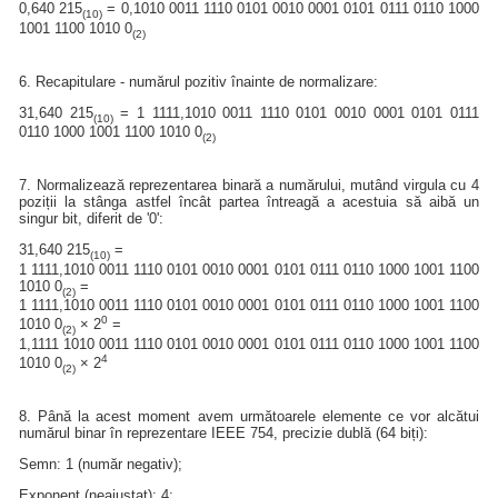
0,640 215
= 0,1010 0011 1110 0101 0010 0001 0101 0111 0110 1000
(10)
1001 1100 1010 0
(2)
6. Recapitulare - numărul pozitiv înainte de normalizare:
31,640 215
= 1 1111,1010 0011 1110 0101 0010 0001 0101 0111
(10)
0110 1000 1001 1100 1010 0
(2)
7. Normalizează reprezentarea binară a numărului, mutând virgula cu 4
poziții la stânga astfel încât partea întreagă a acestuia să aibă un
singur bit, diferit de '0':
31,640 215
=
(10)
1 1111,1010 0011 1110 0101 0010 0001 0101 0111 0110 1000 1001 1100
1010 0
=
(2)
1 1111,1010 0011 1110 0101 0010 0001 0101 0111 0110 1000 1001 1100
0
1010 0
× 2
=
(2)
1,1111 1010 0011 1110 0101 0010 0001 0101 0111 0110 1000 1001 1100
4
1010 0
× 2
(2)
8. Până la acest moment avem următoarele elemente ce vor alcătui
numărul binar în reprezentare IEEE 754, precizie dublă (64 biți):
Semn: 1 (număr negativ);
Exponent (neajustat): 4;