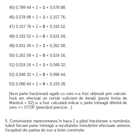
45) 0,789 44 × 2 =
1
+ 0,578 88;
46) 0,578 88 × 2 =
1
+ 0,157 76;
47) 0,157 76 × 2 =
0
+ 0,315 52;
48) 0,315 52 × 2 =
0
+ 0,631 04;
49) 0,631 04 × 2 =
1
+ 0,262 08;
50) 0,262 08 × 2 =
0
+ 0,524 16;
51) 0,524 16 × 2 =
1
+ 0,048 32;
52) 0,048 32 × 2 =
0
+ 0,096 64;
53) 0,096 64 × 2 =
0
+ 0,193 28;
Nicio parte fracționară egală cu zero n-a fost obținută prin calcule.
Însă am efectuat un număr suficient de iterații (peste limita de
Mantisă = 52) și a fost calculată măcar o parte întreagă diferită de
zero => STOP (pierzând precizie...).
5. Construiește reprezentarea în baza 2 a părții fracționare a numărului,
luând fiecare parte întreagă a rezultatelor înmulțirilor efectuate anterior,
începând din partea de sus a listei construite: