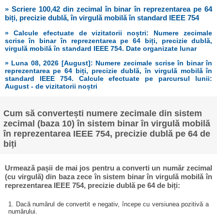
» Scriere 100,42 din zecimal în binar în reprezentarea pe 64
biți, precizie dublă, în virgulă mobilă în standard IEEE 754
» Calcule efectuate de vizitatorii noștri: Numere zecimale
scrise în binar în reprezentarea pe 64 biți, precizie dublă,
virgulă mobilă în standard IEEE 754. Date organizate lunar
» Luna 08, 2026 [August]: Numere zecimale scrise în binar în
reprezentarea pe 64 biți, precizie dublă, în virgulă mobilă în
standard IEEE 754. Calcule efectuate pe parcursul lunii:
August - de vizitatorii noștri
Cum să convertești numere zecimale din sistem
zecimal (baza 10) în sistem binar în virgulă mobilă
în reprezentarea IEEE 754, precizie dublă pe 64 de
biți
Urmează pașii de mai jos pentru a converti un număr zecimal
(cu virgulă) din baza zece în sistem binar în virgulă mobilă în
reprezentarea IEEE 754, precizie dublă pe 64 de biți:
1. Dacă numărul de convertit e negativ, începe cu versiunea pozitivă a
numărului.