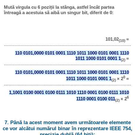
Mută virgula cu 6 poziții la stânga, astfel încât partea
întreagă a acestuia să aibă un singur bit, diferit de 0:
101,02
=
(10)
110 0101,0000 0101 0001 1110 1011 1000 0101 0001 1110
1011 1000 0101 0001 1
=
(2)
110 0101,0000 0101 0001 1110 1011 1000 0101 0001 1110
0
1011 1000 0101 0001 1
× 2
=
(2)
1,1001 0100 0001 0100 0111 1010 1110 0001 0100 0111 1010
6
1110 0001 0100 011
× 2
(2)
7. Până la acest moment avem următoarele elemente
ce vor alcătui numărul binar în reprezentare IEEE 754,
precizie dublă (64 biți):