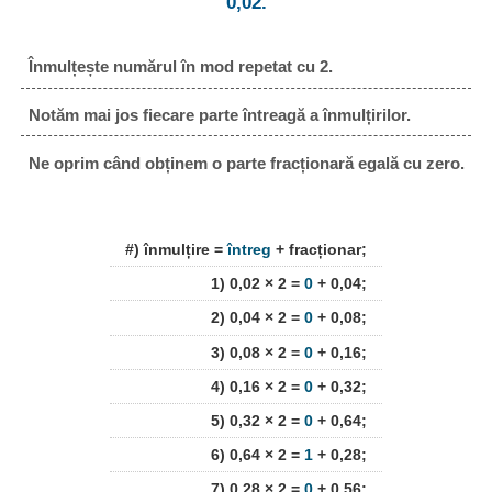
0,02.
Înmulțește numărul în mod repetat cu 2.
Notăm mai jos fiecare parte întreagă a înmulțirilor.
Ne oprim când obținem o parte fracționară egală cu zero.
#) înmulțire =
întreg
+ fracționar;
1) 0,02 × 2 =
0
+ 0,04;
2) 0,04 × 2 =
0
+ 0,08;
3) 0,08 × 2 =
0
+ 0,16;
4) 0,16 × 2 =
0
+ 0,32;
5) 0,32 × 2 =
0
+ 0,64;
6) 0,64 × 2 =
1
+ 0,28;
7) 0,28 × 2 =
0
+ 0,56;