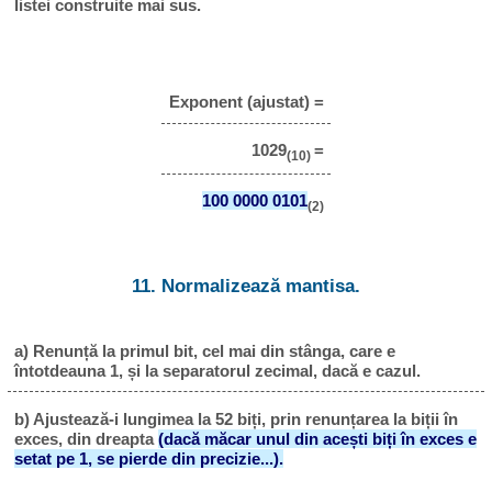
listei construite mai sus.
Exponent (ajustat) =
1029
=
(10)
100 0000 0101
(2)
11. Normalizează mantisa.
a) Renunță la primul bit, cel mai din stânga, care e
întotdeauna 1, și la separatorul zecimal, dacă e cazul.
b) Ajustează-i lungimea la 52 biți, prin renunțarea la biții în
exces, din dreapta
(dacă măcar unul din acești biți în exces e
setat pe 1, se pierde din precizie...).