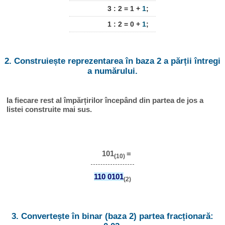
3 : 2 = 1 +
1
;
1 : 2 = 0 +
1
;
2. Construiește reprezentarea în baza 2 a părții întregi
a numărului.
Ia fiecare rest al împărțirilor începând din partea de jos a
listei construite mai sus.
101
=
(10)
110 0101
(2)
3. Convertește în binar (baza 2) partea fracționară: