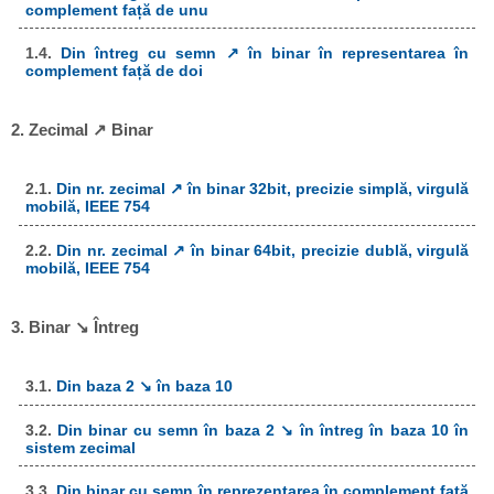
complement față de unu
1.4.
Din întreg cu semn ↗ în binar în representarea în
complement față de doi
2. Zecimal ↗ Binar
2.1.
Din nr. zecimal ↗ în binar 32bit, precizie simplă, virgulă
mobilă, IEEE 754
2.2.
Din nr. zecimal ↗ în binar 64bit, precizie dublă, virgulă
mobilă, IEEE 754
3. Binar ↘ Întreg
3.1.
Din baza 2 ↘ în baza 10
3.2.
Din binar cu semn în baza 2 ↘ în întreg în baza 10 în
sistem zecimal
3.3.
Din binar cu semn în reprezentarea în complement față