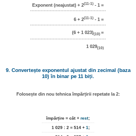
(11-1)
Exponent (neajustat) + 2
- 1 =
(11-1)
6 + 2
- 1 =
(6 + 1 023)
=
(10)
1 029
(10)
9. Convertește exponentul ajustat din zecimal (baza
10) în binar pe 11 biți.
Folosește din nou tehnica împărțirii repetate la 2:
împărțire = cât +
rest
;
1 029 : 2 = 514 +
1
;