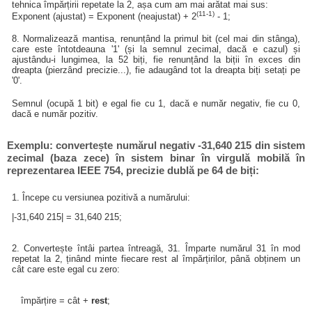
tehnica împărțirii repetate la 2, așa cum am mai arătat mai sus:
(11-1)
Exponent (ajustat) = Exponent (neajustat) + 2
- 1;
8. Normalizează mantisa, renunțând la primul bit (cel mai din stânga),
care este întotdeauna '1' (și la semnul zecimal, dacă e cazul) și
ajustându-i lungimea, la 52 biți, fie renunțând la biții în exces din
dreapta (pierzând precizie...), fie adaugând tot la dreapta biți setați pe
'0'.
Semnul (ocupă 1 bit) e egal fie cu 1, dacă e număr negativ, fie cu 0,
dacă e număr pozitiv.
Exemplu: convertește numărul negativ -31,640 215 din sistem
zecimal (baza zece) în sistem binar în virgulă mobilă în
reprezentarea IEEE 754, precizie dublă pe 64 de biți:
1. Începe cu versiunea pozitivă a numărului:
|-31,640 215| = 31,640 215;
2. Convertește întâi partea întreagă, 31. Împarte numărul 31 în mod
repetat la 2, ținând minte fiecare rest al împărțirilor, până obținem un
cât care este egal cu zero:
împărțire = cât +
rest
;