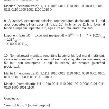
Mantisă (nenormalizată): 1,1111 1010 0011 1110 0101 0010 0001 0101
0111 0110 1000 1001 1100 1010 0;
9. Ajustează exponentul folosind reprezentarea deplasată pe 11 biți
apoi convertește-l din zecimal (baza 10) în binar pe 11 biți, folosind
tehnica împărțirii repetate la 2, așa cum am mai arătat mai sus:
(11-1)
Exponent (ajustat) = Exponent (neajustat) + 2
- 1 = (4 + 1023)
(10)
= 1027
=
(10)
100 0000 0011
(2)
10. Normalizează mantisa, renunțând la primul bit (cel mai din stânga),
care e întotdeauna '1' (și la semnul zecimal) și ajustându-i lungimea, la
52 biți, prin renunțarea la biții în exces, din dreapta (pierzând
precizie...):
Mantisă (nenormalizată): 1,1111 1010 0011 1110 0101 0010 0001 0101
0111 0110 1000 1001 1100 1010 0
Mantisă (normalizată): 1111 1010 0011 1110 0101 0010 0001 0101 0111
0110 1000 1001 1100
Concluzia:
Semn (1 bit) = 1 (număr negativ)