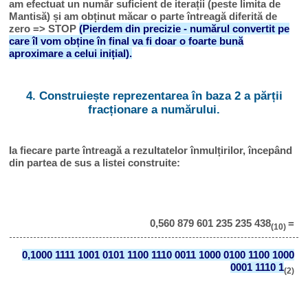
am efectuat un număr suficient de iterații (peste limita de
Mantisă) și am obținut măcar o parte întreagă diferită de
zero => STOP
(Pierdem din precizie - numărul convertit pe
care îl vom obține în final va fi doar o foarte bună
aproximare a celui inițial).
4. Construiește reprezentarea în baza 2 a părții
fracționare a numărului.
Ia fiecare parte întreagă a rezultatelor înmulțirilor, începând
din partea de sus a listei construite:
0,560 879 601 235 235 438
=
(10)
0,1000 1111 1001 0101 1100 1110 0011 1000 0100 1100 1000
0001 1110 1
(2)