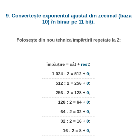
9. Convertește exponentul ajustat din zecimal (baza
10) în binar pe 11 biți.
Folosește din nou tehnica împărțirii repetate la 2:
împărțire = cât +
rest
;
1 024 : 2 = 512 +
0
;
512 : 2 = 256 +
0
;
256 : 2 = 128 +
0
;
128 : 2 = 64 +
0
;
64 : 2 = 32 +
0
;
32 : 2 = 16 +
0
;
16 : 2 = 8 +
0
;