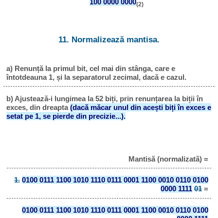
100 0000 0000
(2)
11. Normalizează mantisa.
a) Renunță la primul bit, cel mai din stânga, care e
întotdeauna 1, și la separatorul zecimal, dacă e cazul.
b) Ajustează-i lungimea la 52 biți, prin renunțarea la biții în
exces, din dreapta
(dacă măcar unul din acești biți în exces e
setat pe 1, se pierde din precizie...).
Mantisă (normalizată) =
1.
0100 0111 1100 1010 1110 0111 0001 1100 0010 0110 0100
0000 1111
01
=
0100 0111 1100 1010 1110 0111 0001 1100 0010 0110 0100