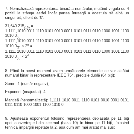
7. Normalizează reprezentarea binară a numărului, mutând virgula cu 4
poziții la stânga astfel încât partea întreagă a acestuia să aibă un
singur bit, diferit de '0':
31,640 215
=
(10)
1 1111,1010 0011 1110 0101 0010 0001 0101 0111 0110 1000 1001 1100
1010 0
=
(2)
1 1111,1010 0011 1110 0101 0010 0001 0101 0111 0110 1000 1001 1100
0
1010 0
× 2
=
(2)
1,1111 1010 0011 1110 0101 0010 0001 0101 0111 0110 1000 1001 1100
4
1010 0
× 2
(2)
8. Până la acest moment avem următoarele elemente ce vor alcătui
numărul binar în reprezentare IEEE 754, precizie dublă (64 biți):
Semn: 1 (număr negativ);
Exponent (neajustat): 4;
Mantisă (nenormalizată): 1,1111 1010 0011 1110 0101 0010 0001 0101
0111 0110 1000 1001 1100 1010 0;
9. Ajustează exponentul folosind reprezentarea deplasată pe 11 biți
apoi convertește-l din zecimal (baza 10) în binar pe 11 biți, folosind
tehnica împărțirii repetate la 2, așa cum am mai arătat mai sus: