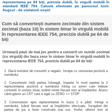
reprezentarea pe 64 biți, precizie dublă, în virgulă mobilă în
standard IEEE 754. Calcule efectuate pe parcursul lunii:
August - de vizitatorii noștri
Cum să convertești numere zecimale din sistem
zecimal (baza 10) în sistem binar în virgulă mobilă
în reprezentarea IEEE 754, precizie dublă pe 64 de
biți
Urmează pașii de mai jos pentru a converti un număr zecimal
(cu virgulă) din baza zece în sistem binar în virgulă mobilă în
reprezentarea IEEE 754, precizie dublă pe 64 de biți:
1. Dacă numărul de convertit e negativ, începe cu versiunea pozitivă a
numărului.
2. Convertește întâi partea întreagă, împarte în mod repetat la 2
reprezentarea pozitivă a numărului întreg cu semn care trebuie
convertit în sistem binar, ținând minte fiecare rest al împărțirilor. Atunci
când găsim un CÂT care e egal cu ZERO => STOP
3. Construiește apoi reprezentarea în baza 2 a părții întregi a
numărului, luând fiecare rest al împărțirilor efectuate, începând din
partea de jos a listei construite mai sus. Astfel, ultimul rest al