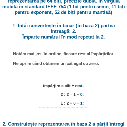
reprezentarea pe 64 biți, precizie dublă, în virgulă
mobilă în standard IEEE 754 (1 bit pentru semn, 11 biți
pentru exponent, 52 de biți pentru mantisă)
1. Întâi convertește în binar (în baza 2) partea
întreagă: 2.
Împarte numărul în mod repetat la 2.
Notăm mai jos, în ordine, fiecare rest al împărțirilor.
Ne oprim când obținem un cât egal cu zero.
împărțire = cât +
rest
;
2 : 2 = 1 +
0
;
1 : 2 = 0 +
1
;
2. Construiește reprezentarea în baza 2 a părții întregi