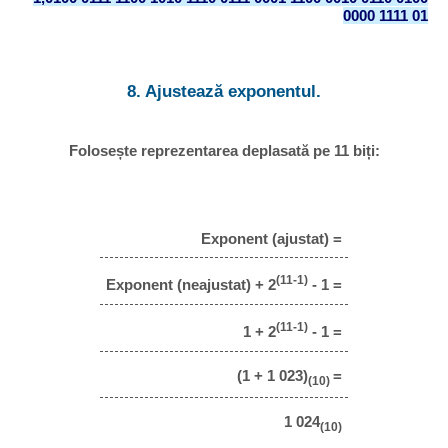
0000 1111 01
8. Ajustează exponentul.
Folosește reprezentarea deplasată pe 11 biți:
Exponent (ajustat) =
(11-1)
Exponent (neajustat) + 2
- 1 =
(11-1)
1 + 2
- 1 =
(1 + 1 023)
=
(10)
1 024
(10)