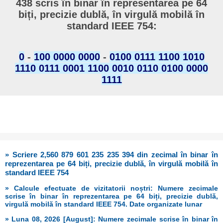
438 scris în binar în representarea pe 64
biți, precizie dublă, în virgulă mobilă în
standard IEEE 754:
0
-
100 0000 0000
-
0100 0111 1100 1010
1110 0111 0001 1100 0010 0110 0100 0000
1111
» Scriere 2,560 879 601 235 235 394 din zecimal în binar în
reprezentarea pe 64 biți, precizie dublă, în virgulă mobilă în
standard IEEE 754
» Calcule efectuate de vizitatorii noștri: Numere zecimale
scrise în binar în reprezentarea pe 64 biți, precizie dublă,
virgulă mobilă în standard IEEE 754. Date organizate lunar
» Luna 08, 2026 [August]: Numere zecimale scrise în binar în