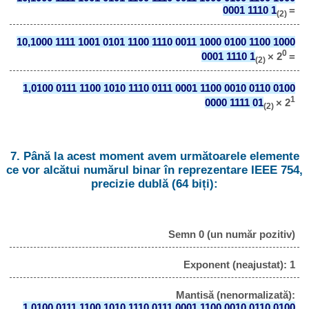
0001 1110 1
=
(2)
10,1000 1111 1001 0101 1100 1110 0011 1000 0100 1100 1000
0
0001 1110 1
× 2
=
(2)
1,0100 0111 1100 1010 1110 0111 0001 1100 0010 0110 0100
1
0000 1111 01
× 2
(2)
7. Până la acest moment avem următoarele elemente
ce vor alcătui numărul binar în reprezentare IEEE 754,
precizie dublă (64 biți):
Semn 0 (un număr pozitiv)
Exponent (neajustat): 1
Mantisă (nenormalizată):
1,0100 0111 1100 1010 1110 0111 0001 1100 0010 0110 0100