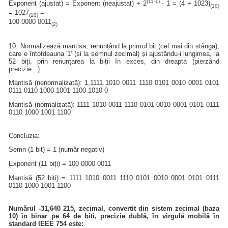
(11-1)
Exponent (ajustat) = Exponent (neajustat) + 2
- 1 = (4 + 1023)
(10)
= 1027
=
(10)
100 0000 0011
(2)
10. Normalizează mantisa, renunțând la primul bit (cel mai din stânga),
care e întotdeauna '1' (și la semnul zecimal) și ajustându-i lungimea, la
52 biți, prin renunțarea la biții în exces, din dreapta (pierzând
precizie...):
Mantisă (nenormalizată): 1,1111 1010 0011 1110 0101 0010 0001 0101
0111 0110 1000 1001 1100 1010 0
Mantisă (normalizată): 1111 1010 0011 1110 0101 0010 0001 0101 0111
0110 1000 1001 1100
Concluzia:
Semn (1 bit) = 1 (număr negativ)
Exponent (11 biți) = 100 0000 0011
Mantisă (52 biți) = 1111 1010 0011 1110 0101 0010 0001 0101 0111
0110 1000 1001 1100
Numărul -31,640 215, zecimal, convertit din sistem zecimal (baza
10) în binar pe 64 de biți, precizie dublă, în virgulă mobilă în
standard IEEE 754 este: