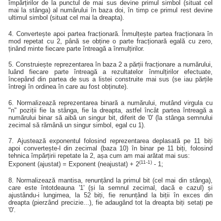
împărțirilor de la punctul de mai sus devine primul simbol (situat cel
mai la stânga) al numărului în baza doi, în timp ce primul rest devine
ultimul simbol (situat cel mai la dreapta).
4. Convertește apoi partea fracționară. Înmulțește partea fracționara în
mod repetat cu 2, până se obține o parte fracționară egală cu zero,
ținând minte fiecare parte întreagă a înmulțirilor.
5. Construiește reprezentarea în baza 2 a părții fracționare a numărului,
luând fiecare parte întreagă a rezultatelor înmulțirilor efectuate,
începând din partea de sus a listei construite mai sus (se iau părțile
întregi în ordinea în care au fost obținute).
6. Normalizează reprezentarea binară a numărului, mutând virgula cu
"n" poziții fie la stânga, fie la dreapta, astfel încât partea întreagă a
numărului binar să aibă un singur bit, diferit de '0' (la stânga semnului
zecimal să rămână un singur simbol, egal cu 1).
7. Ajustează exponentul folosind reprezentarea deplasată pe 11 biți
apoi convertește-l din zecimal (baza 10) în binar pe 11 biți, folosind
tehnica împărțirii repetate la 2, așa cum am mai arătat mai sus:
(11-1)
Exponent (ajustat) = Exponent (neajustat) + 2
- 1;
8. Normalizează mantisa, renunțând la primul bit (cel mai din stânga),
care este întotdeauna '1' (și la semnul zecimal, dacă e cazul) și
ajustându-i lungimea, la 52 biți, fie renunțând la biții în exces din
dreapta (pierzând precizie...), fie adaugând tot la dreapta biți setați pe
'0'.