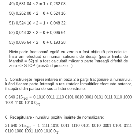
49) 0,631 04 × 2 =
1
+ 0,262 08;
50) 0,262 08 × 2 =
0
+ 0,524 16;
51) 0,524 16 × 2 =
1
+ 0,048 32;
52) 0,048 32 × 2 =
0
+ 0,096 64;
53) 0,096 64 × 2 =
0
+ 0,193 28;
Nicio parte fracționară egală cu zero n-a fost obținută prin calcule.
Însă am efectuat un număr suficient de iterații (peste limita de
Mantisă = 52) și a fost calculată măcar o parte întreagă diferită de
zero => STOP (pierzând precizie...).
5. Construiește reprezentarea în baza 2 a părții fracționare a numărului,
luând fiecare parte întreagă a rezultatelor înmulțirilor efectuate anterior,
începând din partea de sus a listei construite:
0,640 215
= 0,1010 0011 1110 0101 0010 0001 0101 0111 0110 1000
(10)
1001 1100 1010 0
(2)
6. Recapitulare - numărul pozitiv înainte de normalizare:
31,640 215
= 1 1111,1010 0011 1110 0101 0010 0001 0101 0111
(10)
0110 1000 1001 1100 1010 0
(2)