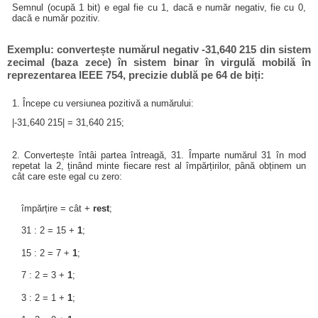
Semnul (ocupă 1 bit) e egal fie cu 1, dacă e număr negativ, fie cu 0,
dacă e număr pozitiv.
Exemplu: convertește numărul negativ -31,640 215 din sistem
zecimal (baza zece) în sistem binar în virgulă mobilă în
reprezentarea IEEE 754, precizie dublă pe 64 de biți:
1. Începe cu versiunea pozitivă a numărului:
|-31,640 215| = 31,640 215;
2. Convertește întâi partea întreagă, 31. Împarte numărul 31 în mod
repetat la 2, ținând minte fiecare rest al împărțirilor, până obținem un
cât care este egal cu zero:
împărțire = cât +
rest
;
31 : 2 = 15 +
1
;
15 : 2 = 7 +
1
;
7 : 2 = 3 +
1
;
3 : 2 = 1 +
1
;