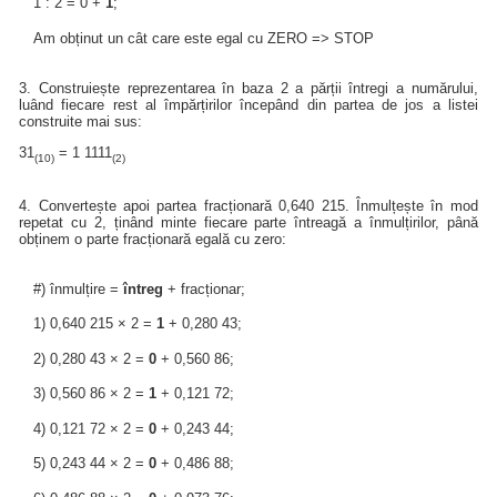
1 : 2 = 0 +
1
;
Am obținut un cât care este egal cu ZERO => STOP
3. Construiește reprezentarea în baza 2 a părții întregi a numărului,
luând fiecare rest al împărțirilor începând din partea de jos a listei
construite mai sus:
31
= 1 1111
(10)
(2)
4. Convertește apoi partea fracționară 0,640 215. Înmulțește în mod
repetat cu 2, ținând minte fiecare parte întreagă a înmulțirilor, până
obținem o parte fracționară egală cu zero:
#) înmulțire =
întreg
+ fracționar;
1) 0,640 215 × 2 =
1
+ 0,280 43;
2) 0,280 43 × 2 =
0
+ 0,560 86;
3) 0,560 86 × 2 =
1
+ 0,121 72;
4) 0,121 72 × 2 =
0
+ 0,243 44;
5) 0,243 44 × 2 =
0
+ 0,486 88;