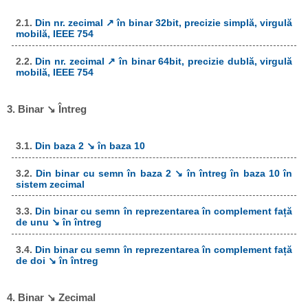
2.1.
Din nr. zecimal ↗ în binar 32bit, precizie simplă, virgulă
mobilă, IEEE 754
2.2.
Din nr. zecimal ↗ în binar 64bit, precizie dublă, virgulă
mobilă, IEEE 754
3. Binar ↘ Întreg
3.1.
Din baza 2 ↘ în baza 10
3.2.
Din binar cu semn în baza 2 ↘ în întreg în baza 10 în
sistem zecimal
3.3.
Din binar cu semn în reprezentarea în complement față
de unu ↘ în întreg
3.4.
Din binar cu semn în reprezentarea în complement față
de doi ↘ în întreg
4. Binar ↘ Zecimal