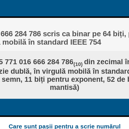
666 284 786 scris ca binar pe 64 biți, 
ă mobilă în standard IEEE 754
5 771 016 666 284 786
din zecimal î
(10)
izie dublă, în virgulă mobilă în standa
 semn, 11 biți pentru exponent, 52 de 
mantisă)
Care sunt pașii pentru a scrie numărul