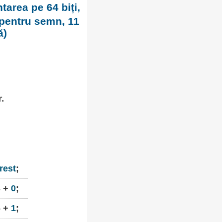
tarea pe 64 biți,
t pentru semn, 11
ă)
.
rest
;
3 +
0
;
6 +
1
;