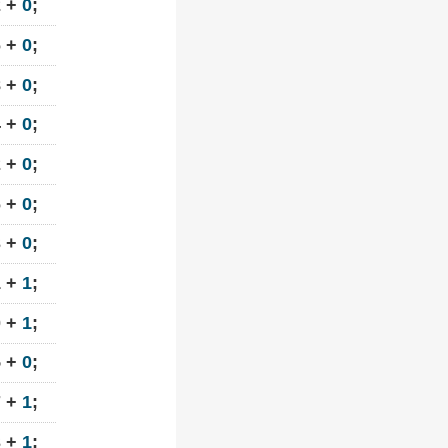
2 +
0
;
6 +
0
;
8 +
0
;
4 +
0
;
2 +
0
;
6 +
0
;
3 +
0
;
1 +
1
;
0 +
1
;
5 +
0
;
7 +
1
;
3 +
1
;