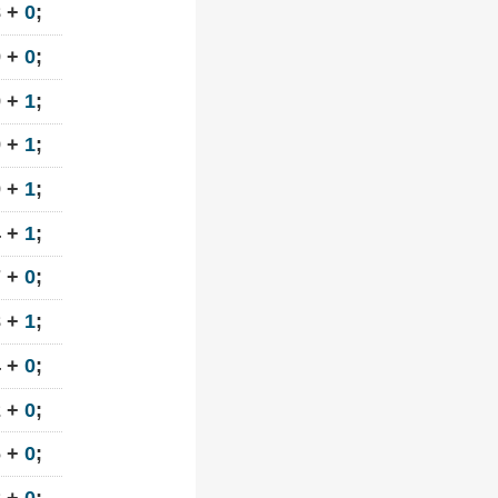
8 +
0
;
9 +
0
;
9 +
1
;
9 +
1
;
9 +
1
;
4 +
1
;
7 +
0
;
8 +
1
;
4 +
0
;
2 +
0
;
6 +
0
;
8 +
0
;