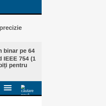
precizie
n binar pe 64
rd IEEE 754 (1
biți pentru