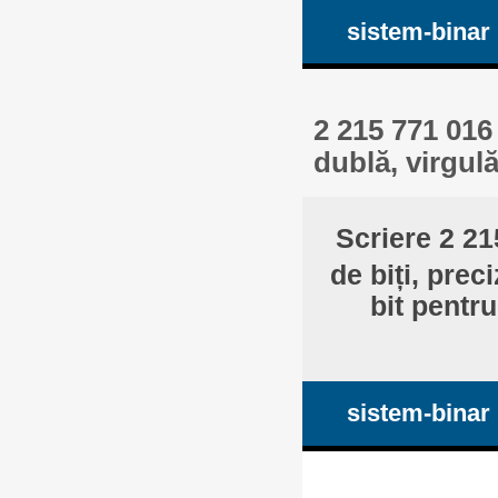
sistem-binar
2 215 771 016 
dublă, virgul
Scriere 2 21
de biți, prec
bit pentru
sistem-binar