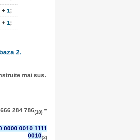
1 +
1
;
0 +
1
;
baza 2.
onstruite mai sus.
 666 284 786
=
(10)
0 0000 0010 1111
0010
(2)