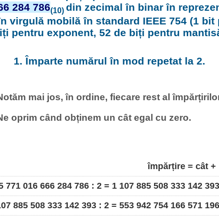
66 284 786
din zecimal în binar în reprezen
(10)
în virgulă mobilă în standard IEEE 754 (1 bi
iți pentru exponent, 52 de biți pentru mantis
1. Împarte numărul în mod repetat la 2.
Notăm mai jos, în ordine, fiecare rest al împărțirilor
Ne oprim când obținem un cât egal cu zero.
împărțire = cât +
5 771 016 666 284 786 : 2 = 1 107 885 508 333 142 39
107 885 508 333 142 393 : 2 = 553 942 754 166 571 19