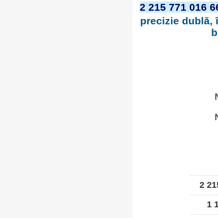
2 215 771 016 6
precizie dublă, 
b
2 21
1 