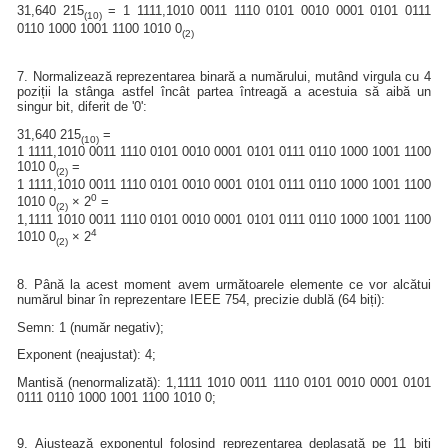
31,640 215
= 1 1111,1010 0011 1110 0101 0010 0001 0101 0111
(10)
0110 1000 1001 1100 1010 0
(2)
7. Normalizează reprezentarea binară a numărului, mutând virgula cu 4
poziții la stânga astfel încât partea întreagă a acestuia să aibă un
singur bit, diferit de '0':
31,640 215
=
(10)
1 1111,1010 0011 1110 0101 0010 0001 0101 0111 0110 1000 1001 1100
1010 0
=
(2)
1 1111,1010 0011 1110 0101 0010 0001 0101 0111 0110 1000 1001 1100
0
1010 0
× 2
=
(2)
1,1111 1010 0011 1110 0101 0010 0001 0101 0111 0110 1000 1001 1100
4
1010 0
× 2
(2)
8. Până la acest moment avem următoarele elemente ce vor alcătui
numărul binar în reprezentare IEEE 754, precizie dublă (64 biți):
Semn: 1 (număr negativ);
Exponent (neajustat): 4;
Mantisă (nenormalizată): 1,1111 1010 0011 1110 0101 0010 0001 0101
0111 0110 1000 1001 1100 1010 0;
9. Ajustează exponentul folosind reprezentarea deplasată pe 11 biți