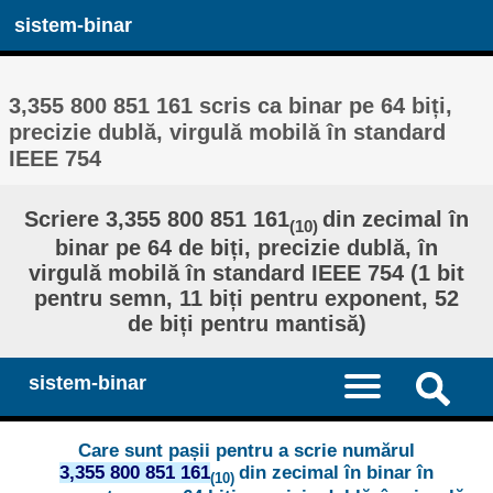
sistem-binar
3,355 800 851 161 scris ca binar pe 64 biți,
precizie dublă, virgulă mobilă în standard
IEEE 754
Scriere 3,355 800 851 161
din zecimal în
(10)
binar pe 64 de biți, precizie dublă, în
virgulă mobilă în standard IEEE 754 (1 bit
pentru semn, 11 biți pentru exponent, 52
de biți pentru mantisă)
sistem-binar
Care sunt pașii pentru a scrie numărul
3,355 800 851 161
din zecimal în binar în
(10)