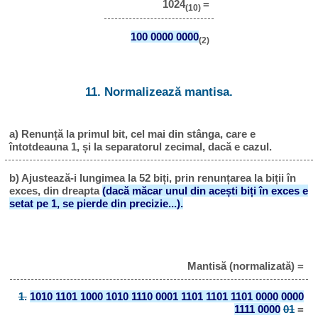
1024
=
(10)
100 0000 0000
(2)
11. Normalizează mantisa.
a) Renunță la primul bit, cel mai din stânga, care e
întotdeauna 1, și la separatorul zecimal, dacă e cazul.
b) Ajustează-i lungimea la 52 biți, prin renunțarea la biții în
exces, din dreapta
(dacă măcar unul din acești biți în exces e
setat pe 1, se pierde din precizie...).
Mantisă (normalizată) =
1.
1010 1101 1000 1010 1110 0001 1101 1101 1101 0000 0000
1111 0000
01
=