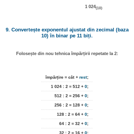
1 024
(10)
9. Convertește exponentul ajustat din zecimal (baza
10) în binar pe 11 biți.
Folosește din nou tehnica împărțirii repetate la 2:
împărțire = cât +
rest
;
1 024 : 2 = 512 +
0
;
512 : 2 = 256 +
0
;
256 : 2 = 128 +
0
;
128 : 2 = 64 +
0
;
64 : 2 = 32 +
0
;
32 : 2 = 16 +
0
;