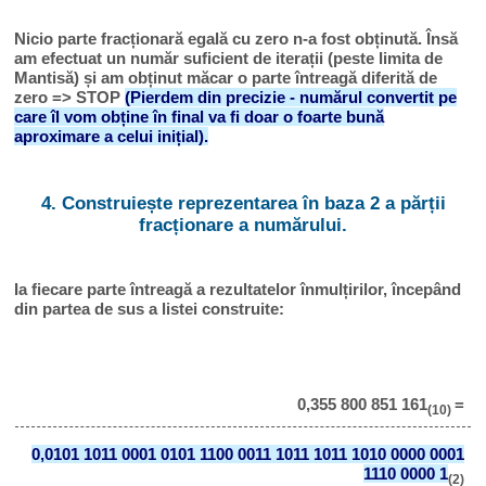
Nicio parte fracționară egală cu zero n-a fost obținută. Însă
am efectuat un număr suficient de iterații (peste limita de
Mantisă) și am obținut măcar o parte întreagă diferită de
zero => STOP
(Pierdem din precizie - numărul convertit pe
care îl vom obține în final va fi doar o foarte bună
aproximare a celui inițial).
4. Construiește reprezentarea în baza 2 a părții
fracționare a numărului.
Ia fiecare parte întreagă a rezultatelor înmulțirilor, începând
din partea de sus a listei construite:
0,355 800 851 161
=
(10)
0,0101 1011 0001 0101 1100 0011 1011 1011 1010 0000 0001
1110 0000 1
(2)