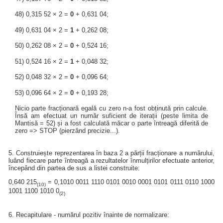
48) 0,315 52 × 2 =
0
+ 0,631 04;
49) 0,631 04 × 2 =
1
+ 0,262 08;
50) 0,262 08 × 2 =
0
+ 0,524 16;
51) 0,524 16 × 2 =
1
+ 0,048 32;
52) 0,048 32 × 2 =
0
+ 0,096 64;
53) 0,096 64 × 2 =
0
+ 0,193 28;
Nicio parte fracționară egală cu zero n-a fost obținută prin calcule.
Însă am efectuat un număr suficient de iterații (peste limita de
Mantisă = 52) și a fost calculată măcar o parte întreagă diferită de
zero => STOP (pierzând precizie...).
5. Construiește reprezentarea în baza 2 a părții fracționare a numărului,
luând fiecare parte întreagă a rezultatelor înmulțirilor efectuate anterior,
începând din partea de sus a listei construite:
0,640 215
= 0,1010 0011 1110 0101 0010 0001 0101 0111 0110 1000
(10)
1001 1100 1010 0
(2)
6. Recapitulare - numărul pozitiv înainte de normalizare: