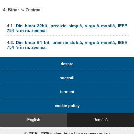
4. Binar ↘ Zecimal
4.1.
Din binar 32bit, precizie simplă, virgulă mobilă, IEEE
754 ↘ în nr. zecimal
4.2.
Din binar 64 bit, precizie dublă, virgulă mobilă, IEEE
754 ↘ în nr. zecimal
despre
sugestii
termeni
cookie policy
English
Română
© 2016 - 2026 sistem-binar.base-conversion.ro