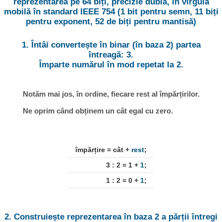
reprezentarea pe 64 biți, precizie dublă, în virgulă
mobilă în standard IEEE 754 (1 bit pentru semn, 11 biți
pentru exponent, 52 de biți pentru mantisă)
1. Întâi convertește în binar (în baza 2) partea
întreagă: 3.
Împarte numărul în mod repetat la 2.
Notăm mai jos, în ordine, fiecare rest al împărțirilor.
Ne oprim când obținem un cât egal cu zero.
împărțire = cât +
rest
;
3 : 2 = 1 +
1
;
1 : 2 = 0 +
1
;
2. Construiește reprezentarea în baza 2 a părții întregi