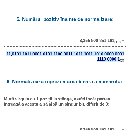
5. Numărul pozitiv înainte de normalizare:
3,355 800 851 161
=
(10)
11,0101 1011 0001 0101 1100 0011 1011 1011 1010 0000 0001
1110 0000 1
(2)
6. Normalizează reprezentarea binară a numărului.
Mută virgula cu 1 poziții la stânga, astfel încât partea
întreagă a acestuia să aibă un singur bit, diferit de 0:
3,355 800 851 161
=