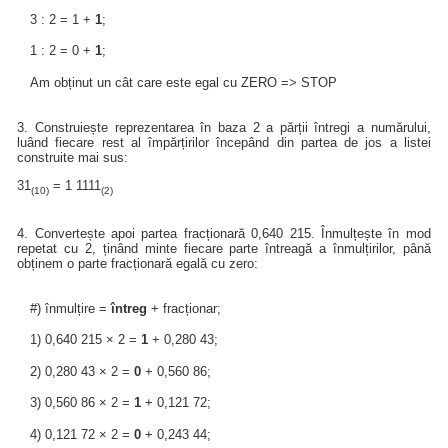
3 : 2 = 1 +
1
;
1 : 2 = 0 +
1
;
Am obținut un cât care este egal cu ZERO => STOP
3. Construiește reprezentarea în baza 2 a părții întregi a numărului,
luând fiecare rest al împărțirilor începând din partea de jos a listei
construite mai sus:
31
= 1 1111
(10)
(2)
4. Convertește apoi partea fracționară 0,640 215. Înmulțește în mod
repetat cu 2, ținând minte fiecare parte întreagă a înmulțirilor, până
obținem o parte fracționară egală cu zero:
#) înmulțire =
întreg
+ fracționar;
1) 0,640 215 × 2 =
1
+ 0,280 43;
2) 0,280 43 × 2 =
0
+ 0,560 86;
3) 0,560 86 × 2 =
1
+ 0,121 72;
4) 0,121 72 × 2 =
0
+ 0,243 44;