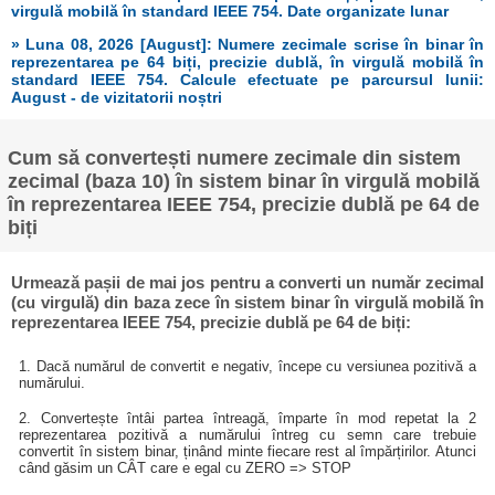
virgulă mobilă în standard IEEE 754. Date organizate lunar
» Luna 08, 2026 [August]: Numere zecimale scrise în binar în
reprezentarea pe 64 biți, precizie dublă, în virgulă mobilă în
standard IEEE 754. Calcule efectuate pe parcursul lunii:
August - de vizitatorii noștri
Cum să convertești numere zecimale din sistem
zecimal (baza 10) în sistem binar în virgulă mobilă
în reprezentarea IEEE 754, precizie dublă pe 64 de
biți
Urmează pașii de mai jos pentru a converti un număr zecimal
(cu virgulă) din baza zece în sistem binar în virgulă mobilă în
reprezentarea IEEE 754, precizie dublă pe 64 de biți:
1. Dacă numărul de convertit e negativ, începe cu versiunea pozitivă a
numărului.
2. Convertește întâi partea întreagă, împarte în mod repetat la 2
reprezentarea pozitivă a numărului întreg cu semn care trebuie
convertit în sistem binar, ținând minte fiecare rest al împărțirilor. Atunci
când găsim un CÂT care e egal cu ZERO => STOP