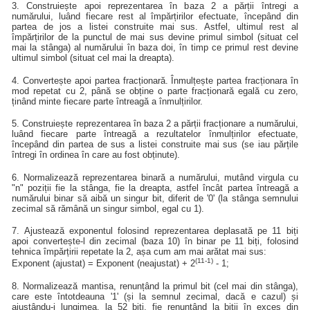
3. Construiește apoi reprezentarea în baza 2 a părții întregi a
numărului, luând fiecare rest al împărțirilor efectuate, începând din
partea de jos a listei construite mai sus. Astfel, ultimul rest al
împărțirilor de la punctul de mai sus devine primul simbol (situat cel
mai la stânga) al numărului în baza doi, în timp ce primul rest devine
ultimul simbol (situat cel mai la dreapta).
4. Convertește apoi partea fracționară. Înmulțește partea fracționara în
mod repetat cu 2, până se obține o parte fracționară egală cu zero,
ținând minte fiecare parte întreagă a înmulțirilor.
5. Construiește reprezentarea în baza 2 a părții fracționare a numărului,
luând fiecare parte întreagă a rezultatelor înmulțirilor efectuate,
începând din partea de sus a listei construite mai sus (se iau părțile
întregi în ordinea în care au fost obținute).
6. Normalizează reprezentarea binară a numărului, mutând virgula cu
"n" poziții fie la stânga, fie la dreapta, astfel încât partea întreagă a
numărului binar să aibă un singur bit, diferit de '0' (la stânga semnului
zecimal să rămână un singur simbol, egal cu 1).
7. Ajustează exponentul folosind reprezentarea deplasată pe 11 biți
apoi convertește-l din zecimal (baza 10) în binar pe 11 biți, folosind
tehnica împărțirii repetate la 2, așa cum am mai arătat mai sus:
(11-1)
Exponent (ajustat) = Exponent (neajustat) + 2
- 1;
8. Normalizează mantisa, renunțând la primul bit (cel mai din stânga),
care este întotdeauna '1' (și la semnul zecimal, dacă e cazul) și
ajustându-i lungimea, la 52 biți, fie renunțând la biții în exces din