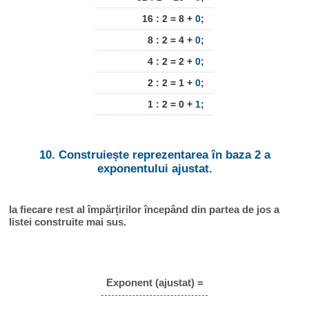
16 : 2 = 8 +
0
;
8 : 2 = 4 +
0
;
4 : 2 = 2 +
0
;
2 : 2 = 1 +
0
;
1 : 2 = 0 +
1
;
10. Construiește reprezentarea în baza 2 a
exponentului ajustat.
Ia fiecare rest al împărțirilor începând din partea de jos a
listei construite mai sus.
Exponent (ajustat) =