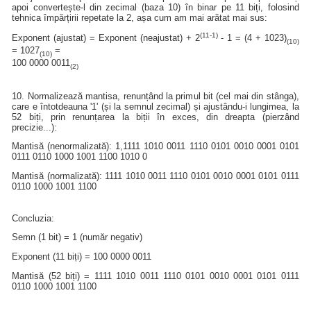
apoi convertește-l din zecimal (baza 10) în binar pe 11 biți, folosind
tehnica împărțirii repetate la 2, așa cum am mai arătat mai sus:
(11-1)
Exponent (ajustat) = Exponent (neajustat) + 2
- 1 = (4 + 1023)
(10)
= 1027
=
(10)
100 0000 0011
(2)
10. Normalizează mantisa, renunțând la primul bit (cel mai din stânga),
care e întotdeauna '1' (și la semnul zecimal) și ajustându-i lungimea, la
52 biți, prin renunțarea la biții în exces, din dreapta (pierzând
precizie...):
Mantisă (nenormalizată): 1,1111 1010 0011 1110 0101 0010 0001 0101
0111 0110 1000 1001 1100 1010 0
Mantisă (normalizată): 1111 1010 0011 1110 0101 0010 0001 0101 0111
0110 1000 1001 1100
Concluzia:
Semn (1 bit) = 1 (număr negativ)
Exponent (11 biți) = 100 0000 0011
Mantisă (52 biți) = 1111 1010 0011 1110 0101 0010 0001 0101 0111
0110 1000 1001 1100