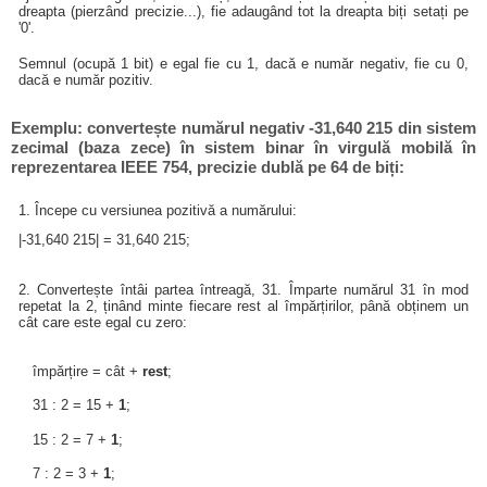
dreapta (pierzând precizie...), fie adaugând tot la dreapta biți setați pe
'0'.
Semnul (ocupă 1 bit) e egal fie cu 1, dacă e număr negativ, fie cu 0,
dacă e număr pozitiv.
Exemplu: convertește numărul negativ -31,640 215 din sistem
zecimal (baza zece) în sistem binar în virgulă mobilă în
reprezentarea IEEE 754, precizie dublă pe 64 de biți:
1. Începe cu versiunea pozitivă a numărului:
|-31,640 215| = 31,640 215;
2. Convertește întâi partea întreagă, 31. Împarte numărul 31 în mod
repetat la 2, ținând minte fiecare rest al împărțirilor, până obținem un
cât care este egal cu zero:
împărțire = cât +
rest
;
31 : 2 = 15 +
1
;
15 : 2 = 7 +
1
;
7 : 2 = 3 +
1
;