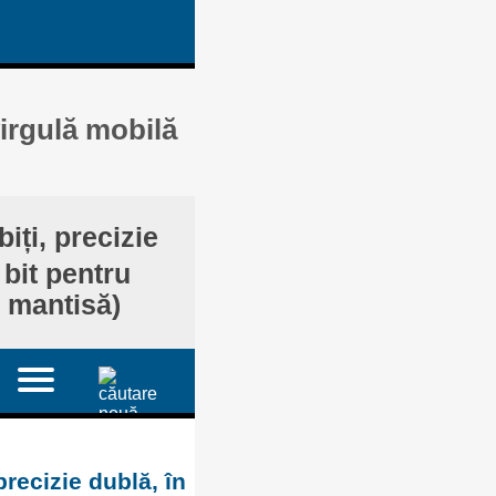
virgulă mobilă
iți, precizie
 bit pentru
u mantisă)
precizie dublă, în