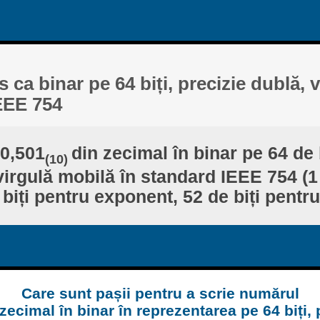
s ca binar pe 64 biți, precizie dublă, 
EEE 754
30,501
din zecimal în binar pe 64 de b
(10)
virgulă mobilă în standard IEEE 754 (1
biți pentru exponent, 52 de biți pentr
Care sunt pașii pentru a scrie numărul
zecimal în binar în reprezentarea pe 64 biți, 