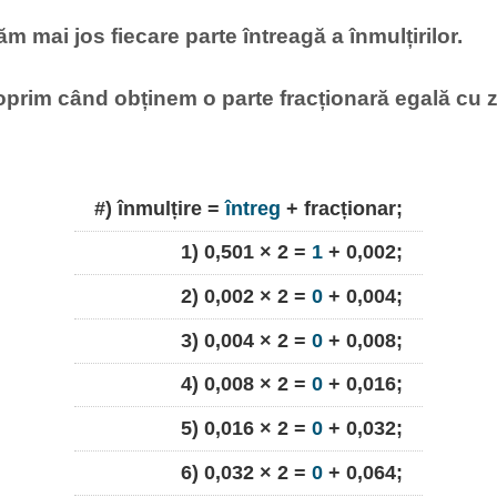
m mai jos fiecare parte întreagă a înmulțirilor.
oprim când obținem o parte fracționară egală cu z
#) înmulțire =
întreg
+ fracționar;
1) 0,501 × 2 =
1
+ 0,002;
2) 0,002 × 2 =
0
+ 0,004;
3) 0,004 × 2 =
0
+ 0,008;
4) 0,008 × 2 =
0
+ 0,016;
5) 0,016 × 2 =
0
+ 0,032;
6) 0,032 × 2 =
0
+ 0,064;