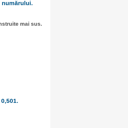
a numărului.
onstruite mai sus.
 0,501.