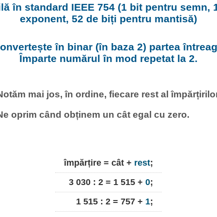
lă în standard IEEE 754 (1 bit pentru semn, 1
exponent, 52 de biți pentru mantisă)
convertește în binar (în baza 2) partea întrea
Împarte numărul în mod repetat la 2.
Notăm mai jos, în ordine, fiecare rest al împărțirilor
Ne oprim când obținem un cât egal cu zero.
împărțire = cât +
rest
;
3 030 : 2 = 1 515 +
0
;
1 515 : 2 = 757 +
1
;