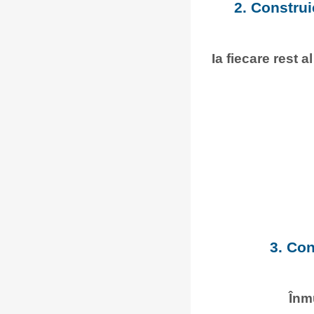
2. Construi
Ia fiecare rest a
3. Con
Înm