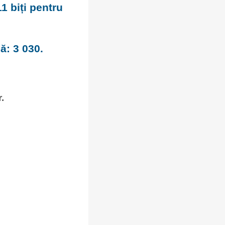
1 biți pentru
gă: 3 030.
.