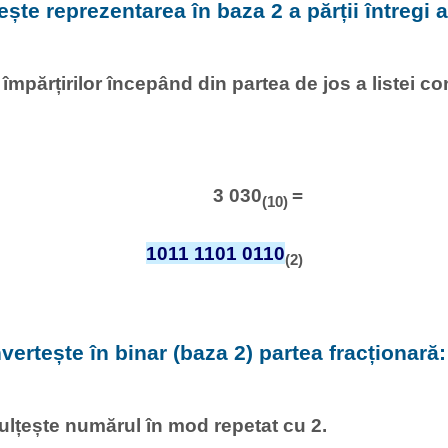
ește reprezentarea în baza 2 a părții întregi 
l împărțirilor începând din partea de jos a listei c
3 030
=
(10)
1011 1101 0110
(2)
vertește în binar (baza 2) partea fracționară:
ulțește numărul în mod repetat cu 2.