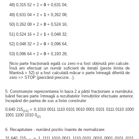
48) 0,315 52 × 2 =
0
+ 0,631 04;
49) 0,631 04 × 2 =
1
+ 0,262 08;
50) 0,262 08 × 2 =
0
+ 0,524 16;
51) 0,524 16 × 2 =
1
+ 0,048 32;
52) 0,048 32 × 2 =
0
+ 0,096 64;
53) 0,096 64 × 2 =
0
+ 0,193 28;
Nicio parte fracționară egală cu zero n-a fost obținută prin calcule.
Însă am efectuat un număr suficient de iterații (peste limita de
Mantisă = 52) și a fost calculată măcar o parte întreagă diferită de
zero => STOP (pierzând precizie...).
5. Construiește reprezentarea în baza 2 a părții fracționare a numărului,
luând fiecare parte întreagă a rezultatelor înmulțirilor efectuate anterior,
începând din partea de sus a listei construite:
0,640 215
= 0,1010 0011 1110 0101 0010 0001 0101 0111 0110 1000
(10)
1001 1100 1010 0
(2)
6. Recapitulare - numărul pozitiv înainte de normalizare:
31,640 215
= 1 1111,1010 0011 1110 0101 0010 0001 0101 0111