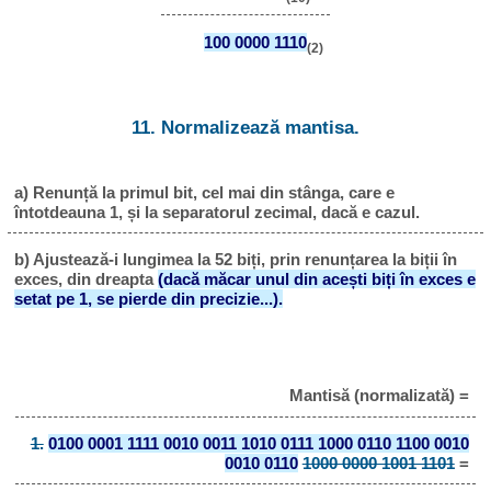
100 0000 1110
(2)
11. Normalizează mantisa.
a) Renunță la primul bit, cel mai din stânga, care e
întotdeauna 1, și la separatorul zecimal, dacă e cazul.
b) Ajustează-i lungimea la 52 biți, prin renunțarea la biții în
exces, din dreapta
(dacă măcar unul din acești biți în exces e
setat pe 1, se pierde din precizie...).
Mantisă (normalizată) =
1.
0100 0001 1111 0010 0011 1010 0111 1000 0110 1100 0010
0010 0110
1000 0000 1001 1101
=