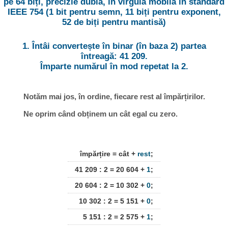
pe 64 biți, precizie dublă, în virgulă mobilă în standard
IEEE 754 (1 bit pentru semn, 11 biți pentru exponent,
52 de biți pentru mantisă)
1. Întâi convertește în binar (în baza 2) partea
întreagă: 41 209.
Împarte numărul în mod repetat la 2.
Notăm mai jos, în ordine, fiecare rest al împărțirilor.
Ne oprim când obținem un cât egal cu zero.
împărțire = cât +
rest
;
41 209 : 2 = 20 604 +
1
;
20 604 : 2 = 10 302 +
0
;
10 302 : 2 = 5 151 +
0
;
5 151 : 2 = 2 575 +
1
;