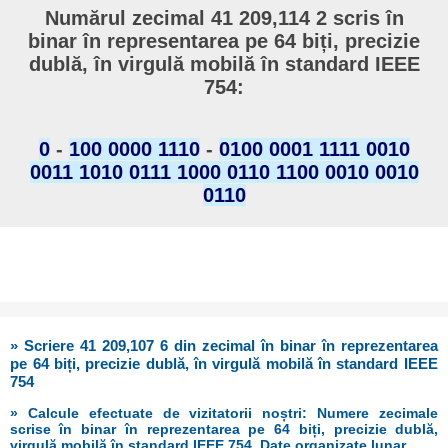
Numărul zecimal 41 209,114 2 scris în
binar în representarea pe 64 biți, precizie
dublă, în virgulă mobilă în standard IEEE
754:
0
-
100 0000 1110
-
0100 0001 1111 0010
0011 1010 0111 1000 0110 1100 0010 0010
0110
» Scriere 41 209,107 6 din zecimal în binar în reprezentarea
pe 64 biți, precizie dublă, în virgulă mobilă în standard IEEE
754
» Calcule efectuate de vizitatorii noștri: Numere zecimale
scrise în binar în reprezentarea pe 64 biți, precizie dublă,
virgulă mobilă în standard IEEE 754. Date organizate lunar