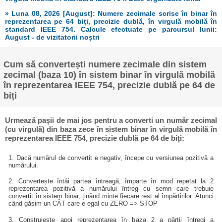
» Luna 08, 2026 [August]: Numere zecimale scrise în binar în
reprezentarea pe 64 biți, precizie dublă, în virgulă mobilă în
standard IEEE 754. Calcule efectuate pe parcursul lunii:
August - de vizitatorii noștri
Cum să convertești numere zecimale din sistem
zecimal (baza 10) în sistem binar în virgulă mobilă
în reprezentarea IEEE 754, precizie dublă pe 64 de
biți
Urmează pașii de mai jos pentru a converti un număr zecimal
(cu virgulă) din baza zece în sistem binar în virgulă mobilă în
reprezentarea IEEE 754, precizie dublă pe 64 de biți:
1. Dacă numărul de convertit e negativ, începe cu versiunea pozitivă a
numărului.
2. Convertește întâi partea întreagă, împarte în mod repetat la 2
reprezentarea pozitivă a numărului întreg cu semn care trebuie
convertit în sistem binar, ținând minte fiecare rest al împărțirilor. Atunci
când găsim un CÂT care e egal cu ZERO => STOP
3. Construiește apoi reprezentarea în baza 2 a părții întregi a