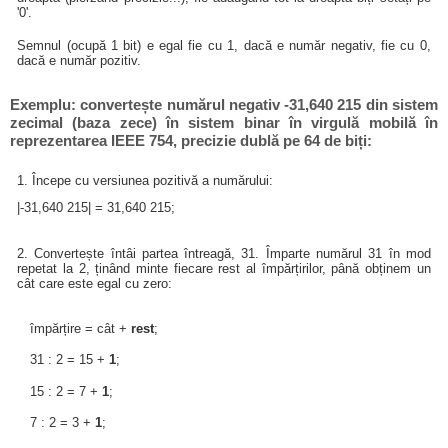
'0'.
Semnul (ocupă 1 bit) e egal fie cu 1, dacă e număr negativ, fie cu 0,
dacă e număr pozitiv.
Exemplu: convertește numărul negativ -31,640 215 din sistem
zecimal (baza zece) în sistem binar în virgulă mobilă în
reprezentarea IEEE 754, precizie dublă pe 64 de biți:
1. Începe cu versiunea pozitivă a numărului:
|-31,640 215| = 31,640 215;
2. Convertește întâi partea întreagă, 31. Împarte numărul 31 în mod
repetat la 2, ținând minte fiecare rest al împărțirilor, până obținem un
cât care este egal cu zero:
împărțire = cât +
rest
;
31 : 2 = 15 +
1
;
15 : 2 = 7 +
1
;
7 : 2 = 3 +
1
;