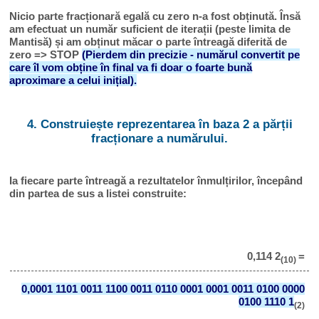
Nicio parte fracționară egală cu zero n-a fost obținută. Însă
am efectuat un număr suficient de iterații (peste limita de
Mantisă) și am obținut măcar o parte întreagă diferită de
zero => STOP
(Pierdem din precizie - numărul convertit pe
care îl vom obține în final va fi doar o foarte bună
aproximare a celui inițial).
4. Construiește reprezentarea în baza 2 a părții
fracționare a numărului.
Ia fiecare parte întreagă a rezultatelor înmulțirilor, începând
din partea de sus a listei construite:
0,114 2
=
(10)
0,0001 1101 0011 1100 0011 0110 0001 0001 0011 0100 0000
0100 1110 1
(2)