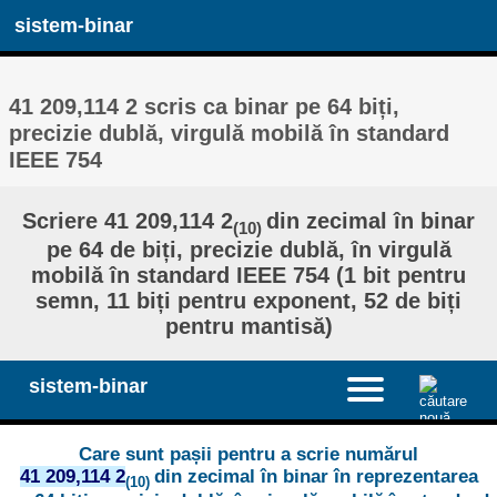
sistem-binar
41 209,114 2 scris ca binar pe 64 biți,
precizie dublă, virgulă mobilă în standard
IEEE 754
Scriere 41 209,114 2
din zecimal în binar
(10)
pe 64 de biți, precizie dublă, în virgulă
mobilă în standard IEEE 754 (1 bit pentru
semn, 11 biți pentru exponent, 52 de biți
pentru mantisă)
sistem-binar
Care sunt pașii pentru a scrie numărul
41 209,114 2
din zecimal în binar în reprezentarea
(10)