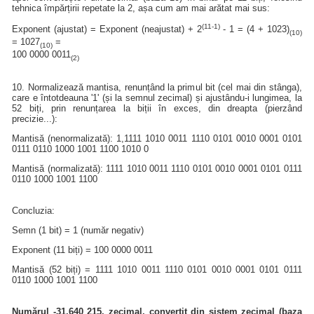
tehnica împărțirii repetate la 2, așa cum am mai arătat mai sus:
(11-1)
Exponent (ajustat) = Exponent (neajustat) + 2
- 1 = (4 + 1023)
(10)
= 1027
=
(10)
100 0000 0011
(2)
10. Normalizează mantisa, renunțând la primul bit (cel mai din stânga),
care e întotdeauna '1' (și la semnul zecimal) și ajustându-i lungimea, la
52 biți, prin renunțarea la biții în exces, din dreapta (pierzând
precizie...):
Mantisă (nenormalizată): 1,1111 1010 0011 1110 0101 0010 0001 0101
0111 0110 1000 1001 1100 1010 0
Mantisă (normalizată): 1111 1010 0011 1110 0101 0010 0001 0101 0111
0110 1000 1001 1100
Concluzia:
Semn (1 bit) = 1 (număr negativ)
Exponent (11 biți) = 100 0000 0011
Mantisă (52 biți) = 1111 1010 0011 1110 0101 0010 0001 0101 0111
0110 1000 1001 1100
Numărul -31,640 215, zecimal, convertit din sistem zecimal (baza