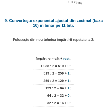
1 038
(10)
9. Convertește exponentul ajustat din zecimal (baza
10) în binar pe 11 biți.
Folosește din nou tehnica împărțirii repetate la 2:
împărțire = cât +
rest
;
1 038 : 2 = 519 +
0
;
519 : 2 = 259 +
1
;
259 : 2 = 129 +
1
;
129 : 2 = 64 +
1
;
64 : 2 = 32 +
0
;
32 : 2 = 16 +
0
;