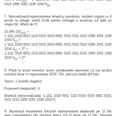
(10)
0110 1000 1001 1100 1010 0
(2)
7. Normalizează reprezentarea binară a numărului, mutând virgula cu 4
poziții la stânga astfel încât partea întreagă a acestuia să aibă un
singur bit, diferit de '0':
31,640 215
=
(10)
1 1111,1010 0011 1110 0101 0010 0001 0101 0111 0110 1000 1001 1100
1010 0
=
(2)
1 1111,1010 0011 1110 0101 0010 0001 0101 0111 0110 1000 1001 1100
0
1010 0
× 2
=
(2)
1,1111 1010 0011 1110 0101 0010 0001 0101 0111 0110 1000 1001 1100
4
1010 0
× 2
(2)
8. Până la acest moment avem următoarele elemente ce vor alcătui
numărul binar în reprezentare IEEE 754, precizie dublă (64 biți):
Semn: 1 (număr negativ);
Exponent (neajustat): 4;
Mantisă (nenormalizată): 1,1111 1010 0011 1110 0101 0010 0001 0101
0111 0110 1000 1001 1100 1010 0;
9. Ajustează exponentul folosind reprezentarea deplasată pe 11 biți
apoi convertește-l din zecimal (baza 10) în binar pe 11 biți, folosind