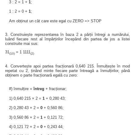
3 : 2 = 1 +
1
;
1 : 2 = 0 +
1
;
Am obținut un cât care este egal cu ZERO => STOP
3. Construiește reprezentarea în baza 2 a părții întregi a numărului,
luând fiecare rest al împărțirilor începând din partea de jos a listei
construite mai sus:
31
= 1 1111
(10)
(2)
4. Convertește apoi partea fracționară 0,640 215. Înmulțește în mod
repetat cu 2, ținând minte fiecare parte întreagă a înmulțirilor, până
obținem o parte fracționară egală cu zero:
#) înmulțire =
întreg
+ fracționar;
1) 0,640 215 × 2 =
1
+ 0,280 43;
2) 0,280 43 × 2 =
0
+ 0,560 86;
3) 0,560 86 × 2 =
1
+ 0,121 72;
4) 0,121 72 × 2 =
0
+ 0,243 44;