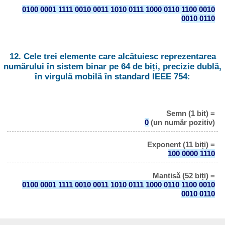
0100 0001 1111 0010 0011 1010 0111 1000 0110 1100 0010
0010 0110
12. Cele trei elemente care alcătuiesc reprezentarea
numărului în sistem binar pe 64 de biți, precizie dublă,
în virgulă mobilă în standard IEEE 754:
Semn (1 bit) =
0
(un număr pozitiv)
Exponent (11 biți) =
100 0000 1110
Mantisă (52 biți) =
0100 0001 1111 0010 0011 1010 0111 1000 0110 1100 0010
0010 0110