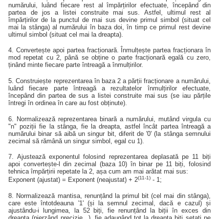
numărului, luând fiecare rest al împărțirilor efectuate, începând din
partea de jos a listei construite mai sus. Astfel, ultimul rest al
împărțirilor de la punctul de mai sus devine primul simbol (situat cel
mai la stânga) al numărului în baza doi, în timp ce primul rest devine
ultimul simbol (situat cel mai la dreapta).
4. Convertește apoi partea fracționară. Înmulțește partea fracționara în
mod repetat cu 2, până se obține o parte fracționară egală cu zero,
ținând minte fiecare parte întreagă a înmulțirilor.
5. Construiește reprezentarea în baza 2 a părții fracționare a numărului,
luând fiecare parte întreagă a rezultatelor înmulțirilor efectuate,
începând din partea de sus a listei construite mai sus (se iau părțile
întregi în ordinea în care au fost obținute).
6. Normalizează reprezentarea binară a numărului, mutând virgula cu
"n" poziții fie la stânga, fie la dreapta, astfel încât partea întreagă a
numărului binar să aibă un singur bit, diferit de '0' (la stânga semnului
zecimal să rămână un singur simbol, egal cu 1).
7. Ajustează exponentul folosind reprezentarea deplasată pe 11 biți
apoi convertește-l din zecimal (baza 10) în binar pe 11 biți, folosind
tehnica împărțirii repetate la 2, așa cum am mai arătat mai sus:
(11-1)
Exponent (ajustat) = Exponent (neajustat) + 2
- 1;
8. Normalizează mantisa, renunțând la primul bit (cel mai din stânga),
care este întotdeauna '1' (și la semnul zecimal, dacă e cazul) și
ajustându-i lungimea, la 52 biți, fie renunțând la biții în exces din
dreapta (pierzând precizie...), fie adaugând tot la dreapta biți setați pe